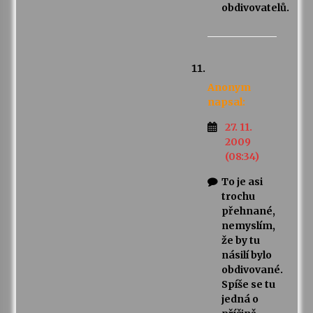
obdivovatelů.
Anonym
napsal:
27. 11.
2009
(08:34)
To je asi
trochu
přehnané,
nemyslím,
že by tu
násilí bylo
obdivované.
Spíše se tu
jedná o