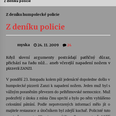
Z deníku policie
Letní koncerty ve Stromovce: Ars Camerata a
Sukuba Ensemble
Z deníku humpolecké policie
4. 8. 2026
Z deníku policie
Vernisáž výstavy Josefíny Duškové: Stávám se
kapkou
30. 7. 2026
myska
24. 11. 2009
24
Veselí muzikanti
Když slovní argumenty postrádají patřičný důraz,
30. 7. 2026
přichází na řadu nůž… aneb včerejší napadení nožem v
pizzerii ZANZI.
V pondělí 23. listopadu kolem půl jedenácté dopoledne došlo v
Pozvánka na integrační festival Quijotova
šedesátka: 28. 7.–1. 8. 2026
humpolecké pizzerii Zanzi k napadení nožem. Jeden muž byl s
28. 7. 2026
vážným poraněním převezen do pelhřimovské nemocnice. Muž
podezřelý z útoku z místa činu uprchl a bylo po něm vyhlášeno
Letní koncerty ve Stromovce: Kolchoz a
celostátní pátrání. Podle nepotvrzených informací mělo jít o
Jenakaši
majitele restaurace a útočníkem byl zdejší kuchař. Policisté tuto
28. 7. 2026