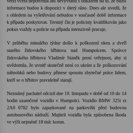
verzi včera nepotvrdili ani nevyvrátili s odkazem na to, že bližší
informace budou k dispozici v úterý ráno. Dnes ale uvedli, že
Votavžatský ploty
s ohledem na vyšetřování nebudou v současné době informace
23. 7. 2026
k případu poskytovat. Trestný čin je policisty kvalifikován jako
pokus vraždy a policie na případu intenzivně pracuje.
Letní koncerty ve Stromovce: Rufus Miller
V průběhu minulého týdne došlo k poškození oken a dveří
22. 7. 2026
starého židovského hřbitova nad Humpolcem. Správce
židovského hřbitova Vladimír Staněk prosí veřejnost, aby si
uvědomila, že uvnitř skutečně není co ukrást a že poškozování
Vysočinka
náhrobků nebo budovy přinese spoustu zbytečné práce lidem,
17. 7. 2026
kteří se o hřbitov pravidelně starají.
Neznámý pachatel odcizil dne 19. listopadu v době od 10 do 14
Ozvěny prázdnin
14. 7. 2026
hodin uzamčené vozidlo v Humpolci. Vozidlo BMW 325i rz
2A0 0782 bylo zaparkované na parkovišti před budovou
autobusového nádraží. Majiteli vozidla byla způsobena škoda
Za kulturou kousek za Humpolec. V Želivě ožije
ve výši nejméně 18 tisíc korun.
odkaz Josefa Čapka
13. 7. 2026