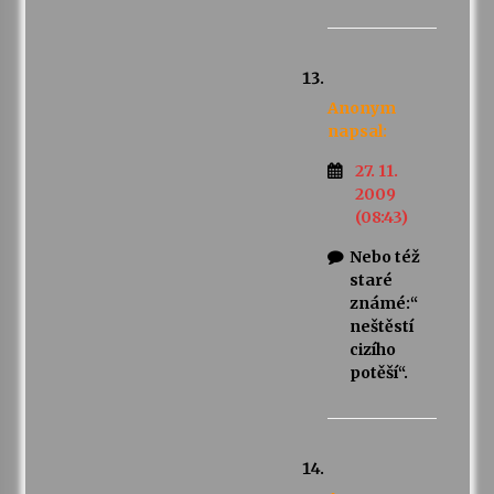
Anonym
napsal:
27. 11.
2009
(08:43)
Nebo též
staré
známé:“
neštěstí
cizího
potěší“.