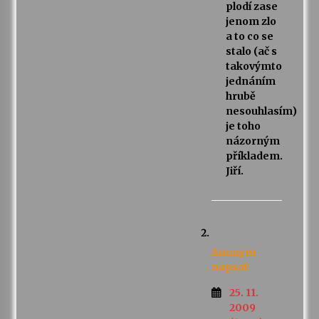
plodí zase
jenom zlo
a to co se
stalo (ač s
takovýmto
jednáním
hrubě
nesouhlasím)
je toho
názorným
příkladem.
Jiří.
Anonym
napsal:
25. 11.
2009