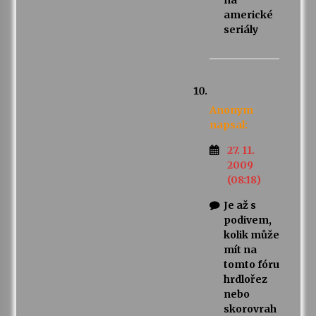
na
americké
seriály
Anonym
napsal:
27. 11.
2009
(08:18)
Je až s
podivem,
kolik může
mít na
tomto fóru
hrdlořez
nebo
skorovrah