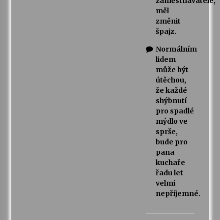
zaměstnavatele,
měl
změnit
špajz.
Normálním
lidem
může být
útěchou,
že každé
shýbnutí
pro spadlé
mýdlo ve
sprše,
bude pro
pana
kuchaře
řadu let
velmi
nepříjemné.