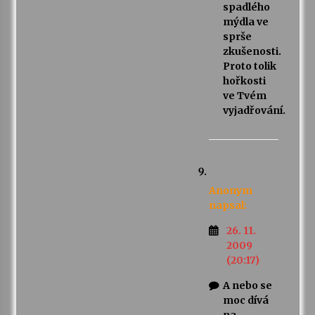
spadlého
mýdla ve
sprše
zkušenosti.
Proto tolik
hořkosti
ve Tvém
vyjadřování.
Anonym
napsal:
26. 11.
2009
(20:17)
A nebo se
moc dívá