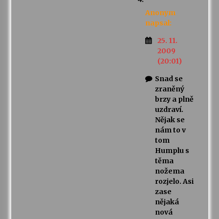
Anonym
napsal:
25. 11.
2009
(20:01)
Snad se
zraněný
brzy a plně
uzdraví.
Nějak se
nám to v
tom
Humplu s
těma
nožema
rozjelo. Asi
zase
nějaká
nová