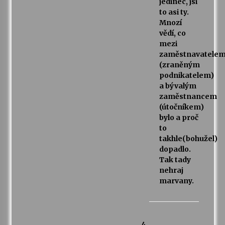
jedinec, jsi
to asi ty.
Mnozí
vědí, co
mezi
zaměstnavatele
(zraněným
podnikatelem)
a bývalým
zaměstnancem
(útočníkem)
bylo a proč
to
takhle(bohužel)
dopadlo.
Tak tady
nehraj
marvany.