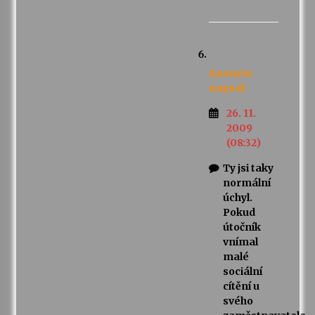
Anonym
napsal:
26. 11.
2009
(08:32)
Ty jsi taky
normální
úchyl.
Pokud
útočník
vnímal
malé
sociální
cítění u
svého