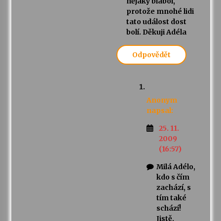
nějaký blábol,
protože mnohé lidi
tato událost dost
bolí. Děkuji Adéla
Odpovědět
Anonym
napsal:
25. 11.
2009
(16:57)
Milá Adélo,
kdo s čím
zachází, s
tím také
schází!
Jistě,