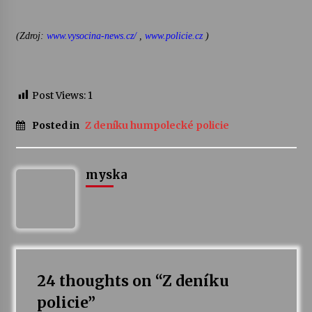
Varhanní recitál Michala Novenka v Klášteře
(Zdroj:
www.vysocina-news.cz/
,
www.policie.cz
)
Želiv
3. 7. 2026
Post Views:
1
Petr Adamec – Malovaný svět
30. 6. 2026
Posted in
Z deníku humpolecké policie
myska
24 thoughts on “
Z deníku
policie
”