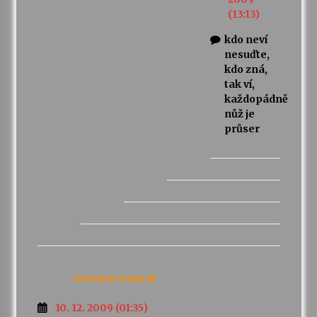
(13:13)
kdo neví
nesuďte,
kdo zná,
tak ví,
každopádně
nůž je
průser
Anonym
napsal:
10. 12. 2009 (01:35)