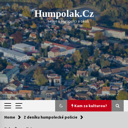
Skip
to
Humpolak.cz
content
. . . . . nejen o Humpolci a okolí
Kam za kulturou?
Home
Z deníku humpolecké policie
Kam za kulturou?