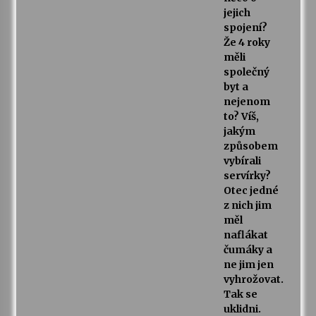
jejich
spojení?
Že 4 roky
měli
společný
byt a
nejenom
to? Víš,
jakým
způsobem
vybírali
servírky?
Otec jedné
z nich jim
měl
naflákat
čumáky a
ne jim jen
vyhrožovat.
Tak se
uklidni.