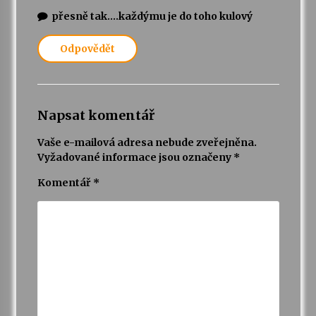
přesně tak….každýmu je do toho kulový
Odpovědět
Napsat komentář
Vaše e-mailová adresa nebude zveřejněna.
Vyžadované informace jsou označeny
*
Komentář
*