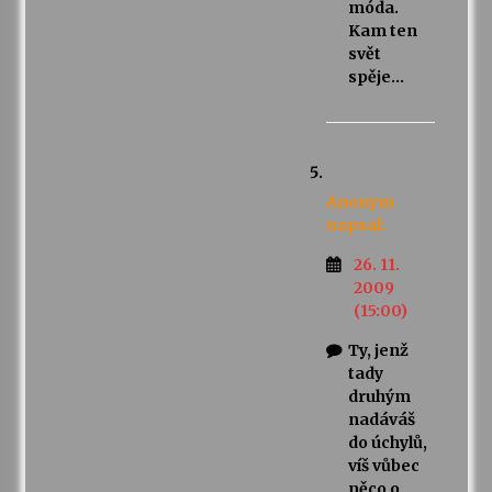
móda.
Kam ten
svět
spěje…
Anonym
napsal:
26. 11.
2009
(15:00)
Ty, jenž
tady
druhým
nadáváš
do úchylů,
víš vůbec
něco o