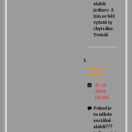
slabší
jedinec. S
tím se běž
vyfotit ty
chytráku.
Tomáš
Anonym
napsal:
25. 11.
2009
(19:49)
Pokud je
tu někdo
sociálně
slabší???