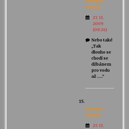
Anonym
napsal:
27. 11.
2009
(09:24)
Nebo také
„Tak
dlouho se
chodí se
džbánem
pro vodu
až …..“
Anonym
napsal:
27. 11.