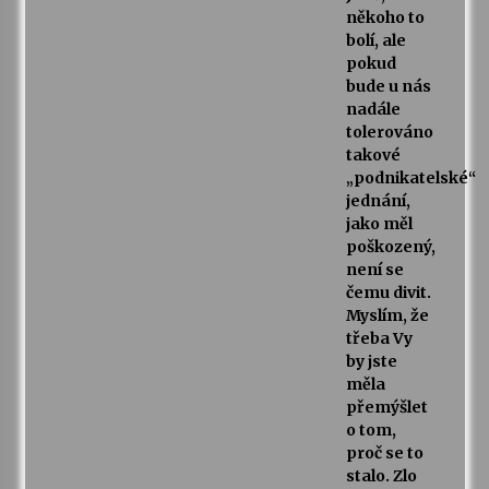
někoho to
bolí, ale
pokud
bude u nás
nadále
tolerováno
takové
„podnikatelské“
jednání,
jako měl
poškozený,
není se
čemu divit.
Myslím, že
třeba Vy
by jste
měla
přemýšlet
o tom,
proč se to
stalo. Zlo