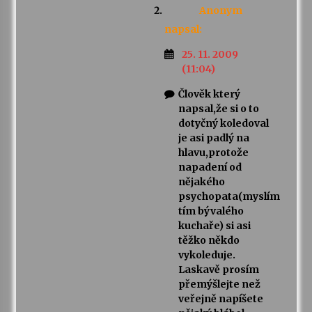
Anonym
napsal:
25. 11. 2009
(11:04)
Člověk který
napsal,že si o to
dotyčný koledoval
je asi padlý na
hlavu,protože
napadení od
nějakého
psychopata(myslím
tím bývalého
kuchaře) si asi
těžko někdo
vykoleduje.
Laskavě prosím
přemýšlejte než
veřejně napíšete