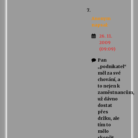
Anonym
napsal:
26. 11.
2009
(09:09)
Pan
„podnikatel“
měl za své
chování, a
to nejen k
zaměstnancům,
už dávno
dostat
přes
držku, ale
tím to
mělo
skončit.