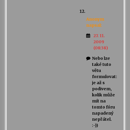
Anonym
napsal:
27. 11.
2009
(08:38)
Nebo lze
také tuto
větu
formulovat:
je až s
podivem,
kolik může
mít na
tomto fóru
napadený
nepřátel.
:-))