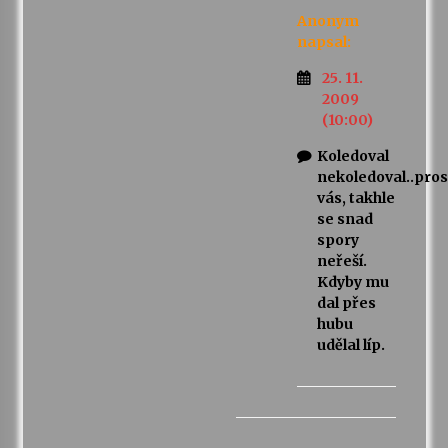
Anonym
napsal:
25. 11.
2009
(10:00)
Koledoval
nekoledoval..pro
vás, takhle
se snad
spory
neřeší.
Kdyby mu
dal přes
hubu
udělal líp.