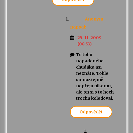
Anonym
napsal:
25. 11. 2009
(08:53)
To toho
napadeného
chudáka asi
neznáte. Tohle
samozřejmě
nepřeju nikomu,
ale on si o to hoch
trochu koledoval.
Odpovědět