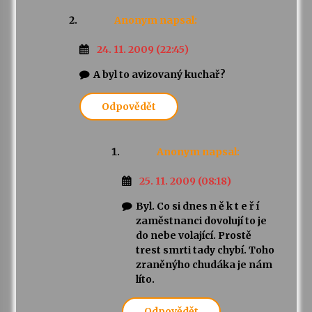
Anonym
napsal:
24. 11. 2009 (22:45)
A byl to avizovaný kuchař?
Odpovědět
Anonym
napsal:
25. 11. 2009 (08:18)
Byl. Co si dnes n ě k t e ř í
zaměstnanci dovolují to je
do nebe volající. Prostě
trest smrti tady chybí. Toho
zraněnýho chudáka je nám
líto.
Odpovědět