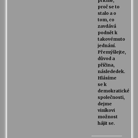
příčině,
proč se to
stalo a o
tom, co
zavdává
podnět k
takovémuto
jednání.
Přemýšlejte,
důvod a
příčina,
následedek.
Hlásíme
se k
demokratické
společnosti,
dejme
viníkovi
možnost
hájit se.