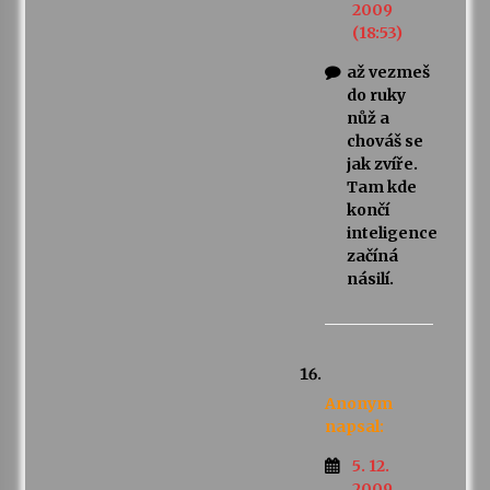
2009
(18:53)
až vezmeš
do ruky
nůž a
chováš se
jak zvíře.
Tam kde
končí
inteligence
začíná
násilí.
Anonym
napsal:
5. 12.
2009