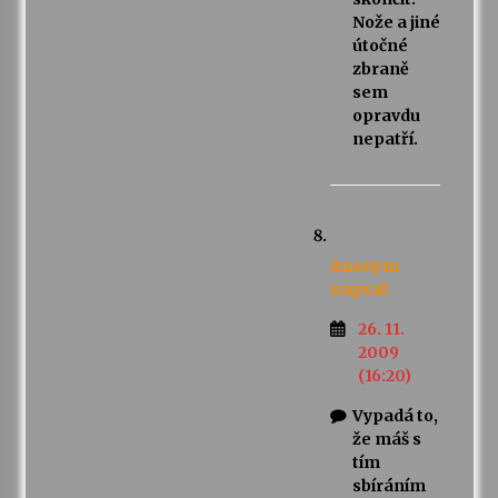
Nože a jiné
útočné
zbraně
sem
opravdu
nepatří.
Anonym
napsal:
26. 11.
2009
(16:20)
Vypadá to,
že máš s
tím
sbíráním