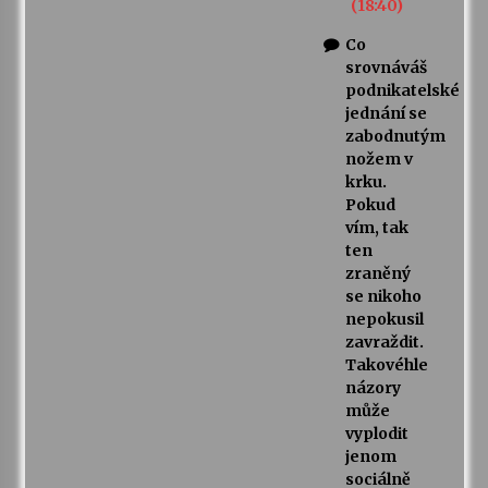
(18:40)
Co
srovnáváš
podnikatelské
jednání se
zabodnutým
nožem v
krku.
Pokud
vím, tak
ten
zraněný
se nikoho
nepokusil
zavraždit.
Takovéhle
názory
může
vyplodit
jenom
sociálně