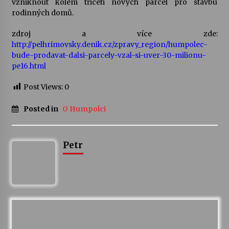
vzniknout kolem třiceti nových parcel pro stavbu
rodinných domů.
Votavžatský ploty
23. 7. 2026
zdroj a více zde:
http://pelhrimovsky.denik.cz/zpravy_region/humpolec-
bude-prodavat-dalsi-parcely-vzal-si-uver-30-milionu-
pe16.html
Letní koncerty ve Stromovce: Rufus Miller
22. 7. 2026
Post Views:
0
Posted in
O Humpolci
Vysočinka
17. 7. 2026
Petr
Ozvěny prázdnin
14. 7. 2026
Za kulturou kousek za Humpolec. V Želivě ožije
odkaz Josefa Čapka
13. 7. 2026