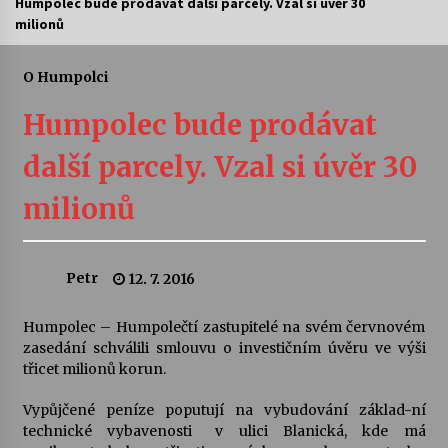
Humpolec bude prodávat další parcely. Vzal si úvěr 30
milionů
Letní koncerty ve Stromovce: Ars Camerata a
Sukuba Ensemble
4. 8. 2026
O Humpolci
Humpolec bude prodávat
Vernisáž výstavy Josefíny Duškové: Stávám se
kapkou
další parcely. Vzal si úvěr 30
30. 7. 2026
milionů
Veselí muzikanti
30. 7. 2026
Petr
12. 7. 2016
Pozvánka na integrační festival Quijotova
šedesátka: 28. 7.–1. 8. 2026
Humpolec – Humpolečtí zastupitelé na svém červnovém
28. 7. 2026
zasedání schválili smlouvu o investičním úvěru ve výši
třicet milionů korun.
Letní koncerty ve Stromovce: Kolchoz a
Vypůjčené peníze poputují na vybudování základ-ní
Jenakaši
technické vybavenosti v ulici Blanická, kde má
28. 7. 2026