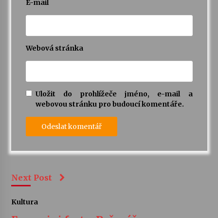
E-mail
Webová stránka
Uložit do prohlížeče jméno, e-mail a
webovou stránku pro budoucí komentáře.
Next Post
Kultura