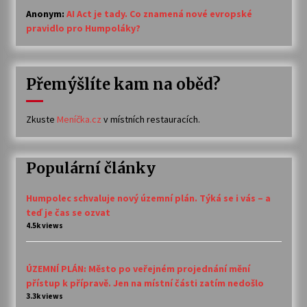
Anonym
:
AI Act je tady. Co znamená nové evropské
pravidlo pro Humpoláky?
Přemýšlíte kam na oběd?
Zkuste
Meníčka.cz
v místních restauracích.
Populární články
Humpolec schvaluje nový územní plán. Týká se i vás – a
teď je čas se ozvat
4.5k views
ÚZEMNÍ PLÁN: Město po veřejném projednání mění
přístup k přípravě. Jen na místní části zatím nedošlo
3.3k views