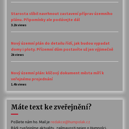
Starosta slíbil navrhnout zastavení příprav územního
plánu. Připomínky ale podávejte dál
3.2k views
Nový územní plán do detailu řídí, jak budou vypadat
domy i ploty. Přízemní dům postavíte už jen výjimečně
2k views
Nový územní plán: klíčový dokument města míří k
veřejnému projednání
1.4k views
Máte text ke zveřejnění?
Pošlete nám ho. Mail je
redakce@humpolak.cz
Rádi zveřejníme aktuality, zajímavosti nejen o Humpolci,