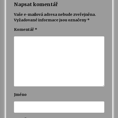
Napsat komentář
Varhanní recitál Michala Novenka v Klášteře
Vaše e-mailová adresa nebude zveřejněna.
Želiv
Vyžadované informace jsou označeny
*
3. 7. 2026
Komentář
*
Petr Adamec – Malovaný svět
30. 6. 2026
Jméno