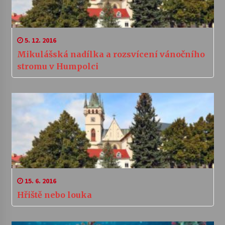
5. 12. 2016
Mikulášská nadílka a rozsvícení vánočního
stromu v Humpolci
15. 6. 2016
Hřiště nebo louka