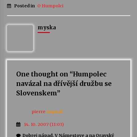
Posted in
O Humpolci
Varhanní recitál Michala Novenka v Klášteře
Želiv
3. 7. 2026
myska
Petr Adamec – Malovaný svět
30. 6. 2026
One thought on “
Humpolec
navázal na dřívější družbu se
Slovenskem
”
pierre
napsal:
14. 10. 2007 (11:03)
Dobrej nápad. V Námestove a na Oravský