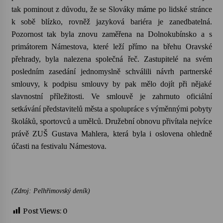
tak pominout z důvodu, že se Slováky máme po lidské stránce
Votavžatský ploty
k sobě blízko, rovněž jazyková bariéra je zanedbatelná.
23. 7. 2026
Pozornost tak byla znovu zaměřena na Dolnokubínsko a s
primátorem Námestova, které leží přímo na břehu Oravské
přehrady, byla nalezena společná řeč. Zastupitelé na svém
Letní koncerty ve Stromovce: Rufus Miller
posledním zasedání jednomyslně schválili návrh partnerské
22. 7. 2026
smlouvy, k podpisu smlouvy by pak mělo dojít při nějaké
slavnostní příležitosti. Ve smlouvě je zahrnuto oficiální
setkávání představitelů města a spolupráce s výměnnými pobyty
Vysočinka
školáků, sportovců a umělců. Družební obnovu přivítala nejvíce
17. 7. 2026
právě ZUŠ Gustava Mahlera, která byla i oslovena ohledně
účasti na festivalu Námestova.
Ozvěny prázdnin
14. 7. 2026
(Zdroj: Pelhřimovský deník)
Za kulturou kousek za Humpolec. V Želivě ožije
odkaz Josefa Čapka
Post Views:
0
13. 7. 2026