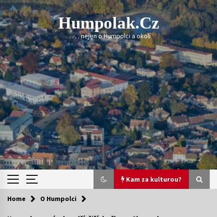
Skip
to
Humpolak.cz
content
. . . . . nejen o Humpolci a okolí
Kam za kulturou?
Home
O Humpolci
Kam za kulturou?