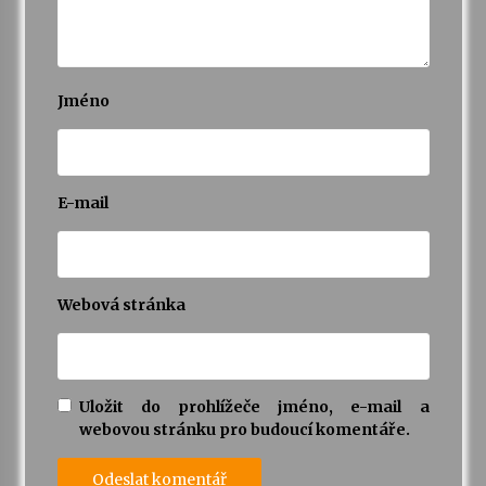
Jméno
E-mail
Webová stránka
Uložit do prohlížeče jméno, e-mail a
webovou stránku pro budoucí komentáře.