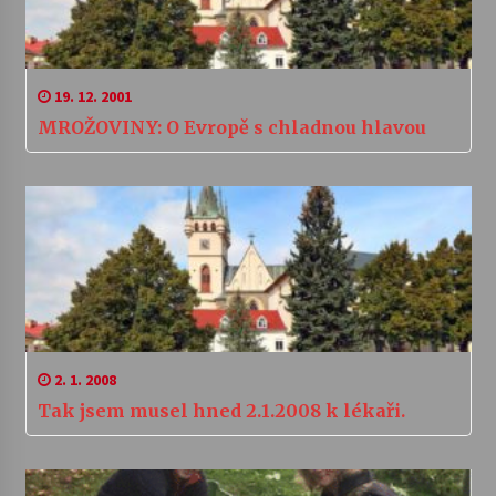
19. 12. 2001
MROŽOVINY: O Evropě s chladnou hlavou
2. 1. 2008
Tak jsem musel hned 2.1.2008 k lékaři.