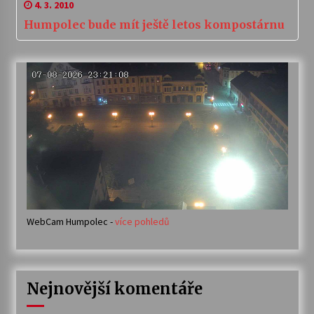
4. 3. 2010
Humpolec bude mít ještě letos kompostárnu
WebCam Humpolec -
více pohledů
Nejnovější komentáře