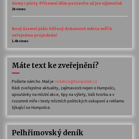
domy i ploty. Přízemní dům postavíte už jen výjimečně
2k views
Nový územní plán: klíčový dokument města míří k
veřejnému projednání
1.4k views
Máte text ke zveřejnění?
Pošlete nám ho. Mail je
redakce@humpolak.cz
Rádi zveřejníme aktuality, zajímavosti nejen o Humpolci,
upoutávky na místní akce, tipy na výlety, Vaši tvorbu a v
rozumné míře i texty místních politických uskupení a reklamu
týkající se Humpolce.
Pelhřimovský deník