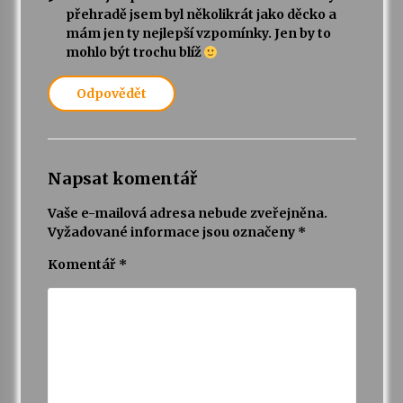
přehradě jsem byl několikrát jako děcko a
mám jen ty nejlepší vzpomínky. Jen by to
mohlo být trochu blíž
Odpovědět
Napsat komentář
Vaše e-mailová adresa nebude zveřejněna.
Vyžadované informace jsou označeny
*
Komentář
*