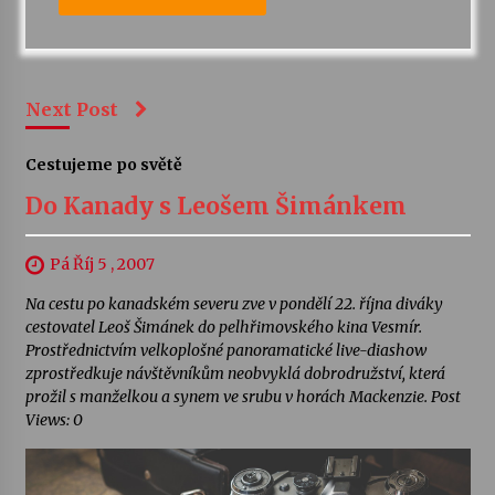
Next Post
Cestujeme po světě
Do Kanady s Leošem Šimánkem
Pá Říj 5 , 2007
Na cestu po kanadském severu zve v pondělí 22. října diváky
cestovatel Leoš Šimánek do pelhřimovského kina Vesmír.
Prostřednictvím velkoplošné panoramatické live-diashow
zprostředkuje návštěvníkům neobvyklá dobrodružství, která
prožil s manželkou a synem ve srubu v horách Mackenzie. Post
Views: 0