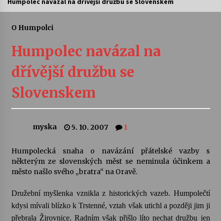
Humpolec navázal na dřívější družbu se Slovenskem
Letní koncerty ve Stromovce: Ars Camerata a
Sukuba Ensemble
O Humpolci
4. 8. 2026
Humpolec navázal na
Vernisáž výstavy Josefíny Duškové: Stávám se
dřívější družbu se
kapkou
30. 7. 2026
Slovenskem
Veselí muzikanti
30. 7. 2026
myska
5. 10. 2007
1
Humpolecká snaha o navázání přátelské vazby s
Pozvánka na integrační festival Quijotova
šedesátka: 28. 7.–1. 8. 2026
některým ze slovenských měst se neminula účinkem a
28. 7. 2026
město našlo svého „bratra“ na Oravě.
Družební myšlenka vznikla z historických vazeb. Humpolečtí
Letní koncerty ve Stromovce: Kolchoz a
Jenakaši
kdysi mívali blízko k Trstenné, vztah však utichl a později jim ji
28. 7. 2026
přebrala Žirovnice. Radním však přišlo líto nechat družbu jen