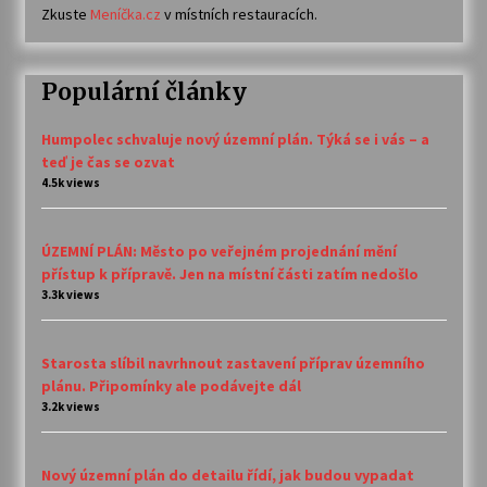
Zkuste
Meníčka.cz
v místních restauracích.
Populární články
Humpolec schvaluje nový územní plán. Týká se i vás – a
teď je čas se ozvat
4.5k views
ÚZEMNÍ PLÁN: Město po veřejném projednání mění
přístup k přípravě. Jen na místní části zatím nedošlo
3.3k views
Starosta slíbil navrhnout zastavení příprav územního
plánu. Připomínky ale podávejte dál
3.2k views
Nový územní plán do detailu řídí, jak budou vypadat