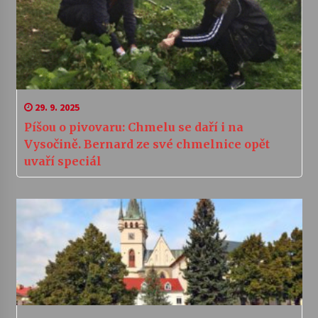
29. 9. 2025
Píšou o pivovaru: Chmelu se daří i na
Vysočině. Bernard ze své chmelnice opět
uvaří speciál