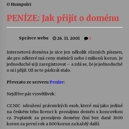
O Humpolci
Letní koncerty ve Stromovce: Ars Camerata a
Sukuba Ensemble
PENÍZE: Jak přijít o doménu
4. 8. 2026
Vernisáž výstavy Josefíny Duškové: Stávám se
Správce webu
26. 11. 2001
1
kapkou
30. 7. 2026
Internetová doména je sice jen několik různých písmen,
ale pro některé má ceny statisíců nebo i milionů korun. Je
Veselí muzikanti
jednoduché si ji zaregistrovat – a zdá se, že je jednoduché
30. 7. 2026
o ni i přijít. Už se to párkrát stalo.
Převzato ze serveru
Peníze
:
Pozvánka na integrační festival Quijotova
šedesátka: 28. 7.–1. 8. 2026
Nejdříve pár vysvětlivek:
28. 7. 2026
CZ.NIC  sdružení právnických osob, které má jako jediné
na českém trhu licenci k pronájmu domén s koncovkou
Letní koncerty ve Stromovce: Kolchoz a
cz. Poplatek za pronájem domény činí bez daně 1600
Jenakaši
korun za první rok a 800 korun za každý další.
28. 7. 2026