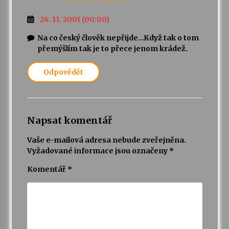
26. 11. 2001 (00:00)
Na co český člověk nepřijde…Když tak o tom
přemýšlím tak je to přece jenom krádež.
Odpovědět
Napsat komentář
Vaše e-mailová adresa nebude zveřejněna.
Vyžadované informace jsou označeny
*
Komentář
*