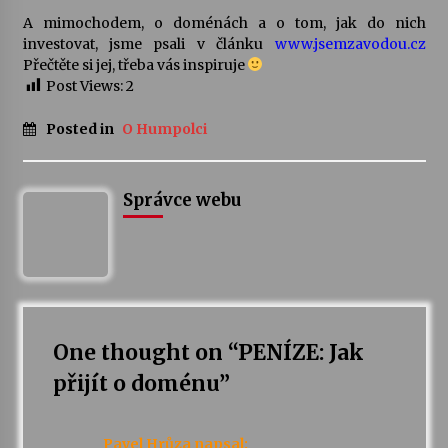
A mimochodem, o doménách a o tom, jak do nich
investovat, jsme psali v článku
www.jsemzavodou.cz
Přečtěte si jej, třeba vás inspiruje
Post Views:
2
Posted in
O Humpolci
Správce webu
One thought on “
PENÍZE: Jak
přijít o doménu
”
Pavel Hrůza
napsal: