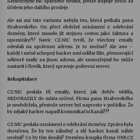
Samozřejmě nic špatného nedělá, pouze kupuje zboží za
účelem jeho dalšího prodeje.
Ale asi ani tato varianta nebyla tou, která potkala pana
Hrabovského. On přeci obdržel oznámení o odebrání
domény, které muselo jít stejnou cestou jako faktura a
upomínky?!? Navíc CZ.NIC tvrdí, že všechny emaily
odeslali na správnou adresu. Je to možné? Ale ano –
každý i méně schopný hacker umí udělat filtr, přesouvající
některé maily na jinou adresu, ale samozřejmě ho může
nastavit i člověk, který spravuje poštovní server.
Rekapitulace
CZ.NIC poslala tři emaily, které, jak dobře věděla,
NEDORAZILY do místa určení. Firma pana Hrabovského
je neobdržela, přestože server byl naprosto v pořádku. Že
by nějaký hacker napadl komunikační kanál???
CZ.NIC poslala oznámení o odebrání domény. Zpráva byla
doručena. Že by ten záludný a zlý hacker kanál náhle
uvolnil? Co by tím dosáhl? Doménu koupila firma ONE.CZ