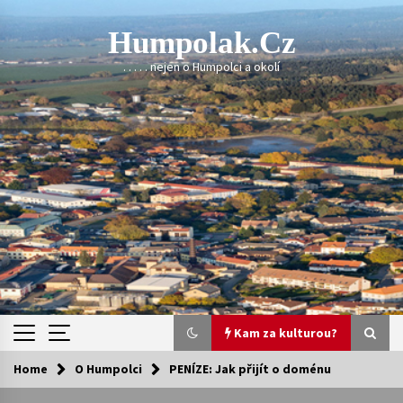
Skip
to
Humpolak.cz
content
. . . . . nejen o Humpolci a okolí
Kam za kulturou?
Home
O Humpolci
PENÍZE: Jak přijít o doménu
Kam za kulturou?