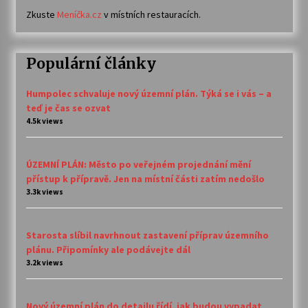
Zkuste
Meníčka.cz
v místních restauracích.
Populární články
Humpolec schvaluje nový územní plán. Týká se i vás – a
teď je čas se ozvat
4.5k views
ÚZEMNÍ PLÁN: Město po veřejném projednání mění
přístup k přípravě. Jen na místní části zatím nedošlo
3.3k views
Starosta slíbil navrhnout zastavení příprav územního
plánu. Připomínky ale podávejte dál
3.2k views
Nový územní plán do detailu řídí, jak budou vypadat