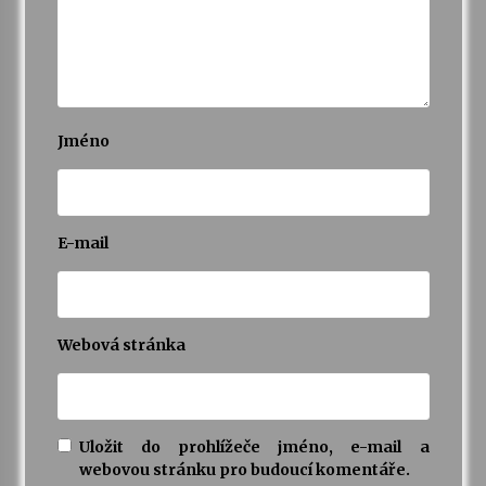
Jméno
E-mail
Webová stránka
Uložit do prohlížeče jméno, e-mail a
webovou stránku pro budoucí komentáře.