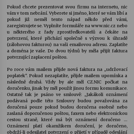
Pokud chcete prezentovat svou firmu na internetu, nic
Votavžatský ploty
vám v tom nebrání. Vyberete si jméno, které se vám líbí a
23. 7. 2026
pokud již neměl tento nápad někdo před vámi,
zaregistrujete se. Vyplníte formuláře na www.nic.cz nebo
u některého z řady zprostředkovatelů a čekáte na
potvrzení, které přichází společně s výzvou k úhradě
Letní koncerty ve Stromovce: Rufus Miller
(zálohovou fakturou) na vaši emailovou adresu. Zaplatíte
22. 7. 2026
a doména je vaše. Do dvou týdnů by měla přijít faktura
potvrzující zaplacení poštou.
Vysočinka
Po roce vám mailem přijde nová faktura na „udržovací
17. 7. 2026
poplatek“. Pokud nezaplatíte, přijde mailem upomínka a
následně druhá. Vždy by ale měl CZ.NIC počkat na
doručenku, jinak by měl použít jinou formu komunikace.
Ostatně tak je psáno ve smlouvě: „Jakákoli oznámení
Ozvěny prázdnin
podávaná podle této Smlouvy budou považována za
14. 7. 2026
doručená pouze pokud budou doručena osobně nebo
zaslaná doporučenou poštou, faxem nebo elektronickou
cestou straně, které má být oznámení doručeno …
Za kulturou kousek za Humpolec. V Želivě ožije
Oznámení platí okamžikem doručení, je doručeno,
odkaz Josefa Čapka
obdrží-li odesilatel potvrzení o přijetí v případě odeslání
13. 7. 2026