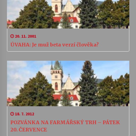
20. 11. 2001
ÚVAHA: Je muž beta verzí člověka?
18. 7. 2012
POZVÁNKA NA FARMÁŘSKÝ TRH – PÁTEK
20. ČERVENCE