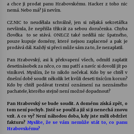
a chce ji prodat panu Hrabovskému. Hacker z toho nic
nemá. Nebo má? Já nevím.
CZ.NIC to neudělala schválně, jen si nějaká sekretářka
nevšimla, že nepřišla třikrát za sebou doručenka. Chyba
člověka  to se stává. ONE.CZ také nedělá nic špatného,
pouze kupuje domény, které nejsou zaplacené a pak je
prodává dál. Každý si přeci může sám za to, že nezaplatil.
Pan Hrabovský, asi k překvapení všech, odmítl zaplatit
desetinásobek za něco, co mu patří a navíc si dovolil jít po
viníkovi. Myslím, že to nikdo nečekal. Kdo by se chtěl v
dnešní době soudit několik let kvůli deseti tisícům korun?
Kdo by chtěl podávat trestní oznámení na neznámého
pachatele, kterého stejně není možné dopadnout?
Pan Hrabovský se bude soudit. A doménu získá zpět, o
tom není pochyb. Jistě se poučil a již si ji nenechá znovu
vzít. A co vy? Není náhodou doba, kdy jste měli obdržet
fakturu?
Myslíte, že se vám nemůže stát to, co panu
Hrabovskému?