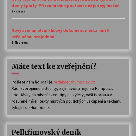
domy i ploty. Přízemní dům postavíte už jen výjimečně
2k views
Nový územní plán: klíčový dokument města míří k
veřejnému projednání
1.4k views
Máte text ke zveřejnění?
Pošlete nám ho. Mail je
redakce@humpolak.cz
Rádi zveřejníme aktuality, zajímavosti nejen o Humpolci,
upoutávky na místní akce, tipy na výlety, Vaši tvorbu a v
rozumné míře i texty místních politických uskupení a reklamu
týkající se Humpolce.
Pelhřimovský deník