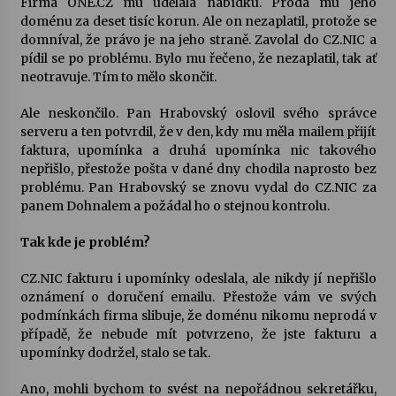
Firma ONE.CZ mu udělala nabídku. Prodá mu jeho
doménu za deset tisíc korun. Ale on nezaplatil, protože se
domníval, že právo je na jeho straně. Zavolal do CZ.NIC a
pídil se po problému. Bylo mu řečeno, že nezaplatil, tak ať
neotravuje. Tím to mělo skončit.
Ale neskončilo. Pan Hrabovský oslovil svého správce
serveru a ten potvrdil, že v den, kdy mu měla mailem přijít
faktura, upomínka a druhá upomínka nic takového
nepřišlo, přestože pošta v dané dny chodila naprosto bez
problému. Pan Hrabovský se znovu vydal do CZ.NIC za
panem Dohnalem a požádal ho o stejnou kontrolu.
Tak kde je problém?
CZ.NIC fakturu i upomínky odeslala, ale nikdy jí nepřišlo
oznámení o doručení emailu. Přestože vám ve svých
podmínkách firma slibuje, že doménu nikomu neprodá v
případě, že nebude mít potvrzeno, že jste fakturu a
upomínky dodržel, stalo se tak.
Ano, mohli bychom to svést na nepořádnou sekretářku,