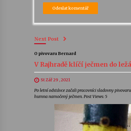
Next Post
O pivovaru Bernard
V Rajhradě klíčí ječmen do le
St Zář 29 , 2021
Po letní odstávce začali pracovníci sladovny pivova
humna namočený ječmen. Post Views: 5