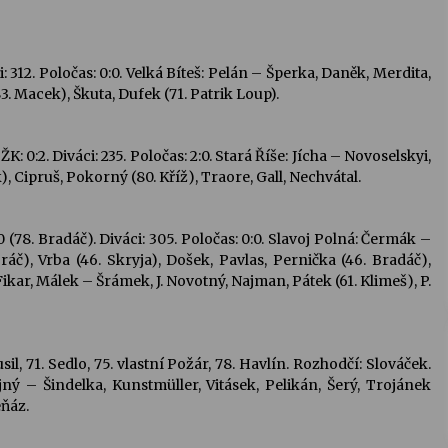
: 312. Poločas: 0:0. Velká Bíteš: Pelán – Šperka, Daněk, Merdita,
. Macek), Škuta, Dufek (71. Patrik Loup).
K: 0:2. Diváci: 235. Poločas: 2:0. Stará Říše: Jícha – Novoselskyi,
 Cipruš, Pokorný (80. Kříž), Traore, Gall, Nechvátal.
1:0 (78. Bradáč). Diváci: 305. Poločas: 0:0. Slavoj Polná: Čermák –
ráč), Vrba (46. Skryja), Došek, Pavlas, Pernička (46. Bradáč),
 Fikar, Málek – Šrámek, J. Novotný, Najman, Pátek (61. Klimeš), P.
usil, 71. Sedlo, 75. vlastní Požár, 78. Havlín. Rozhodčí: Slováček.
Hajný – Šindelka, Kunstmüller, Vitásek, Pelikán, Šerý, Trojánek
eňáz.