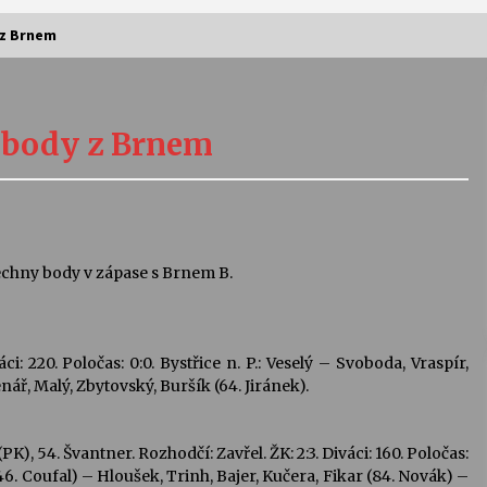
 z Brnem
Vernisáž výstavy Josefíny Duškové:
Stávám se kapkou
 body z Brnem
30. 7. 2026
Letní koncerty ve Stromovce:
Kolchoz a Jenakaši
28. 7. 2026
šechny body v zápase s Brnem B.
s
Vysočinka
17. 7. 2026
áci: 220. Poločas: 0:0. Bystřice n. P.: Veselý – Svoboda, Vraspír,
nář, Malý, Zbytovský, Buršík (64. Jiránek).
V
Varhanní recitál Michala Novenka v
Klášteře Želiv
 (PK), 54. Švantner. Rozhodčí: Zavřel. ŽK: 2:3. Diváci: 160. Poločas:
3. 7. 2026
46. Coufal) – Hloušek, Trinh, Bajer, Kučera, Fikar (84. Novák) –