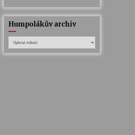
Humpolákův archiv
Humpolákův
archiv