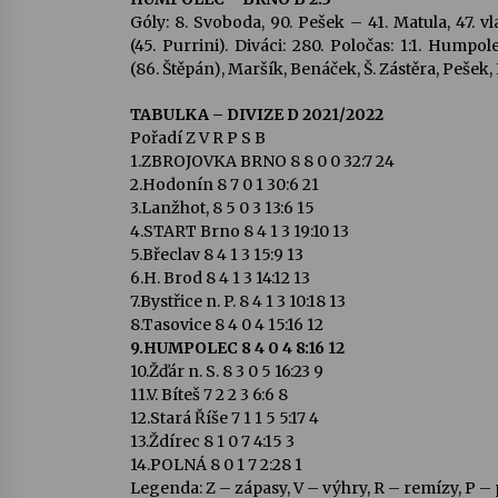
Góly: 8. Svoboda, 90. Pešek – 41. Matula, 47. vl
(45. Purrini). Diváci: 280. Poločas: 1:1. Humpol
(86. Štěpán), Maršík, Benáček, Š. Zástěra, Pešek,
TABULKA – DIVIZE D 2021/2022
Pořadí Z V R P S B
1.ZBROJOVKA BRNO 8 8 0 0 32:7 24
2.Hodonín 8 7 0 1 30:6 21
3.Lanžhot, 8 5 0 3 13:6 15
4.START Brno 8 4 1 3 19:10 13
5.Břeclav 8 4 1 3 15:9 13
6.H. Brod 8 4 1 3 14:12 13
7.Bystřice n. P. 8 4 1 3 10:18 13
8.Tasovice 8 4 0 4 15:16 12
9.HUMPOLEC 8 4 0 4 8:16 12
10.Žďár n. S. 8 3 0 5 16:23 9
11.V. Bíteš 7 2 2 3 6:6 8
12.Stará Říše 7 1 1 5 5:17 4
13.Ždírec 8 1 0 7 4:15 3
14.POLNÁ 8 0 1 7 2:28 1
Legenda: Z – zápasy, V – výhry, R – remízy, P – 