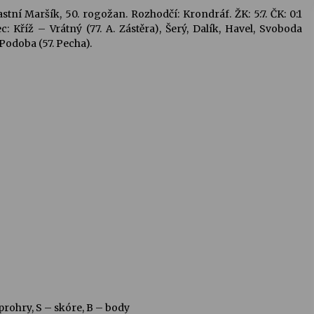
astní Maršík, 50. rogožan. Rozhodčí: Krondráf. ŽK: 5:7. ČK: 0:1
ec: Kříž – Vrátný (77. A. Zástěra), Šerý, Dalík, Havel, Svoboda
 Podoba (57. Pecha).
prohry, S – skóre, B – body