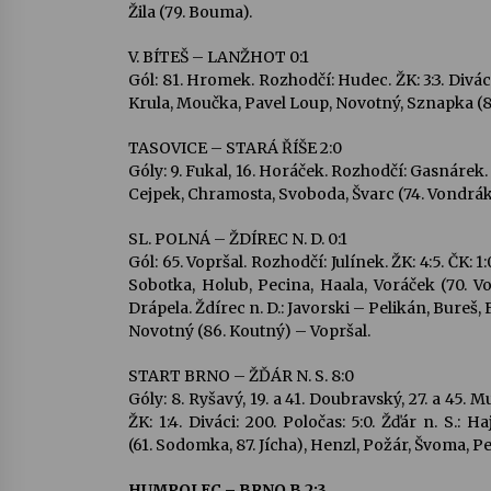
Žila (79. Bouma).
V. BÍTEŠ – LANŽHOT 0:1
Gól: 81. Hromek. Rozhodčí: Hudec. ŽK: 3:3. Diváci
Krula, Moučka, Pavel Loup, Novotný, Sznapka (83
TASOVICE – STARÁ ŘÍŠE 2:0
Góly: 9. Fukal, 16. Horáček. Rozhodčí: Gasnárek. Ž
Cejpek, Chramosta, Svoboda, Švarc (74. Vondrák),
SL. POLNÁ – ŽDÍREC N. D. 0:1
Gól: 65. Vopršal. Rozhodčí: Julínek. ŽK: 4:5. ČK: 
Sobotka, Holub, Pecina, Haala, Voráček (70. Vo
Drápela. Ždírec n. D.: Javorski – Pelikán, Bureš,
Novotný (86. Koutný) – Vopršal.
START BRNO – ŽĎÁR N. S. 8:0
Góly: 8. Ryšavý, 19. a 41. Doubravský, 27. a 45. M
ŽK: 1:4. Diváci: 200. Poločas: 5:0. Žďár n. S.: 
(61. Sodomka, 87. Jícha), Henzl, Požár, Švoma, P
HUMPOLEC – BRNO B 2:3