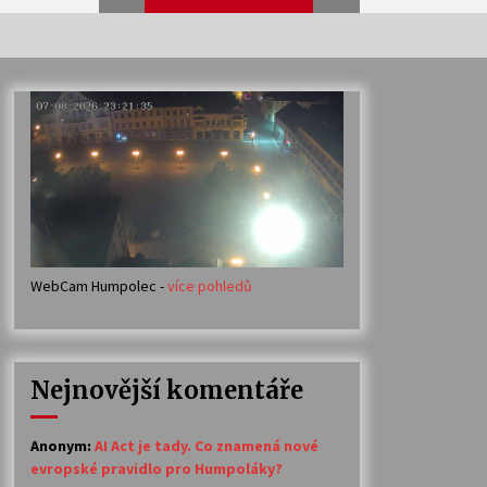
Veselí muzikanti
30. 7. 2026
Votavžatský ploty
23. 7. 2026
WebCam Humpolec -
více pohledů
Ozvěny prázdnin
14. 7. 2026
Nejnovější komentáře
Petr Adamec – Malovaný svět
30. 6. 2026
Anonym
:
AI Act je tady. Co znamená nové
evropské pravidlo pro Humpoláky?