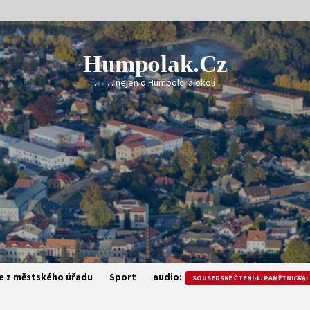
Humpolak.cz
. . . . . nejen o Humpolci a okolí
e z městského úřadu
Sport
audio:
SOUSEDSKÉ ČTENÍ-L. PAMĚTNICKÁ: 