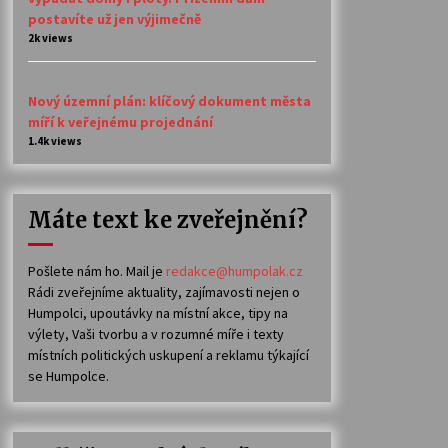
postavíte už jen výjimečně
2k views
Nový územní plán: klíčový dokument města
míří k veřejnému projednání
1.4k views
Máte text ke zveřejnění?
Pošlete nám ho. Mail je
redakce@humpolak.cz
Rádi zveřejníme aktuality, zajímavosti nejen o
Humpolci, upoutávky na místní akce, tipy na
výlety, Vaši tvorbu a v rozumné míře i texty
místních politických uskupení a reklamu týkající
se Humpolce.