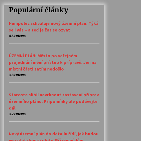
Populární články
Humpolec schvaluje nový územní plán. Týká
se i vás – a teď je čas se ozvat
4.5k views
ÚZEMNÍ PLÁN: Město po veřejném
projednání mění přístup k přípravě. Jen na
místní části zatím nedošlo
3.3k views
Starosta slíbil navrhnout zastavení příprav
územního plánu. Připomínky ale podávejte
dál
3.2k views
Nový územní plán do detailu řídí, jak budou
vypadat domy i ploty. Přízemní dům