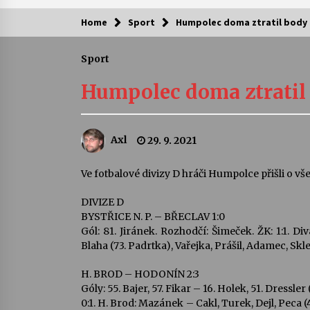
Home
Sport
Humpolec doma ztratil body
Kam za kulturou?
Sport
Letní koncerty ve Stromovce: Ars
Camerata a Sukuba Ensemble
Humpolec doma ztratil
4. 8. 2026
Pozvánka na integrační festival
Axl
29. 9. 2021
Quijotova šedesátka: 28. 7.–1. 8.
2026
28. 7. 2026
Ve fotbalové divizy D hráči Humpolce přišli o v
DIVIZE D
Letní koncerty ve Stromovce: Rufu
Miller
BYSTŘICE N. P. – BŘECLAV 1:0
22. 7. 2026
Gól: 81. Jiránek. Rozhodčí: Šimeček. ŽK: 1:1. Div
Blaha (73. Padrtka), Vařejka, Prášil, Adamec, Skle
Za kulturou kousek za Humpolec. 
H. BROD – HODONÍN 2:3
Želivě ožije odkaz Josefa Čapka
Góly: 55. Bajer, 57. Fikar – 16. Holek, 51. Dressler
13. 7. 2026
0:1. H. Brod: Mazánek – Cakl, Turek, Dejl, Peca (