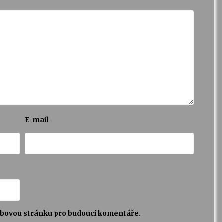
E-mail
webovou stránku pro budoucí komentáře.