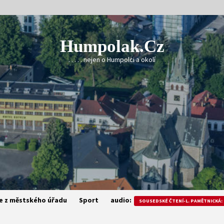
Humpolak.cz
. . . . . nejen o Humpolci a okolí
e z městského úřadu
Sport
audio:
SOUSEDSKÉ ČTENÍ-L. PAMĚTNICKÁ: 