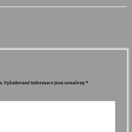
a.
Vyžadované informace jsou označeny
*