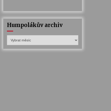
Humpolákův archiv
Humpolákův
archiv