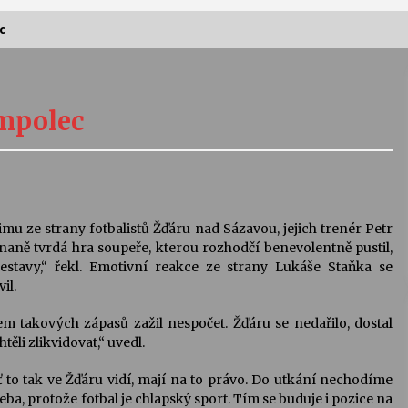
c
Vernisáž výstavy Josefíny Duškové:
Stávám se kapkou
umpolec
30. 7. 2026
Letní koncerty ve Stromovce:
Kolchoz a Jenakaši
28. 7. 2026
u ze strany fotbalistů Žďáru nad Sázavou, jejich trenér Petr
aně tvrdá hra soupeře, kterou rozhodčí benevolentně pustil,
s
Vysočinka
estavy,“ řekl. Emotivní reakce ze strany Lukáše Staňka se
17. 7. 2026
il.
em takových zápasů zažil nespočet. Žďáru se nedařilo, dostal
těli zlikvidovat,“ uvedl.
V
Varhanní recitál Michala Novenka v
Klášteře Želiv
ť to tak ve Žďáru vidí, mají na to právo. Do utkání nechodíme
3. 7. 2026
eba, protože fotbal je chlapský sport. Tím se buduje i pozice na