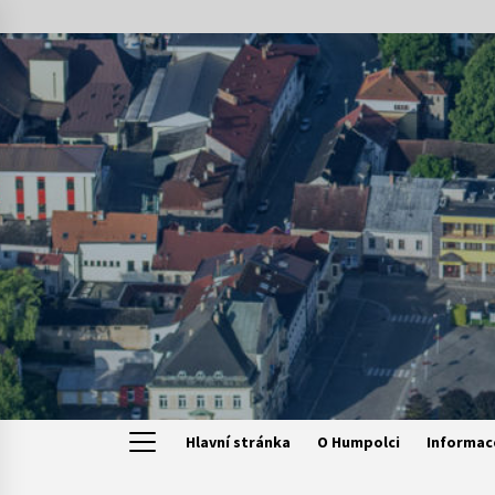
Skip
to
content
Hlavní stránka
O Humpolci
Informac