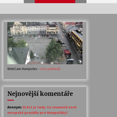
Veselí muzikanti
30. 7. 2026
Votavžatský ploty
23. 7. 2026
WebCam Humpolec -
více pohledů
Ozvěny prázdnin
14. 7. 2026
Nejnovější komentáře
Petr Adamec – Malovaný svět
30. 6. 2026
Anonym
:
AI Act je tady. Co znamená nové
evropské pravidlo pro Humpoláky?