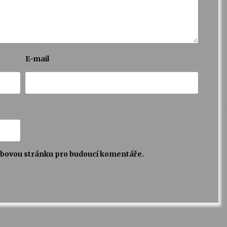
E-mail
webovou stránku pro budoucí komentáře.