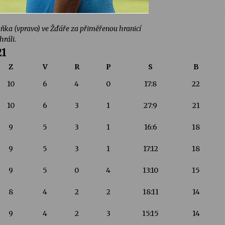
aňka (vpravo) ve Žďáře za přiměřenou hranicí
hráli.
21
Z
V
R
P
S
B
10
6
4
0
17:8
22
10
6
3
1
27:9
21
9
5
3
1
16:6
18
9
5
3
1
17:12
18
9
5
0
4
13:10
15
8
4
2
2
18:11
14
9
4
2
3
15:15
14