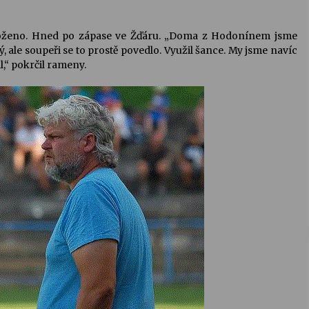
loženo. Hned po zápase ve Žďáru. „Doma z Hodonínem jsme
 ale soupeři se to prostě povedlo. Využil šance. My jsme navíc
l,“ pokrčil rameny.