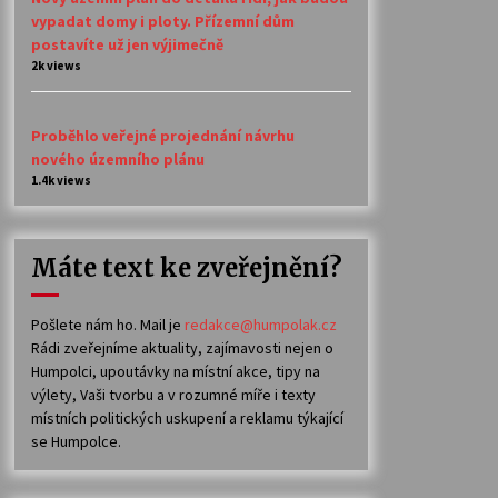
vypadat domy i ploty. Přízemní dům
postavíte už jen výjimečně
2k views
Proběhlo veřejné projednání návrhu
nového územního plánu
1.4k views
Máte text ke zveřejnění?
Pošlete nám ho. Mail je
redakce@humpolak.cz
Rádi zveřejníme aktuality, zajímavosti nejen o
Humpolci, upoutávky na místní akce, tipy na
výlety, Vaši tvorbu a v rozumné míře i texty
místních politických uskupení a reklamu týkající
se Humpolce.