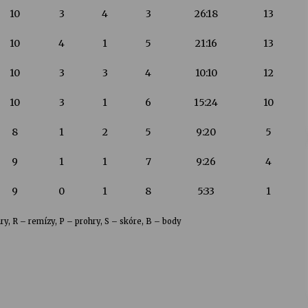
10
3
4
3
26:18
13
10
4
1
5
21:16
13
10
3
3
4
10:10
12
10
3
1
6
15:24
10
8
1
2
5
9:20
5
9
1
1
7
9:26
4
9
0
1
8
5:33
1
ry, R – remízy, P – prohry, S – skóre, B – body