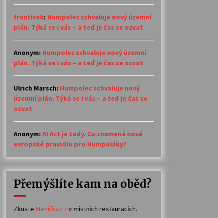
frantisek
:
Humpolec schvaluje nový územní
plán. Týká se i vás – a teď je čas se ozvat
Anonym
:
Humpolec schvaluje nový územní
plán. Týká se i vás – a teď je čas se ozvat
Ulrich Marsch
:
Humpolec schvaluje nový
územní plán. Týká se i vás – a teď je čas se
ozvat
Anonym
:
AI Act je tady. Co znamená nové
evropské pravidlo pro Humpoláky?
Přemýšlíte kam na oběd?
Zkuste
Meníčka.cz
v místních restauracích.