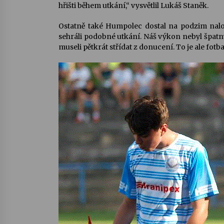
hřišti během utkání,“ vysvětlil Lukáš Staněk.
Ostatně také Humpolec dostal na podzim na
sehráli podobné utkání. Náš výkon nebyl špatný,
museli pětkrát střídat z donucení. To je ale fotba