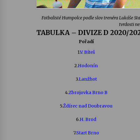
Fotbalisté Humpolce podle slov trenéra Lukáše St
tvrdosti ne
TABULKA – DIVIZE D 2020/20
Pořadí
1.
V. Bíteš
2.
Hodonín
3.
Lanžhot
4.
Zbrojovka Brno B
5.
Ždírec nad Doubravou
6.
H. Brod
7.
Start Brno