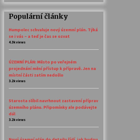
Populární články
Humpolec schvaluje nový územní plán. Týká
se i vás – a teď je čas se ozvat
4.3k views
ÚZEMNÍ PLÁN: Město po veřejném
projednání mění přístup k přípravě. Jen na
místní části zatím nedošlo
3.2k views
Starosta slíbil navrhnout zastavení příprav
územního plánu. Připomínky ale podávejte
dál
3.2k views
Nový územní plán do detailu řídí, jak budou