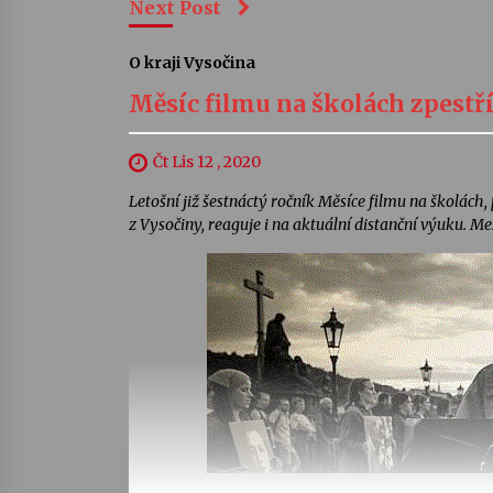
Next Post
O kraji Vysočina
Měsíc filmu na školách zpestř
Čt Lis 12 , 2020
Letošní již šestnáctý ročník Měsíce filmu na školách,
z Vysočiny, reaguje i na aktuální distanční výuku. M