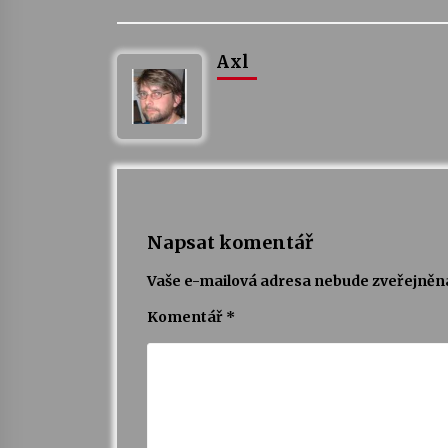
Axl
Napsat komentář
Vaše e-mailová adresa nebude zveřejněn
Komentář
*