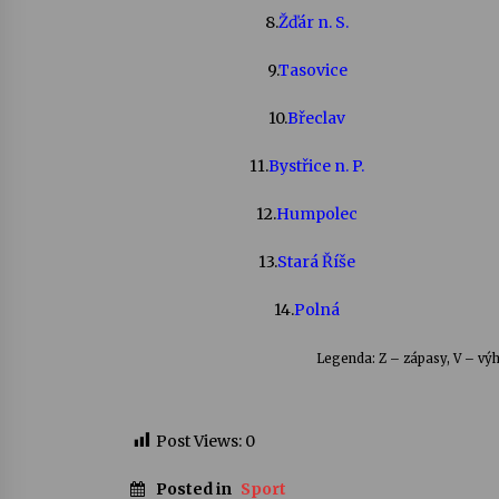
8.
Žďár n. S.
9.
Tasovice
10.
Břeclav
11.
Bystřice n. P.
12.
Humpolec
13.
Stará Říše
14.
Polná
Legenda: Z – zápasy, V – výh
Post Views:
0
Posted in
Sport