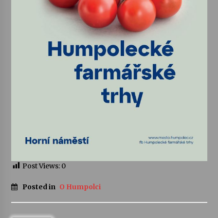
Votavžatský ploty
23. 7. 2026
Letní koncerty ve Stromovce: Rufus Miller
22. 7. 2026
Vysočinka
17. 7. 2026
Ozvěny prázdnin
14. 7. 2026
Post Views:
0
Posted in
O Humpolci
Za kulturou kousek za Humpolec. V Želivě ožije
odkaz Josefa Čapka
13. 7. 2026