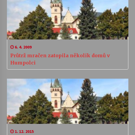
6. 4. 2009
Průtrž mračen zatopila několik domů v
Humpolci
1. 12. 2015