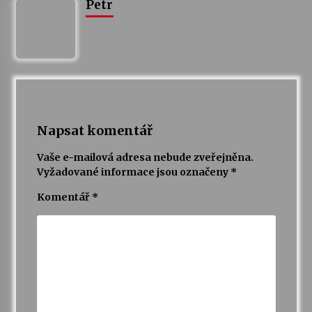
Petr
Varhanní recitál Michala Novenka v Klášteře
Želiv
3. 7. 2026
Petr Adamec – Malovaný svět
30. 6. 2026
Napsat komentář
Vaše e-mailová adresa nebude zveřejněna.
Vyžadované informace jsou označeny
*
Komentář
*