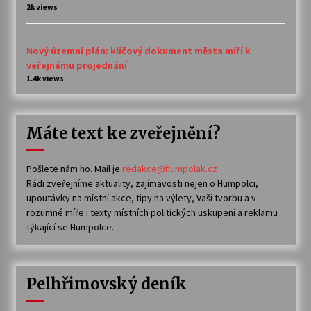
2k views
Nový územní plán: klíčový dokument města míří k
veřejnému projednání
1.4k views
Máte text ke zveřejnění?
Pošlete nám ho. Mail je
redakce@humpolak.cz
Rádi zveřejníme aktuality, zajímavosti nejen o Humpolci,
upoutávky na místní akce, tipy na výlety, Vaši tvorbu a v
rozumné míře i texty místních politických uskupení a reklamu
týkající se Humpolce.
Pelhřimovský deník