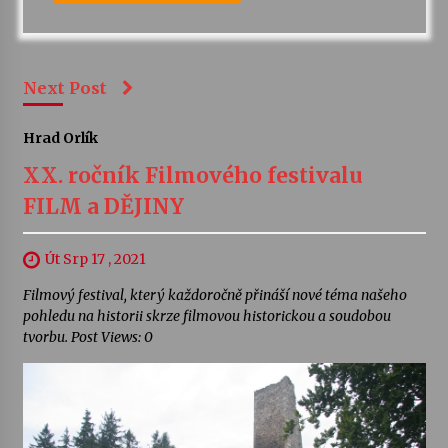
Next Post
Hrad Orlík
XX. ročník Filmového festivalu
FILM a DĚJINY
Út Srp 17 , 2021
Filmový festival, který každoročně přináší nové téma našeho
pohledu na historii skrze filmovou historickou a soudobou
tvorbu. Post Views: 0