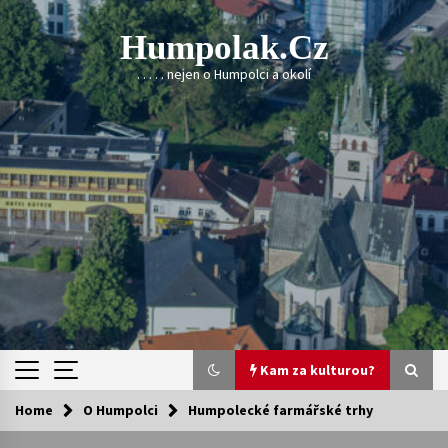
Skip
to
Humpolak.cz
content
. . . . . nejen o Humpolci a okolí
Kam za kulturou?
Home
O Humpolci
Humpolecké farmářské trhy
Kam za kulturou?