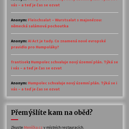
vás – a teď je čas se ozvat
Anonym
:
Fleischsalat – Wurstsalat s majonézou:
německá salámová pochoutka
Anonym
:
AI Act je tady. Co znamená nové evropské
pravidlo pro Humpoláky?
frantisek
:
Humpolec schvaluje nový územní plán. Týká se
i vás – a teď je čas se ozvat
Anonym
:
Humpolec schvaluje nový územní plán. Týká se i
vás – a teď je čas se ozvat
Přemýšlíte kam na oběd?
Zkuste
Meníčka.cz
v místních restauracích.