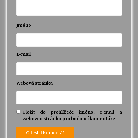
Jméno
E-mail
Webová stránka
Uložit do prohlížeče jméno, e-mail a
webovou stránku pro budoucí komentáře.