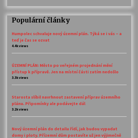
Populární články
Humpolec schvaluje nový územní plán. Týká se i vás – a
teď je čas se ozvat
4.4k views
ÚZEMNÍ PLÁN: Město po veřejném projednání mění
přístup k přípravě. Jen na místní části zatím nedošlo
3.3k views
Starosta slíbil navrhnout zastavení příprav územního
plánu. Připomínky ale podávejte dál
3.2k views
Nový územní plán do detailu řídí, jak budou vypadat
domy i ploty. Přízemní dům postavíte už jen výjimečně