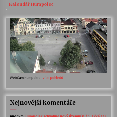
Kalendář Humpolec
WebCam Humpolec -
více pohledů
Nejnovější komentáře
Anonym
:
Humpolec schvaluje nový územní plán. Týká se i