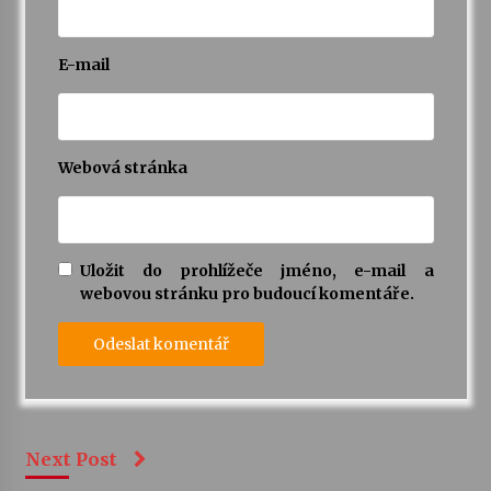
E-mail
Webová stránka
Uložit do prohlížeče jméno, e-mail a
webovou stránku pro budoucí komentáře.
Next Post