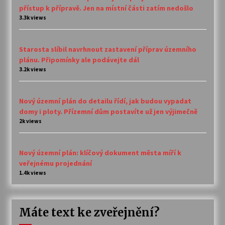
přístup k přípravě. Jen na místní části zatím nedošlo
3.3k views
Starosta slíbil navrhnout zastavení příprav územního
plánu. Připomínky ale podávejte dál
3.2k views
Nový územní plán do detailu řídí, jak budou vypadat
domy i ploty. Přízemní dům postavíte už jen výjimečně
2k views
Nový územní plán: klíčový dokument města míří k
veřejnému projednání
1.4k views
Máte text ke zveřejnění?