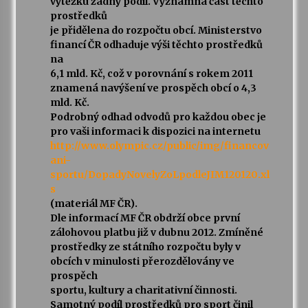
výtěžku žádný podíl. Významná část těchto
prostředků
je přidělena do rozpočtu obcí. Ministerstvo
financí ČR odhaduje výši těchto prostředků
na
6,1 mld. Kč, což v porovnání s rokem 2011
znamená navýšení ve prospěch obcí o 4,3
mld. Kč.
Podrobný odhad odvodů pro každou obec je
pro vaši informaci k dispozici na internetu
http://www.olympic.cz/public/img/financov
ani-
sportu/DopadyNovelyZoLpodleJIM120120.xl
s
(materiál MF ČR).
Dle informací MF ČR obdrží obce první
zálohovou platbu již v dubnu 2012. Zmíněné
prostředky ze státního rozpočtu byly v
obcích v minulosti přerozdělovány ve
prospěch
sportu, kultury a charitativní činnosti.
Samotný podíl prostředků pro sport činil