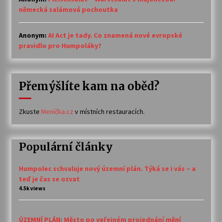
německá salámová pochoutka
Anonym
:
AI Act je tady. Co znamená nové evropské
pravidlo pro Humpoláky?
Přemýšlíte kam na oběd?
Zkuste
Meníčka.cz
v místních restauracích.
Populární články
Humpolec schvaluje nový územní plán. Týká se i vás – a
teď je čas se ozvat
4.5k views
ÚZEMNÍ PLÁN: Město po veřejném projednání mění