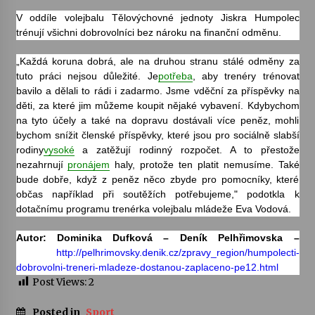
V oddíle volejbalu Tělovýchovné jednoty Jiskra Humpolec
trénují všichni dobrovolníci bez nároku na finanční odměnu.
„Každá koruna dobrá, ale na druhou stranu stálé odměny za
tuto práci nejsou důležité. Je
potřeba
, aby trenéry trénovat
bavilo a dělali to rádi i zadarmo. Jsme vděční za příspěvky na
děti, za které jim můžeme koupit nějaké vybavení. Kdybychom
na tyto účely a také na dopravu dostávali více peněz, mohli
bychom snížit členské příspěvky, které jsou pro sociálně slabší
rodiny
vysoké
a zatěžují rodinný rozpočet. A to přestože
nezahrnují
pronájem
haly, protože ten platit nemusíme. Také
bude dobře, když z peněz něco zbyde pro pomocníky, které
občas například při soutěžích potřebujeme," podotkla k
dotačnímu programu trenérka volejbalu mládeže Eva Vodová.
Autor: Dominika Dufková – Deník Pelhřimovska –
http://pelhrimovsky.denik.cz/zpravy_region/humpolecti-
dobrovolni-treneri-mladeze-dostanou-zaplaceno-pe12.html
Post Views:
2
Posted in
Sport