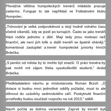
Převážná většina humpoleckých trenérů mládeže pracuje
Votavžatský ploty
zadarmo. Funguje to tak například ve Fotbalovém klubu
23. 7. 2026
Humpolec.
„Trénování je velká zodpovědnost a stojí hodně volného času
včetně víkendů, kdy se jezdí po turnajích. Často se jako trenéři
Letní koncerty ve Stromovce: Rufus Miller
hlásí rodiče jednoho z dětí. Mají tedy jinou motivaci než
22. 7. 2026
finanční, ale není jich tolik a další trenéři se špatně shánějí,"
komentoval zastupitel a trenér humpolecké juniorky Imrich
Brdečka.
Vysočinka
17. 7. 2026
„S penězi od města by to mohlo být snazší. O práci trenéra by
pak mohli mít zájem třeba vysokoškolští studenti," dodal
Brdečka.
Ozvěny prázdnin
Předkladatelem návrhu je místostarosta Roman Brzoň. „O
14. 7. 2026
dotace si budou moci jednotlivé oddíly požádat, musí to ale
stihnout do uzávěrky sedmnáctého září. Poskytnuté finanční
prostředky budou součástí rozpočtu na rok 2013," sdělil.
Za kulturou kousek za Humpolec. V Želivě ožije
odkaz Josefa Čapka
Návrh počítá se dvěma variantami. Zaprvé by trenéři byli
13. 7. 2026