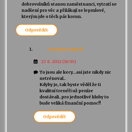
dobrovolníků stanou zaměstnanci, vytratí se
nadšení pro věc a přilákají se lepmlové,
kterým jde o těch pár korun.
Odpovědět
Anonym
napsal:
27. 6. 2012 (10:55)
To jsou ale kecy…asi jste nikdy nic
netrénoval..
Kdyby jo, tak byste věděl že ti
kvalitní trenéři už peníze
dostávali..pro jednotlivé kluby to
bude veliká finanční pomoc!!
Odpovědět