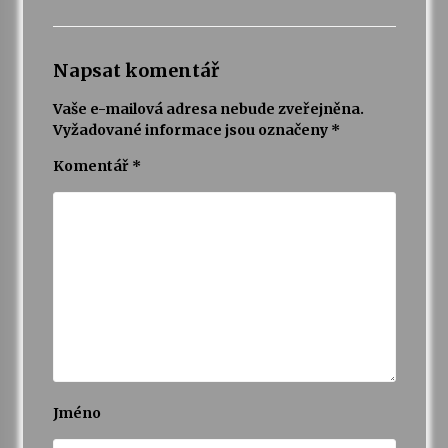
Napsat komentář
Vaše e-mailová adresa nebude zveřejněna.
Vyžadované informace jsou označeny
*
Komentář
*
Jméno