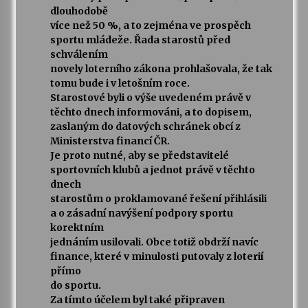
dlouhodobě
více než 50 %, a to zejména ve prospěch
sportu mládeže. Řada starostů před
schválením
novely loterního zákona prohlašovala, že tak
tomu bude i v letošním roce.
Starostové byli o výše uvedeném právě v
těchto dnech informováni, a to dopisem,
zaslaným do datových schránek obcí z
Ministerstva financí ČR.
Je proto nutné, aby se představitelé
sportovních klubů a jednot právě v těchto
dnech
starostům o proklamované řešení přihlásili
a o zásadní navýšení podpory sportu
korektním
jednáním usilovali. Obce totiž obdrží navíc
finance, které v minulosti putovaly z loterií
přímo
do sportu.
Za tímto účelem byl také připraven