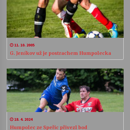
11. 10. 2005
G. Jeníkov už je postrachem Humpolecka
18. 4. 2024
Humpolec ze Speřic přivezl bod