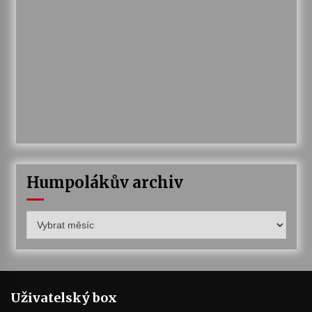
Humpolákův archiv
Humpolákův
archiv
Uživatelský box