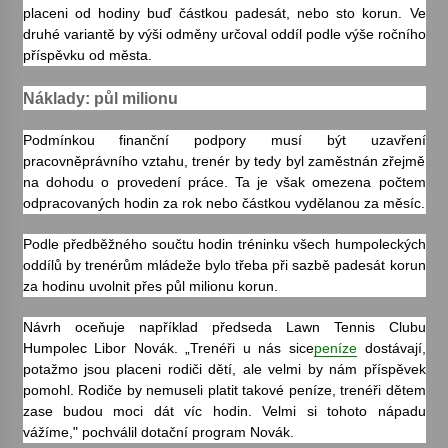
placeni od hodiny buď částkou padesát, nebo sto korun. Ve
druhé variantě by výši odměny určoval oddíl podle výše ročního
Varhanní recitál Michala Novenka v Klášteře
příspěvku od města.
Želiv
3. 7. 2026
Náklady: půl milionu
Podmínkou finanční podpory musí být uzavření
Petr Adamec – Malovaný svět
pracovněprávního vztahu, trenér by tedy byl zaměstnán zřejmě
30. 6. 2026
na dohodu o provedení práce. Ta je však omezena počtem
odpracovaných hodin za rok nebo částkou vydělanou za měsíc.
Podle předběžného součtu hodin tréninku všech humpoleckých
oddílů by trenérům mládeže bylo třeba při sazbě padesát korun
za hodinu uvolnit přes půl milionu korun.
Návrh oceňuje například předseda Lawn Tennis Clubu
Humpolec Libor Novák. „Trenéři u nás sice
peníze
dostávají,
potažmo jsou placeni rodiči dětí, ale velmi by nám příspěvek
pomohl. Rodiče by nemuseli platit takové peníze, trenéři dětem
zase budou moci dát víc hodin. Velmi si tohoto nápadu
vážíme," pochválil dotační program Novák.