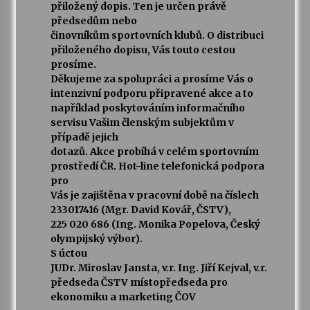
přiložený dopis. Ten je určen právě
předsedům nebo
činovníkům sportovních klubů. O distribuci
přiloženého dopisu, Vás touto cestou
prosíme.
Děkujeme za spolupráci a prosíme Vás o
intenzivní podporu připravené akce a to
například poskytováním informačního
servisu Vašim členským subjektům v
případě jejich
dotazů. Akce probíhá v celém sportovním
prostředí ČR. Hot-line telefonická podpora
pro
Vás je zajištěna v pracovní době na číslech
233017416 (Mgr. David Kovář, ČSTV),
225 020 686 (Ing. Monika Popelova, Český
olympijský výbor).
S úctou
JUDr. Miroslav Jansta, v.r. Ing. Jiří Kejval, v.r.
předseda ČSTV místopředseda pro
ekonomiku a marketing ČOV