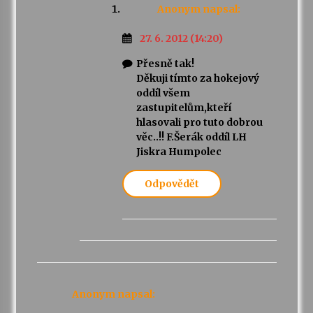
Anonym
napsal:
27. 6. 2012 (14:20)
Přesně tak!
Děkuji tímto za hokejový
oddíl všem
zastupitelům,kteří
hlasovali pro tuto dobrou
věc..!! F.Šerák oddíl LH
Jiskra Humpolec
Odpovědět
Anonym
napsal: