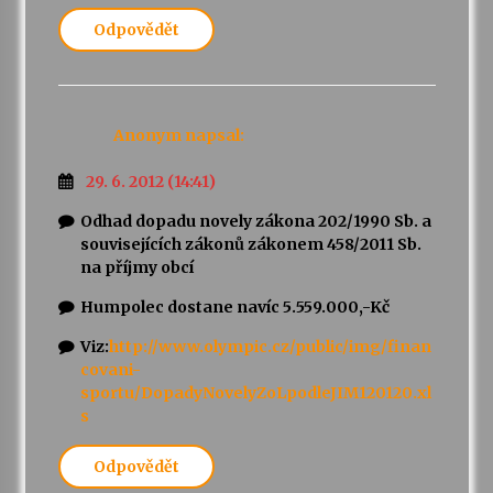
Odpovědět
Anonym
napsal:
29. 6. 2012 (14:41)
Odhad dopadu novely zákona 202/1990 Sb. a
souvisejících zákonů zákonem 458/2011 Sb.
na příjmy obcí
Humpolec dostane navíc 5.559.000,-Kč
Viz:
http://www.olympic.cz/public/img/finan
covani-
sportu/DopadyNovelyZoLpodleJIM120120.xl
s
Odpovědět