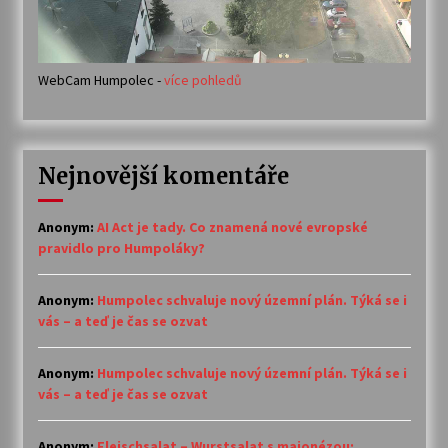
WebCam Humpolec -
více pohledů
Nejnovější komentáře
Anonym
:
AI Act je tady. Co znamená nové evropské
pravidlo pro Humpoláky?
Anonym
:
Humpolec schvaluje nový územní plán. Týká se i
vás – a teď je čas se ozvat
Anonym
:
Humpolec schvaluje nový územní plán. Týká se i
vás – a teď je čas se ozvat
Anonym
:
Fleischsalat – Wurstsalat s majonézou: