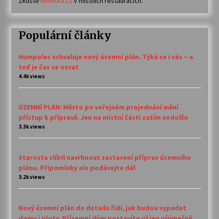
Zkuste
Meníčka.cz
v místních restauracích.
Populární články
Humpolec schvaluje nový územní plán. Týká se i vás – a
teď je čas se ozvat
4.4k views
ÚZEMNÍ PLÁN: Město po veřejném projednání mění
přístup k přípravě. Jen na místní části zatím nedošlo
3.3k views
Starosta slíbil navrhnout zastavení příprav územního
plánu. Připomínky ale podávejte dál
3.2k views
Nový územní plán do detailu řídí, jak budou vypadat
domy i ploty. Přízemní dům postavíte už jen výjimečně