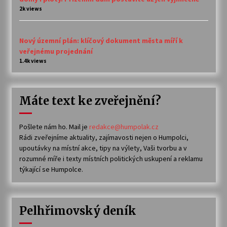
2k views
Nový územní plán: klíčový dokument města míří k
veřejnému projednání
1.4k views
Máte text ke zveřejnění?
Pošlete nám ho. Mail je
redakce@humpolak.cz
Rádi zveřejníme aktuality, zajímavosti nejen o Humpolci,
upoutávky na místní akce, tipy na výlety, Vaši tvorbu a v
rozumné míře i texty místních politických uskupení a reklamu
týkající se Humpolce.
Pelhřimovský deník