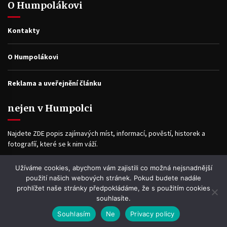
O Humpolákovi
Kontakty
O Humpolákovi
Reklama a uveřejnění článku
nejen v Humpolci
Najdete ZDE popis zajímavých míst, informací, pověstí, historek a
fotografíí, které se k nim váží.
Užíváme cookies, abychom vám zajistili co možná nejsnadnější
Facebook
použití našich webových stránek. Pokud budete nadále
prohlížet naše stránky předpokládáme, že s použitím cookies
souhlasíte.
Souhlasím
Ne
Privacy policy
WP2Social Auto Publish
Powered By :
XYZScripts.com