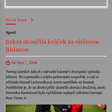
Next Post
Sport
Jiskra skončila krůček za vítěznou
Jihlavou
Ne Úno 1 , 2004
Turnaj starších žákyň v národní házené v Humpolci vyhrála
Jihlava. Ta si poradila s celým pelotonem soupeřek, o což se
přičinila hlavně Lichevníková, která nastřílela 46 branek.
Potěšitelné je, že na druhé příče skončilo domácí družstvo, navíc
Veronika Karásková byla vyhlášena nejlepší záložnicí turnaje.
Post Views: 0