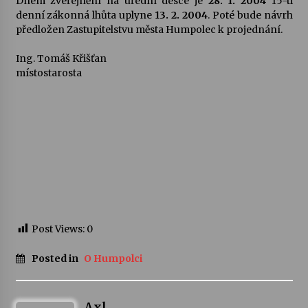
Dnem zveřejnění na úřední desce je
28. 1. 2004
15-ti
denní zákonná lhůta uplyne
13. 2. 2004
. Poté bude návrh
předložen Zastupitelstvu města Humpolec k projednání.
Ing. Tomáš Křišťan
místostarosta
Post Views:
0
Posted in
O Humpolci
Axl