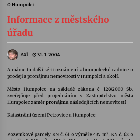
O Humpolci
Letní koncerty ve Stromovce: Ars Camerata a
Sukuba Ensemble
Informace z městského
4. 8. 2026
úřadu
Vernisáž výstavy Josefíny Duškové: Stávám se
kapkou
30. 7. 2026
Axl
31. 1. 2004
Veselí muzikanti
A máme tu další sérii oznámení z humpolecké radnice o
30. 7. 2026
prodeji a pronájmu nemovitostí v Humpolci a okolí.
Město Humpolec na základě zákona č. 128/2000 Sb.
zveřejňuje před projednáním v Zastupitelstvu města
Pozvánka na integrační festival Quijotova
šedesátka: 28. 7.–1. 8. 2026
Humpolec záměr
pronájmu
následujících nemovitostí
28. 7. 2026
Katastrální území Petrovice u Humpolce:
Letní koncerty ve Stromovce: Kolchoz a
Jenakaši
2
Pozemkové parcely KN č. 61 o výměře 435 m
, KN č. 62 o
28. 7. 2026
2
2