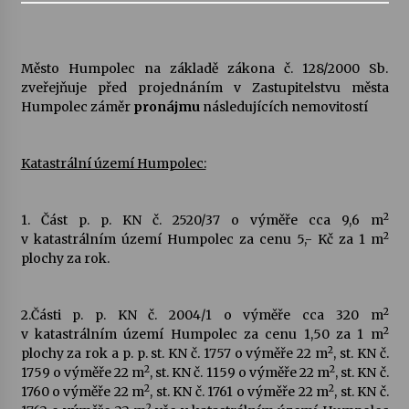
Varhanní recitál Michala Novenka v Klášteře
Želiv
Město Humpolec na základě zákona č. 128/2000 Sb.
3. 7. 2026
zveřejňuje před projednáním v Zastupitelstvu města
Humpolec záměr
pronájmu
následujících nemovitostí
Petr Adamec – Malovaný svět
30. 6. 2026
Katastrální území Humpolec:
2
1. Část p. p. KN č. 2520/37 o výměře cca 9,6 m
2
v katastrálním území Humpolec za cenu 5,- Kč za 1 m
plochy za rok.
2
2.Části p. p. KN č. 2004/1 o výměře cca 320 m
2
v katastrálním území Humpolec za cenu 1,50 za 1 m
2
plochy za rok a p. p. st. KN č. 1757 o výměře 22 m
, st. KN č.
2
2
1759 o výměře 22 m
, st. KN č. 1159 o výměře 22 m
, st. KN č.
2
2
1760 o výměře 22 m
, st. KN č. 1761 o výměře 22 m
, st. KN č.
2