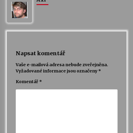
Napsat komentář
Vaše e-mailová adresa nebude zveřejněna.
Vyžadované informace jsou označeny
*
Komentář
*