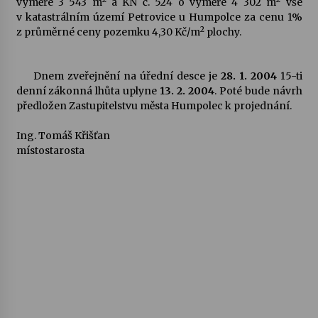
výměře 3 543 m
a KN č. 524 o výměře 4 302 m
vše
v katastrálním území Petrovice u Humpolce za cenu 1%
Votavžatský ploty
2
z průměrné ceny pozemku 4,30 Kč/m
plochy.
23. 7. 2026
Dnem zveřejnění na úřední desce je
28. 1. 2004
15-ti
denní zákonná lhůta uplyne
13. 2. 2004
. Poté bude návrh
Letní koncerty ve Stromovce: Rufus Miller
předložen Zastupitelstvu města Humpolec k projednání.
22. 7. 2026
Ing. Tomáš Křišťan
místostarosta
Vysočinka
17. 7. 2026
Ozvěny prázdnin
14. 7. 2026
Za kulturou kousek za Humpolec. V Želivě ožije
odkaz Josefa Čapka
13. 7. 2026