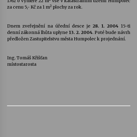
1762 o výměře 22 m
vše v katastrálním území Humpolec
2
za cenu 5,- Kč za 1 m
plochy za rok.
Dnem zveřejnění na úřední desce je
28. 1. 2004
15-ti
denní zákonná lhůta uplyne
13. 2. 2004
. Poté bude návrh
předložen Zastupitelstvu města Humpolec k projednání.
Ing. Tomáš Křišťan
místostarosta