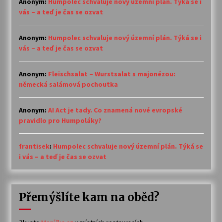
Anonym
:
Humpolec schvaluje nový územní plán. Týká se i
vás – a teď je čas se ozvat
Anonym
:
Humpolec schvaluje nový územní plán. Týká se i
vás – a teď je čas se ozvat
Anonym
:
Fleischsalat – Wurstsalat s majonézou:
německá salámová pochoutka
Anonym
:
AI Act je tady. Co znamená nové evropské
pravidlo pro Humpoláky?
frantisek
:
Humpolec schvaluje nový územní plán. Týká se
i vás – a teď je čas se ozvat
Přemýšlíte kam na oběd?