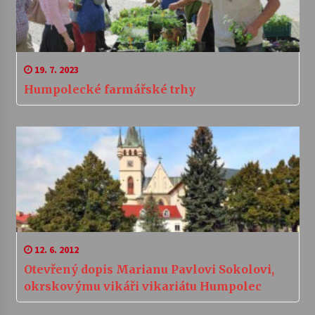
19. 7. 2023
Humpolecké farmářské trhy
12. 6. 2012
Otevřený dopis Marianu Pavlovi Sokolovi,
okrskovýmu vikáři vikariátu Humpolec