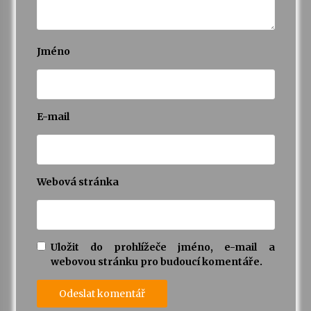
Jméno
E-mail
Webová stránka
Uložit do prohlížeče jméno, e-mail a
webovou stránku pro budoucí komentáře.