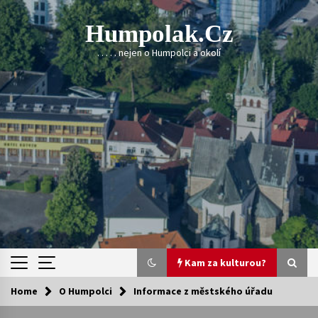
Skip
to
Humpolak.cz
content
. . . . . nejen o Humpolci a okolí
Kam za kulturou?
Home
O Humpolci
Informace z městského úřadu
Kam za kulturou?