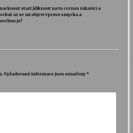
acknout start,kliknout na tu cernou rukavici a
pockat az se mi objevi vpravo smycka a
vsechno jo?
a.
Vyžadované informace jsou označeny
*