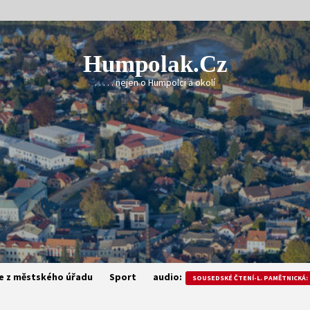
Humpolak.cz
. . . . . nejen o Humpolci a okolí
e z městského úřadu
Sport
audio:
SOUSEDSKÉ ČTENÍ-L. PAMĚTNICKÁ: 