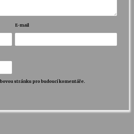
E-mail
webovou stránku pro budoucí komentáře.