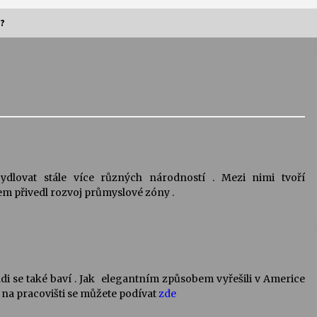
 ?
Vernisáž výstavy Josefíny Duškové:
Stávám se kapkou
30. 7. 2026
Letní koncerty ve Stromovce:
Kolchoz a Jenakaši
28. 7. 2026
ydlovat stále více různých národností . Mezi nimi tvoří
em přivedl rozvoj průmyslové zóny .
s
Vysočinka
17. 7. 2026
V
Varhanní recitál Michala Novenka v
rádi se také baví . Jak elegantním způsobem vyřešili v Americe
Klášteře Želiv
na pracovišti se můžete podívat
zde
3. 7. 2026