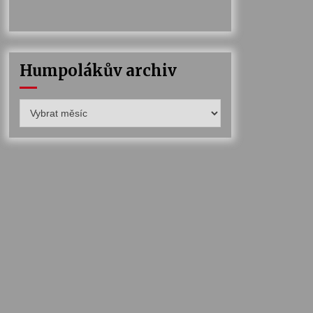
Humpolákův archiv
Humpolákův
archiv