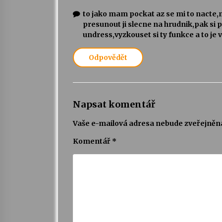
to jako mam pockat az se mi to nacte,m
presunout ji slecne na hrudnik,pak si 
undress,vyzkouset si ty funkce a to je 
Odpovědět
Napsat komentář
Vaše e-mailová adresa nebude zveřejněn
Komentář
*