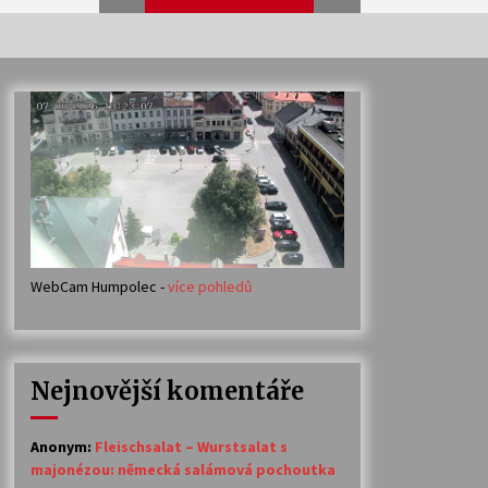
Veselí muzikanti
30. 7. 2026
Votavžatský ploty
23. 7. 2026
WebCam Humpolec -
více pohledů
Ozvěny prázdnin
14. 7. 2026
Nejnovější komentáře
Petr Adamec – Malovaný svět
30. 6. 2026
Anonym
:
Fleischsalat – Wurstsalat s
majonézou: německá salámová pochoutka