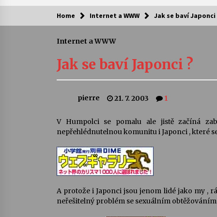
Home
Internet a WWW
Jak se baví Japonci
Kam za kulturou?
Internet a WWW
Letní koncerty ve Stromovce: Ars
Camerata a Sukuba Ensemble
Jak se baví Japonci ?
4. 8. 2026
Pozvánka na integrační festival
pierre
21. 7. 2003
1
Quijotova šedesátka: 28. 7.–1. 8.
2026
28. 7. 2026
V Humpolci se pomalu ale jistě začíná zab
nepřehlédnutelnou komunitu i Japonci , které s
Letní koncerty ve Stromovce: Rufu
Miller
22. 7. 2026
Za kulturou kousek za Humpolec. 
A protože i Japonci jsou jenom lidé jako my , 
Želivě ožije odkaz Josefa Čapka
neřešitelný problém se sexuálním obtěžováním 
13. 7. 2026