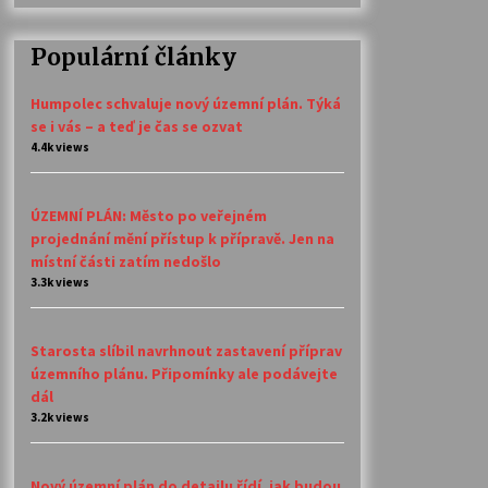
Populární články
Humpolec schvaluje nový územní plán. Týká
se i vás – a teď je čas se ozvat
4.4k views
ÚZEMNÍ PLÁN: Město po veřejném
projednání mění přístup k přípravě. Jen na
místní části zatím nedošlo
3.3k views
Starosta slíbil navrhnout zastavení příprav
územního plánu. Připomínky ale podávejte
dál
3.2k views
Nový územní plán do detailu řídí, jak budou