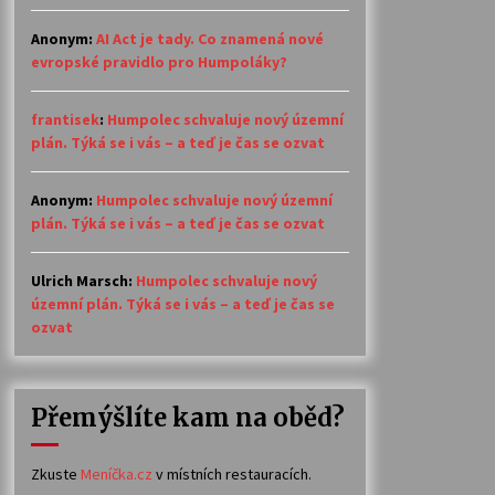
Anonym
:
AI Act je tady. Co znamená nové
evropské pravidlo pro Humpoláky?
frantisek
:
Humpolec schvaluje nový územní
plán. Týká se i vás – a teď je čas se ozvat
Anonym
:
Humpolec schvaluje nový územní
plán. Týká se i vás – a teď je čas se ozvat
Ulrich Marsch
:
Humpolec schvaluje nový
územní plán. Týká se i vás – a teď je čas se
ozvat
Přemýšlíte kam na oběd?
Zkuste
Meníčka.cz
v místních restauracích.