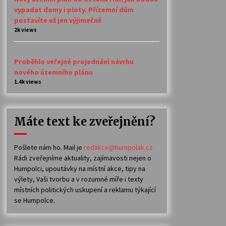
vypadat domy i ploty. Přízemní dům
postavíte už jen výjimečně
2k views
Proběhlo veřejné projednání návrhu
nového územního plánu
1.4k views
Máte text ke zveřejnění?
Pošlete nám ho. Mail je
redakce@humpolak.cz
Rádi zveřejníme aktuality, zajímavosti nejen o
Humpolci, upoutávky na místní akce, tipy na
výlety, Vaši tvorbu a v rozumné míře i texty
místních politických uskupení a reklamu týkající
se Humpolce.