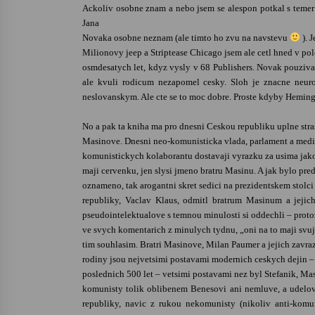
Ackoliv osobne znam a nebo jsem se alespon potkal s temer k
Jana
Novaka osobne neznam (ale timto ho zvu na navstevu
). 
Milionovy jeep a Striptease Chicago jsem ale cetl hned v po
osmdesatych let, kdyz vysly v 68 Publishers. Novak pouziva 
ale kvuli rodicum nezapomel cesky. Sloh je znacne neurot
neslovanskym. Ale cte se to moc dobre. Proste kdyby Heming
No a pak ta kniha ma pro dnesni Ceskou republiku uplne stra
Masinove. Dnesni neo-komunisticka vlada, parlament a medi
komunistickych kolaborantu dostavaji vyrazku za usima jako
maji cervenku, jen slysi jmeno bratru Masinu. A jak bylo pre
oznameno, tak arogantni skret sedici na prezidentskem stolc
republiky, Vaclav Klaus, odmitl bratrum Masinum a jejich
pseudointelektualove s temnou minulosti si oddechli – protoz
ve svych komentarich z minulych tydnu, „oni na to maji svuj n
tim souhlasim. Bratri Masinove, Milan Paumer a jejich zavraz
rodiny jsou nejvetsimi postavami modernich ceskych dejin 
poslednich 500 let – vetsimi postavami nez byl Stefanik, Ma
komunisty tolik oblibenem Benesovi ani nemluve, a udelo
republiky, navic z rukou nekomunisty (nikoliv anti-komu