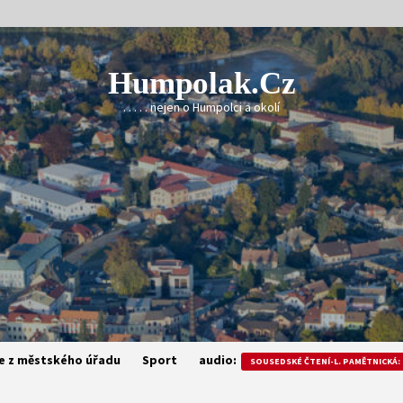
Humpolak.cz
. . . . . nejen o Humpolci a okolí
e z městského úřadu
Sport
audio:
SOUSEDSKÉ ČTENÍ-L. PAMĚTNICKÁ: 