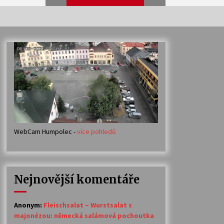
Veselí muzikanti
30. 7. 2026
Votavžatský ploty
23. 7. 2026
WebCam Humpolec -
více pohledů
Ozvěny prázdnin
14. 7. 2026
Nejnovější komentáře
Petr Adamec – Malovaný svět
30. 6. 2026
Anonym
:
Fleischsalat – Wurstsalat s
majonézou: německá salámová pochoutka