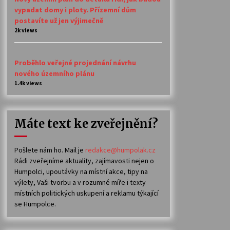
vypadat domy i ploty. Přízemní dům
postavíte už jen výjimečně
2k views
Proběhlo veřejné projednání návrhu
nového územního plánu
1.4k views
Máte text ke zveřejnění?
Pošlete nám ho. Mail je
redakce@humpolak.cz
Rádi zveřejníme aktuality, zajímavosti nejen o
Humpolci, upoutávky na místní akce, tipy na
výlety, Vaši tvorbu a v rozumné míře i texty
místních politických uskupení a reklamu týkající
se Humpolce.