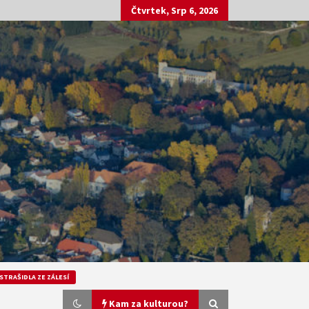
Čtvrtek, Srp 6, 2026
STRAŠIDLA ZE ZÁLESÍ
Kam za kulturou?