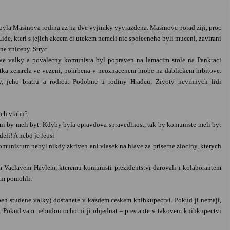
yla Masinova rodina az na dve vyjimky vyvrazdena. Masinove porad ziji, proc
 Lide, kteri s jejich akcem ci utekem nemeli nic spolecneho byli muceni, zavirani
tne zniceny. Stryc
ve valky a povalecny komunista byl popraven na lamacim stole na Pankraci
ka zemrela ve vezeni, pohrbena v neoznacenem hrobe na dablickem hrbitove.
, jeho bratru a rodicu. Podobne u rodiny Hradcu. Zivoty nevinnych lidi
ych vrahu?
ani by meli byt. Kdyby byla opravdova spravedlnost, tak by komuniste meli byt
deli! A nebo je lepsi
unistum nebyl nikdy zkriven ani vlasek na hlave za priserne zlociny, kterych
em Vaclavem Havlem, kteremu komunisti prezidentstvi darovali i kolaborantem
em pomohli.
beh studene valky) dostanete v kazdem ceskem knihkupectvi. Pokud ji nemaji,
ov. Pokud vam nebudou ochotni ji objednat – prestante v takovem knihkupectvi