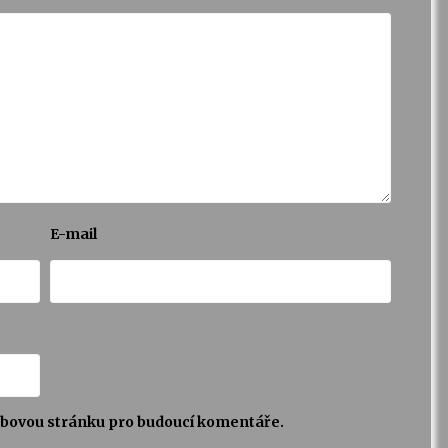
E-mail
webovou stránku pro budoucí komentáře.