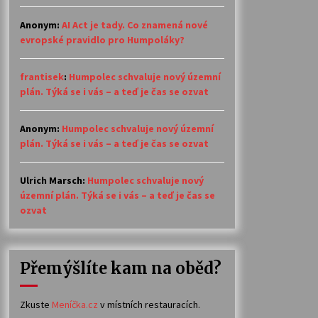
Anonym
:
AI Act je tady. Co znamená nové
evropské pravidlo pro Humpoláky?
frantisek
:
Humpolec schvaluje nový územní
plán. Týká se i vás – a teď je čas se ozvat
Anonym
:
Humpolec schvaluje nový územní
plán. Týká se i vás – a teď je čas se ozvat
Ulrich Marsch
:
Humpolec schvaluje nový
územní plán. Týká se i vás – a teď je čas se
ozvat
Přemýšlíte kam na oběd?
Zkuste
Meníčka.cz
v místních restauracích.