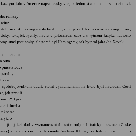
azdym, kdo v Americe napsal cesky vic jak jednu stranu a dalo se to cist, tak
Jeho romany
lovine
dobrou cestinu emigrantskeho ditete, ktere je vzdelavano a mysli v anglictine,
icky, tekajici, rychly, navic v pritomnem case a s rytmem jazyka naprosto
way umel psat cesky, ale porad byl Hemingway, tak by psal jako Jan Novak.
sidelne tema –
a plna
 prasata kdyz
d par dny
i Ceske
 spolubojovnikum udelit statni vyznamenami, na ktere byli navrzeni. Cesti
e, jak pravili
azor“. I ja s
deni druzi a
– rekneme
saryk, o
vani jim jakehokoliv vyznamenani dnesnim rudym fasistickym rezimem Ceske
nisty) a celozivotniho kolaboranta Vaclava Klause, by bylo urazkou techto