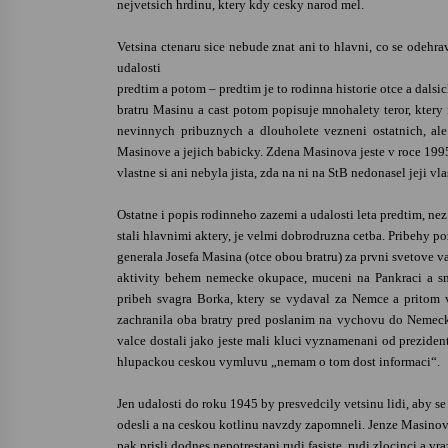
nejvetsich hrdinu, ktery kdy cesky narod mel.
Vetsina ctenaru sice nebude znat ani to hlavni, co se odehra
udalosti
predtim a potom – predtim je to rodinna historie otce a dals
bratru Masinu a cast potom popisuje mnohalety teror, ktery
nevinnych pribuznych a dlouholete vezneni ostatnich, al
Masinove a jejich babicky. Zdena Masinova jeste v roce 19
vlastne si ani nebyla jista, zda na ni na StB nedonasel jeji v
Ostatne i popis rodinneho zazemi a udalosti leta predtim, nez 
stali hlavnimi aktery, je velmi dobrodruzna cetba. Pribehy p
generala Josefa Masina (otce obou bratru) za prvni svetove v
aktivity behem nemecke okupace, muceni na Pankraci a smr
pribeh svagra Borka, ktery se vydaval za Nemce a pritom 
zachranila oba bratry pred poslanim na vychovu do Nemecka 
valce dostali jako jeste mali kluci vyznamenani od prezide
hlupackou ceskou vymluvu „nemam o tom dost informaci“.
Jen udalosti do roku 1945 by presvedcily vetsinu lidi, aby se 
odesli a na ceskou kotlinu navzdy zapomneli. Jenze Masinove
pak prisli dodnes nepotrestani rudi fasiste, rudi zlocinci a vra