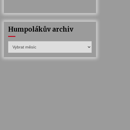
Humpolákův archiv
Humpolákův
archiv