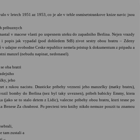
valo v letech 1951 az 1953, co je ale v tehle osmisetstrankove knize navic jsou
ich pribuznych
 nastal v macese vlasti po uspesnem uteku do zapadniho Berlina. Nejen vrazdy
e i popis jak vypadal (pod dohledem StB) zivot sestry obou bratru – Zdeny
95 v udajne svobodne Ceske republice nemela pristup k dokumentum z pripadu a
lastni manzel (nebudu napinat, nedonasel).
se oba bratri
ozdejsiho
alky, jeho
t z rukou nacistu. Drasticke pribehy vezneni jeho manzelky (matky bratru),
vozil bomby do Berlina (nez byl taky uveznen), pribeh babicky Emmy, ktera
(jako se to stalo detem z Lidic), valecne pribehy obou bratru, kteri tesne po
nta Benese Za chrabrost. Po precteni teto knihy nikdo nemuze pouzit tu znamou
sebrali,
 tam zustali a
zi –