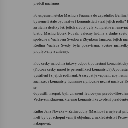
predcil nacismus.
Po uspesnem uteku Masinu a Paumera do zapadniho Berlina b
by nemeli stale byt nazivu i komunisticti vrazi jejich rodin?
za nic na desitky let, jejich zivoty byly kompletne a nenavra
bratru Masinu Borek Novak, valecny hrdina z druhe sveto
spolecne s Vaclavem Svedou a Zbynkem Janatou. Jejich mat
Rodina Vaclava Svedy byla pozavirana, vcetne manzelky
proplytvany a zniceny.
Proc cesky narod ma takovy odpor k potrestani komunistick
(Protoze cesky narod je personifikaci komunistu?) A potrest
vystrileni i s jejich rodinami. A zasypat je vapnem, aby nesmr
zachazet s komunisty humanne a pribuzne nechat nazivu? Kom
se
dopustili, naopak byli chraneni levicovym pseudo-filosof
Vaclavem Klausem, kteremu komunisti ke zvoleni prezident
Knihu Jana Novaka – Zatim dobry (Masinovi a nejvetsi pri
meli by byt schopni vam ji objednat z nakladatelstvi Petr
nakupovat.