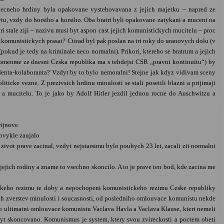
lecneho hrdiny byla opakovane vystehovavana z jejich majetku – napred ze
tu, vzdy do horsiho a horsiho. Oba bratri byli opakovane zatykani a muceni na
tri stale ziji – nazivu musi byt aspon cast jejich komunistickych mucitelu – proc
o komunistickych prasat? Ctirad byl pak poslan na tri roky do uranovych dolu (v
(pokud je tedy na kriminale neco normalni). Prikori, ktereho se bratrum a jejich
apomenme ze dnesni Ceska republika ma s tehdejsi CSR „pravni kontinuitu“) by
enta-kolaboranta? Vzdyt by to bylo nemoralni! Stejne jak kdyz vidivam sceny
ticke vezne. Z prezivsich hrdinu minulosti se stali posetili blazni a prijimaji
a mucitelu. To je jako by Adolf Hitler jezdil jednou rocne do Auschwitzu a
rijnove
bvykle zaujalo
zivot prave zacinal, vzdyt nejstarsimu bylo pouhych 23 let, zacali zit normalni
jejich rodiny a zname to vsechno skoncilo. A to je prave ten bod, kde zacina me
keho rezimu te doby a nepochopeni komunistickeho rezimu Ceske republiky
 zverstev minulosti i soucasnosti, od posledniho omlouvace komunistu nekde
o ultimatni omlouvace komunistu Vaclava Havla a Vaclava Klause, kteri nemeli
byt skoncovano. Komunismus je system, ktery svou zvireckosti a poctem obeti