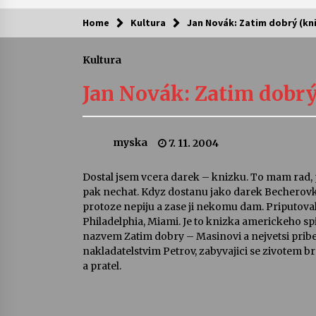
Home
Kultura
Jan Novák: Zatim dobrý (kni
Kam za kulturou?
Kultura
Letní koncerty ve Stromovce: Ars
Camerata a Sukuba Ensemble
Jan Novák: Zatim dobrý
4. 8. 2026
Pozvánka na integrační festival
myska
7. 11. 2004
Quijotova šedesátka: 28. 7.–1. 8.
2026
28. 7. 2026
Dostal jsem vcera darek – knizku. To mam rad, p
pak nechat. Kdyz dostanu jako darek Becherovk
Letní koncerty ve Stromovce: Rufu
protoze nepiju a zase ji nekomu dam. Priputoval
Miller
Philadelphia, Miami. Je to knizka americkeho sp
22. 7. 2026
nazvem Zatim dobry – Masinovi a nejvetsi prib
nakladatelstvim Petrov, zabyvajici se zivotem br
a pratel.
Za kulturou kousek za Humpolec. 
Želivě ožije odkaz Josefa Čapka
13. 7. 2026