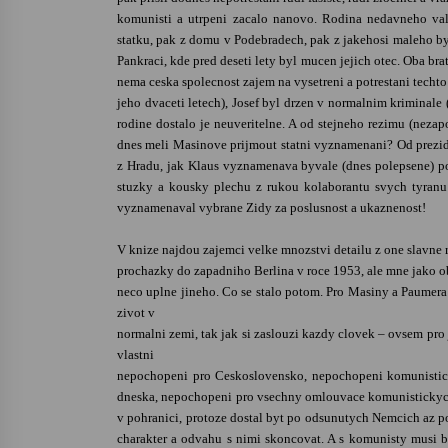
komunisti a utrpeni zacalo nanovo. Rodina nedavneho va
statku, pak z domu v Podebradech, pak z jakehosi maleho by
Pankraci, kde pred deseti lety byl mucen jejich otec. Oba bra
nema ceska spolecnost zajem na vysetreni a potrestani techt
jeho dvaceti letech), Josef byl drzen v normalnim kriminale 
rodine dostalo je neuveritelne. A od stejneho rezimu (nez
dnes meli Masinove prijmout statni vyznamenani? Od prezid
z Hradu, jak Klaus vyznamenava byvale (dnes polepsene) poli
stuzky a kousky plechu z rukou kolaborantu svych tyranu 
vyznamenaval vybrane Zidy za poslusnost a ukaznenost!
V knize najdou zajemci velke mnozstvi detailu z one slavne 
prochazky do zapadniho Berlina v roce 1953, ale mne jako o
neco uplne jineho. Co se stalo potom. Pro Masiny a Paumera 
zivot v
normalni zemi, tak jak si zaslouzi kazdy clovek – ovsem pro 
vlastni
nepochopeni pro Ceskoslovensko, nepochopeni komunistic
dneska, nepochopeni pro vsechny omlouvace komunistickych
v pohranici, protoze dostal byt po odsunutych Nemcich az p
charakter a odvahu s nimi skoncovat. A s komunisty musi 