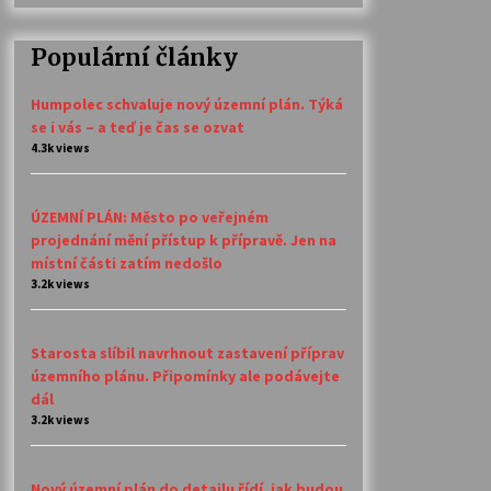
Populární články
Humpolec schvaluje nový územní plán. Týká
se i vás – a teď je čas se ozvat
4.3k views
ÚZEMNÍ PLÁN: Město po veřejném
projednání mění přístup k přípravě. Jen na
místní části zatím nedošlo
3.2k views
Starosta slíbil navrhnout zastavení příprav
územního plánu. Připomínky ale podávejte
dál
3.2k views
Nový územní plán do detailu řídí, jak budou