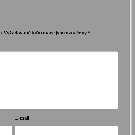
a.
Vyžadované informace jsou označeny
*
E-mail