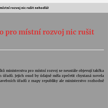
ístní rozvoj nic rušit nehodlá!
Vernisáž výstavy Josefíny Duškové:
Stávám se kapkou
 pro místní rozvoj nic rušit
30. 7. 2026
Letní koncerty ve Stromovce:
Kolchoz a Jenakaši
28. 7. 2026
s
Vysočinka
ů ministerstva pro místní rozvoj se neustále objevují takřka
17. 7. 2026
 úřadů. Jejich osud by údajně měla zpečetit chystaná novela
avebních úřadů z mapy republiky ale ministerstvo rozhodně
V
Varhanní recitál Michala Novenka v
Klášteře Želiv
3. 7. 2026