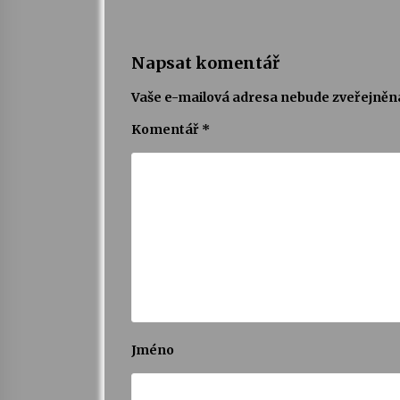
Napsat komentář
Vaše e-mailová adresa nebude zveřejněn
Komentář
*
Jméno