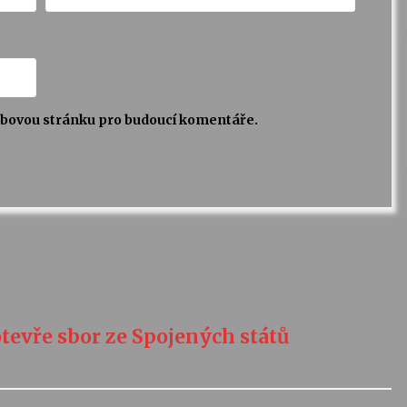
webovou stránku pro budoucí komentáře.
tevře sbor ze Spojených států