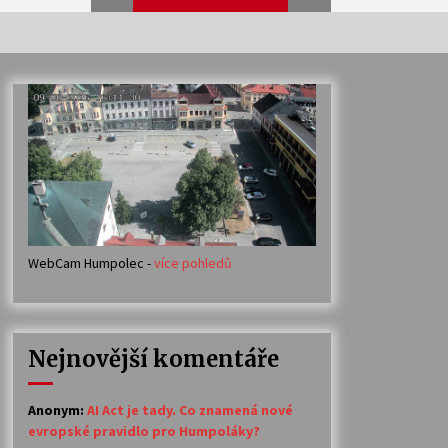
Veselí muzikanti
30. 7. 2026
Votavžatský ploty
23. 7. 2026
WebCam Humpolec -
více pohledů
Ozvěny prázdnin
14. 7. 2026
Nejnovější komentáře
Petr Adamec – Malovaný svět
30. 6. 2026
Anonym
:
AI Act je tady. Co znamená nové
evropské pravidlo pro Humpoláky?