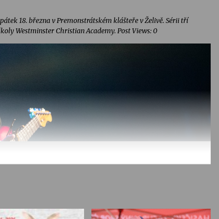
pátek 18. března v Premonstrátském klášteře v Želivě. Sérii tří
školy Westminster Christian Academy. Post Views: 0