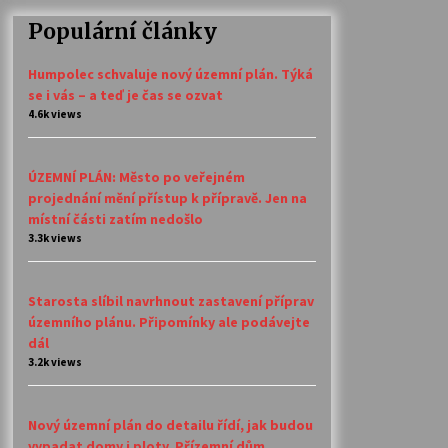
Populární články
Humpolec schvaluje nový územní plán. Týká
se i vás – a teď je čas se ozvat
4.6k views
ÚZEMNÍ PLÁN: Město po veřejném
projednání mění přístup k přípravě. Jen na
místní části zatím nedošlo
3.3k views
Starosta slíbil navrhnout zastavení příprav
územního plánu. Připomínky ale podávejte
dál
3.2k views
Nový územní plán do detailu řídí, jak budou
vypadat domy i ploty. Přízemní dům