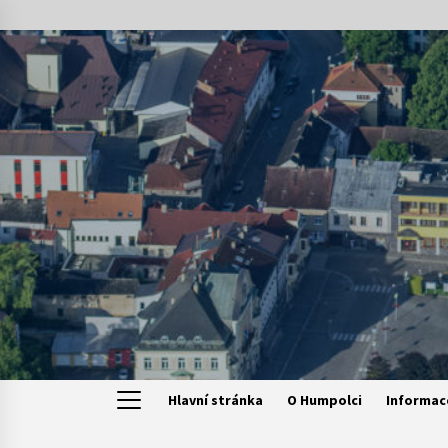
Skip
to
content
Hlavní stránka
O Humpolci
Informac