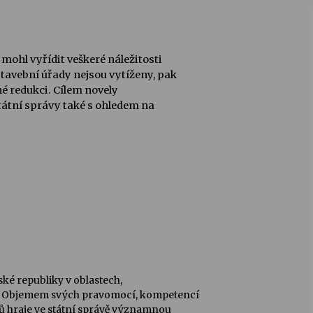
 mohl vyřídit veškeré náležitosti
stavební úřady nejsou vytíženy, pak
né redukci. Cílem novely
tátní správy také s ohledem na
ké republiky v oblastech,
. Objemem svých pravomocí, kompetencí
ů hraje ve státní správě významnou