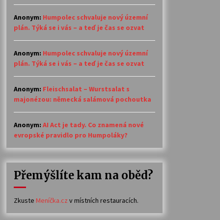
Anonym
:
Humpolec schvaluje nový územní
plán. Týká se i vás – a teď je čas se ozvat
Anonym
:
Humpolec schvaluje nový územní
plán. Týká se i vás – a teď je čas se ozvat
Anonym
:
Fleischsalat – Wurstsalat s
majonézou: německá salámová pochoutka
Anonym
:
AI Act je tady. Co znamená nové
evropské pravidlo pro Humpoláky?
Přemýšlíte kam na oběd?
Zkuste
Meníčka.cz
v místních restauracích.