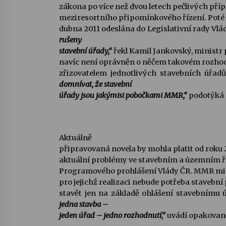
zákona po více než dvou letech pečlivých příp
meziresortního připomínkového řízení. Poté 
dubna 2011 odeslána do Legislativní rady Vlá
rušeny
stavební úřady,“
řekl Kamil Jankovský, ministr 
navíc není oprávněn o něčem takovém rozhodn
zřizovatelem jednotlivých stavebních úřad
domnívat, že stavební
úřady jsou jakýmisi pobočkami MMR,“
podotýká 
Aktuálně
připravovaná novela by mohla platit od roku 2
aktuální problémy ve stavebním a územním ří
Programového prohlášení Vlády ČR. MMR mimo
pro jejichž realizaci nebude potřeba stavební
stavět jen na základě ohlášení stavebnímu 
jedna stavba –
jeden úřad – jedno rozhodnutí,“
uvádí opakovan