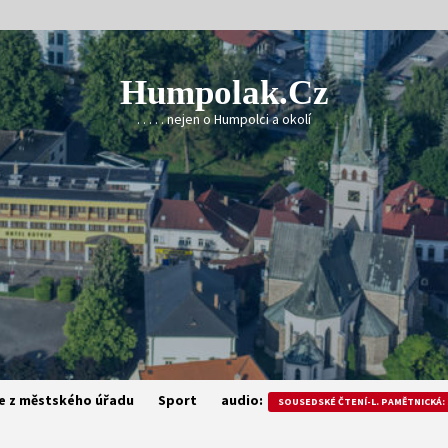
Humpolak.cz
. . . . . nejen o Humpolci a okolí
e z městského úřadu
Sport
audio:
SOUSEDSKÉ ČTENÍ-L. PAMĚTNICKÁ: 