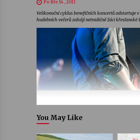
Po Bře 14 , 2011
Velikonoční cyklus benefičních koncertů odstartuje v 
hudebních večerů zahájí netradičně žáci křesťanské 
You May Like