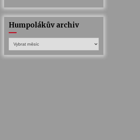
Humpolákův archiv
Humpolákův
archiv