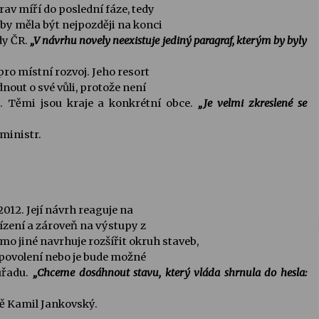
rav míří do poslední fáze, tedy
by měla být nejpozději na konci
dy ČR.
„V návrhu novely neexistuje jediný paragraf, kterým by byly
pro místní rozvoj. Jeho resort
out o své vůli, protože není
ů. Těmi jsou kraje a konkrétní obce.
„Je velmi zkreslené se
ministr.
012. Její návrh reaguje na
zení a zároveň na výstupy z
 jiné navrhuje rozšířit okruh staveb,
 povolení nebo je bude možné
úřadu.
„Chceme dosáhnout stavu, který vláda shrnula do hesla:
ě Kamil Jankovský.