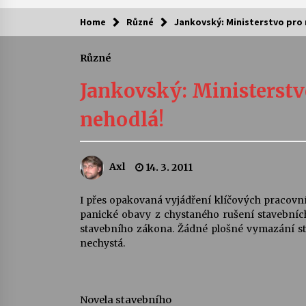
Home
Různé
Jankovský: Ministerstvo pro m
Kam za kulturou?
Různé
Letní koncerty ve Stromovce: Ars
Camerata a Sukuba Ensemble
Jankovský: Ministerstvo
4. 8. 2026
nehodlá!
Pozvánka na integrační festival
Quijotova šedesátka: 28. 7.–1. 8.
2026
Axl
14. 3. 2011
28. 7. 2026
Letní koncerty ve Stromovce: Rufu
I přes opakovaná vyjádření klíčových pracovník
Miller
panické obavy z chystaného rušení stavebních
22. 7. 2026
stavebního zákona. Žádné plošné vymazání st
nechystá.
Za kulturou kousek za Humpolec. 
Želivě ožije odkaz Josefa Čapka
13. 7. 2026
Novela stavebního