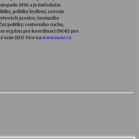
 listopadu 1996 a je ústředním
tiky, politiky bydlení, rozvoje
bytových prostor, územního
ční politiky, cestovního ruchu,
ho orgánu pro koordinaci (NOK) pro
 unie (EU). Více na
www.mmr.cz
.