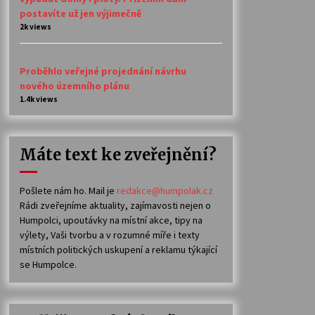
postavíte už jen výjimečně
2k views
Proběhlo veřejné projednání návrhu
nového územního plánu
1.4k views
Máte text ke zveřejnění?
Pošlete nám ho. Mail je
redakce@humpolak.cz
Rádi zveřejníme aktuality, zajímavosti nejen o
Humpolci, upoutávky na místní akce, tipy na
výlety, Vaši tvorbu a v rozumné míře i texty
místních politických uskupení a reklamu týkající
se Humpolce.