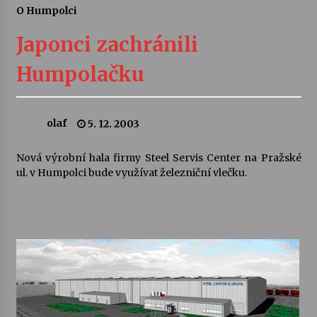
O Humpolci
Letní koncerty ve Stromovce: Ars Camerata a
Sukuba Ensemble
Japonci zachránili
4. 8. 2026
Humpolačku
Vernisáž výstavy Josefíny Duškové: Stávám se
kapkou
30. 7. 2026
olaf
5. 12. 2003
Veselí muzikanti
Nová výrobní hala firmy Steel Servis Center na Pražské
30. 7. 2026
ul. v Humpolci bude využívat železniční vlečku.
Pozvánka na integrační festival Quijotova
šedesátka: 28. 7.–1. 8. 2026
28. 7. 2026
Letní koncerty ve Stromovce: Kolchoz a
Jenakaši
28. 7. 2026