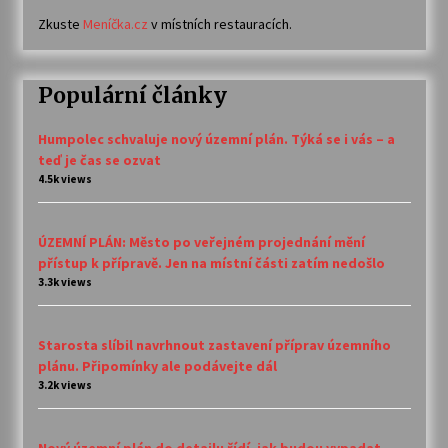
Zkuste
Meníčka.cz
v místních restauracích.
Populární články
Humpolec schvaluje nový územní plán. Týká se i vás – a
teď je čas se ozvat
4.5k views
ÚZEMNÍ PLÁN: Město po veřejném projednání mění
přístup k přípravě. Jen na místní části zatím nedošlo
3.3k views
Starosta slíbil navrhnout zastavení příprav územního
plánu. Připomínky ale podávejte dál
3.2k views
Nový územní plán do detailu řídí, jak budou vypadat