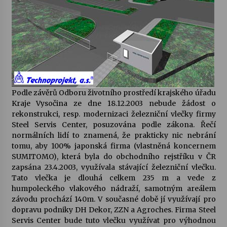
Votavžatský ploty
23. 7. 2026
Letní koncerty ve Stromovce: Rufus Miller
22. 7. 2026
Podle závěrů Odboru životního prostředí krajského úřadu
Kraje Vysočina ze dne 18.12.2003 nebude žádost o
rekonstrukci, resp. modernizaci železniční vlečky firmy
Vysočinka
Steel Servis Center, posuzována podle zákona. Řečí
17. 7. 2026
normálních lidí to znamená, že prakticky nic nebrání
tomu, aby 100% japonská firma (vlastněná koncernem
SUMITOMO), která byla do obchodního rejstříku v ČR
Ozvěny prázdnin
zapsána 23.4.2003, využívala stávající železniční vlečku.
14. 7. 2026
Tato vlečka je dlouhá celkem 235 m a vede z
humpoleckého vlakového nádraží, samotným areálem
závodu prochází 140m. V současné době jí využívají pro
Za kulturou kousek za Humpolec. V Želivě ožije
dopravu podniky DH Dekor, ZZN a Agroches. Firma Steel
odkaz Josefa Čapka
Servis Center bude tuto vlečku využívat pro výhodnou
13. 7. 2026