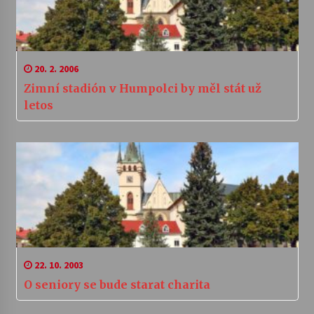
20. 2. 2006
Zimní stadión v Humpolci by měl stát už
letos
22. 10. 2003
O seniory se bude starat charita