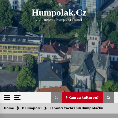
Skip
to
Humpolak.cz
content
. . . . . nejen o Humpolci a okolí
Kam za kulturou?
Home
O Humpolci
Japonci zachránili Humpolačku
Kam za kulturou?