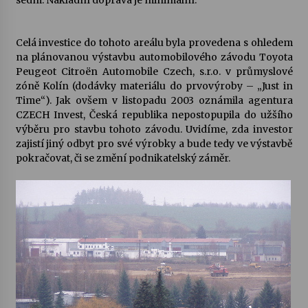
sedm. Nákladní doprava je minimální.
Celá investice do tohoto areálu byla provedena s ohledem
na plánovanou výstavbu automobilového závodu Toyota
Peugeot Citroën Automobile Czech, s.r.o. v průmyslové
zóně Kolín (dodávky materiálu do prvovýroby – „Just in
Time“). Jak ovšem v listopadu 2003 oznámila agentura
CZECH Invest, Česká republika nepostopupila do užšího
výběru pro stavbu tohoto závodu. Uvidíme, zda investor
zajistí jiný odbyt pro své výrobky a bude tedy ve výstavbě
pokračovat, či se změní podnikatelský záměr.