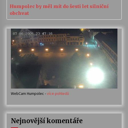
Humpolec by měl mít do šesti let silniční
obchvat
WebCam Humpolec -
více pohledů
Nejnovější komentáře