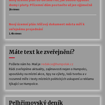
domy i ploty. Přízemní dům postavíte už jen výjimečně
2k views
Nový územní plán: klíčový dokument města míří k
veřejnému projednání
1.4k views
Máte text ke zveřejnění?
Pošlete nám ho. Mail je
redakce@humpolak.cz
Rádi zveřejníme aktuality, zajímavosti nejen o Humpolci,
upoutávky na místní akce, tipy na výlety, Vaši tvorbu a v
rozumné míře i texty místních politických uskupení a reklamu
týkající se Humpolce.
Pelhřimovský deník