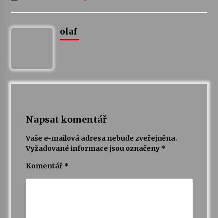
olaf
Napsat komentář
Vaše e-mailová adresa nebude zveřejněna.
Vyžadované informace jsou označeny
*
Komentář
*