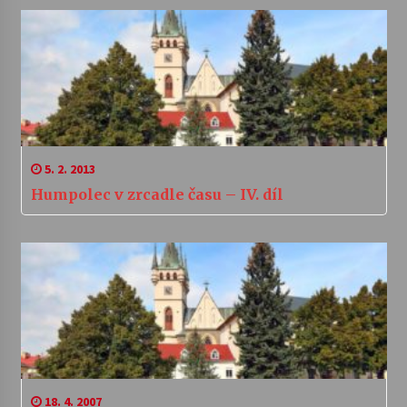
5. 2. 2013
Humpolec v zrcadle času – IV. díl
18. 4. 2007