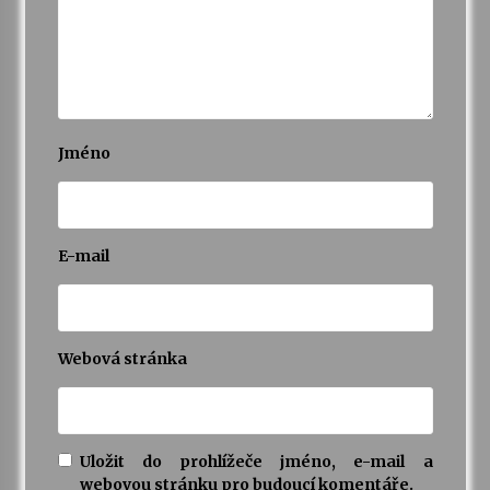
Jméno
E-mail
Webová stránka
Uložit do prohlížeče jméno, e-mail a
webovou stránku pro budoucí komentáře.