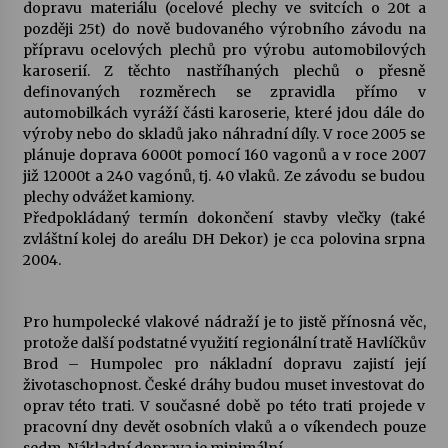
dopravu materiálu (ocelové plechy ve svitcích o 20t a
později 25t) do nově budovaného výrobního závodu na
přípravu ocelových plechů pro výrobu automobilových
Varhanní recitál Michala Novenka v Klášteře
Želiv
karoserií. Z těchto nastříhaných plechů o přesně
3. 7. 2026
definovaných rozměrech se zpravidla přímo v
automobilkách vyráží části karoserie, které jdou dále do
výroby nebo do skladů jako náhradní díly. V roce 2005 se
Petr Adamec – Malovaný svět
plánuje doprava 6000t pomocí 160 vagonů a v roce 2007
30. 6. 2026
již 12000t a 240 vagónů, tj. 40 vlaků. Ze závodu se budou
plechy odvážet kamiony.
Předpokládaný termín dokončení stavby vlečky (také
zvláštní kolej do areálu DH Dekor) je cca polovina srpna
2004.
Pro humpolecké vlakové nádraží je to jistě přínosná věc,
protože další podstatné využití regionální tratě Havlíčkův
Brod – Humpolec pro nákladní dopravu zajistí její
životaschopnost. České dráhy budou muset investovat do
oprav této trati. V současné době po této trati projede v
pracovní dny devět osobních vlaků a o víkendech pouze