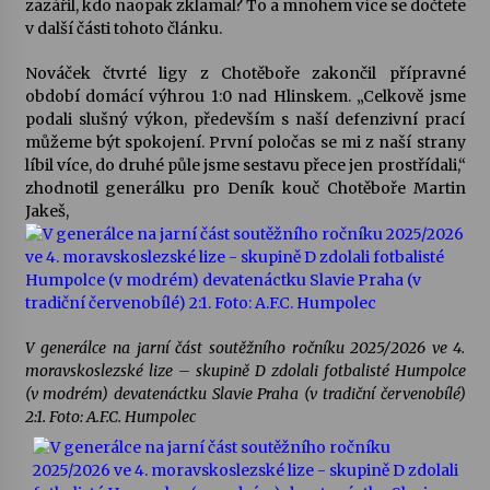
zazářil, kdo naopak zklamal? To a mnohem více se dočtete
v další části tohoto článku.
Votavžatský ploty
23. 7. 2026
Nováček čtvrté ligy z Chotěboře zakončil přípravné
období domácí výhrou 1:0 nad Hlinskem. „Celkově jsme
podali slušný výkon, především s naší defenzivní prací
můžeme být spokojení. První poločas se mi z naší strany
Letní koncerty ve Stromovce: Rufus Miller
líbil více, do druhé půle jsme sestavu přece jen prostřídali,“
22. 7. 2026
zhodnotil generálku pro Deník kouč Chotěboře Martin
Jakeš,
Vysočinka
17. 7. 2026
Ozvěny prázdnin
V generálce na jarní část soutěžního ročníku 2025/2026 ve 4.
14. 7. 2026
moravskoslezské lize – skupině D zdolali fotbalisté Humpolce
(v modrém) devatenáctku Slavie Praha (v tradiční červenobílé)
2:1. Foto: A.F.C. Humpolec
Za kulturou kousek za Humpolec. V Želivě ožije
odkaz Josefa Čapka
13. 7. 2026