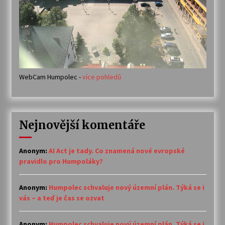
WebCam Humpolec -
více pohledů
Nejnovější komentáře
Anonym
:
AI Act je tady. Co znamená nové evropské
pravidlo pro Humpoláky?
Anonym
:
Humpolec schvaluje nový územní plán. Týká se i
vás – a teď je čas se ozvat
Anonym
:
Humpolec schvaluje nový územní plán. Týká se i