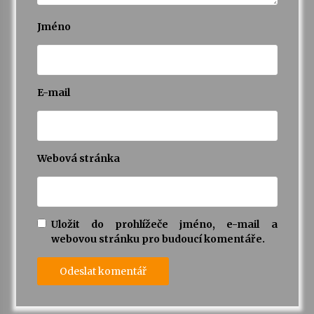
Jméno
E-mail
Webová stránka
Uložit do prohlížeče jméno, e-mail a
webovou stránku pro budoucí komentáře.