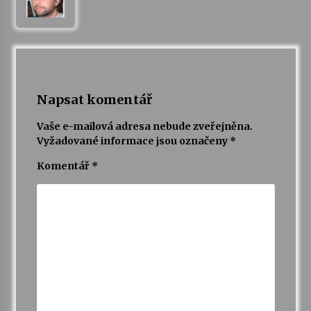
Napsat komentář
Vaše e-mailová adresa nebude zveřejněna.
Vyžadované informace jsou označeny
*
Komentář
*