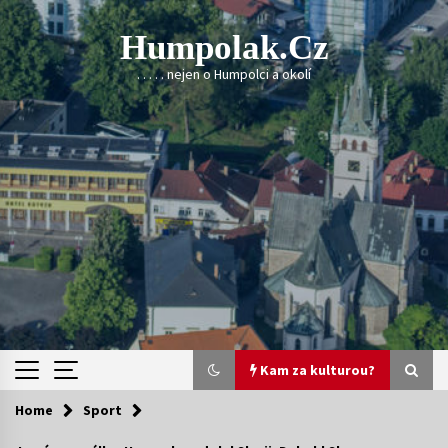
Skip
to
Humpolak.cz
content
. . . . . nejen o Humpolci a okolí
Kam za kulturou?
Home
Sport
Kam za kulturou?