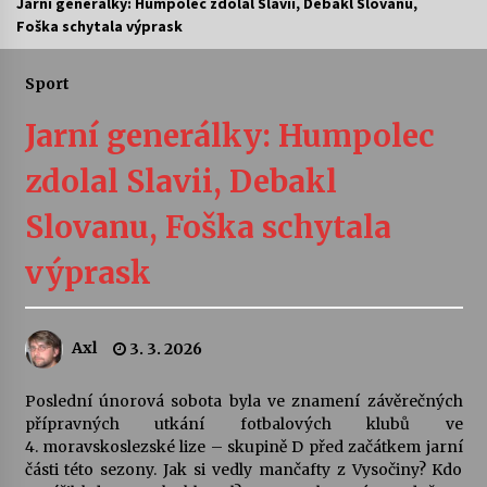
Jarní generálky: Humpolec zdolal Slavii, Debakl Slovanu,
Foška schytala výprask
Letní koncerty ve Stromovce: Ars Camerata a
Sukuba Ensemble
4. 8. 2026
Sport
Jarní generálky: Humpolec
Vernisáž výstavy Josefíny Duškové: Stávám se
kapkou
zdolal Slavii, Debakl
30. 7. 2026
Slovanu, Foška schytala
Veselí muzikanti
30. 7. 2026
výprask
Pozvánka na integrační festival Quijotova
Axl
3. 3. 2026
šedesátka: 28. 7.–1. 8. 2026
28. 7. 2026
Poslední únorová sobota byla ve znamení závěrečných
přípravných utkání fotbalových klubů ve
Letní koncerty ve Stromovce: Kolchoz a
4. moravskoslezské lize – skupině D před začátkem jarní
Jenakaši
části této sezony. Jak si vedly mančafty z Vysočiny? Kdo
28. 7. 2026