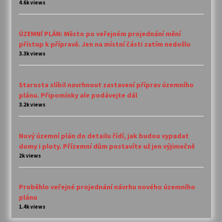
4.6k views
ÚZEMNÍ PLÁN: Město po veřejném projednání mění
přístup k přípravě. Jen na místní části zatím nedošlo
3.3k views
Starosta slíbil navrhnout zastavení příprav územního
plánu. Připomínky ale podávejte dál
3.2k views
Nový územní plán do detailu řídí, jak budou vypadat
domy i ploty. Přízemní dům postavíte už jen výjimečně
2k views
Proběhlo veřejné projednání návrhu nového územního
plánu
1.4k views