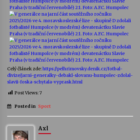
Varhanní recitál Michala Novenka v Klášteře
Želiv
3. 7. 2026
Petr Adamec – Malovaný svět
30. 6. 2026
Celý článek zde:
https://pelhrimovsky.denik.cz/fotbal-
divize/jarni-generalky-debakl-slovanu-humpolec-zdolal-
slavii-foska-schytala-vyprask.html
Post Views:
7
Posted in
Sport
Axl