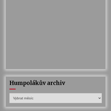
Humpolákův archiv
Humpolákův
archiv