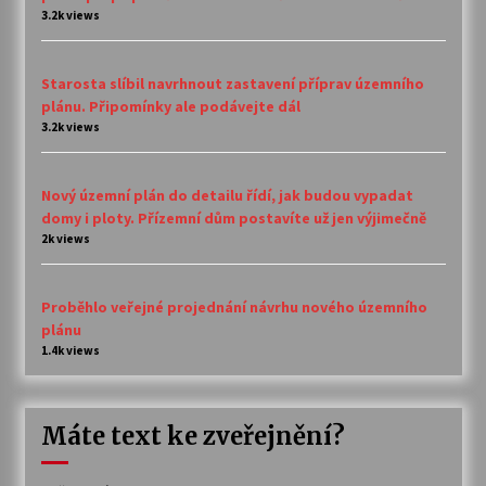
3.2k views
Starosta slíbil navrhnout zastavení příprav územního
plánu. Připomínky ale podávejte dál
3.2k views
Nový územní plán do detailu řídí, jak budou vypadat
domy i ploty. Přízemní dům postavíte už jen výjimečně
2k views
Proběhlo veřejné projednání návrhu nového územního
plánu
1.4k views
Máte text ke zveřejnění?