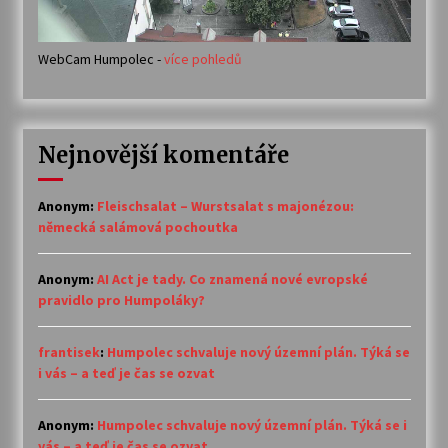
WebCam Humpolec -
více pohledů
Nejnovější komentáře
Anonym
:
Fleischsalat – Wurstsalat s majonézou:
německá salámová pochoutka
Anonym
:
AI Act je tady. Co znamená nové evropské
pravidlo pro Humpoláky?
frantisek
:
Humpolec schvaluje nový územní plán. Týká se
i vás – a teď je čas se ozvat
Anonym
:
Humpolec schvaluje nový územní plán. Týká se i
vás – a teď je čas se ozvat