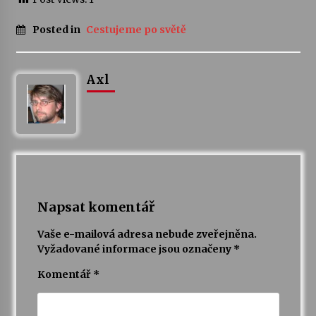
Posted in
Cestujeme po světě
Axl
Napsat komentář
Vaše e-mailová adresa nebude zveřejněna.
Vyžadované informace jsou označeny
*
Komentář
*