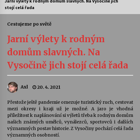
Jarní výlety k rodným domům slavných. Na Vysočině jich
stojí celá řada
Letní koncerty ve Stromovce: Ars Camerata a
Sukuba Ensemble
4. 8. 2026
Cestujeme po světě
Jarní výlety k rodným
Vernisáž výstavy Josefíny Duškové: Stávám se
kapkou
domům slavných. Na
30. 7. 2026
Vysočině jich stojí celá řada
Veselí muzikanti
30. 7. 2026
Axl
20. 4. 2021
Pozvánka na integrační festival Quijotova
šedesátka: 28. 7.–1. 8. 2026
Přestože ještě pandemie omezuje turistický ruch, cestovat
28. 7. 2026
mezi okresy i kraji už je možné. A jaro je vhodná
příležitost k naplánování si výletů třeba k rodným domům
našich známých umělců, vynálezců, sportovců i dalších
Letní koncerty ve Stromovce: Kolchoz a
významných postav historie. Z Vysočiny pochází celá řada
Jenakaši
významných osobností.
28. 7. 2026