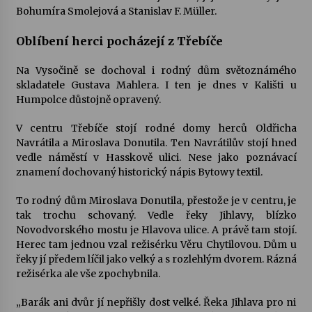
Bohumíra Smolejová a Stanislav F. Müller.
Varhanní recitál Michala Novenka v Klášteře
Oblíbení herci pocházejí z Třebíče
Želiv
3. 7. 2026
Na Vysočině se dochoval i rodný dům světoznámého
skladatele Gustava Mahlera. I ten je dnes v Kališti u
Petr Adamec – Malovaný svět
Humpolce důstojně opravený.
30. 6. 2026
V centru Třebíče stojí rodné domy herců Oldřicha
Navrátila a Miroslava Donutila. Ten Navrátilův stojí hned
vedle náměstí v Hasskově ulici. Nese jako poznávací
znamení dochovaný historický nápis Bytowy textil.
To rodný dům Miroslava Donutila, přestože je v centru, je
tak trochu schovaný. Vedle řeky Jihlavy, blízko
Novodvorského mostu je Hlavova ulice. A právě tam stojí.
Herec tam jednou vzal režisérku Věru Chytilovou. Dům u
řeky jí předem líčil jako velký a s rozlehlým dvorem. Rázná
režisérka ale vše zpochybnila.
„Barák ani dvůr jí nepřišly dost velké. Řeka Jihlava pro ni