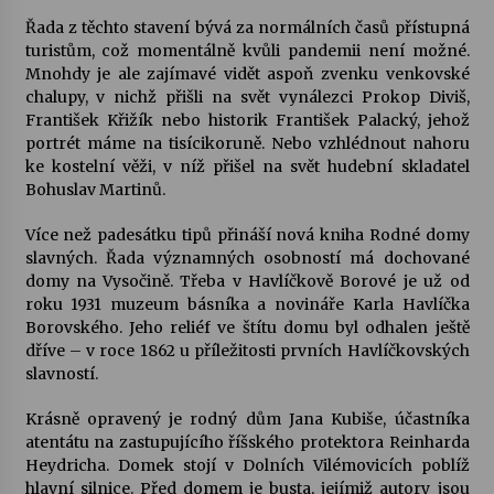
Řada z těchto stavení bývá za normálních časů přístupná
Votavžatský ploty
turistům, což momentálně kvůli pandemii není možné.
23. 7. 2026
Mnohdy je ale zajímavé vidět aspoň zvenku venkovské
chalupy, v nichž přišli na svět vynálezci Prokop Diviš,
František Křižík nebo historik František Palacký, jehož
portrét máme na tisícikoruně. Nebo vzhlédnout nahoru
Letní koncerty ve Stromovce: Rufus Miller
ke kostelní věži, v níž přišel na svět hudební skladatel
22. 7. 2026
Bohuslav Martinů.
Více než padesátku tipů přináší nová kniha Rodné domy
Vysočinka
slavných. Řada významných osobností má dochované
17. 7. 2026
domy na Vysočině. Třeba v Havlíčkově Borové je už od
roku 1931 muzeum básníka a novináře Karla Havlíčka
Borovského. Jeho reliéf ve štítu domu byl odhalen ještě
Ozvěny prázdnin
dříve – v roce 1862 u příležitosti prvních Havlíčkovských
14. 7. 2026
slavností.
Krásně opravený je rodný dům Jana Kubiše, účastníka
atentátu na zastupujícího říšského protektora Reinharda
Za kulturou kousek za Humpolec. V Želivě ožije
Heydricha. Domek stojí v Dolních Vilémovicích poblíž
odkaz Josefa Čapka
hlavní silnice. Před domem je busta, jejímiž autory jsou
13. 7. 2026