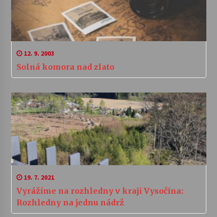
12. 9. 2003
Solná komora nad zlato
19. 7. 2021
Vyrážíme na rozhledny v kraji Vysočina:
Rozhledny na jednu nádrž