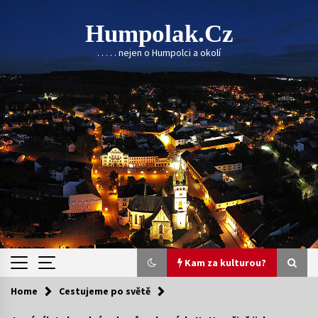
Skip
to
Humpolak.cz
content
. . . . . nejen o Humpolci a okolí
Kam za kulturou?
Home
Cestujeme po světě
Kam za kulturou?