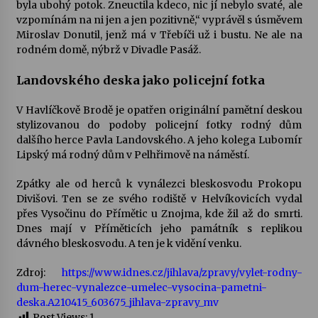
byla ubohý potok. Zneuctila kdeco, nic jí nebylo svaté, ale
vzpomínám na ni jen a jen pozitivně,“ vyprávěl s úsměvem
Miroslav Donutil, jenž má v Třebíči už i bustu. Ne ale na
rodném domě, nýbrž v Divadle Pasáž.
Landovského deska jako policejní fotka
V Havlíčkově Brodě je opatřen originální pamětní deskou
stylizovanou do podoby policejní fotky rodný dům
dalšího herce Pavla Landovského. A jeho kolega Lubomír
Lipský má rodný dům v Pelhřimově na náměstí.
Zpátky ale od herců k vynálezci bleskosvodu Prokopu
Divišovi. Ten se ze svého rodiště v Helvíkovicích vydal
přes Vysočinu do Přímětic u Znojma, kde žil až do smrti.
Dnes mají v Příměticích jeho památník s replikou
dávného bleskosvodu. A ten je k vidění venku.
Zdroj:
https://www.idnes.cz/jihlava/zpravy/vylet-rodny-
dum-herec-vynalezce-umelec-vysocina-pametni-
deska.A210415_603675_jihlava-zpravy_mv
Post Views:
1