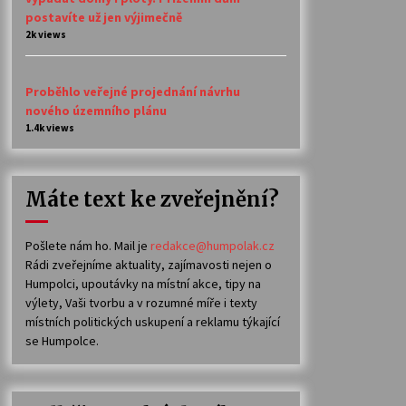
postavíte už jen výjimečně
2k views
Proběhlo veřejné projednání návrhu
nového územního plánu
1.4k views
Máte text ke zveřejnění?
Pošlete nám ho. Mail je
redakce@humpolak.cz
Rádi zveřejníme aktuality, zajímavosti nejen o
Humpolci, upoutávky na místní akce, tipy na
výlety, Vaši tvorbu a v rozumné míře i texty
místních politických uskupení a reklamu týkající
se Humpolce.