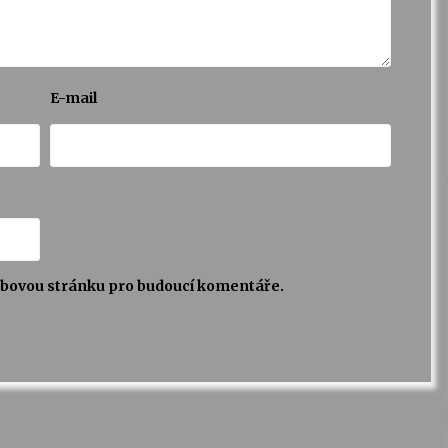
E-mail
webovou stránku pro budoucí komentáře.