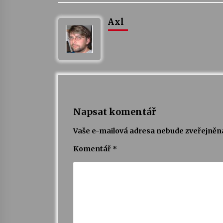
Axl
Napsat komentář
Vaše e-mailová adresa nebude zveřejněn
Komentář
*