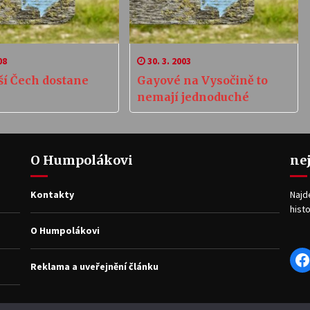
08
30. 3. 2003
ší Čech dostane
Gayové na Vysočině to
nemají jednoduché
O Humpolákovi
ne
Kontakty
Najd
histo
O Humpolákovi
F
Reklama a uveřejnění článku