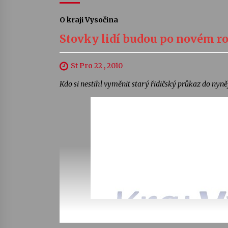
O kraji Vysočina
Stovky lidí budou po novém ro
St Pro 22 , 2010
Kdo si nestihl vyměnit starý řidičský průkaz do nyně