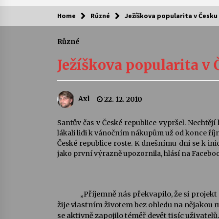
Home
Různé
Ježíškova popularita v Česku 
Kam za kulturou?
Různé
Letní koncerty ve Stromovce: Ars
Camerata a Sukuba Ensemble
Ježíškova popularita v 
4. 8. 2026
Pozvánka na integrační festival
Axl
22. 12. 2010
Quijotova šedesátka: 28. 7.–1. 8.
2026
28. 7. 2026
Santův čas v České republice vypršel. Nechtějí
lákali lidi k vánočním nákupům už od konce říj
Letní koncerty ve Stromovce: Rufu
České republice roste. K dnešnímu dni se k inic
Miller
jako první výrazně upozornila, hlásí na Faceboo
22. 7. 2026
Za kulturou kousek za Humpolec. 
„Příjemně nás překvapilo, že si projekt
Želivě ožije odkaz Josefa Čapka
žije vlastním životem bez ohledu na nějakou
13. 7. 2026
se aktivně zapojilo téměř devět tisíc uživatel