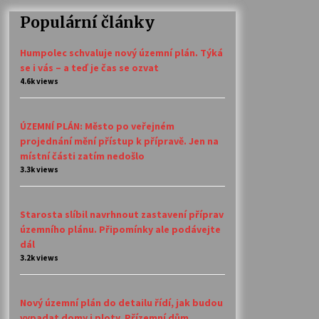
Populární články
Humpolec schvaluje nový územní plán. Týká
se i vás – a teď je čas se ozvat
4.6k views
ÚZEMNÍ PLÁN: Město po veřejném
projednání mění přístup k přípravě. Jen na
místní části zatím nedošlo
3.3k views
Starosta slíbil navrhnout zastavení příprav
územního plánu. Připomínky ale podávejte
dál
3.2k views
Nový územní plán do detailu řídí, jak budou
vypadat domy i ploty. Přízemní dům