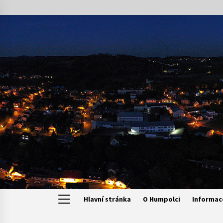
Skip
to
content
Hlavní stránka
O Humpolci
Informac