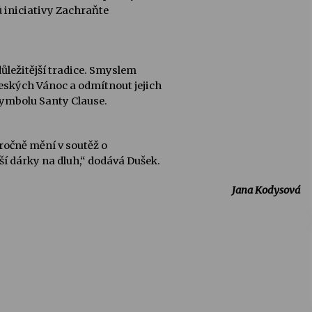
orů iniciativy Zachraňte
důležitější tradice. Smyslem
českých Vánoc a odmítnout jejich
symbolu Santy Clause.
ročně mění v soutěž o
žší dárky na dluh,“ dodává Dušek.
Jana Kodysová