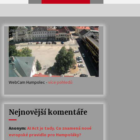
Veselí muzikanti
30. 7. 2026
Votavžatský ploty
23. 7. 2026
WebCam Humpolec -
více pohledů
Ozvěny prázdnin
14. 7. 2026
Nejnovější komentáře
Petr Adamec – Malovaný svět
30. 6. 2026
Anonym
:
AI Act je tady. Co znamená nové
evropské pravidlo pro Humpoláky?