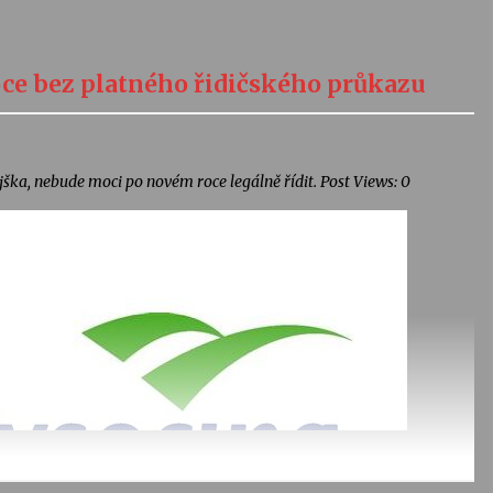
ce bez platného řidičského průkazu
jška, nebude moci po novém roce legálně řídit. Post Views: 0