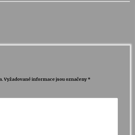
a.
Vyžadované informace jsou označeny
*