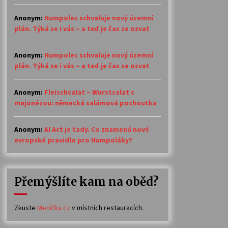
Anonym
:
Humpolec schvaluje nový územní
plán. Týká se i vás – a teď je čas se ozvat
Anonym
:
Humpolec schvaluje nový územní
plán. Týká se i vás – a teď je čas se ozvat
Anonym
:
Fleischsalat – Wurstsalat s
majonézou: německá salámová pochoutka
Anonym
:
AI Act je tady. Co znamená nové
evropské pravidlo pro Humpoláky?
Přemýšlíte kam na oběd?
Zkuste
Meníčka.cz
v místních restauracích.