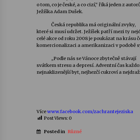
o tom, co je české, a co cizí,“ říká jeden z aut
Ježíška Adam Dušek.
Česká republika má originální zvyky,
které si musí udržet. Ježíšek patří mezi ty nej
celé akce od roku 2008 je poukázat na krásu 
komercionalizaci a amerikanizaci v podobě 
„Podle nás se Vánoce zbytečně stávají
svátkem stresu a depresí. Adventní čas každo
nejnaklizenější byt, nejhezčí cukroví a nejdra
Více
www.facebook.com/zachrantejeziska
Post Views:
0
Posted in
Různé