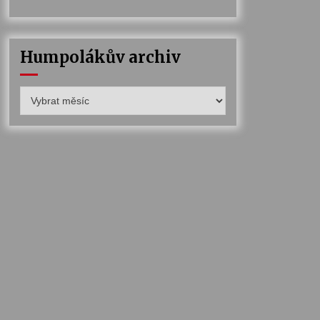
Humpolákův archiv
Humpolákův
archiv