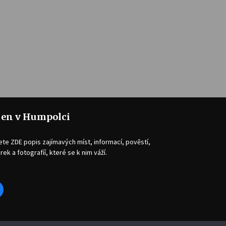
jen v Humpolci
ete ZDE popis zajímavých míst, informací, pověstí,
rek a fotografíí, které se k nim váží.
acebook