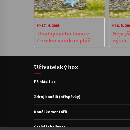
17. 4. 2003
6. 5. 20
U zatopeného lomu v
Nejvyš
Cerekvi vznikne pláž
výtah
Uživatelský box
Přihlásit se
Zdroj kanálů (příspěvky)
Kanál komentářů
Česká lokalizace