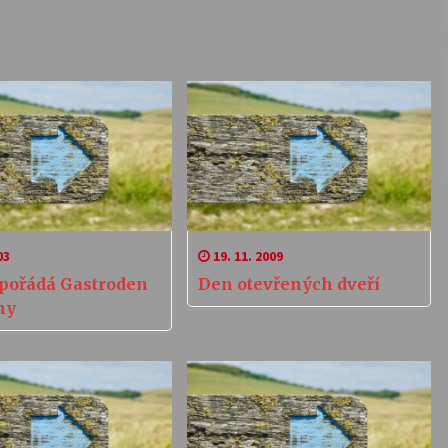
03
19. 11. 2009
spořádá Gastroden
Den otevřených dveří
ny