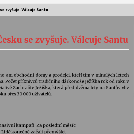
se zvyšuje. Válcuje Santu
Vernisáž výstavy Josefíny Duškové:
Stávám se kapkou
Česku se zvyšuje. Válcuje Santu
30. 7. 2026
Letní koncerty ve Stromovce:
Kolchoz a Jenakaši
28. 7. 2026
 ho ani obchodní domy a prodejci, kteří tím v minulých letech
na. Počet příznivců tradičního dárkonoše Ježíška rok od roku v
s
Vysočinka
iativě Zachraňte Ježíška, která před dvěma lety na Santův vliv
17. 7. 2026
ku přes 30 000 uživatelů.
V
Varhanní recitál Michala Novenka v
Klášteře Želiv
 masivní kampaň. Za poslední měsíc
3. 7. 2026
ů. Lidé konečně začali přemýšlet