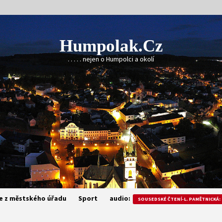
Humpolak.cz
. . . . . nejen o Humpolci a okolí
e z městského úřadu
Sport
audio:
SOUSEDSKÉ ČTENÍ-L. PAMĚTNICKÁ: 