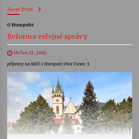
Next Post
O Humpolci
Reforma veřejné správy
Út Čvn 11 , 2002
přípravy na MěÚ v Humpolci Post Views: 3