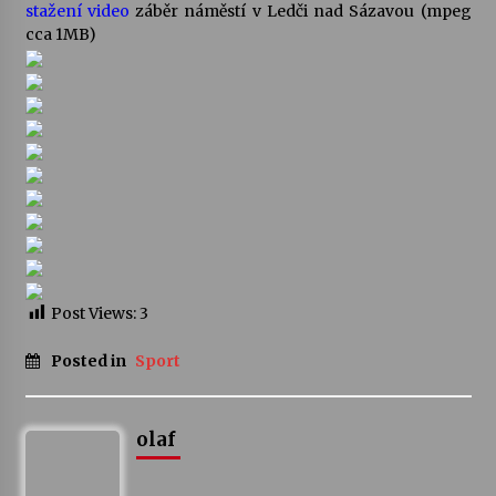
stažení video
záběr náměstí v Ledči nad Sázavou (mpeg
cca 1MB)
Post Views:
3
Posted in
Sport
olaf