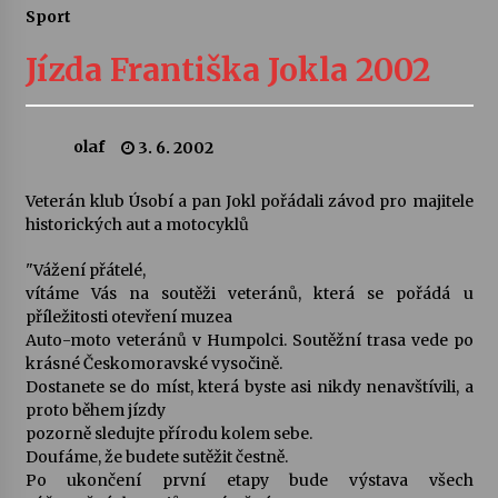
Sport
Letní koncerty ve Stromovce: Ars Camerata a
Sukuba Ensemble
Jízda Františka Jokla 2002
4. 8. 2026
Vernisáž výstavy Josefíny Duškové: Stávám se
olaf
3. 6. 2002
kapkou
30. 7. 2026
Veterán klub Úsobí a pan Jokl pořádali závod pro majitele
historických aut a motocyklů
Veselí muzikanti
30. 7. 2026
"Vážení přátelé,
vítáme Vás na soutěži veteránů, která se pořádá u
příležitosti otevření muzea
Auto-moto veteránů v Humpolci. Soutěžní trasa vede po
Pozvánka na integrační festival Quijotova
šedesátka: 28. 7.–1. 8. 2026
krásné Českomoravské vysočině.
28. 7. 2026
Dostanete se do míst, která byste asi nikdy nenavštívili, a
proto během jízdy
pozorně sledujte přírodu kolem sebe.
Letní koncerty ve Stromovce: Kolchoz a
Doufáme, že budete sutěžit čestně.
Jenakaši
Po ukončení první etapy bude výstava všech
28. 7. 2026