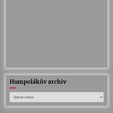
Humpolákův archiv
Humpolákův
archiv