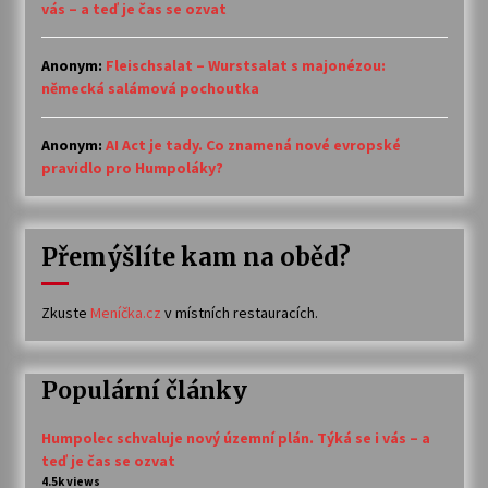
vás – a teď je čas se ozvat
Anonym
:
Fleischsalat – Wurstsalat s majonézou:
německá salámová pochoutka
Anonym
:
AI Act je tady. Co znamená nové evropské
pravidlo pro Humpoláky?
Přemýšlíte kam na oběd?
Zkuste
Meníčka.cz
v místních restauracích.
Populární články
Humpolec schvaluje nový územní plán. Týká se i vás – a
teď je čas se ozvat
4.5k views