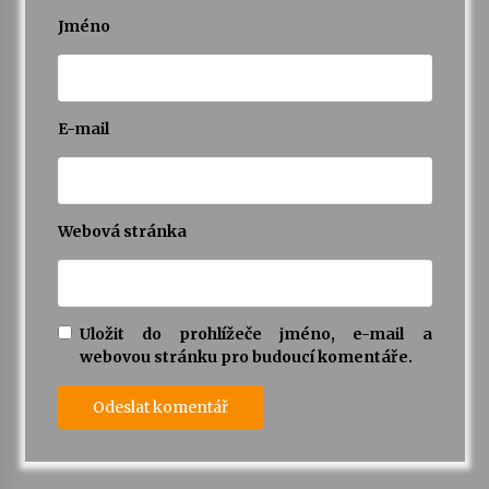
Jméno
E-mail
Webová stránka
Uložit do prohlížeče jméno, e-mail a
webovou stránku pro budoucí komentáře.