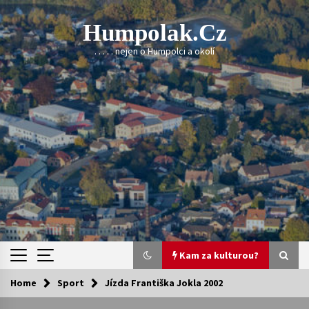
Skip
to
Humpolak.cz
content
. . . . . nejen o Humpolci a okolí
Kam za kulturou?
Home
Sport
Jízda Františka Jokla 2002
Kam za kulturou?