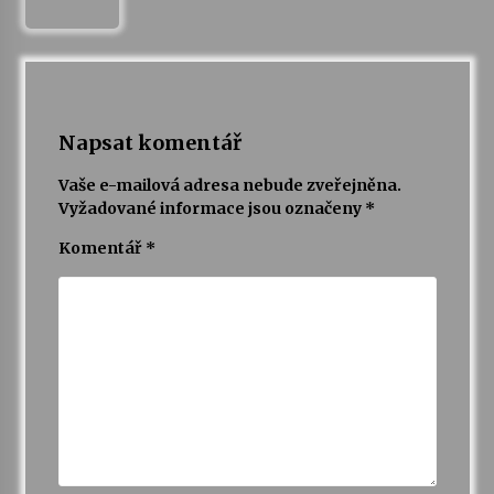
Napsat komentář
Vaše e-mailová adresa nebude zveřejněna.
Vyžadované informace jsou označeny
*
Komentář
*