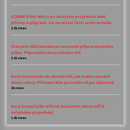
ÚZEMNÍ PLÁN: Město po veřejném projednání mění
přístup k přípravě. Jen na místní části zatím nedošlo
3.3k views
Starosta slíbil navrhnout zastavení příprav územního
plánu. Připomínky ale podávejte dál
3.2k views
Nový územní plán do detailu řídí, jak budou vypadat
domy i ploty. Přízemní dům postavíte už jen výjimečně
2k views
Nový územní plán: klíčový dokument města míří k
veřejnému projednání
1.4k views