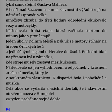
týkal samozřejmě Gustava Mahlera.
V Ledči nad Sázavou se konal slavnostní výřad strojů na
Varhanní recitál Michala Novenka v Klášteře
náměstí. Opravdu velké
Želiv
množství zhruba do třetí hodiny odpolední okukovalo
3. 7. 2026
vozy a motocykly.
Následovala druhá etapa, která začínala startem do
Petr Adamec – Malovaný svět
minuty jako v první etapě.
30. 6. 2026
Jeden úkol v Dolním Městě a pak už se motory šplhaly na
hřeben Orlických lesů
a jediněčnými alejemi u Herálce do Úsobí. Poslední úkol
na přesnost byl u zámečku,
kde stroje musely zastavit mezi kuželemi.
Následovalo už jen vyhodnocení a odpočinek v krásném
areálu zámečku, který je
v soukromém vlastnictví. K dispozici bylo i pohoštění a
muzika.
Celá akce se vydařila a všichni doufali, že i slavnostní
otevření muzea v Humpolci
za týden proběhne stejně dobře.
Ke