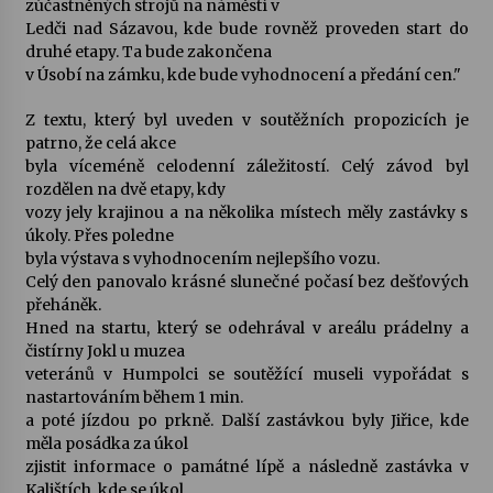
zúčastněných strojů na náměstí v
Ledči nad Sázavou, kde bude rovněž proveden start do
Votavžatský ploty
druhé etapy. Ta bude zakončena
23. 7. 2026
v Úsobí na zámku, kde bude vyhodnocení a předání cen."
Z textu, který byl uveden v soutěžních propozicích je
patrno, že celá akce
Letní koncerty ve Stromovce: Rufus Miller
byla víceméně celodenní záležitostí. Celý závod byl
22. 7. 2026
rozdělen na dvě etapy, kdy
vozy jely krajinou a na několika místech měly zastávky s
úkoly. Přes poledne
Vysočinka
byla výstava s vyhodnocením nejlepšího vozu.
17. 7. 2026
Celý den panovalo krásné slunečné počasí bez dešťových
přeháněk.
Hned na startu, který se odehrával v areálu prádelny a
Ozvěny prázdnin
čistírny Jokl u muzea
14. 7. 2026
veteránů v Humpolci se soutěžící museli vypořádat s
nastartováním během 1 min.
a poté jízdou po prkně. Další zastávkou byly Jiřice, kde
měla posádka za úkol
Za kulturou kousek za Humpolec. V Želivě ožije
odkaz Josefa Čapka
zjistit informace o památné lípě a následně zastávka v
13. 7. 2026
Kalištích, kde se úkol