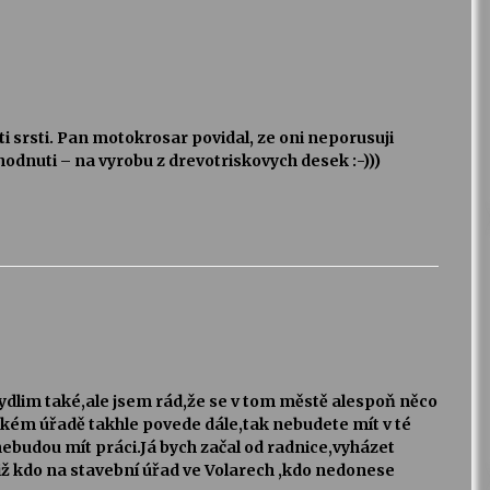
ti srsti. Pan motokrosar povidal, ze oni neporusuji
hodnuti – na vyrobu z drevotriskovych desek :-)))
bydlim také,ale jsem rád,že se v tom městě alespoň něco
tském úřadě takhle povede dále,tak nebudete mít v té
 nebudou mít práci.Já bych začal od radnice,vyházet
tiž kdo na stavební úřad ve Volarech ,kdo nedonese