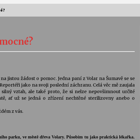
né?
Vernisáž výstavy Josefíny Duškové:
Stávám se kapkou
zmocné?
30. 7. 2026
Letní koncerty ve Stromovce:
Kolchoz a Jenakaši
28. 7. 2026
na jistou žádost o pomoc. Jedna paní z Volar na Šumavě se se
 Reportéři jako na svoji poslední záchranu. Celá věc mě zaujala
s
Vysočinka
lný vztah, ale také proto, že si nelze nepovšimnout určité
17. 7. 2026
, ať už se jedná o zřízení nechtěné sterilizovny anebo o
ždém z vás.
V
Varhanní recitál Michala Novenka v
Klášteře Želiv
3. 7. 2026
ho parku, ve městě dřeva Volary. Působím tu jako praktická lékařka.