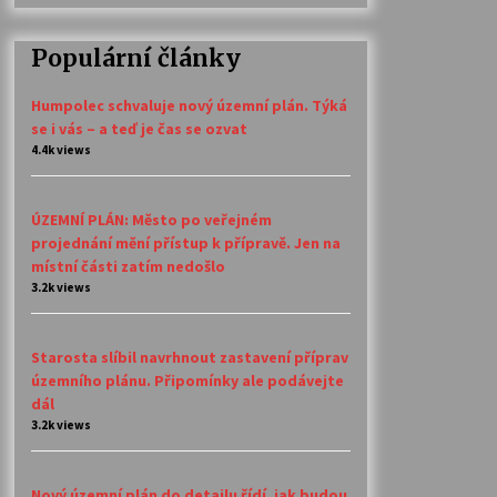
Populární články
Humpolec schvaluje nový územní plán. Týká
se i vás – a teď je čas se ozvat
4.4k views
ÚZEMNÍ PLÁN: Město po veřejném
projednání mění přístup k přípravě. Jen na
místní části zatím nedošlo
3.2k views
Starosta slíbil navrhnout zastavení příprav
územního plánu. Připomínky ale podávejte
dál
3.2k views
Nový územní plán do detailu řídí, jak budou