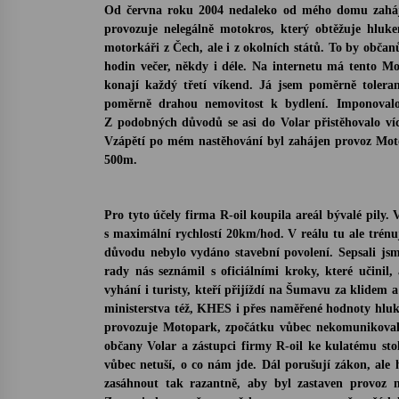
Od června roku 2004 nedaleko od mého domu zahájil
provozuje nelegálně motokros, který obtěžuje hluke
motorkáři z Čech, ale i z okolních států. To by obča
hodin večer, někdy
i déle. Na internetu má tento Mo
konají každý třetí víkend. Já jsem poměrně tolera
poměrně drahou nemovitost k bydlení. Im
p
onoval
Z podobných důvodů se asi do Volar přistěhovalo více
Vzápětí po mém nastěhování byl zahájen provoz Mo
500m.
Pro tyto účely firma R-oil koupila areál bývalé pily
s maximální rychlostí 20km/hod. V reálu tu ale trénuj
důvodu nebylo vydáno stavební povolení. Sepsali jsm
rady nás seznámil s oficiálními kroky, které učini
vyhání i turisty, kteří přijíždí na Šumavu za klidem
ministerstva též, KHES i přes naměřené hodnoty hluk
provozuje Motopark, zpočátku vůbec nekomunikovala. 
občany Volar a zástupci firmy R-oil ke kulatému stol
vůbec netuší, o co nám jde. Dál porušují zákon, ale 
zasáhnout tak razantně, aby byl zastaven provoz n