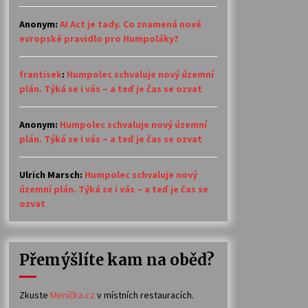
Anonym
:
AI Act je tady. Co znamená nové
evropské pravidlo pro Humpoláky?
frantisek
:
Humpolec schvaluje nový územní
plán. Týká se i vás – a teď je čas se ozvat
Anonym
:
Humpolec schvaluje nový územní
plán. Týká se i vás – a teď je čas se ozvat
Ulrich Marsch
:
Humpolec schvaluje nový
územní plán. Týká se i vás – a teď je čas se
ozvat
Přemýšlíte kam na oběd?
Zkuste
Meníčka.cz
v místních restauracích.