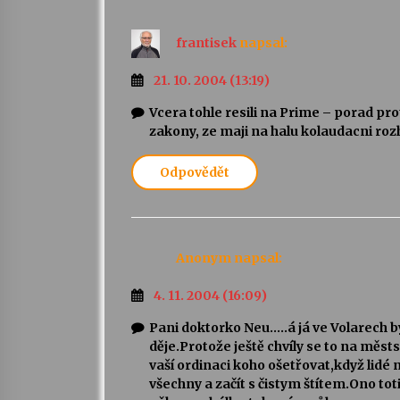
frantisek
napsal:
21. 10. 2004 (13:19)
Vcera tohle resili na Prime – porad pro
zakony, ze maji na halu kolaudacni roz
Odpovědět
Anonym
napsal:
4. 11. 2004 (16:09)
Pani doktorko Neu…..á já ve Volarech 
děje.Protože ještě chvíly se to na měs
vaší ordinaci koho ošetřovat,když lidé
všechny a začít s čistym štítem.Ono to