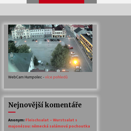
Veselí muzikanti
30. 7. 2026
Votavžatský ploty
23. 7. 2026
WebCam Humpolec -
více pohledů
Ozvěny prázdnin
14. 7. 2026
Nejnovější komentáře
Petr Adamec – Malovaný svět
30. 6. 2026
Anonym
:
Fleischsalat – Wurstsalat s
majonézou: německá salámová pochoutka