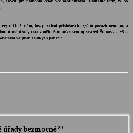
alo, abych jim pomohla celou věc medializovat. Doufáme totiž, že po
.
 který mi boří dům, bez povolení příslušných orgánů porazit nemohu, a
donutí mě úřady toto zbořit. S motokrosem uprostřed Šumavy si však
obětoval ve jménu velkých peněz.
”
é úřady bezmocné?
”