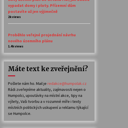
vypadat domy i ploty. Přízemní dům
postavíte už jen výjimečně
2k views
Proběhlo veřejné projednání návrhu
nového územního plánu
1.4k views
Máte text ke zveřejnění?
Pošlete nám ho. Mail je
redakce@humpolak.cz
Rádi zveřejníme aktuality, zajímavosti nejen o
Humpolci, upoutávky na místní akce, tipy na
výlety, Vaši tvorbu a v rozumné míře i texty
místních politických uskupení a reklamu týkající
se Humpolce.