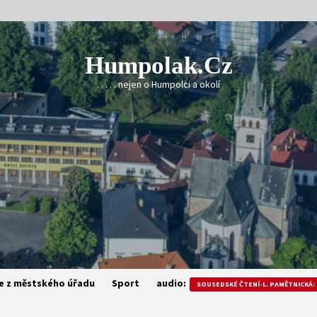
Humpolak.cz
. . . . . nejen o Humpolci a okolí
e z městského úřadu
Sport
audio:
SOUSEDSKÉ ČTENÍ-L. PAMĚTNICKÁ: 