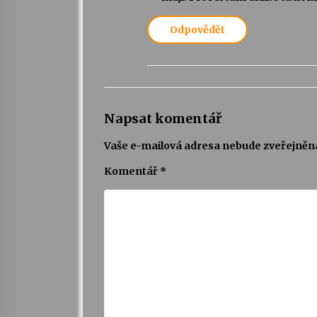
Odpovědět
Napsat komentář
Vaše e-mailová adresa nebude zveřejněn
Komentář
*