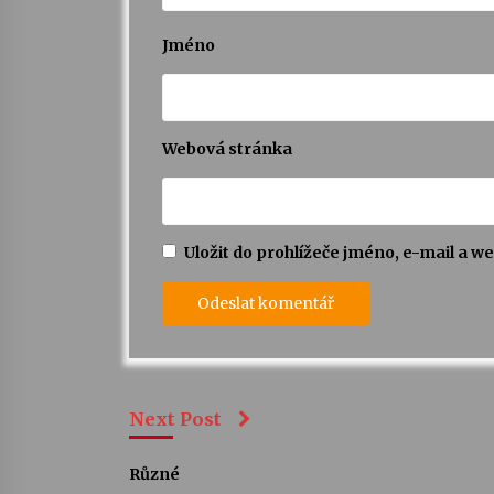
Jméno
Webová stránka
Uložit do prohlížeče jméno, e-mail a 
Next Post
Různé