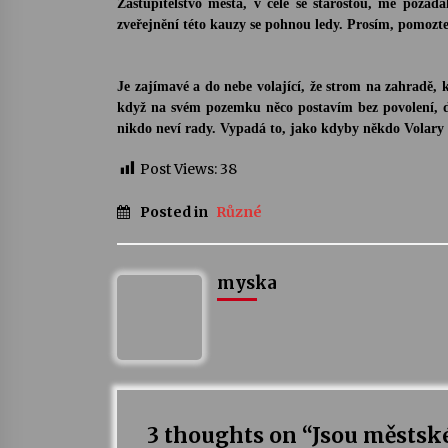
Zastupitels
t
vo města, v čele se starostou, mě požád
zveřejnění této kauzy se pohnou ledy. Prosím, pomozte
Je zajímavé a do nebe volající, že strom na zahradě,
když na svém pozemku něco postavím bez povolení, 
nikdo neví rady. Vypadá to, jako kdyby někdo Volary 
Post Views:
38
Posted in
Různé
myska
3 thoughts on “
Jsou městsk