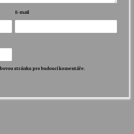
E-mail
webovou stránku pro budoucí komentáře.