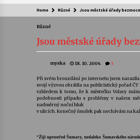
Home
Různé
Jsou městské úřady bezmoc
Kam za kulturou?
Různé
Letní koncerty ve Stromovce: Ars
Camerata a Sukuba Ensemble
Jsou městské úřady be
4. 8. 2026
Pozvánka na integrační festival
myska
18. 10. 2004
3
Quijotova šedesátka: 28. 7.–1. 8.
2026
28. 7. 2026
Při svém brouzdání po internetu jsem narazila 
svojí výzvou obrátila na publicistický pořad ČT
Letní koncerty ve Stromovce: Rufu
vzhledem k tomu, že k městečku Volary mám si
Miller
podobnosti případu s problémy v našem městě
22. 7. 2026
nadměrný noční hluk
v ulicích. Konečný úsudek pak nechávám na ka
Za kulturou kousek za Humpolec. 
Želivě ožije odkaz Josefa Čapka
13. 7. 2026
“Žiji uprostřed Šumavy, nedaleko Šumavského národní