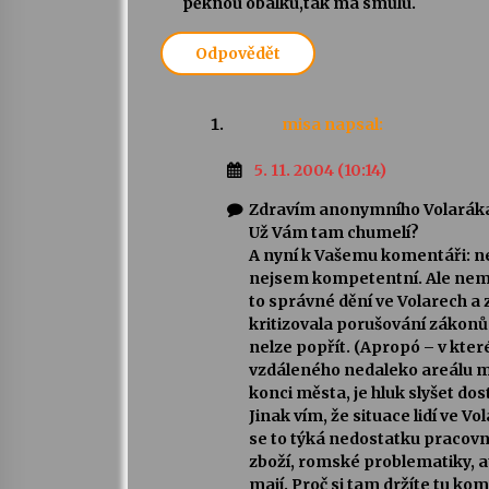
pěknou obálku,tak má smůlu.
Odpovědět
misa
napsal:
5. 11. 2004 (10:14)
Zdravím anonymního Volaráka!
Už Vám tam chumelí?
A nyní k Vašemu komentáři: ne
nejsem kompetentní. Ale nemy
to správné dění ve Volarech a
kritizovala porušování zákonů
nelze popřít. (Apropó – v které
vzdáleného nedaleko areálu mo
konci města, je hluk slyšet dos
Jinak vím, že situace lidí ve 
se to týká nedostatku pracov
zboží, romské problematiky, atd
mají. Proč si tam držíte tu ko