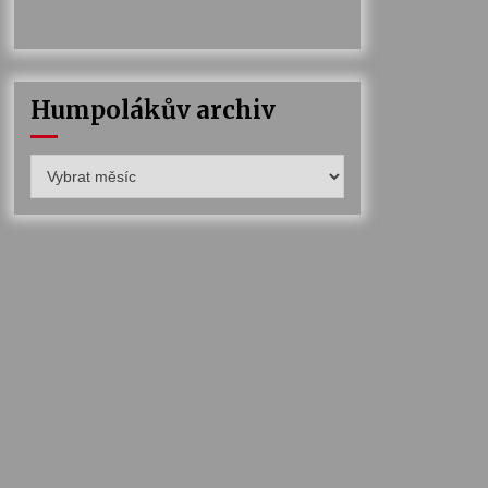
Humpolákův archiv
Humpolákův
archiv