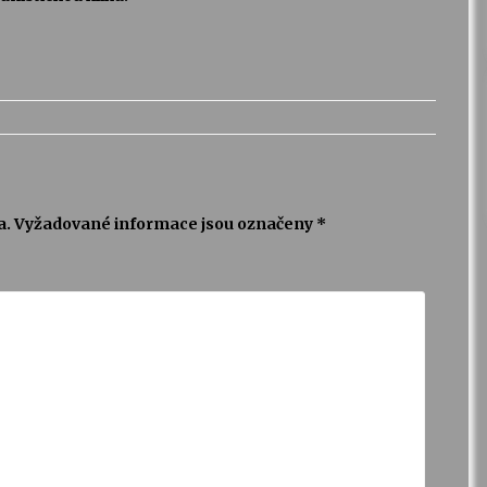
a.
Vyžadované informace jsou označeny
*