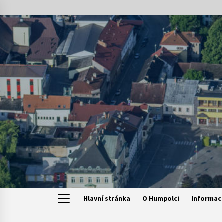
Skip
to
content
Hlavní stránka
O Humpolci
Informac