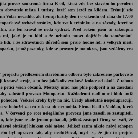
a provoz soukromá firma R-oil, která zde bez stavebního povolení
m obyvatele města i turisty, kteří sem jezdí za klidem. Trénují zde
nům Volar nevadilo, ale trénují každý den i o víkendu od rána do 17:00
topark své webové stránky, kde zve k tréninku a na závody, které se
ntní, ale ten kravál se nedá vydržet. Před rokem jsem tu zakoupila
o mi, jaký je tu klid a že nebudu muset dojíždět do zaměstnání.
 lidí, i ze zdravotních důvodů sem přišlo hodně lidí z velkých měst.
toparku, jehož
pozemky, kde se provozuje motokros, jsou vzdáleny cca
. V projektu předloženém stavebnímu odboru bylo zakreslené parkoviště
í krosové stroje, a to bez jakékoliv zvukové izolace od okolí. Z tohoto
e petici všech občanů, Městský úřad nás plně podpořil a na zasedání
l, aby zabránil provozu Motoparku
.
Každodenní nadlimitní hluk totiž
 a pohodou. Veškeré kroky byly na nic. Úřady absolutně nespolupracují,
u se bohužel za ten rok na nic nezmohla. Firma
R
-oil z Vodňan, která
V červenci po roce nelegálního provozu jsme zasedli se zastupiteli,
u, kde jsme se ale jenom pohádali, jelikož zástupci firmy se t
v
áří, že
hlavně obtěžují hlukem celé město. Jelikož zatím nikdo nebyl schopen
ebo byl upraven tak, aby neobtěžoval, myslí si, že jim to projde.