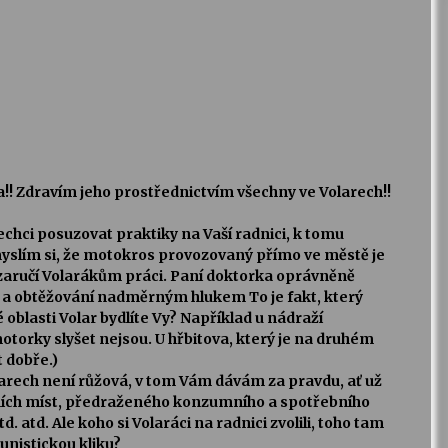
! Zdravím jeho prostřednictvím všechny ve Volarech!!
chci posuzovat praktiky na Vaší radnici, k tomu
slím si, že motokros provozovaný přímo ve městě je
 zaručí Volarákům práci. Paní doktorka oprávněně
 a obtěžování nadměrným hlukem To je fakt, který
 oblasti Volar bydlíte Vy? Například u nádraží
torky slyšet nejsou. U hřbitova, který je na druhém
t dobře.)
Volarech není růžová, v tom Vám dávám za pravdu, ať už
ních míst, předraženého konzumního a spotřebního
. atd. Ale koho si Volaráci na radnici zvolili, toho tam
munistickou kliku?