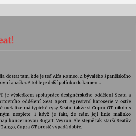
Vernisáž výstavy Josefíny Duškové:
Stávám se kapkou
eat!
30. 7. 2026
Letní koncerty ve Stromovce:
Kolchoz a Jenakaši
28. 7. 2026
ěla dostat tam, kde je teď Alfa Romeo. Z bývalého španělského
tovní značka. A tohle je další polínko do kamen…
s
Vysočinka
T je výsledkem spolupráce designérského oddělení Seatu a
17. 7. 2026
ortovního oddělení Seat Sport. Agresivní karoserie v ostře
é metalíze má typické rysy Seatu, takže si Cupru GT nikdo s
iným nesplete. I když je fakt, že nám její linie malinko
V
Varhanní recitál Michala Novenka v
ají koncernovou Bugatti Veyron. Ale stejně tak starší Seatův
Klášteře Želiv
 Tango, Cupra GT prostě vypadá dobře.
3. 7. 2026