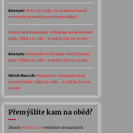
Anonym
:
AI Act je tady. Co znamená nové
evropské pravidlo pro Humpoláky?
frantisek
:
Humpolec schvaluje nový územní
plán. Týká se i vás – a teď je čas se ozvat
Anonym
:
Humpolec schvaluje nový územní
plán. Týká se i vás – a teď je čas se ozvat
Ulrich Marsch
:
Humpolec schvaluje nový
územní plán. Týká se i vás – a teď je čas se
ozvat
Přemýšlíte kam na oběd?
Zkuste
Meníčka.cz
v místních restauracích.