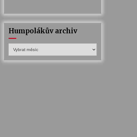
Humpolákův archiv
Humpolákův
archiv