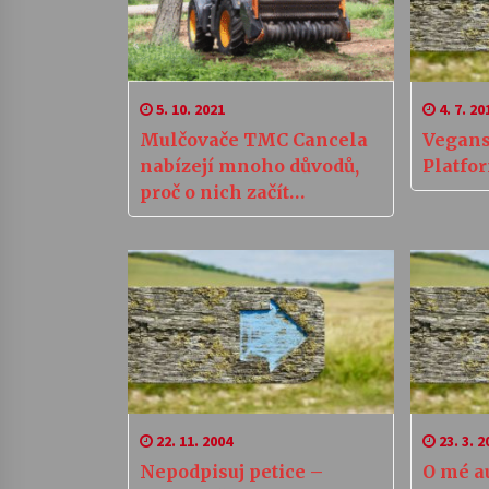
5. 10. 2021
4. 7. 20
Mulčovače TMC Cancela
Vegans
nabízejí mnoho důvodů,
Platfo
proč o nich začít
přemýšlet
22. 11. 2004
23. 3. 2
Nepodpisuj petice –
O mé a