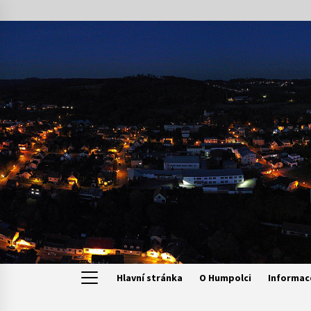
Skip
to
content
Hlavní stránka
O Humpolci
Informac