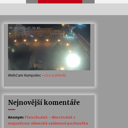
Veselí muzikanti
30. 7. 2026
Votavžatský ploty
23. 7. 2026
WebCam Humpolec -
více pohledů
Ozvěny prázdnin
14. 7. 2026
Nejnovější komentáře
Petr Adamec – Malovaný svět
30. 6. 2026
Anonym
:
Fleischsalat – Wurstsalat s
majonézou: německá salámová pochoutka