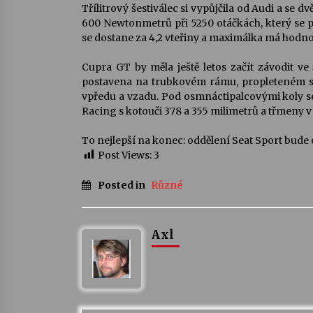
Třílitrový šestiválec si vypůjčila od Audi a se 
600 Newtonmetrů při 5250 otáčkách, který se p
se dostane za 4,2 vteřiny a maximálka má hodno
Cupra GT by měla ještě letos začít závodit ve 
postavena na trubkovém rámu, propleteném s
vpředu a vzadu. Pod osmnáctipalcovými koly s
Racing s kotouči 378 a 355 milimetrů a třmeny v 
To nejlepší na konec: oddělení Seat Sport bude
Post Views:
3
Posted in
Různé
Axl