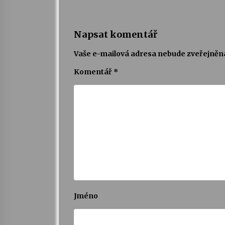
Napsat komentář
Vaše e-mailová adresa nebude zveřejněn
Komentář
*
Jméno