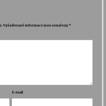
a.
Vyžadované informace jsou označeny
*
E-mail