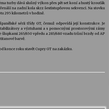
dvěma turby dává slušný výkon přes pět set koní a hustý krouťák
řenáší na zadní kola skrz šestistupňovou sekvenci. Na stovku
tu 295 kilometrů v hodině.
španělské sérii třídy GT, čemuž odpovídá její konstrukce. Je
tabilizátory a výztuhami a s pomocnými prostorovými rámy
e šlupkami 265/650 vpředu a 285/680 vzadu trůní brzdy od AP
titanové barvě.
 od konce roku stavět Cupry GT na zakázku.