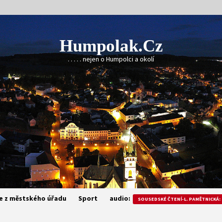
Humpolak.cz
. . . . . nejen o Humpolci a okolí
e z městského úřadu
Sport
audio:
SOUSEDSKÉ ČTENÍ-L. PAMĚTNICKÁ: 