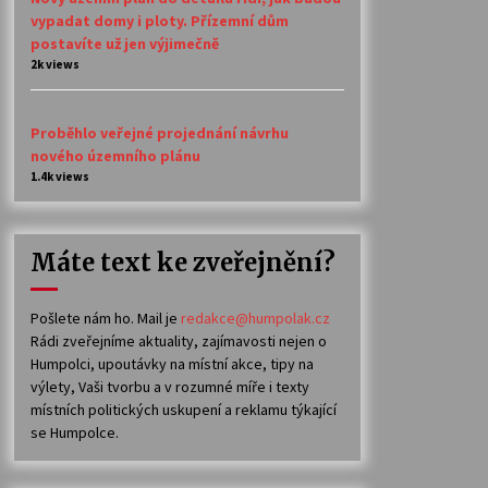
vypadat domy i ploty. Přízemní dům
postavíte už jen výjimečně
2k views
Proběhlo veřejné projednání návrhu
nového územního plánu
1.4k views
Máte text ke zveřejnění?
Pošlete nám ho. Mail je
redakce@humpolak.cz
Rádi zveřejníme aktuality, zajímavosti nejen o
Humpolci, upoutávky na místní akce, tipy na
výlety, Vaši tvorbu a v rozumné míře i texty
místních politických uskupení a reklamu týkající
se Humpolce.