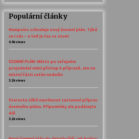
Populární články
Humpolec schvaluje nový územní plán. Týká
se i vás – a teď je čas se ozvat
4.4k views
ÚZEMNÍ PLÁN: Město po veřejném
projednání mění přístup k přípravě. Jen na
místní části zatím nedošlo
3.2k views
Starosta slíbil navrhnout zastavení příprav
územního plánu. Připomínky ale podávejte
dál
3.2k views
Nový územní plán do detailu řídí, jak budou