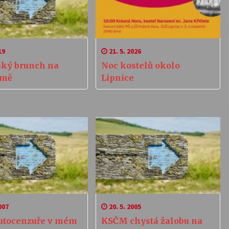
19
21. 5. 2026
ký brunch na
Noc kostelů okolo
rmě
Lipnice
007
20. 5. 2005
utocenzuře v mém
KSČM chystá žalobu na