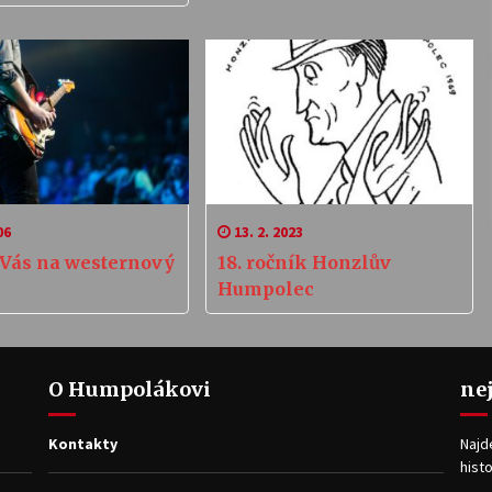
06
13. 2. 2023
Vás na westernový
18. ročník Honzlův
Humpolec
O Humpolákovi
ne
Kontakty
Najd
histo