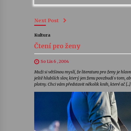
Next Post
Kultura
Čtení pro ženy
So Lis 6 , 2004
Muži si většinou myslí, že literatura pro ženy je hl
ještě hlubších slov, který jen ženu povzbudí v tom, a
plotny. Chci vám představit několik knih, které ač […]