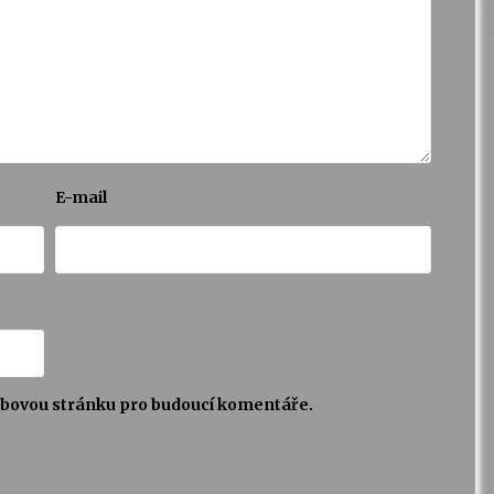
E-mail
webovou stránku pro budoucí komentáře.