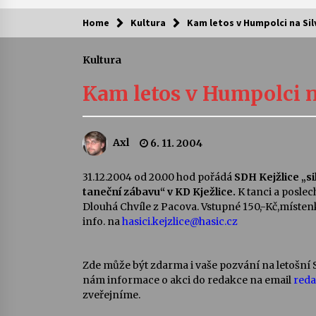
Home
Kultura
Kam letos v Humpolci na Sil
Kam za kulturou?
Kultura
Letní koncerty ve Stromovce: Ars
Camerata a Sukuba Ensemble
Kam letos v Humpolci n
4. 8. 2026
Pozvánka na integrační festival
Axl
6. 11. 2004
Quijotova šedesátka: 28. 7.–1. 8.
2026
28. 7. 2026
31.12.2004 od 20.00 hod pořádá
SDH Kejžlice „s
taneční zábavu“ v KD Kježlice.
K tanci a posle
Letní koncerty ve Stromovce: Rufu
Dlouhá Chvíle z Pacova. Vstupné 150,-Kč,míste
Miller
info. na
hasici.kejzlice@hasic.cz
22. 7. 2026
Zde může být zdarma i vaše pozvání na letošní Si
Za kulturou kousek za Humpolec. 
nám informace o akci do redakce na email
red
Želivě ožije odkaz Josefa Čapka
zveřejníme.
13. 7. 2026