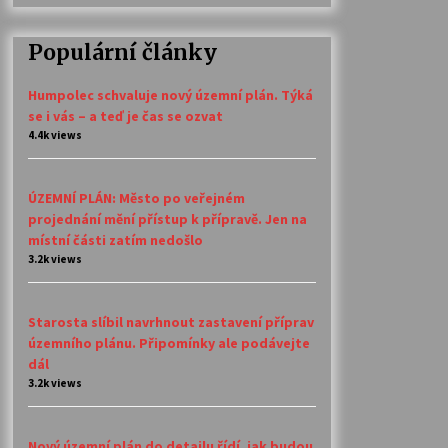
Populární články
Humpolec schvaluje nový územní plán. Týká
se i vás – a teď je čas se ozvat
4.4k views
ÚZEMNÍ PLÁN: Město po veřejném
projednání mění přístup k přípravě. Jen na
místní části zatím nedošlo
3.2k views
Starosta slíbil navrhnout zastavení příprav
územního plánu. Připomínky ale podávejte
dál
3.2k views
Nový územní plán do detailu řídí, jak budou