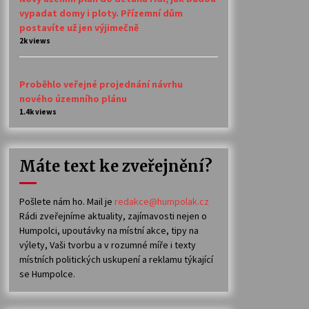
vypadat domy i ploty. Přízemní dům
postavíte už jen výjimečně
2k views
Proběhlo veřejné projednání návrhu
nového územního plánu
1.4k views
Máte text ke zveřejnění?
Pošlete nám ho. Mail je
redakce@humpolak.cz
Rádi zveřejníme aktuality, zajímavosti nejen o
Humpolci, upoutávky na místní akce, tipy na
výlety, Vaši tvorbu a v rozumné míře i texty
místních politických uskupení a reklamu týkající
se Humpolce.