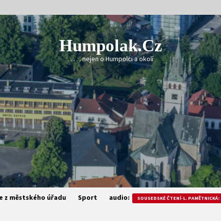
Humpolak.cz
. . . . . nejen o Humpolci a okolí
e z městského úřadu
Sport
audio:
SOUSEDSKÉ ČTENÍ-L. PAMĚTNICKÁ: 