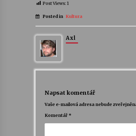
Post Views:
1
Posted in
Kultura
Axl
Napsat komentář
Vaše e-mailová adresa nebude zveřejněn
Komentář
*