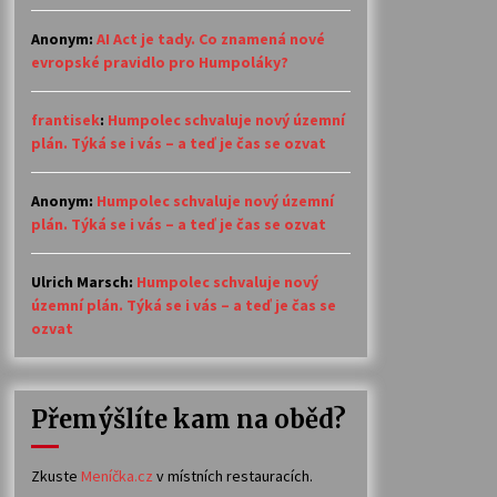
Anonym
:
AI Act je tady. Co znamená nové
evropské pravidlo pro Humpoláky?
frantisek
:
Humpolec schvaluje nový územní
plán. Týká se i vás – a teď je čas se ozvat
Anonym
:
Humpolec schvaluje nový územní
plán. Týká se i vás – a teď je čas se ozvat
Ulrich Marsch
:
Humpolec schvaluje nový
územní plán. Týká se i vás – a teď je čas se
ozvat
Přemýšlíte kam na oběd?
Zkuste
Meníčka.cz
v místních restauracích.