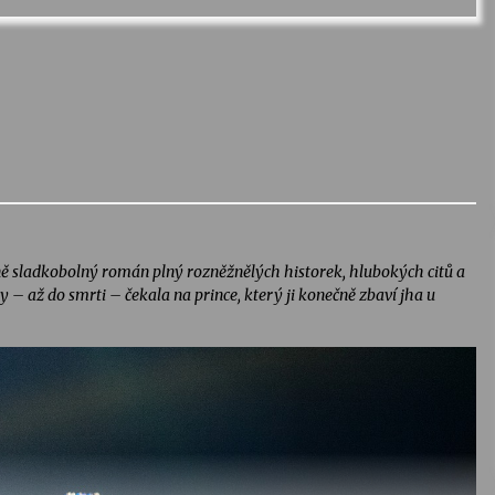
avně sladkobolný román plný rozněžnělých historek, hlubokých citů a
by – až do smrti – čekala na prince, který ji konečně zbaví jha u