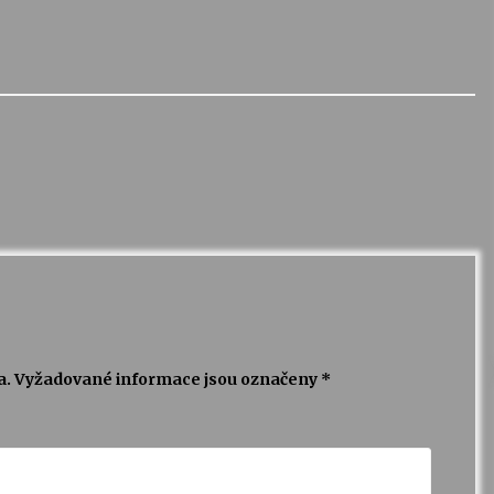
a.
Vyžadované informace jsou označeny
*