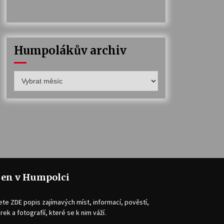
Humpolákův archiv
Humpolákův
archiv
jen v Humpolci
ete ZDE popis zajímavých míst, informací, pověstí,
rek a fotografíí, které se k nim váží.