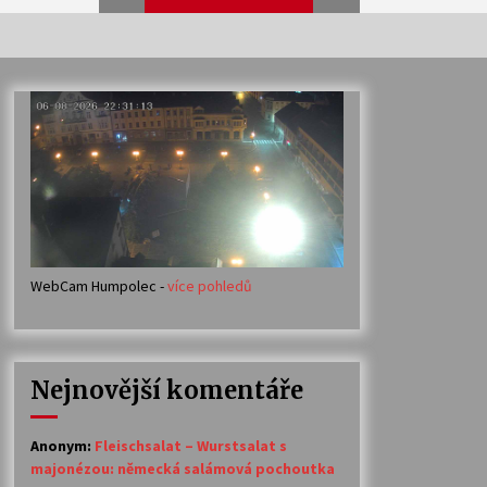
Veselí muzikanti
30. 7. 2026
Votavžatský ploty
23. 7. 2026
WebCam Humpolec -
více pohledů
Ozvěny prázdnin
14. 7. 2026
Nejnovější komentáře
Petr Adamec – Malovaný svět
30. 6. 2026
Anonym
:
Fleischsalat – Wurstsalat s
majonézou: německá salámová pochoutka