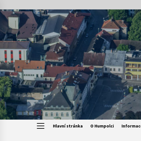
Skip
to
content
Hlavní stránka
O Humpolci
Informac