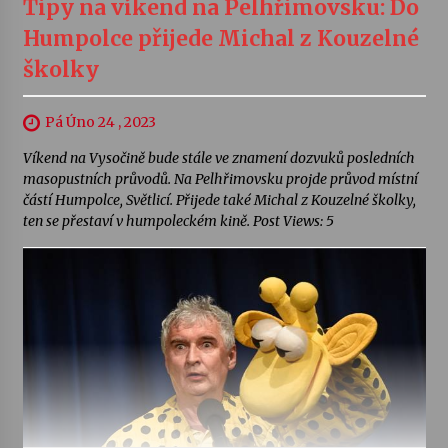
Tipy na víkend na Pelhřimovsku: Do
Humpolce přijede Michal z Kouzelné
školky
Pá Úno 24 , 2023
Víkend na Vysočině bude stále ve znamení dozvuků posledních
masopustních průvodů. Na Pelhřimovsku projde průvod místní
částí Humpolce, Světlicí. Přijede také Michal z Kouzelné školky,
ten se přestaví v humpoleckém kině. Post Views: 5