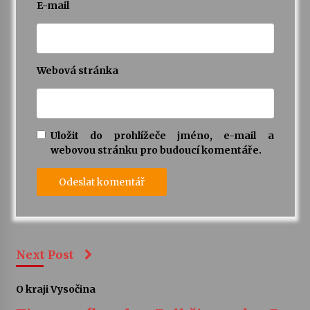
E-mail
Webová stránka
Uložit do prohlížeče jméno, e-mail a
webovou stránku pro budoucí komentáře.
Next Post
O kraji Vysočina