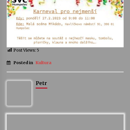
Votavžatský ploty
23. 7. 2026
Letní koncerty ve Stromovce: Rufus Miller
22. 7. 2026
Post Views:
5
Posted in
Kultura
Vysočinka
17. 7. 2026
Petr
Ozvěny prázdnin
14. 7. 2026
Za kulturou kousek za Humpolec. V Želivě ožije
odkaz Josefa Čapka
13. 7. 2026