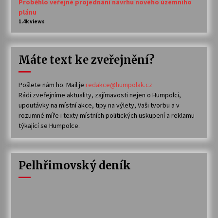
Proběhlo veřejné projednání návrhu nového územního
plánu
1.4k views
Máte text ke zveřejnění?
Pošlete nám ho. Mail je
redakce@humpolak.cz
Rádi zveřejníme aktuality, zajímavosti nejen o Humpolci,
upoutávky na místní akce, tipy na výlety, Vaši tvorbu a v
rozumné míře i texty místních politických uskupení a reklamu
týkající se Humpolce.
Pelhřimovský deník