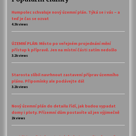
Humpolec schvaluje nový územní plán. Týká se i vás – a
teď je čas se ozvat
4.3k views
ÚZEMNÍ PLÁN: Město po veřejném projednání mění
přístup k přípravě. Jen na místní části zatím nedošlo
3.2k views
Starosta slíbil navrhnout zastavení příprav územního
plánu. Připomínky ale podávejte dál
3.2k views
Nový územní plán do detailu řídí, jak budou vypadat
domy i ploty. Přízemní dům postavíte už jen výjimečně
2k views