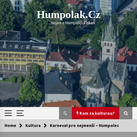
Skip
to
Humpolak.cz
content
. . . . . nejen o Humpolci a okolí
Kam za kulturou?
Home
Kultura
Karneval pro nejmenší – Humpolec
Kam za kulturou?