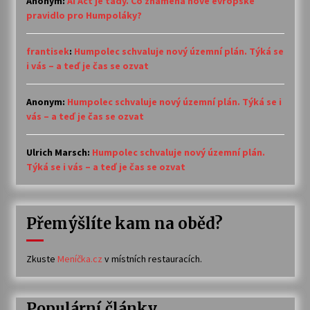
Anonym
:
AI Act je tady. Co znamená nové evropské
pravidlo pro Humpoláky?
frantisek
:
Humpolec schvaluje nový územní plán. Týká se
i vás – a teď je čas se ozvat
Anonym
:
Humpolec schvaluje nový územní plán. Týká se i
vás – a teď je čas se ozvat
Ulrich Marsch
:
Humpolec schvaluje nový územní plán.
Týká se i vás – a teď je čas se ozvat
Přemýšlíte kam na oběd?
Zkuste
Meníčka.cz
v místních restauracích.
Populární články