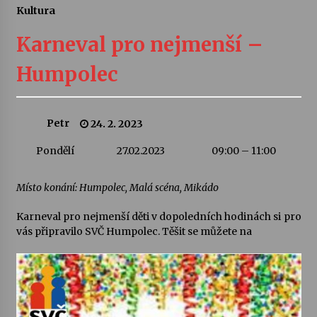
Kultura
Letní koncerty ve Stromovce: Ars Camerata a
Sukuba Ensemble
Karneval pro nejmenší –
4. 8. 2026
Humpolec
Vernisáž výstavy Josefíny Duškové: Stávám se
kapkou
30. 7. 2026
Petr
24. 2. 2023
Pondělí
27.02.2023
09:00 – 11:00
Veselí muzikanti
30. 7. 2026
Místo konání: Humpolec, Malá scéna, Mikádo
Karneval pro nejmenší děti v dopoledních hodinách si pro
Pozvánka na integrační festival Quijotova
šedesátka: 28. 7.–1. 8. 2026
vás připravilo SVČ Humpolec. Těšit se můžete na
28. 7. 2026
Letní koncerty ve Stromovce: Kolchoz a
Jenakaši
28. 7. 2026