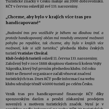
Turistické značky v Česku maluje asi 2000 dobrovolníků.
KČT v červnu oslavil již své 133. narozeniny.
Votavžatský ploty
23. 7. 2026
„Chceme, aby bylo v krajích více tras pro
handicapované“
Letní koncerty ve Stromovce: Rufus Miller
„
Budování tras pro vozíčkáře je během na dlouhou trať. a
22. 7. 2026
protože handicapovaný občan má mnohdy omezené možnosti
pohybu po republice, tak chceme, aby bylo v krajích více
možností, kde si užít turistiku
,“ předseda Klubu českých
turistů
Vratislav Chvátal
.
Vysočinka
Klub českých turistů
oslavil 11. června 133. narozeniny.
17. 7. 2026
Založený byl v roce 1888 skupinou vlastenců kolem Vojty
Náprstka, který byl prvním předsedou klubu. Od roku
1889 se členové organizace začali věnovat značení
Ozvěny prázdnin
turistických tras. Dnes KČT podle informací na webu
14. 7. 2026
klubu sdružuje téměř 40.000 turistů po celém Česku.
Vznik tras pro handicapované financuje KČT díky
sponzorským darům a penězi získanými prodejem
Za kulturou kousek za Humpolec. V Želivě ožije
odkaz Josefa Čapka
suvenýrů s motivem turistických značek. Nyní je v
13. 7. 2026