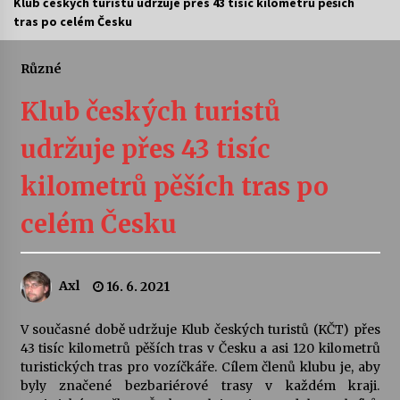
Klub českých turistů udržuje přes 43 tisíc kilometrů pěších
tras po celém Česku
Letní koncerty ve Stromovce: Ars Camerata a
Sukuba Ensemble
4. 8. 2026
Různé
Klub českých turistů
Vernisáž výstavy Josefíny Duškové: Stávám se
kapkou
udržuje přes 43 tisíc
30. 7. 2026
kilometrů pěších tras po
Veselí muzikanti
30. 7. 2026
celém Česku
Pozvánka na integrační festival Quijotova
Axl
16. 6. 2021
šedesátka: 28. 7.–1. 8. 2026
28. 7. 2026
V současné době udržuje Klub českých turistů (KČT) přes
43 tisíc kilometrů pěších tras v Česku a asi 120 kilometrů
Letní koncerty ve Stromovce: Kolchoz a
turistických tras pro vozíčkáře. Cílem členů klubu je, aby
Jenakaši
byly značené bezbariérové trasy v každém kraji.
28. 7. 2026