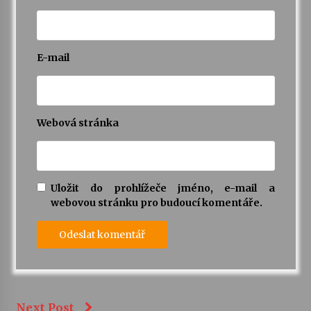
E-mail
Webová stránka
Uložit do prohlížeče jméno, e-mail a
webovou stránku pro budoucí komentáře.
Next Post