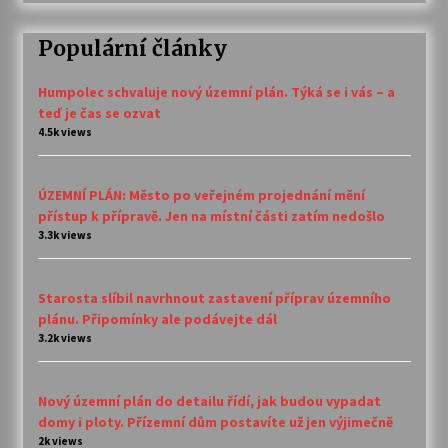
Populární články
Humpolec schvaluje nový územní plán. Týká se i vás – a
teď je čas se ozvat
4.5k views
ÚZEMNÍ PLÁN: Město po veřejném projednání mění
přístup k přípravě. Jen na místní části zatím nedošlo
3.3k views
Starosta slíbil navrhnout zastavení příprav územního
plánu. Připomínky ale podávejte dál
3.2k views
Nový územní plán do detailu řídí, jak budou vypadat
domy i ploty. Přízemní dům postavíte už jen výjimečně
2k views