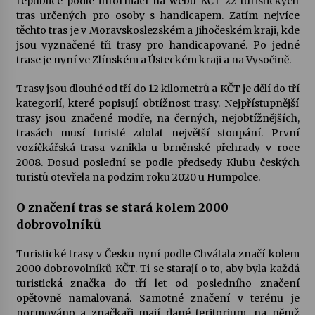
republice podle informací na webu KČT 22 turistických
tras určených pro osoby s handicapem. Zatím nejvíce
těchto tras je v Moravskoslezském a Jihočeském kraji, kde
Varhanní recitál Michala Novenka v Klášteře
jsou vyznačené tři trasy pro handicapované. Po jedné
Želiv
trase je nyní ve Zlínském a Ústeckém kraji a na Vysočině.
3. 7. 2026
Trasy jsou dlouhé od tří do 12 kilometrů a KČT je dělí do tří
Petr Adamec – Malovaný svět
kategorií, které popisují obtížnost trasy. Nejpřístupnější
30. 6. 2026
trasy jsou značené modře, na černých, nejobtížnějších,
trasách musí turisté zdolat největší stoupání. První
vozíčkářská trasa vznikla u brněnské přehrady v roce
2008. Dosud poslední se podle předsedy Klubu českých
turistů otevřela na podzim roku 2020 u Humpolce.
O značení tras se stará kolem 2000
dobrovolníků
Turistické trasy v Česku nyní podle Chvátala značí kolem
2000 dobrovolníků KČT. Ti se starají o to, aby byla každá
turistická značka do tří let od posledního značení
opětovně namalovaná. Samotné značení v terénu je
normováno a značkaři mají dané teritorium, na němž