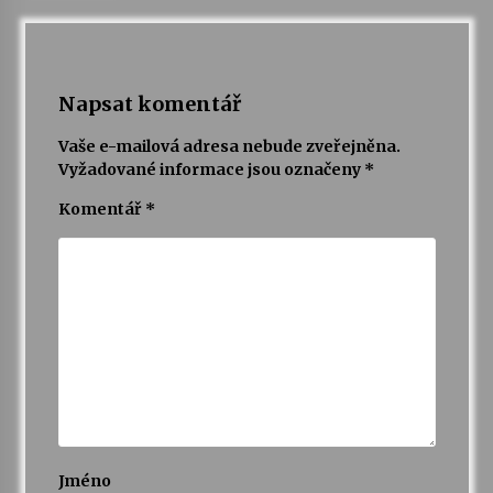
Napsat komentář
Vaše e-mailová adresa nebude zveřejněna.
Vyžadované informace jsou označeny
*
Komentář
*
Jméno