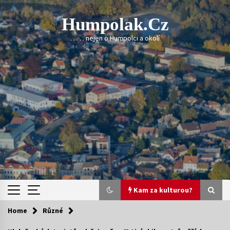
Skip
to
Humpolak.cz
content
. . . . . nejen o Humpolci a okolí
Kam za kulturou?
Home
Různé
Kam za kulturou?