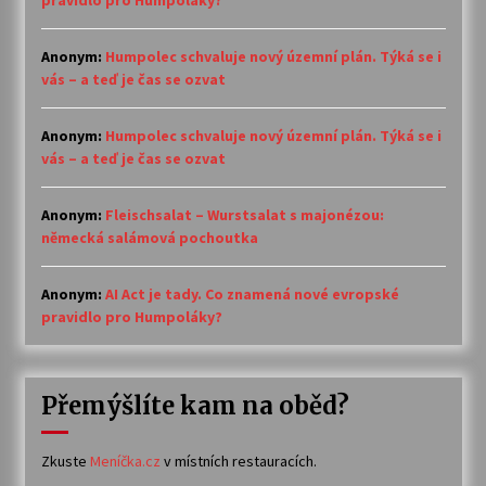
pravidlo pro Humpoláky?
Anonym
:
Humpolec schvaluje nový územní plán. Týká se i
vás – a teď je čas se ozvat
Anonym
:
Humpolec schvaluje nový územní plán. Týká se i
vás – a teď je čas se ozvat
Anonym
:
Fleischsalat – Wurstsalat s majonézou:
německá salámová pochoutka
Anonym
:
AI Act je tady. Co znamená nové evropské
pravidlo pro Humpoláky?
Přemýšlíte kam na oběd?
Zkuste
Meníčka.cz
v místních restauracích.