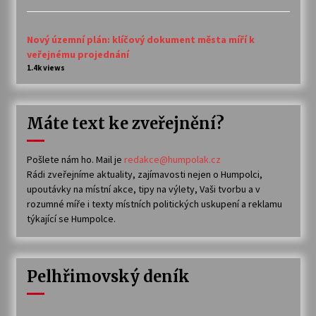
Nový územní plán: klíčový dokument města míří k
veřejnému projednání
1.4k views
Máte text ke zveřejnění?
Pošlete nám ho. Mail je
redakce@humpolak.cz
Rádi zveřejníme aktuality, zajímavosti nejen o Humpolci,
upoutávky na místní akce, tipy na výlety, Vaši tvorbu a v
rozumné míře i texty místních politických uskupení a reklamu
týkající se Humpolce.
Pelhřimovský deník