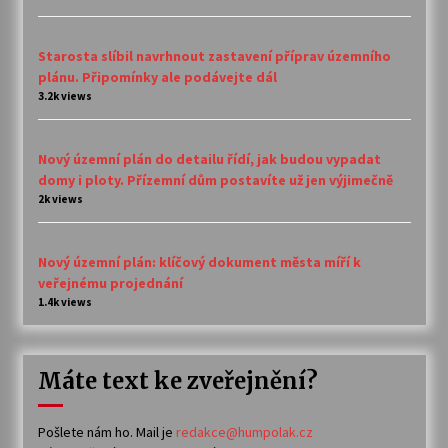
Starosta slíbil navrhnout zastavení příprav územního
plánu. Připomínky ale podávejte dál
3.2k views
Nový územní plán do detailu řídí, jak budou vypadat
domy i ploty. Přízemní dům postavíte už jen výjimečně
2k views
Nový územní plán: klíčový dokument města míří k
veřejnému projednání
1.4k views
Máte text ke zveřejnění?
Pošlete nám ho. Mail je
redakce@humpolak.cz