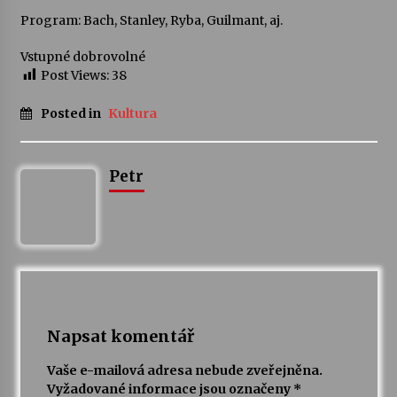
Program: Bach, Stanley, Ryba, Guilmant, aj.
Votavžatský ploty
Vstupné dobrovolné
23. 7. 2026
Post Views:
38
Posted in
Kultura
Letní koncerty ve Stromovce: Rufus Miller
22. 7. 2026
Petr
Vysočinka
17. 7. 2026
Ozvěny prázdnin
14. 7. 2026
Napsat komentář
Za kulturou kousek za Humpolec. V Želivě ožije
Vaše e-mailová adresa nebude zveřejněna.
odkaz Josefa Čapka
Vyžadované informace jsou označeny
*
13. 7. 2026