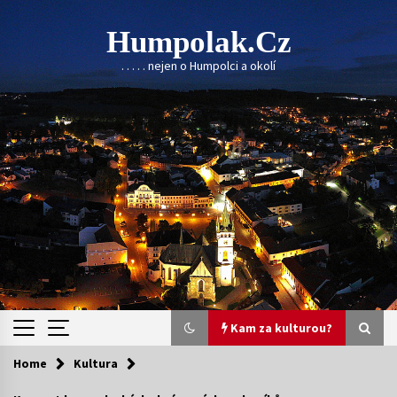
Skip
to
Humpolak.cz
content
. . . . . nejen o Humpolci a okolí
Kam za kulturou?
Home
Kultura
Kam za kulturou?