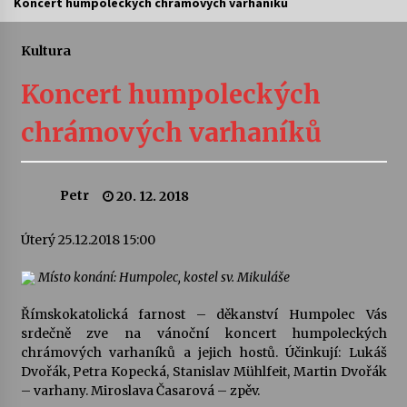
Koncert humpoleckých chrámových varhaníků
Letní koncerty ve Stromovce: Ars Camerata a
Sukuba Ensemble
Kultura
4. 8. 2026
Koncert humpoleckých
Vernisáž výstavy Josefíny Duškové: Stávám se
chrámových varhaníků
kapkou
30. 7. 2026
Petr
20. 12. 2018
Veselí muzikanti
30. 7. 2026
Úterý 25.12.2018 15:00
Místo konání: Humpolec, kostel sv. Mikuláše
Pozvánka na integrační festival Quijotova
šedesátka: 28. 7.–1. 8. 2026
Římskokatolická farnost – děkanství Humpolec Vás
28. 7. 2026
srdečně zve na vánoční koncert humpoleckých
chrámových varhaníků a jejich hostů. Účinkují: Lukáš
Letní koncerty ve Stromovce: Kolchoz a
Dvořák, Petra Kopecká, Stanislav Mühlfeit, Martin Dvořák
Jenakaši
– varhany. Miroslava Časarová – zpěv.
28. 7. 2026