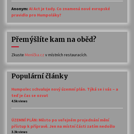
Anonym
:
AI Act je tady. Co znamená nové evropské
pravidlo pro Humpoláky?
Přemýšlíte kam na oběd?
Zkuste
Meníčka.cz
v místních restauracích.
Populární články
Humpolec schvaluje nový územní plán. Týká se i vás – a
teď je čas se ozvat
4.5k views
ÚZEMNÍ PLÁN: Město po veřejném projednání mění
přístup k přípravě. Jen na místní části zatím nedošlo
3.3k views