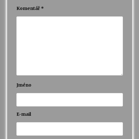
Komentář
*
Varhanní recitál Michala Novenka v Klášteře
Želiv
3. 7. 2026
Petr Adamec – Malovaný svět
30. 6. 2026
Jméno
E-mail