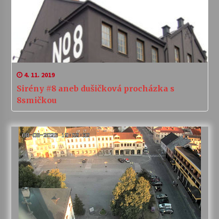
4. 11. 2019
Sirény #8 aneb dušičková procházka s
8smičkou