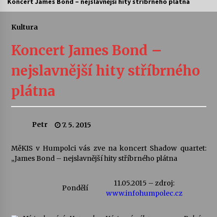
Koncert James Bond – nejslavnější hity stříbrného plátna
Letní koncerty ve Stromovce: Ars Camerata a
Sukuba Ensemble
Kultura
4. 8. 2026
Koncert James Bond –
Vernisáž výstavy Josefíny Duškové: Stávám se
nejslavnější hity stříbrného
kapkou
30. 7. 2026
plátna
Veselí muzikanti
30. 7. 2026
Petr
7. 5. 2015
MěKIS v Humpolci vás zve na koncert Shadow quartet:
Pozvánka na integrační festival Quijotova
šedesátka: 28. 7.–1. 8. 2026
„James Bond – nejslavnější hity stříbrného plátna
28. 7. 2026
11.05.2015 – zdroj:
Pondělí
www.infohumpolec.cz
Letní koncerty ve Stromovce: Kolchoz a
Jenakaši
28. 7. 2026