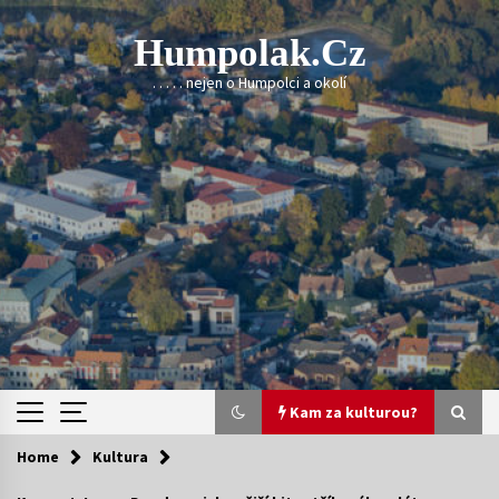
Skip
to
Humpolak.cz
content
. . . . . nejen o Humpolci a okolí
Kam za kulturou?
Home
Kultura
Kam za kulturou?