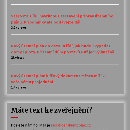
Starosta slíbil navrhnout zastavení příprav územního
plánu. Připomínky ale podávejte dál
3.2k views
Nový územní plán do detailu řídí, jak budou vypadat
domy i ploty. Přízemní dům postavíte už jen výjimečně
2k views
Nový územní plán: klíčový dokument města míří k
veřejnému projednání
1.4k views
Máte text ke zveřejnění?
Pošlete nám ho. Mail je
redakce@humpolak.cz