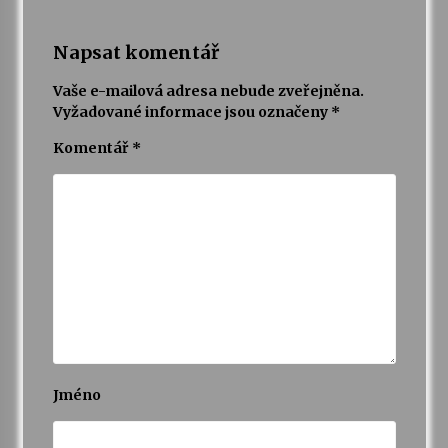
Napsat komentář
Vaše e-mailová adresa nebude zveřejněna.
Vyžadované informace jsou označeny
*
Komentář
*
Jméno