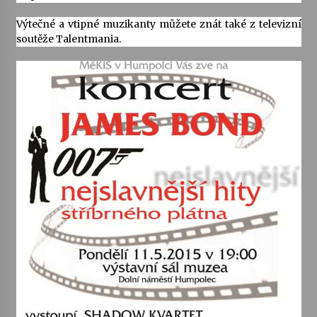
Výtečné a vtipné muzikanty můžete znát také z televizní
Varhanní recitál Michala Novenka v Klášteře
soutěže Talentmania.
Želiv
3. 7. 2026
Petr Adamec – Malovaný svět
30. 6. 2026