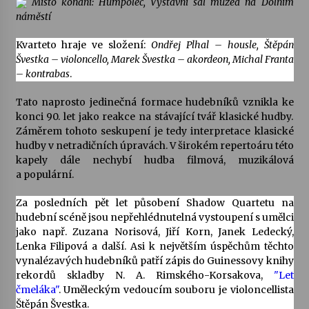
Místo konání: Humpolec, Výstavní sál muzea na Dolním
náměstí
Votavžatský ploty
23. 7. 2026
Kvarteto hraje ve složení:
Ondřej Plhal – housle, Štěpán
Švestka – violoncello, Marek Švestka – akordeon, Michal Franta
– kontrabas
.
Letní koncerty ve Stromovce: Rufus Miller
Tato naprosto jedinečná formace hudebníků vznikla ke
22. 7. 2026
konci 90. let jako reakce na stávající tvář klasické hudby.
Záměrem tohoto seskupení je tedy interpretace klasické
hudby v netradičních úpravách. V širokém repertoáru této
Vysočinka
kapely dále nechybí hudba filmová, muzikálová
17. 7. 2026
a populární.
Za posledních pět let působení Shadow Quartetu na
hudební scéně jsou nepřehlédnutelná vystoupení s umělci
Ozvěny prázdnin
jako např. Zuzana Norisová, Jiří Korn, Janek Ledecký,
14. 7. 2026
Lenka Filipová a další. Asi k největším úspěchům těchto
vynalézavých hudebníků patří zápis do Guinessovy knihy
rekordů skladby N. A. Rimského-Korsakova,
"Let
Za kulturou kousek za Humpolec. V Želivě ožije
čmeláka"
. Uměleckým vedoucím souboru je violoncellista
odkaz Josefa Čapka
Štěpán Švestka.
13. 7. 2026