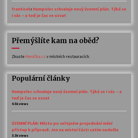
frantisek
:
Humpolec schvaluje nový územní plán. Týká se
i vás – a teď je čas se ozvat
Přemýšlíte kam na oběd?
Zkuste
Meníčka.cz
v místních restauracích.
Populární články
Humpolec schvaluje nový územní plán. Týká se i vás – a
teď je čas se ozvat
4.5k views
ÚZEMNÍ PLÁN: Město po veřejném projednání mění
přístup k přípravě. Jen na místní části zatím nedošlo
3.3k views