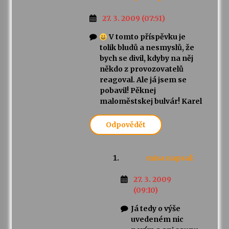
27. 3. 2009 (07:51)
V tomto příspěvku je
tolik bludů a nesmyslů, že
bych se divil, kdyby na něj
někdo z provozovatelů
reagoval. Ale já jsem se
pobavil! Pěknej
maloměstskej bulvár! Karel
Odpovědět
misa
napsal:
27. 3. 2009
(09:10)
Já tedy o výše
uvedeném nic