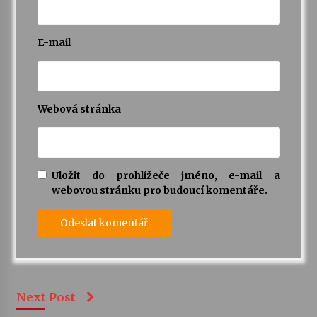
E-mail
Webová stránka
Uložit do prohlížeče jméno, e-mail a
webovou stránku pro budoucí komentáře.
Next Post