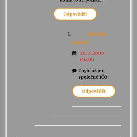
doma to se počítá!!!!
Odpovědět
Anonym
napsal:
30. 3. 2009
(14:28)
Chybí už jen
společné IČO!
Odpovědět