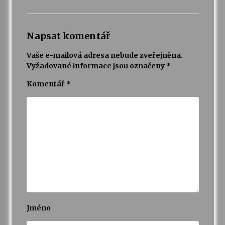
Napsat komentář
Vaše e-mailová adresa nebude zveřejněna.
Vyžadované informace jsou označeny
*
Komentář
*
Jméno