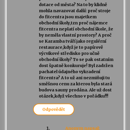
dotace od města? Na to by klidně
mohla navazovat další: proč stroje
do fitcentra jsou majetkem
obchodní školy,tzn proč nájemce
fitcentra neplatí obchodní škole, že
by neměla vlastní prostory? A proč
se Karamba tváří jako regulérní
restaurace,když je to papírově
výcvikové středisko pro učně
obchodní školy? To se pak ostatním
dost špatně konkuruje! Byl zadržen
pachatel údajného vykradení
fitcentra? A to už ani nezmiňuji tu
směšnou cenu za kterou byla stará
budova sauny prodána. Ale už dost
otázek,když všechno v pořádku!!!
Odpovědět
Anonym
napsal: