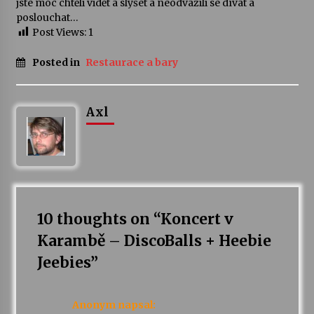
jste moc chtěli vidět a slyšet a neodvážili se dívat a
poslouchat…
Votavžatský ploty
Post Views:
1
23. 7. 2026
Posted in
Restaurace a bary
Letní koncerty ve Stromovce: Rufus Miller
22. 7. 2026
Axl
Vysočinka
17. 7. 2026
10 thoughts on “
Koncert v
Ozvěny prázdnin
14. 7. 2026
Karambě – DiscoBalls + Heebie
Jeebies
”
Za kulturou kousek za Humpolec. V Želivě ožije
odkaz Josefa Čapka
Anonym
napsal:
13. 7. 2026