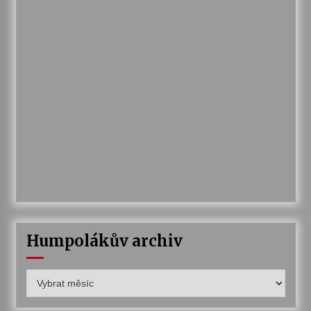
Humpolákův archiv
Humpolákův
archiv