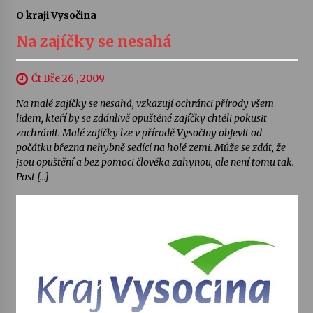
O kraji Vysočina
Na zajíčky se nesahá
Čt Bře 26 , 2009
Na malé zajíčky se nesahá, vzkazují ochránci přírody všem
lidem, kteří by se zdánlivě opuštěné zajíčky chtěli pokusit
zachránit. Malé zajíčky lze v přírodě Vysočiny objevit od
počátku března nehybně sedící na holé zemi. Může se zdát, že
jsou opuštění a bez pomoci člověka zahynou, ale není tomu tak.
Post […]