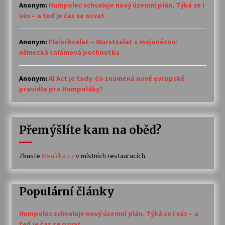
Anonym
:
Humpolec schvaluje nový územní plán. Týká se i
vás – a teď je čas se ozvat
Anonym
:
Fleischsalat – Wurstsalat s majonézou:
německá salámová pochoutka
Anonym
:
AI Act je tady. Co znamená nové evropské
pravidlo pro Humpoláky?
Přemýšlíte kam na oběd?
Zkuste
Meníčka.cz
v místních restauracích.
Populární články
Humpolec schvaluje nový územní plán. Týká se i vás – a
teď je čas se ozvat