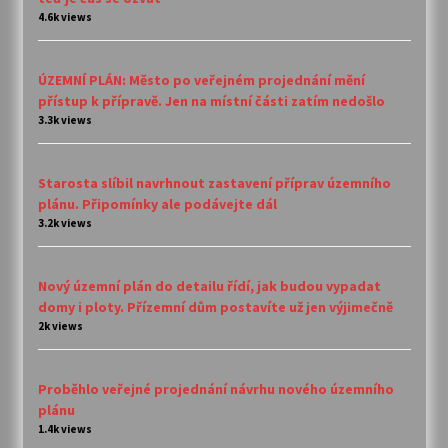
4.6k views
ÚZEMNÍ PLÁN: Město po veřejném projednání mění
přístup k přípravě. Jen na místní části zatím nedošlo
3.3k views
Starosta slíbil navrhnout zastavení příprav územního
plánu. Připomínky ale podávejte dál
3.2k views
Nový územní plán do detailu řídí, jak budou vypadat
domy i ploty. Přízemní dům postavíte už jen výjimečně
2k views
Proběhlo veřejné projednání návrhu nového územního
plánu
1.4k views