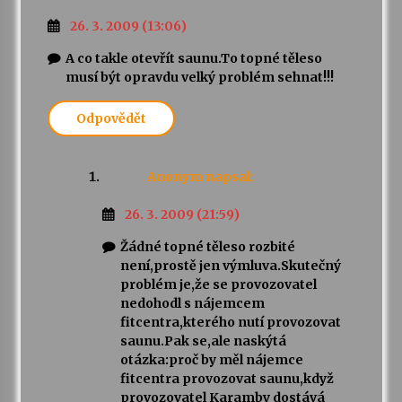
26. 3. 2009 (13:06)
Varhanní recitál Michala Novenka v Klášteře
A co takle otevřít saunu.To topné těleso
Želiv
musí být opravdu velký problém sehnat!!!
3. 7. 2026
Odpovědět
Petr Adamec – Malovaný svět
30. 6. 2026
Anonym
napsal:
26. 3. 2009 (21:59)
Žádné topné těleso rozbité
není,prostě jen výmluva.Skutečný
problém je,že se provozovatel
nedohodl s nájemcem
fitcentra,kterého nutí provozovat
saunu.Pak se,ale naskýtá
otázka:proč by měl nájemce
fitcentra provozovat saunu,když
provozovatel Karamby dostává