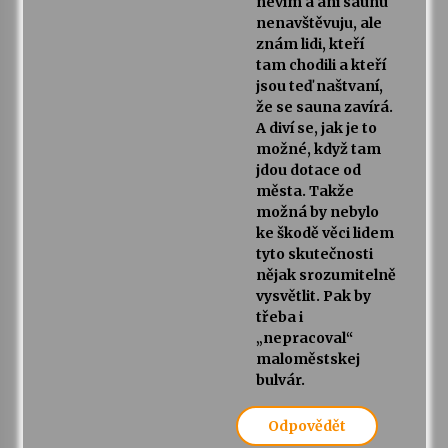
nevím a ani saunu
nenavštěvuju, ale
znám lidi, kteří
tam chodili a kteří
jsou teď naštvaní,
že se sauna zavírá.
A diví se, jak je to
možné, když tam
jdou dotace od
města. Takže
možná by nebylo
ke škodě věci lidem
tyto skutečnosti
nějak srozumitelně
vysvětlit. Pak by
třeba i
„nepracoval“
maloměstskej
bulvár.
Odpovědět