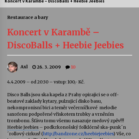
Koncert v Karambě – DiscoBalls + Heebie Jeebies
Letní koncerty ve Stromovce: Ars Camerata a
Sukuba Ensemble
Restaurace a bary
4. 8. 2026
Koncert v Karambě –
Vernisáž výstavy Josefíny Duškové: Stávám se
DiscoBalls + Heebie Jeebies
kapkou
30. 7. 2026
Axl
26. 3. 2009
10
Veselí muzikanti
30. 7. 2026
4.4.2009 – od 20:30 – vstup: 100,- Kč.
Disco Balls
jsou ska kapela z Prahy opirajici se o off-
Pozvánka na integrační festival Quijotova
šedesátka: 28. 7.–1. 8. 2026
beatové zaklady kytary, pulzujicí disko basu,
28. 7. 2026
nekompronisní bici a teměr večerníčkové melodie
saxofonu podpořené vřiskotem trubky a vrněním
trombonu. Šťávu tomu všemu nasazuje medový zpěv!!!
Letní koncerty ve Stromovce: Kolchoz a
Heebie Jeebies
– podkrkonošský folklórně ska-punk´n
Jenakaši
´rollový cirkus! (
http://bandzone.cz/heebiejeebies
) Vše, co
28. 7. 2026