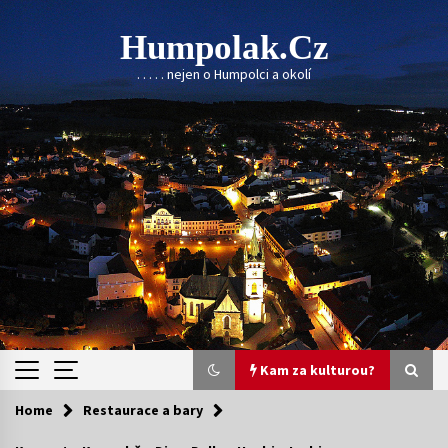
Skip
to
Humpolak.cz
content
. . . . . nejen o Humpolci a okolí
Kam za kulturou?
Home
Restaurace a bary
Kam za kulturou?