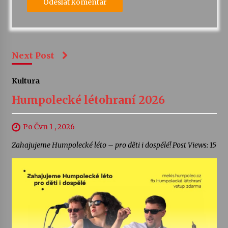
Next Post
Kultura
Humpolecké létohraní 2026
Po Čvn 1 , 2026
Zahajujeme Humpolecké léto – pro děti i dospělé! Post Views: 15