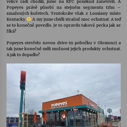
velice rádi chodili, jsme na KFC poněkud zanevřeli. A
Popeyes právě působí na stejném segmentu trhu –
Votavžatský ploty
smažených kuřetech. Tentokráte však z Lousiany místo
23. 7. 2026
Kentacky.
A my jsme chtěli strašně moc ochutnat. A teď
se to konečně povedlo. Je to opravdu taková pecka jak se
říká?
Letní koncerty ve Stromovce: Rufus Miller
Popeyes otevřelo novou drive-in pobočku v Olomouci a
22. 7. 2026
tak jsme konečně měli možnost jejich produkty ochutnat.
A jak to dopadlo?
Vysočinka
17. 7. 2026
Ozvěny prázdnin
14. 7. 2026
Za kulturou kousek za Humpolec. V Želivě ožije
odkaz Josefa Čapka
13. 7. 2026