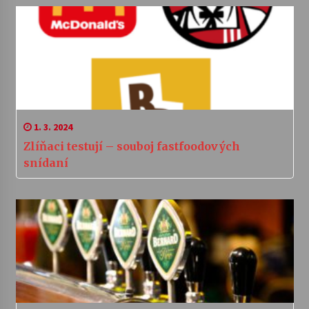
1. 3. 2024
Zlíňaci testují – souboj fastfoodových
snídaní