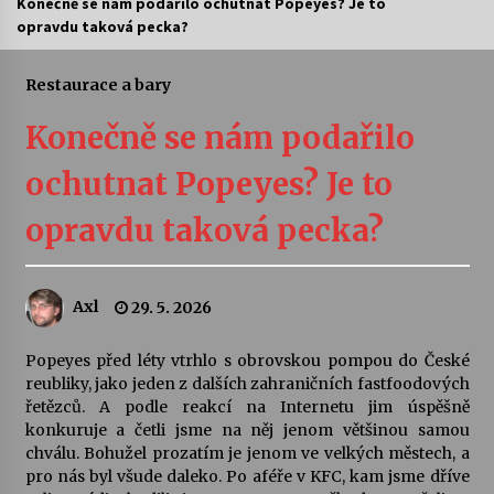
Konečně se nám podařilo ochutnat Popeyes? Je to
opravdu taková pecka?
Letní koncerty ve Stromovce: Ars Camerata a
Sukuba Ensemble
4. 8. 2026
Restaurace a bary
Konečně se nám podařilo
Vernisáž výstavy Josefíny Duškové: Stávám se
kapkou
ochutnat Popeyes? Je to
30. 7. 2026
opravdu taková pecka?
Veselí muzikanti
30. 7. 2026
Axl
29. 5. 2026
Pozvánka na integrační festival Quijotova
šedesátka: 28. 7.–1. 8. 2026
Popeyes před léty vtrhlo s obrovskou pompou do České
28. 7. 2026
reubliky, jako jeden z dalších zahraničních fastfoodových
řetězců. A podle reakcí na Internetu jim úspěšně
konkuruje a četli jsme na něj jenom většinou samou
Letní koncerty ve Stromovce: Kolchoz a
chválu. Bohužel prozatím je jenom ve velkých městech, a
Jenakaši
pro nás byl všude daleko. Po aféře v KFC, kam jsme dříve
28. 7. 2026