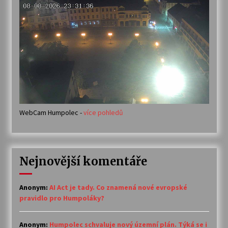
WebCam Humpolec -
více pohledů
Nejnovější komentáře
Anonym
:
AI Act je tady. Co znamená nové evropské
pravidlo pro Humpoláky?
Anonym
:
Humpolec schvaluje nový územní plán. Týká se i