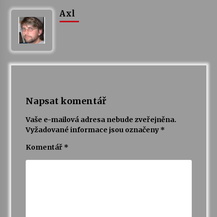
Axl
Napsat komentář
Vaše e-mailová adresa nebude zveřejněna.
Vyžadované informace jsou označeny
*
Komentář
*