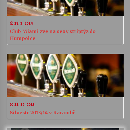
18. 3. 2014
Club Miami zve na sexy striptýz do
Humpolce
11. 12. 2013
Silvestr 2013/14 v Karambě