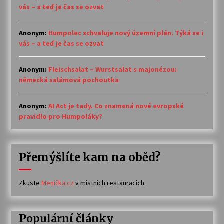
vás – a teď je čas se ozvat
Anonym
:
Humpolec schvaluje nový územní plán. Týká se i
vás – a teď je čas se ozvat
Anonym
:
Fleischsalat – Wurstsalat s majonézou:
německá salámová pochoutka
Anonym
:
AI Act je tady. Co znamená nové evropské
pravidlo pro Humpoláky?
Přemýšlíte kam na oběd?
Zkuste
Meníčka.cz
v místních restauracích.
Populární články