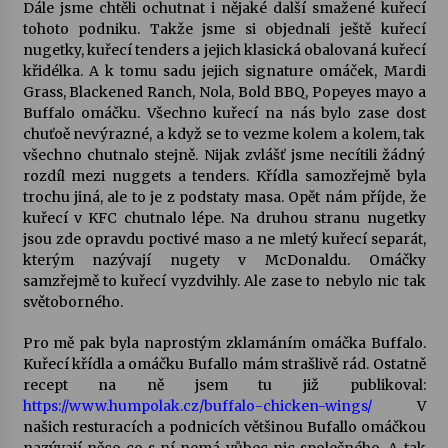
Dále jsme chtěli ochutnat i nějaké další smažené kuřecí
tohoto podniku. Takže jsme si objednali ještě kuřecí
nugetky, kuřecí tenders a jejich klasická obalovaná kuřecí
křidélka. A k tomu sadu jejich signature omáček, Mardi
Grass, Blackened Ranch, Nola, Bold BBQ, Popeyes mayo a
Buffalo omáčku. Všechno kuřecí na nás bylo zase dost
chuťoě nevýrazné, a když se to vezme kolem a kolem, tak
všechno chutnalo stejně. Nijak zvlášť jsme necítili žádný
rozdíl mezi nuggets a tenders. Křídla samozřejmě byla
trochu jiná, ale to je z podstaty masa. Opět nám příjde, že
kuřecí v KFC chutnalo lépe. Na druhou stranu nugetky
jsou zde opravdu poctivé maso a ne mletý kuřecí separát,
kterým nazývají nugety v McDonaldu. Omáčky
samzřejmě to kuřecí vyzdvihly. Ale zase to nebylo nic tak
světoborného.
Pro mě pak byla naprostým zklamáním omáčka Buffalo.
Kuřecí křídla a omáčku Bufallo mám strašlivě rád. Ostatně
recept na ně jsem tu již publikoval:
https://www.humpolak.cz/buffalo-chicken-wings/
V
našich resturacích a podnicích většinou Bufallo omáčkou