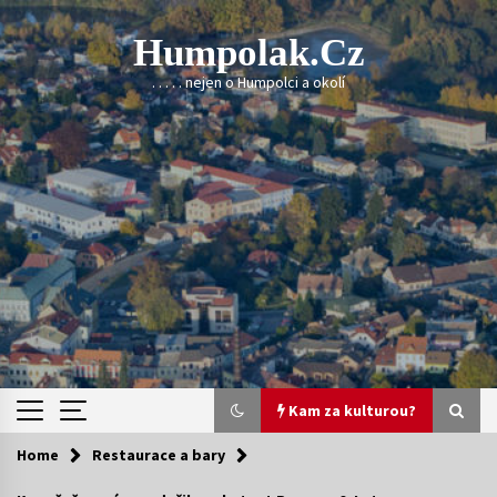
Skip
to
Humpolak.cz
content
. . . . . nejen o Humpolci a okolí
Kam za kulturou?
Home
Restaurace a bary
Kam za kulturou?