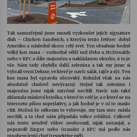
Varhanní recitál Michala Novenka v Klášteře
Želiv
3. 7. 2026
Tak samozřejmě jsme museli vyzkoušet jejich signature
dish – Chicken Sandwich, s kterým tento řetězec dobyl
Petr Adamec – Malovaný svět
Ameriku a následně skoro celý svet. Ten obsahuje hodně
30. 6. 2026
velký kus masa – rozhodně větší než třeba u McDonalds
nebo v KFC a dále majonézu a nakládanou okurku. A to je
vše. Nám tady chyběla další zelenina a tak my jsme si
vybrali verzi Deluxe, ve které je navíc salát, rajče a sýr. Ten
kus masa byl opravdu obrovský. Bohužel však na nás
absolutně chuťově nevýrazný. Stejně tak zeleninu i
majonézu jsme nijak extrémě necítili. Navíc nás také
zklamala máslová brioška, v které to celé je, a o které se na
Internetu píšou superlativy, a jak hodně je v ní to maslo
cítit. Možná že někomu to vyhovuje, my tam moc másla
necítili, a ta chuť nám připadala velice zvláštní. Celkově
nás tento sendvič vůbec neohromil, nijak nezaujal, a
popravdě Zinger nebo Grander z KFC má podle nás
mnohem lepší chuť (respektive měl).