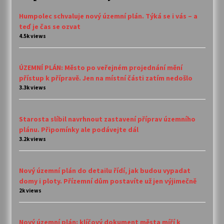
Humpolec schvaluje nový územní plán. Týká se i vás – a
teď je čas se ozvat
4.5k views
ÚZEMNÍ PLÁN: Město po veřejném projednání mění
přístup k přípravě. Jen na místní části zatím nedošlo
3.3k views
Starosta slíbil navrhnout zastavení příprav územního
plánu. Připomínky ale podávejte dál
3.2k views
Nový územní plán do detailu řídí, jak budou vypadat
domy i ploty. Přízemní dům postavíte už jen výjimečně
2k views
Nový územní plán: klíčový dokument města míří k