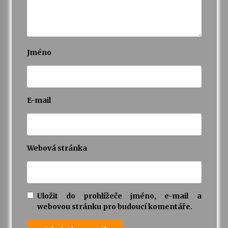
Jméno
E-mail
Webová stránka
Uložit do prohlížeče jméno, e-mail a
webovou stránku pro budoucí komentáře.