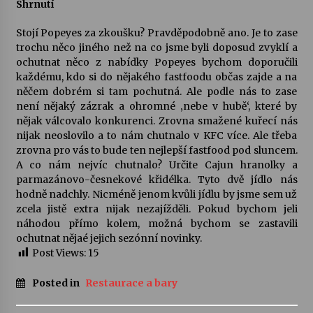
Shrnutí
Stojí Popeyes za zkoušku? Pravděpodobně ano. Je to zase
trochu něco jiného než na co jsme byli doposud zvyklí a
ochutnat něco z nabídky Popeyes bychom doporučili
každému, kdo si do nějakého fastfoodu občas zajde a na
něčem dobrém si tam pochutná. Ale podle nás to zase
není nějaký zázrak a ohromné ‚nebe v hubě‘, které by
nějak válcovalo konkurenci. Zrovna smažené kuřecí nás
nijak neoslovilo a to nám chutnalo v KFC více. Ale třeba
zrovna pro vás to bude ten nejlepší fastfood pod sluncem.
A co nám nejvíc chutnalo? Určite Cajun hranolky a
parmazánovo-česnekové křidélka. Tyto dvě jídlo nás
hodně nadchly. Nicméně jenom kvůli jídlu by jsme sem už
zcela jistě extra nijak nezajížděli. Pokud bychom jeli
náhodou přímo kolem, možná bychom se zastavili
ochutnat nějaé jejich sezónní novinky.
Post Views:
15
Posted in
Restaurace a bary