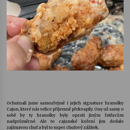
Ochutnali jsme samozřejmě i jejich signature hranolky
Cajun, které nás velice příjemně překvapily. Ony už samy o
sobě by ty hranolky byly oproti jiným řetězcům
nadprůměrné. Ale to cajunské koření jim dodalo
zajímavou chuť a byl to super chuťový zážitek.