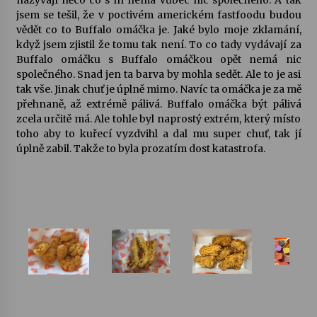
nazývají něco co s ní nemá vůbec nic společného. A tak
jsem se tešil, že v poctivém americkém fastfoodu budou
vědět co to Buffalo omáčka je. Jaké bylo moje zklamání,
když jsem zjistil že tomu tak není. To co tady vydávají za
Buffalo omáčku s Buffalo omáčkou opět nemá nic
společného. Snad jen ta barva by mohla sedět. Ale to je asi
tak vše. Jinak chuť je úplně mimo. Navíc ta omáčka je za mě
přehnaně, až extrémě pálivá. Buffalo omáčka být pálivá
zcela určitě má. Ale tohle byl naprostý extrém, který místo
toho aby to kuřecí vyzdvihl a dal mu super chuť, tak jí
úplně zabil. Takže to byla prozatím dost katastrofa.