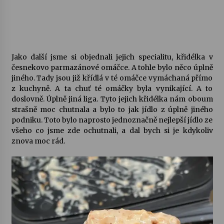
Jako další jsme si objednali jejich specialitu, křidélka v
česnekovo parmazánové omáčce. A tohle bylo něco úplně
jiného. Tady jsou již křídlá v té omáčce vymáchaná přímo
z kuchyně. A ta chuť té omáčky byla vynikající. A to
doslovně. Úplně jiná liga. Tyto jejich křidélka nám oboum
strašně moc chutnala a bylo to jak jídlo z úplně jiného
podniku. Toto bylo naprosto jednoznačně nejlepší jídlo ze
všeho co jsme zde ochutnali, a dal bych si je kdykoliv
znova moc rád.