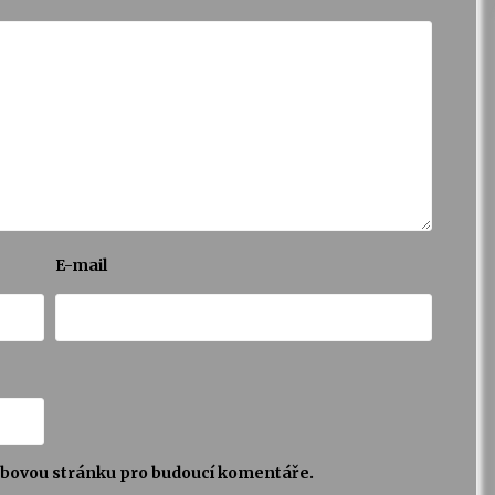
E-mail
webovou stránku pro budoucí komentáře.