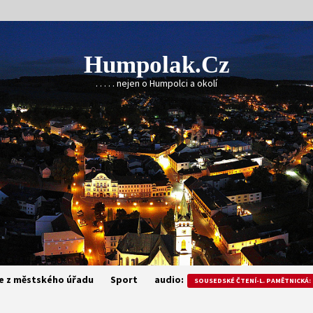
Humpolak.cz
. . . . . nejen o Humpolci a okolí
e z městského úřadu
Sport
audio:
SOUSEDSKÉ ČTENÍ-L. PAMĚTNICKÁ: 