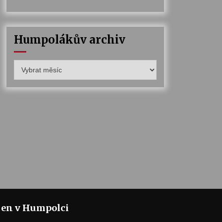
Humpolákův archiv
Humpolákův
archiv
jen v Humpolci