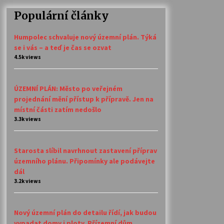
Populární články
Humpolec schvaluje nový územní plán. Týká
se i vás – a teď je čas se ozvat
4.5k views
ÚZEMNÍ PLÁN: Město po veřejném
projednání mění přístup k přípravě. Jen na
místní části zatím nedošlo
3.3k views
Starosta slíbil navrhnout zastavení příprav
územního plánu. Připomínky ale podávejte
dál
3.2k views
Nový územní plán do detailu řídí, jak budou
vypadat domy i ploty. Přízemní dům