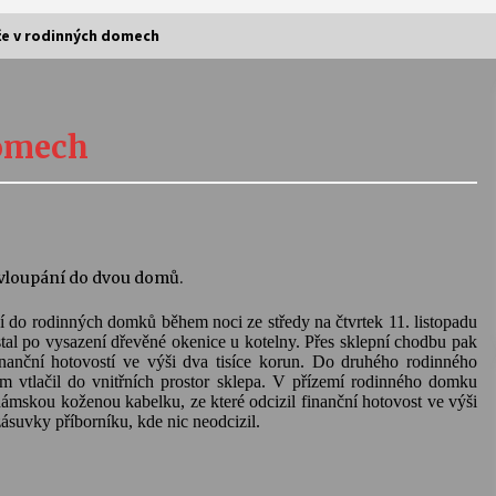
e v rodinných domech
Vernisáž výstavy Josefíny Duškové:
Stávám se kapkou
domech
30. 7. 2026
Letní koncerty ve Stromovce:
Kolchoz a Jenakaši
28. 7. 2026
e vloupání do dvou domů.
ní do rodinných domků během noci ze středy na čtvrtek 11. listopadu
s
Vysočinka
al po vysazení dřevěné okenice u kotelny. Přes sklepní chodbu pak
17. 7. 2026
inanční hotovostí ve výši dva tisíce korun. Do druhého rodinného
m vtlačil do vnitřních prostor sklepa. V přízemí rodinného domku
skou koženou kabelku, ze které odcizil finanční hotovost ve výši
zásuvky příborníku, kde nic neodcizil.
V
Varhanní recitál Michala Novenka v
Klášteře Želiv
3. 7. 2026