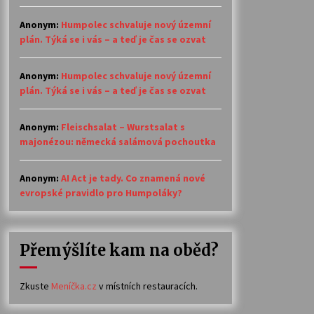
Anonym
:
Humpolec schvaluje nový územní
plán. Týká se i vás – a teď je čas se ozvat
Anonym
:
Humpolec schvaluje nový územní
plán. Týká se i vás – a teď je čas se ozvat
Anonym
:
Fleischsalat – Wurstsalat s
majonézou: německá salámová pochoutka
Anonym
:
AI Act je tady. Co znamená nové
evropské pravidlo pro Humpoláky?
Přemýšlíte kam na oběd?
Zkuste
Meníčka.cz
v místních restauracích.