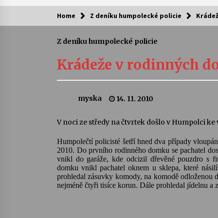
Home
Z deníku humpolecké policie
Krádež
Kam za kulturou?
Z deníku humpolecké policie
Letní koncerty ve Stromovce: Ars
Camerata a Sukuba Ensemble
Krádeže v rodinných 
4. 8. 2026
Pozvánka na integrační festival
myska
14. 11. 2010
Quijotova šedesátka: 28. 7.–1. 8.
2026
28. 7. 2026
V noci ze středy na čtvrtek došlo v Humpolci k
Humpolečtí policisté šetří hned dva případy vloupá
Letní koncerty ve Stromovce: Rufu
Miller
2010. Do prvního rodinného domku se pachatel dost
vnikl do garáže, kde odcizil dřevěné pouzdro s f
22. 7. 2026
domku vnikl pachatel oknem u sklepa, které násilí
prohledal zásuvky komody, na komodě odloženou dám
nejméně čtyři tisíce korun. Dále prohledal jídelnu a 
Za kulturou kousek za Humpolec. 
Želivě ožije odkaz Josefa Čapka
13. 7. 2026