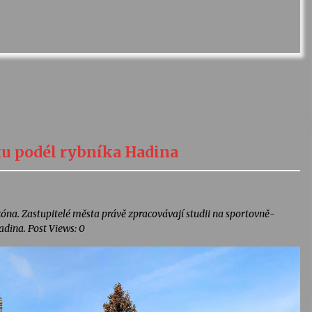
u podél rybníka Hadina
a. Zastupitelé města právě zpracovávají studii na sportovně-
adina. Post Views: 0