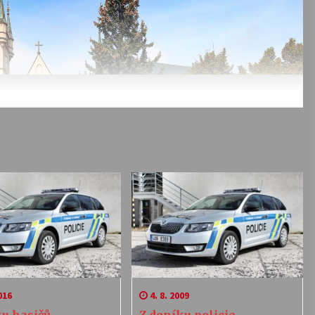
016
4. 8. 2009
ku hasičů
Z deníku policie