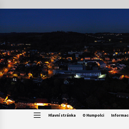
Skip
to
content
Hlavní stránka
O Humpolci
Informac