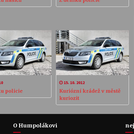
10
15. 10. 2012
u policie
Kuriózní krádež v městě
kuriozit
O Humpolákovi
ne