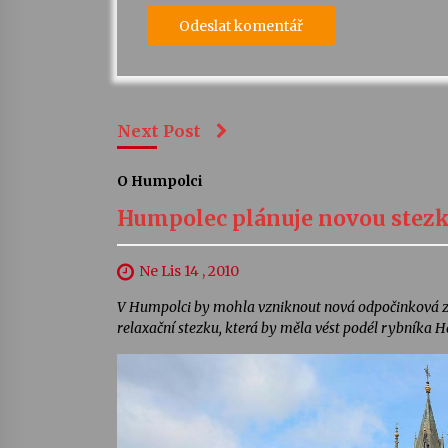
Next Post
O Humpolci
Humpolec plánuje novou stezk
Ne Lis 14 , 2010
V Humpolci by mohla vzniknout nová odpočinková zón
relaxační stezku, která by měla vést podél rybníka H