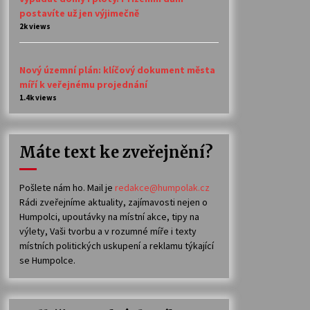
postavíte už jen výjimečně
2k views
Nový územní plán: klíčový dokument města
míří k veřejnému projednání
1.4k views
Máte text ke zveřejnění?
Pošlete nám ho. Mail je
redakce@humpolak.cz
Rádi zveřejníme aktuality, zajímavosti nejen o
Humpolci, upoutávky na místní akce, tipy na
výlety, Vaši tvorbu a v rozumné míře i texty
místních politických uskupení a reklamu týkající
se Humpolce.