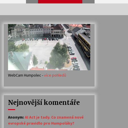
Veselí muzikanti
30. 7. 2026
Votavžatský ploty
23. 7. 2026
WebCam Humpolec -
více pohledů
Ozvěny prázdnin
14. 7. 2026
Nejnovější komentáře
Petr Adamec – Malovaný svět
30. 6. 2026
Anonym
:
AI Act je tady. Co znamená nové
evropské pravidlo pro Humpoláky?