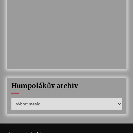
Humpolákův archiv
Humpolákův
archiv