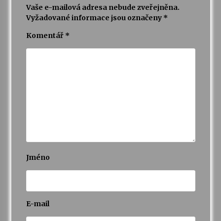
Vaše e-mailová adresa nebude zveřejněna.
Vyžadované informace jsou označeny
*
Komentář
*
Jméno
E-mail