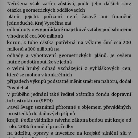
Neřešena však zatím zůstává, podle jeho dalších slov,
otázka geometrických oddělovacích
plánů, jejichž pořízení není časově ani finančně
jednoduché. Kraj Vysočina má
odhadnuty nevypořádané majetkové vztahy pod silnicemi
v hodnotě cca 300 milionů
korun, z toho částka potřebná na výkupy činí cca 200
milionů a 100 milionů na
odhady a vyhotovení geometrických plánů. Je ovšem
nutné podotknout, že se jedná
o velmi hrubý odhad vzcházející z vyhláškových cen,
které se mohou v konkrétních
případech výkupů podstatně měnit směrem nahoru, dodal
Pospíchal.
V průběhu jednání také ředitel Státního fondu dopravní
infrastruktury (SFDI)
Pavel Švagr seznámil přítomné s objemem převáděných
prostředků do daňových příjmů
krajů. Podle vládního návrhu zákona budou mít kraje od
roku 2004 finanční prostředky
na údržbu, opravy a investice na krajské silniční síti v