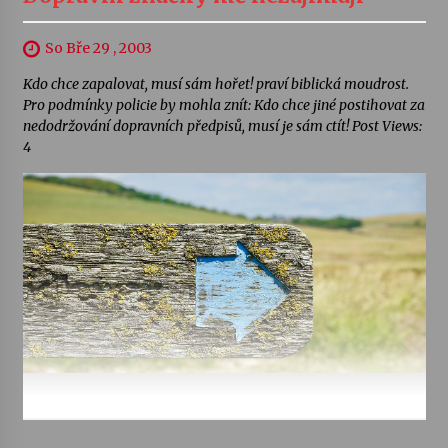
So Bře 29 , 2003
Kdo chce zapalovat, musí sám hořet! praví biblická moudrost.
Pro podmínky policie by mohla znít: Kdo chce jiné postihovat za
nedodržování dopravních předpisů, musí je sám ctít! Post Views:
4