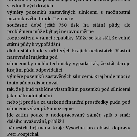
v jednotlivých krajích
výměry pozemků zastavěných silnicemi s možnostmi
Varhanní recitál Michala Novenka v Klášteře
pozemkového fondu. Ten má v
Želiv
současné době ještě 750 tisíc ha státní půdy, ale
3. 7. 2026
problémem může být její nerovnoměrné
rozprostření v rámci republiky. Může se tak stát, že volné
Petr Adamec – Malovaný svět
státní půdy k vypořádání
30. 6. 2026
dluhu státu bude v některých krajích nedostatek. Vlastní
narovnání majetku pod
silnicemi by mohlo technicky vypadat tak, že stát daruje
krajům půdu odpovídající
výměře pozemků zastavěných silnicemi. Kraj bude moci s
touto půdou disponovat
tak, že ji buď nabídne vlastníkům pozemků pod silnicemi
jako náhradní plnění
nebo ji prodá a za utržené finanční prostředky půdu pod
silnicemi vykoupí. Samozřejmě
jde zatím pouze o nedopracovaný záměr, spíš o směr
dalšího uvažování, přiblížil
náměstek hejtmana kraje Vysočina pro oblast dopravy
Petr Pospíchal.