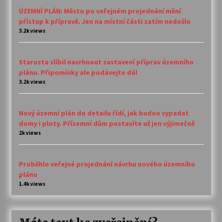
ÚZEMNÍ PLÁN: Město po veřejném projednání mění
přístup k přípravě. Jen na místní části zatím nedošlo
3.2k views
Starosta slíbil navrhnout zastavení příprav územního
plánu. Připomínky ale podávejte dál
3.2k views
Nový územní plán do detailu řídí, jak budou vypadat
domy i ploty. Přízemní dům postavíte už jen výjimečně
2k views
Proběhlo veřejné projednání návrhu nového územního
plánu
1.4k views