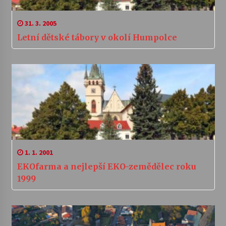
31. 3. 2005
Letní dětské tábory v okolí Humpolce
1. 1. 2001
EKOfarma a nejlepší EKO-zemědělec roku
1999