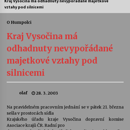
Kraj Vysočina má odhadnuty nevypořádané majetkové
vztahy pod silnicemi
Letní koncerty ve Stromovce: Ars Camerata a
Sukuba Ensemble
4. 8. 2026
O Humpolci
Kraj Vysočina má
Vernisáž výstavy Josefíny Duškové: Stávám se
kapkou
odhadnuty nevypořádané
30. 7. 2026
majetkové vztahy pod
Veselí muzikanti
30. 7. 2026
silnicemi
Pozvánka na integrační festival Quijotova
olaf
28. 3. 2003
šedesátka: 28. 7.–1. 8. 2026
28. 7. 2026
Na pravidelném pracovním jednání se v pátek 21. března
sešla v prostorách sídla
Letní koncerty ve Stromovce: Kolchoz a
Krajského úřadu kraje Vysočina dopravní komise
Jenakaši
Asociace krajů ČR. Radní pro
28. 7. 2026