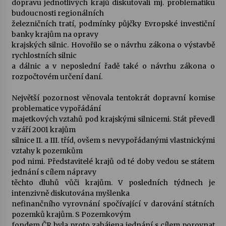
dopravu jednotlivých krajů diskutovali mj. problematiku
budoucnosti regionálních
Votavžatský ploty
železničních tratí, podmínky půjčky Evropské investiční
23. 7. 2026
banky krajům na opravy
krajských silnic. Hovořilo se o návrhu zákona o výstavbě
rychlostních silnic
a dálnic a v neposlední řadě také o návrhu zákona o
Letní koncerty ve Stromovce: Rufus Miller
rozpočtovém určení daní.
22. 7. 2026
Největší pozornost věnovala tentokrát dopravní komise
problematice vypořádání
Vysočinka
majetkových vztahů pod krajskými silnicemi. Stát převedl
17. 7. 2026
v září 2001 krajům
silnice II. a III. tříd, ovšem s nevypořádanými vlastnickými
vztahy k pozemkům
Ozvěny prázdnin
pod nimi. Představitelé krajů od té doby vedou se státem
14. 7. 2026
jednání s cílem nápravy
těchto dluhů vůči krajům. V posledních týdnech je
intenzivně diskutována myšlenka
nefinančního vyrovnání spočívající v darování státních
Za kulturou kousek za Humpolec. V Želivě ožije
odkaz Josefa Čapka
pozemků krajům. S Pozemkovým
13. 7. 2026
fondem ČR byla proto zahájena jednání s cílem porovnat