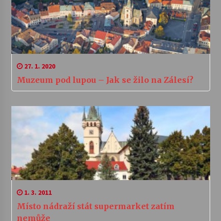
27. 1. 2020
Muzeum pod lupou – Jak se žilo na Zálesí?
1. 3. 2011
Místo nádraží stát supermarket zatím
nemůže