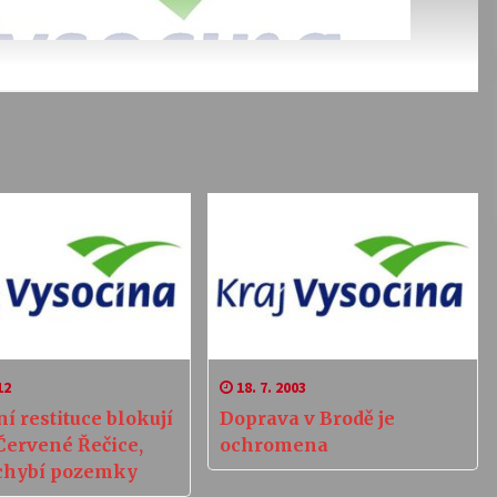
12
18. 7. 2003
í restituce blokují
Doprava v Brodě je
Červené Řečice,
ochromena
chybí pozemky