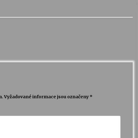
a.
Vyžadované informace jsou označeny
*