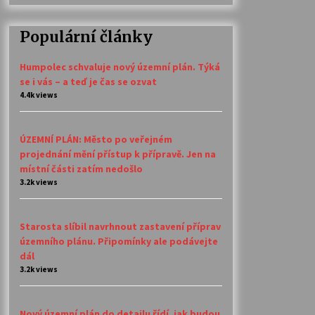
Populární články
Humpolec schvaluje nový územní plán. Týká
se i vás – a teď je čas se ozvat
4.4k views
ÚZEMNÍ PLÁN: Město po veřejném
projednání mění přístup k přípravě. Jen na
místní části zatím nedošlo
3.2k views
Starosta slíbil navrhnout zastavení příprav
územního plánu. Připomínky ale podávejte
dál
3.2k views
Nový územní plán do detailu řídí, jak budou