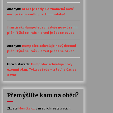
Anonym
:
AI Act je tady. Co znamená nové
evropské pravidlo pro Humpoláky?
frantisek
:
Humpolec schvaluje nový územní
plán. Týká se i vás – a teď je čas se ozvat
Anonym
:
Humpolec schvaluje nový územní
plán. Týká se i vás – a teď je čas se ozvat
Ulrich Marsch
:
Humpolec schvaluje nový
územní plán. Týká se i vás – a teď je čas se
ozvat
Přemýšlíte kam na oběd?
Zkuste
Meníčka.cz
v místních restauracích.