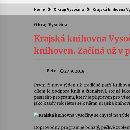
Home
O kraji Vysočina
Krajská knihovna Vy
Kam za kulturou?
O kraji Vysočina
Letní koncerty ve Stromovce: Ars
Camerata a Sukuba Ensemble
Krajská knihovna Vysoč
4. 8. 2026
knihoven. Začíná už v po
Pozvánka na integrační festival
Quijotova šedesátka: 28. 7.–1. 8.
2026
Petr
27. 9. 2018
28. 7. 2026
Letní koncerty ve Stromovce: Rufu
První říjnový týden už tradičně patří knihov
Miller
cílem je podpora knih a čtenářství, stejně ja
22. 7. 2026
pestrého programu, který je připraven pro všech
jako každý rok i letos se k němu Krajská knihov
Za kulturou kousek za Humpolec. 
Želivě ožije odkaz Josefa Čapka
13. 7. 2026
Doprovodný program je bohatý, pečlivě zvolený,