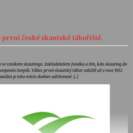
e první české skautské tábořiště.
o se vznikem skautingu. Zakladatelem Junáka a tím, kdo skauting do
njamín Svojsík. Vůbec první skautský tábor založil už v roce 1912
autům je toto místo dodnes udržované. […]