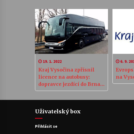
19. 1. 2022
6. 9. 20
Kraj Vysočina zpřísnil
Evrops
licence na autobusy:
na Vys
dopravce jezdící do Brna
se bouří
Uživatelský box
Přihlásit se