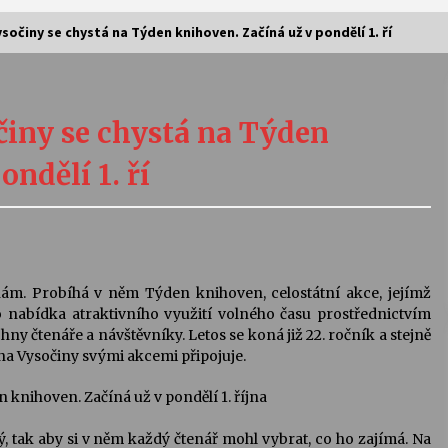
sočiny se chystá na Týden knihoven. Začíná už v pondělí 1. ří
Vernisáž výstavy Josefíny Duškové:
Stávám se kapkou
iny se chystá na Týden
30. 7. 2026
ndělí 1. ří
Letní koncerty ve Stromovce:
Kolchoz a Jenakaši
28. 7. 2026
s
Vysočinka
nám. Probíhá v něm Týden knihoven, celostátní akce, jejímž
17. 7. 2026
ko nabídka atraktivního využití volného času prostřednictvím
ny čtenáře a návštěvníky. Letos se koná již 22. ročník a stejně
na Vysočiny svými akcemi připojuje.
V
Varhanní recitál Michala Novenka v
Klášteře Želiv
3. 7. 2026
 tak aby si v něm každý čtenář mohl vybrat, co ho zajímá. Na