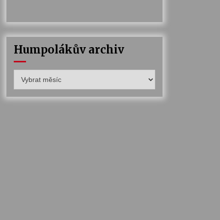
Humpolákův archiv
Humpolákův
archiv