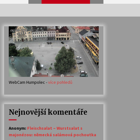
Veselí muzikanti
30. 7. 2026
Votavžatský ploty
23. 7. 2026
WebCam Humpolec -
více pohledů
Ozvěny prázdnin
14. 7. 2026
Nejnovější komentáře
Petr Adamec – Malovaný svět
30. 6. 2026
Anonym
:
Fleischsalat – Wurstsalat s
majonézou: německá salámová pochoutka