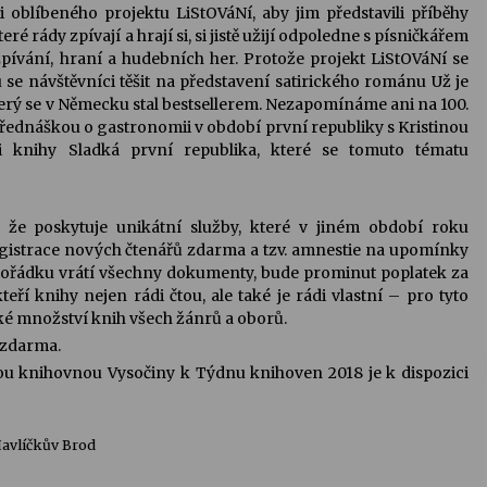
i oblíbeného projektu LiStOVáNí, aby jim představili příběhy
ré rády zpívají a hrají si, si jistě užijí odpoledne s písničkářem
vání, hraní a hudebních her. Protože projekt LiStOVáNí se
 se návštěvníci těšit na představení satirického románu Už je
rý se v Německu stal bestsellerem. Nezapomínáme ani na 100.
řednáškou o gastronomii v období první republiky s Kristinou
 knihy Sladká první republika, které se tomuto tématu
 že poskytuje unikátní služby, které v jiném období roku
egistrace nových čtenářů zdarma a tzv. amnestie na upomínky
 pořádku vrátí všechny dokumenty, bude prominut poplatek za
kteří knihy nejen rádi čtou, ale také je rádi vlastní – pro tyto
lké množství knih všech žánrů a oborů.
 zdarma.
u knihovnou Vysočiny k Týdnu knihoven 2018 je k dispozici
Havlíčkův Brod