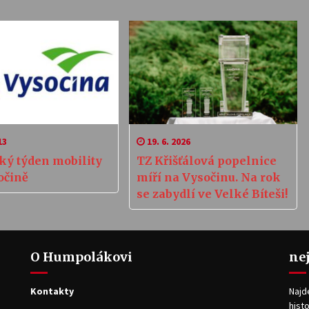
13
19. 6. 2026
ký týden mobility
TZ Křišťálová popelnice
očině
míří na Vysočinu. Na rok
se zabydlí ve Velké Bíteši!
O Humpolákovi
ne
Kontakty
Najd
histo