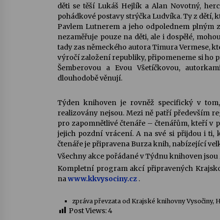
děti se těší Lukáš Hejlík a Alan Novotný, herc
pohádkové postavy strýčka Ludvíka. Ty z dětí, kte
Pavlem Lutnerem a jeho odpolednem plným zpí
nezaměřuje pouze na děti, ale i dospělé, mohou
tady zas německého autora Timura Vermese, kte
výročí založení republiky, připomeneme si ho p
Šemberovou a Evou Všetíčkovou, autorkami
dlouhodobě věnují.
Týden knihoven je rovněž specifický v tom,
realizovány nejsou. Mezi ně patří především r
pro zapomnětlivé čtenáře – čtenářům, kteří v
jejich pozdní vrácení. A na své si přijdou i ti, 
čtenáře je připravena Burza knih, nabízející ve
Všechny akce pořádané v Týdnu knihoven jsou
Kompletní program akcí připravených Krajsko
na
www.kkvysociny.cz
.
zpráva převzata od Krajské knihovny Vysočiny, 
Post Views:
4