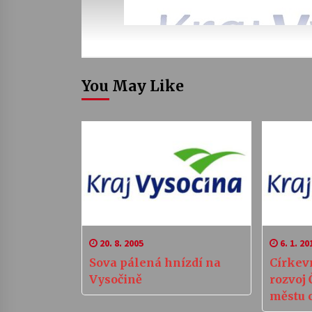
You May Like
20. 8. 2005
6. 1. 20
Sova pálená hnízdí na
Církevn
Vysočině
rozvoj 
městu 