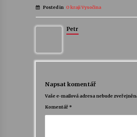
Posted in
O kraji Vysočina
Petr
Napsat komentář
Vaše e-mailová adresa nebude zveřejněn
Komentář
*