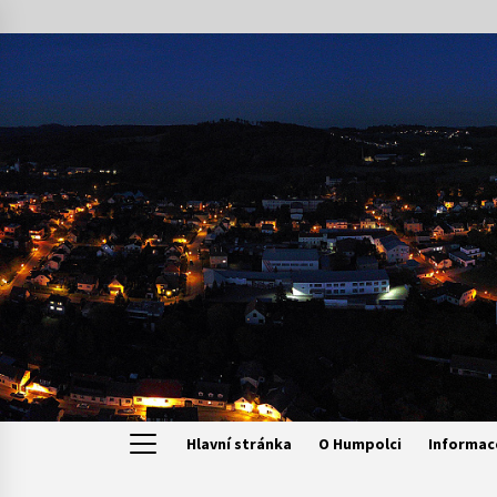
Skip
to
content
Hlavní stránka
O Humpolci
Informac