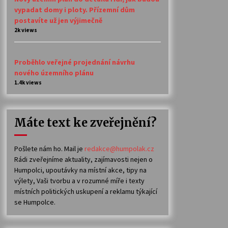
vypadat domy i ploty. Přízemní dům
postavíte už jen výjimečně
2k views
Proběhlo veřejné projednání návrhu
nového územního plánu
1.4k views
Máte text ke zveřejnění?
Pošlete nám ho. Mail je
redakce@humpolak.cz
Rádi zveřejníme aktuality, zajímavosti nejen o
Humpolci, upoutávky na místní akce, tipy na
výlety, Vaši tvorbu a v rozumné míře i texty
místních politických uskupení a reklamu týkající
se Humpolce.