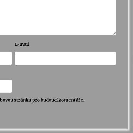
E-mail
webovou stránku pro budoucí komentáře.