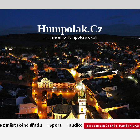
Humpolak.cz
. . . . . nejen o Humpolci a okolí
e z městského úřadu
Sport
audio:
SOUSEDSKÉ ČTENÍ-L. PAMĚTNICKÁ: 