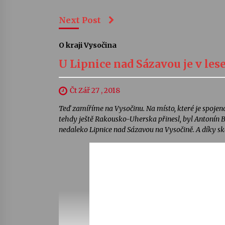
Next Post
O kraji Vysočina
U Lipnice nad Sázavou je v les
Čt Zář 27 , 2018
Teď zamíříme na Vysočinu. Na místo, které je spojen
tehdy ještě Rakousko-Uherska přinesl, byl Antonín Be
nedaleko Lipnice nad Sázavou na Vysočině. A díky sk