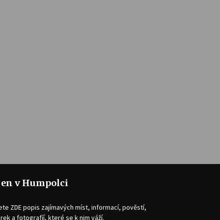
jen v Humpolci
ete ZDE popis zajímavých míst, informací, pověstí,
rek a fotografíí, které se k nim váží.