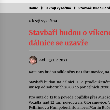
Home
O kraji Vysočina
Stavbaři budou o ví
Kam za kulturou?
O kraji Vysočina
Letní koncerty ve Stromovce: Ars
Camerata a Sukuba Ensemble
Stavbaři budou o víkend
4. 8. 2026
dálnice se uzavře
Pozvánka na integrační festival
Quijotova šedesátka: 28. 7.–1. 8.
2026
Axl
1. 7. 2021
28. 7. 2026
Letní koncerty ve Stromovce: Rufu
Kamiony budou odkloněny na Olbramovice, na d
Miller
22. 7. 2026
Stavbaři budou na dálnici D1 o prodlouženém 
musejí od sobotních 20:00 do pondělních 20:00 
Za kulturou kousek za Humpolec. 
Pro auta do 12 tun povede objížďka přes Miroš
Želivě ožije odkaz Josefa Čapka
Vozidla nad 12 tun pojedou na Olbramovice, V
13. 7. 2026
Pelhřimov a Humpolec, informoval Martin Buček z