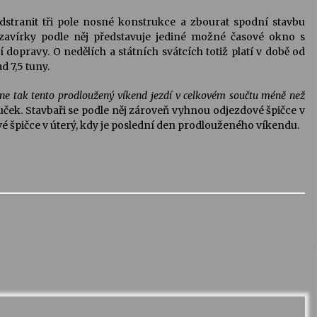
tranit tři pole nosné konstrukce a zbourat spodní stavbu
zavírky podle něj představuje jediné možné časové okno s
opravy. O nedělích a státních svátcích totiž platí v době od
d 7,5 tuny.
e tak tento prodloužený víkend jezdí v celkovém součtu méně než
ček. Stavbaři se podle něj zároveň vyhnou odjezdové špičce v
 špičce v úterý, kdy je poslední den prodlouženého víkendu.