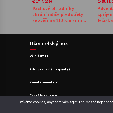
17. 4. 2020
25. 11. 
Pachové ohradníky
Advent
chrání řidiče před střety
zpříje
se zvěří na 130 km silnic
Ježíška
na Vysočině
Uživatelský box
Přihlásit se
Zdroj kanálů (příspěvky)
Kanál komentářů
Česká lokalizace
Užíváme cookies, abychom vám zajistili co možná nejsnadně