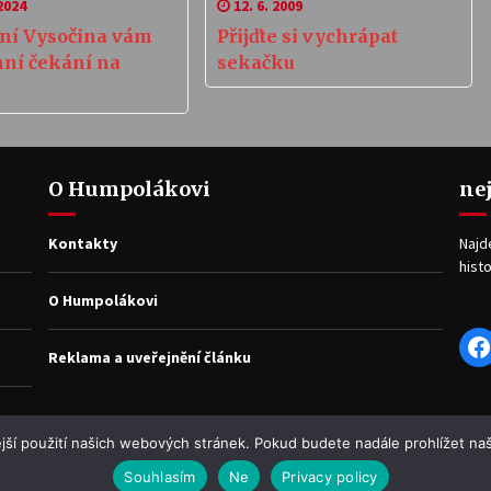
2024
12. 6. 2009
ní Vysočina vám
Přijďte si vychrápat
mní čekání na
sekačku
O Humpolákovi
ne
Kontakty
Najd
histo
O Humpolákovi
F
Reklama a uveřejnění článku
jší použití našich webových stránek. Pokud budete nadále prohlížet naš
Souhlasím
Ne
Privacy policy