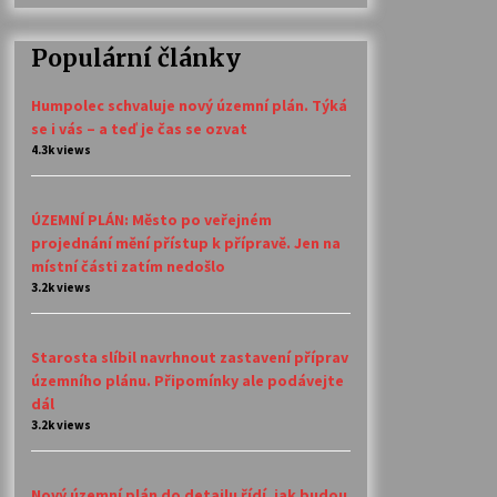
Populární články
Humpolec schvaluje nový územní plán. Týká
se i vás – a teď je čas se ozvat
4.3k views
ÚZEMNÍ PLÁN: Město po veřejném
projednání mění přístup k přípravě. Jen na
místní části zatím nedošlo
3.2k views
Starosta slíbil navrhnout zastavení příprav
územního plánu. Připomínky ale podávejte
dál
3.2k views
Nový územní plán do detailu řídí, jak budou