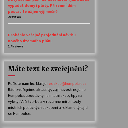
vypadat domy i ploty. Přízemní dům
postavíte už jen výjimečně
2k views
Proběhlo veřejné projednání návrhu
nového územního plánu
1.4k views
Máte text ke zveřejnění?
Pošlete nám ho. Mail je
redakce@humpolak.cz
Rádi zveřejníme aktuality, zajímavosti nejen o
Humpolci, upoutávky na místní akce, tipy na
výlety, Vaši tvorbu a v rozumné míře i texty
místních politických uskupení a reklamu týkající
se Humpolce.