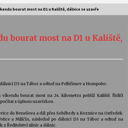
kendu bourat most na D1 u Kaliště, dálnice se uzavře
Vernisáž výstavy Josefíny Duškové:
Stávám se kapkou
u bourat most na D1 u Kaliště,
30. 7. 2026
Letní koncerty ve Stromovce:
Kolchoz a Jenakaši
28. 7. 2026
s
Vysočinka
álnici D3 na Tábor a odtud na Pelhřimov a Humpolec.
17. 7. 2026
víkendu bourat most na 24. kilometru poblíž Kaliště. Řidiči
počítat s úplnou uzavírkou.
V
Varhanní recitál Michala Novenka v
ovice do Benešova a dál přes Soběhrdy a Kozmice na Ostředek.
Klášteře Želiv
otice a Miličín, následně po dálnici D3 na Tábor a odtud na
3. 7. 2026
 Ředitelství silnic a dálnic.