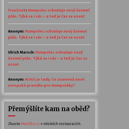
frantisek
:
Humpolec schvaluje nový územní
plán. Týká se i vás – a teď je čas se ozvat
Anonym
:
Humpolec schvaluje nový územní
plán. Týká se i vás – a teď je čas se ozvat
Ulrich Marsch
:
Humpolec schvaluje nový
územní plán. Týká se i vás – a teď je čas se
ozvat
Anonym
:
AI Act je tady. Co znamená nové
evropské pravidlo pro Humpoláky?
Přemýšlíte kam na oběd?
Zkuste
Meníčka.cz
v místních restauracích.