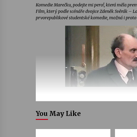
Komedie Marečku, podejte mi pero!, která měla premi
Film, který podle scénáře dvojice Zdeněk Svěrák – La
prvorepublikové studentské komedie, možná i proto z
You May Like