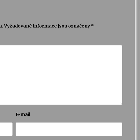
a.
Vyžadované informace jsou označeny
*
E-mail