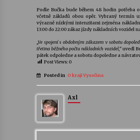
Podle Bučka bude během 48 hodin potřeba ods
včetně základů obou opěr. Vybraný termín u
výrazně nízkými intenzitami zejména nákladní d
13:00 do 22:00 zákaz jízdy nákladních vozidel na
„Ve spojení s obdobným zákazem v sobotu dopoledn
třetina běžného počtu nákladních vozidel,“
uvedl Bu
pátek odpoledne a sobotu dopoledne a návratové
Post Views:
0
Posted in
O kraji Vysočina
Axl