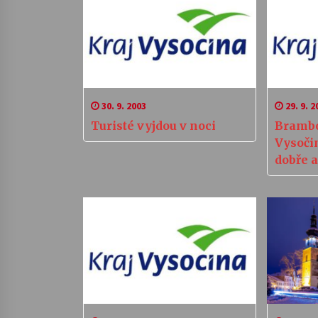
30. 9. 2003
29. 9. 2
Turisté vyjdou v noci
Brambo
Vysočin
dobře 