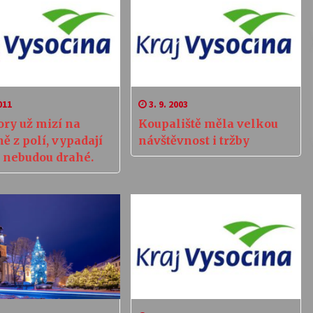
011
3. 9. 2003
ry už mizí na
Koupaliště měla velkou
ě z polí, vypadají
návštěvnost i tržby
a nebudou drahé.