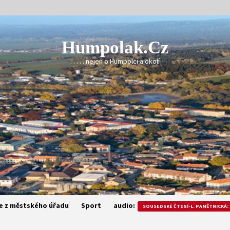
Humpolak.cz
. . . . . nejen o Humpolci a okolí
e z městského úřadu
Sport
audio:
SOUSEDSKÉ ČTENÍ-L. PAMĚTNICKÁ: 