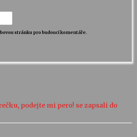
webovou stránku pro budoucí komentáře.
čku, podejte mi pero! se zapsali do