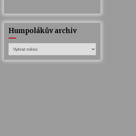
Humpolákův archiv
Humpolákův
archiv