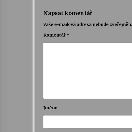
Napsat komentář
Vaše e-mailová adresa nebude zveřejněn
Komentář
*
Jméno