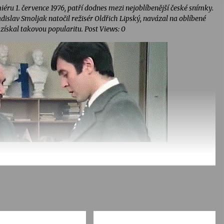
éru 1. července 1976, patří dodnes mezi nejoblíbenější české snímky.
dislav Smoljak natočil režisér Oldřich Lipský, navázal na oblíbené
ískal takovou popularitu. Post Views: 0