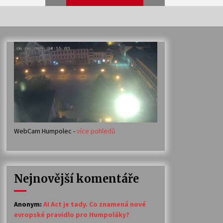
Veselí muzikanti
30. 7. 2026
Votavžatský ploty
23. 7. 2026
WebCam Humpolec -
více pohledů
Ozvěny prázdnin
14. 7. 2026
Nejnovější komentáře
Petr Adamec – Malovaný svět
30. 6. 2026
Anonym
:
AI Act je tady. Co znamená nové
evropské pravidlo pro Humpoláky?