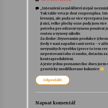
„Intenzivní zemědělství stejně nezmizí 
Tak tahle veta je dost rozporuplna. In
levnejsi, ale puda se vice vycerpava (
ji nici, velke plochy orne pudy jsou vice
potreba pro udrzeni vynosu pouzivat je
rostou a vynosy nikoliv.
Za druhe: Zvysovanim produkce (chemik
(tedy v nasi zapadni casti sveta – v af
nevyuzitych vyrobku (prece to tem c
nepestovani toho ci onoho, dotacim za
kontraproduktivni.
A jeste jednu poznamecku: dnes jsem si
geneticky modifikovane kukurice
Odpovědět
Napsat komentář