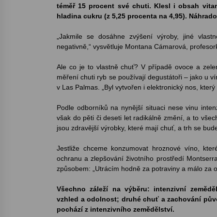
téměř 15 procent své chuti. Klesl i obsah vit
hladina cukru (z 5,25 procenta na 4,95). Náhradou 
„Jakmile se dosáhne zvýšení výroby, jiné vlastn
negativně,“ vysvětluje Montana Cámarová, profesork
Ale co je to vlastně chuť? V případě ovoce a zel
měření chuti ryb se používají degustátoři – jako u ví
v Las Palmas. „Byl vytvořen i elektronický nos, který
Podle odborníků na nynější situaci nese vinu inten
však do pěti či deseti let radikálně změní, a to vše
jsou zdravější výrobky, které mají chuť, a trh se bud
Jestliže chceme konzumovat hroznové víno, kter
ochranu a zlepšování životního prostředí Montserra
způsobem: „Utrácím hodně za potraviny a málo za obl
Všechno záleží na výběru: intenzivní zeměděl
vzhled a odolnost; druhé chuť a zachování pův
pochází z intenzivního zemědělství.