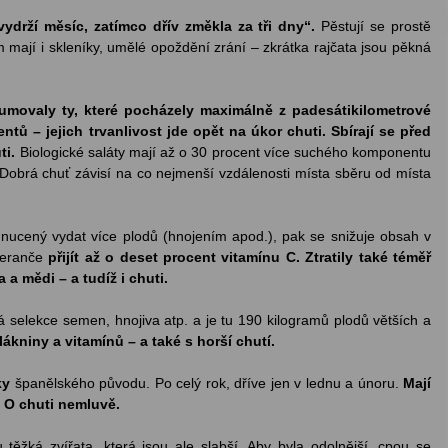
ydrží měsíc, zatímco dřív změkla za tři dny“.
Pěstují se prostě
om mají i skleníky, umělé opoždění zrání – zkrátka rajčata jsou pěkná
umovaly ty, které pocházely maximálně z padesátikilometrové
ntů – jejich trvanlivost jde opět na úkor chuti. Sbírají se před
ti.
Biologické saláty mají až o 30 procent více suchého komponentu
). Dobrá chuť závisí na co nejmenší vzdálenosti místa sběru od místa
m nucený vydat více plodů (hnojením apod.), pak se snižuje obsah v
meranče
přijít až o deset procent vitamínu C. Ztratily také téměř
a mědi – a tudíž i chuti.
 selekce semen, hnojiva atp. a je tu 190 kilogramů plodů větších a
kniny a vitamínů – a také s horší chutí.
ky
španělského původu. Po celý rok, dříve jen v lednu a únoru.
Mají
. O chuti nemluvě.
ěžká zvířata, která jsou ale slabší. Aby byla odolnější, cpou se