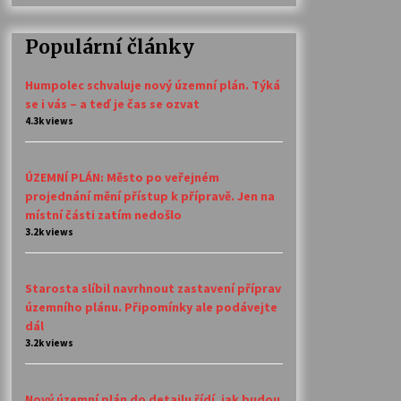
Populární články
Humpolec schvaluje nový územní plán. Týká
se i vás – a teď je čas se ozvat
4.3k views
ÚZEMNÍ PLÁN: Město po veřejném
projednání mění přístup k přípravě. Jen na
místní části zatím nedošlo
3.2k views
Starosta slíbil navrhnout zastavení příprav
územního plánu. Připomínky ale podávejte
dál
3.2k views
Nový územní plán do detailu řídí, jak budou