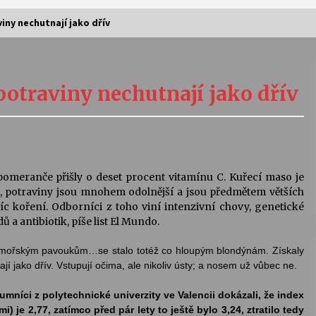
iny nechutnají jako dřív
Vernisáž výstavy Josefíny Duškové:
Stávám se kapkou
potraviny nechutnají jako dřív
30. 7. 2026
Letní koncerty ve Stromovce:
Kolchoz a Jenakaši
28. 7. 2026
 pomeranče přišly o deset procent vitamínu C. Kuřecí maso je
tě, potraviny jsou mnohem odolnější a jsou předmětem větších
s
Vysočinka
íc koření. Odborníci z toho viní intenzivní chovy, genetické
17. 7. 2026
ů a antibiotik, píše list El Mundo.
 mořským pavoukům…se stalo totéž co hloupým blondýnám. Získaly
tnají jako dřív. Vstupují očima, ale nikoliv ústy; a nosem už vůbec ne.
V
Varhanní recitál Michala Novenka v
Klášteře Želiv
umníci z polytechnické univerzity ve Valencii dokázali, že index
3. 7. 2026
) je 2,77, zatímco před pár lety to ještě bylo 3,24, ztratilo tedy