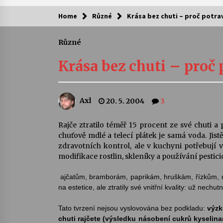
Home
Různé
Krása bez chuti – proč potrav
Kam za kulturou?
Různé
Letní koncerty ve Stromovce: Ars
Camerata a Sukuba Ensemble
Krása bez chuti – proč 
4. 8. 2026
Pozvánka na integrační festival
Axl
20. 5. 2004
3
Quijotova šedesátka: 28. 7.–1. 8.
2026
28. 7. 2026
Rajče ztratilo téměř 15 procent ze své chuti a
chuťově mdlé a telecí plátek je samá voda. Jis
Letní koncerty ve Stromovce: Rufu
zdravotních kontrol, ale v kuchyni potřebují v
Miller
modifikace rostlin, skleníky a používání pesticid
22. 7. 2026
ajčatům, bramborám, paprikám, hruškám, řízkům,
na estetice, ale ztratily své vnitřní kvality: už nechu
Za kulturou kousek za Humpolec. 
Želivě ožije odkaz Josefa Čapka
Tato tvrzení nejsou vyslovována bez podkladu:
výzk
13. 7. 2026
chuti rajčete (výsledku násobení cukrů kyselinami