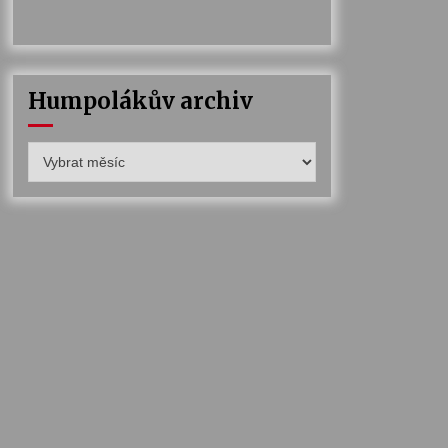
Humpolákův archiv
Humpolákův
archiv