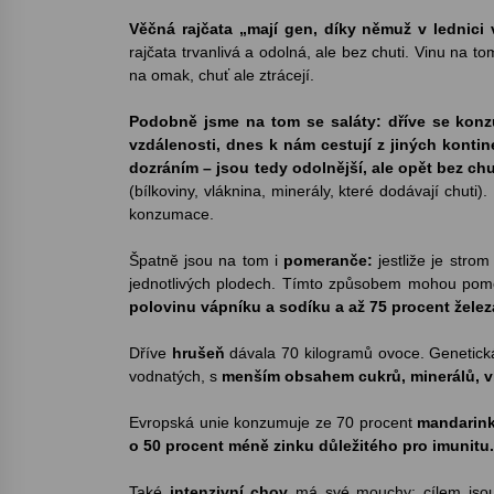
Věčná rajčata „mají gen, díky němuž v lednici v
rajčata trvanlivá a odolná, ale bez chuti. Vinu na t
na omak, chuť ale ztrácejí.
Podobně jsme na tom se saláty: dříve se konz
vzdálenosti, dnes k nám cestují z jiných kontine
dozráním – jsou tedy odolnější, ale opět bez chu
(bílkoviny, vláknina, minerály, které dodávají chuti
konzumace.
Špatně jsou na tom i
pomeranče:
jestliže je stro
jednotlivých plodech. Tímto způsobem mohou po
polovinu vápníku a sodíku a až 75 procent železa 
Dříve
hrušeň
dávala 70 kilogramů ovoce. Genetická
vodnatých, s
menším obsahem cukrů, minerálů, vlá
Evropská unie konzumuje ze 70 procent
mandarin
o 50 procent méně zinku důležitého pro imunitu
Také
intenzivní chov
má své mouchy: cílem jsou t