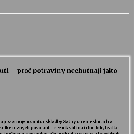
uti – proč potraviny nechutnají jako
upozornuje uz autor skladby Satiry o remeslnicich a
usniky ruznych povolani – reznik vidi na trhu dobytcatko