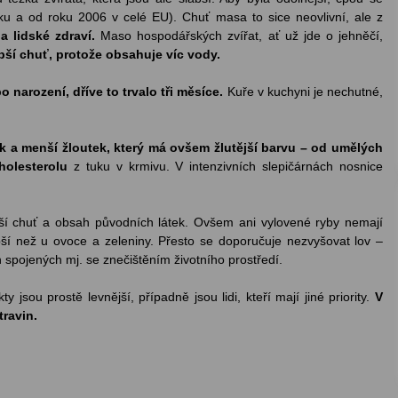
 a od roku 2006 v celé EU). Chuť masa to sice neovlivní, ale z
a lidské zdraví.
Maso hospodářských zvířat, ať už jde o jehněčí,
bší chuť, protože obsahuje víc vody.
narození, dříve to trvalo tři měsíce.
Kuře v kuchyni je nechutné,
ek a menší žloutek, který má ovšem žlutější barvu – od umělých
holesterolu
z tuku v krmivu. V intenzivních slepičárnách nosnice
tší chuť a obsah původních látek. Ovšem ani vylovené ryby nemají
epší než u ovoce a zeleniny. Přesto se doporučuje nezvyšovat lov –
 spojených mj. se znečištěním životního prostředí.
 jsou prostě levnější, případně jsou lidi, kteří mají jiné priority.
V
travin.