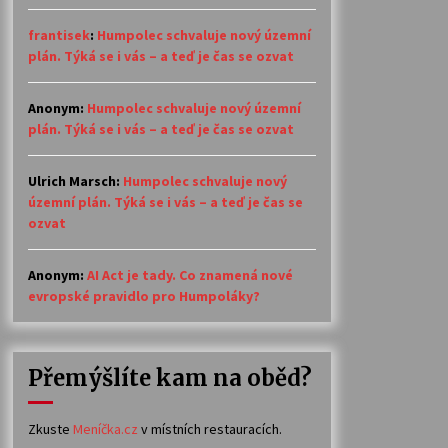
frantisek
:
Humpolec schvaluje nový územní
plán. Týká se i vás – a teď je čas se ozvat
Anonym
:
Humpolec schvaluje nový územní
plán. Týká se i vás – a teď je čas se ozvat
Ulrich Marsch
:
Humpolec schvaluje nový
územní plán. Týká se i vás – a teď je čas se
ozvat
Anonym
:
AI Act je tady. Co znamená nové
evropské pravidlo pro Humpoláky?
Přemýšlíte kam na oběd?
Zkuste
Meníčka.cz
v místních restauracích.