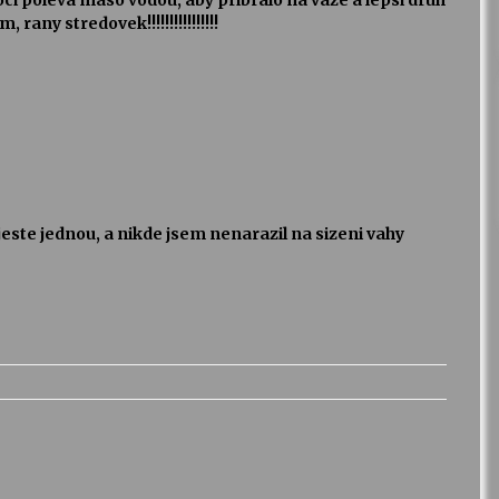
 noci poleva maso vodou, aby pribralo na vaze a lepsi druh
rany stredovek!!!!!!!!!!!!!!!!
 jeste jednou, a nikde jsem nenarazil na sizeni vahy