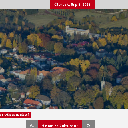
Čtvrtek, Srp 6, 2026
STRAŠIDLA ZE ZÁLESÍ
Kam za kulturou?