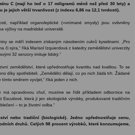
amínu C (mají ho teď o 17 miligramů méně než před 30 lety) a
je jejich větší trvanlivost (z indexu 6,86 na 12,1 tvrdosti).
osti, například organoleptické (=vnímané smysly) jsou ovlivněny
a výživy na madridské universitě.
eniny se měří indexem získaným násobením cukrů kyselinami. „Pro
na či sýra,“ říká Marisol Izquierdová z katedry zemědělství univerzity
 svými 32 senzory imituje lidský.“
zivní zemědělství, které upřednostňuje kvantitu nad kvalitou. To se
chno díky spotřebiteli. „Zemědělci dělají, co po nich žádá trh. Žádané
e tímto směrem vyvíjet,“ říká jeden z nich.
é má opravdovou chuť, musíme se řídit příkladem odbornice na
t Escutiové, která jí jen ekologické výrobky, produkované tradičním
ečení – to je životní volba.“
ství nebo tradiční (biologické). Jedno upřednostňuje cenu,
odních druhů. Celých 98 procent výrobků, které konzumujeme,