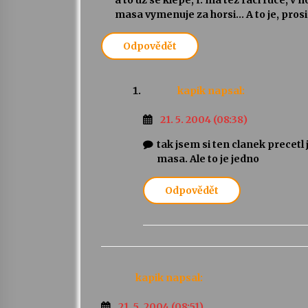
a to uz se klepe, r. ma tez raci ruce, v
masa vymenuje za horsi… A to je, prosim, 
Odpovědět
kapik
napsal:
21. 5. 2004 (08:38)
tak jsem si ten clanek precetl
masa. Ale to je jedno
Odpovědět
kapik
napsal:
21. 5. 2004 (08:51)