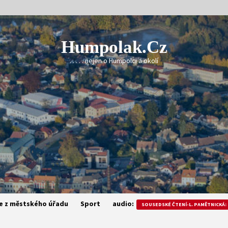
Humpolak.cz
. . . . . nejen o Humpolci a okolí
e z městského úřadu
Sport
audio:
SOUSEDSKÉ ČTENÍ-L. PAMĚTNICKÁ: 