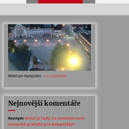
Veselí muzikanti
30. 7. 2026
Votavžatský ploty
23. 7. 2026
WebCam Humpolec -
více pohledů
Ozvěny prázdnin
14. 7. 2026
Nejnovější komentáře
Petr Adamec – Malovaný svět
30. 6. 2026
Anonym
:
AI Act je tady. Co znamená nové
evropské pravidlo pro Humpoláky?