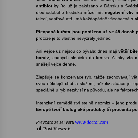
antibiotiky
(to už je zakázáno v Dánsku a Švédsku
dlouhodobého hlediska může mít
negativní vliv n
telecí, vepřové atd., má každopádně všeobecně
sla
Přecpaná kuřata jsou porážena už ve 45 dnech po 
protože je to vlastně nevyzrálý jedinec.
Ani
vejce
už nejsou co bývala: dnes mají
větší bíl
barviv
, cpaných slepicím do krmiva. A taky
víc c
snášejí vejce denně.
Zlepšuje se konzervace ryb, takže zachovávají vě
svou někdejší chuť a složení, ačkoliv situace je l
speciálně u ryb nezávisí na původu, ale na faktorech
Intenzivní zemědělství stejně nezmizí – jeho produkty
Evropě tvoří biologické produkty tři procenta po
Prevzato ze serveru
www.doctor.com
Post Views:
6