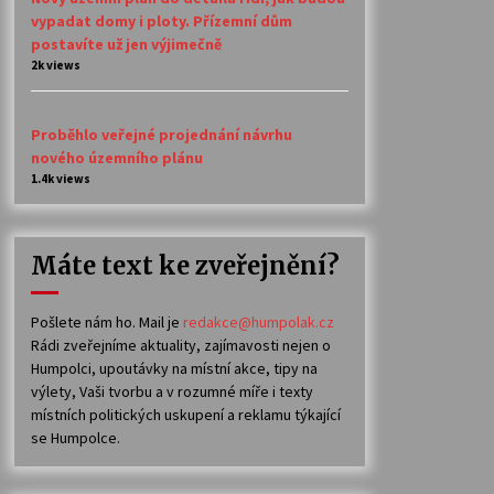
vypadat domy i ploty. Přízemní dům
postavíte už jen výjimečně
2k views
Proběhlo veřejné projednání návrhu
nového územního plánu
1.4k views
Máte text ke zveřejnění?
Pošlete nám ho. Mail je
redakce@humpolak.cz
Rádi zveřejníme aktuality, zajímavosti nejen o
Humpolci, upoutávky na místní akce, tipy na
výlety, Vaši tvorbu a v rozumné míře i texty
místních politických uskupení a reklamu týkající
se Humpolce.