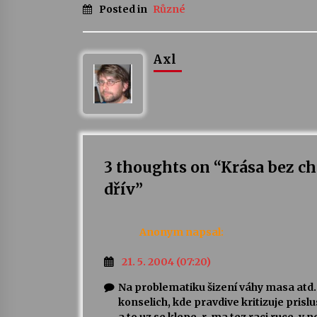
Posted in
Různé
Axl
3 thoughts on “
Krása bez ch
dřív
”
Anonym
napsal:
21. 5. 2004 (07:20)
Na problematiku šizení váhy masa atd. 
konselich, kde pravdive kritizuje prisl