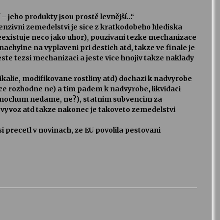
– jeho produkty jsou prostě levnější…“
tenzivni zemedelstvi je sice z kratkodobeho hlediska
neexistuje neco jako uhor), pouzivani tezke mechanizace
 nachylne na vyplaveni pri destich atd, takze ve finale je
ste tezsi mechanizaci a jeste vice hnojiv takze naklady
alie, modifikovane rostliny atd) dochazi k nadvyrobe
rice rozhodne ne) a tim padem k nadvyrobe, likvidaci
ernochum nedame, ne?), statnim subvencim za
 vyvoz atd takze nakonec je takoveto zemedelstvi
 precetl v novinach, ze EU povolila pestovani