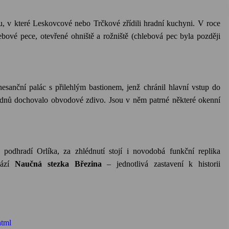
u, v které Leskovcové nebo Trčkové zřídili hradní kuchyni. V roce
ové pece, otevřené ohniště a rožniště (chlebová pec byla později
enesanční palác s přilehlým bastionem, jenž chránil hlavní vstup do
dnů dochovalo obvodové zdivo. Jsou v něm patrné některé okenní
podhradí Orlíka, za zhlédnutí stojí i novodobá funkční replika
hází
Naučná stezka Březina
– jednotlivá zastavení k historii
html