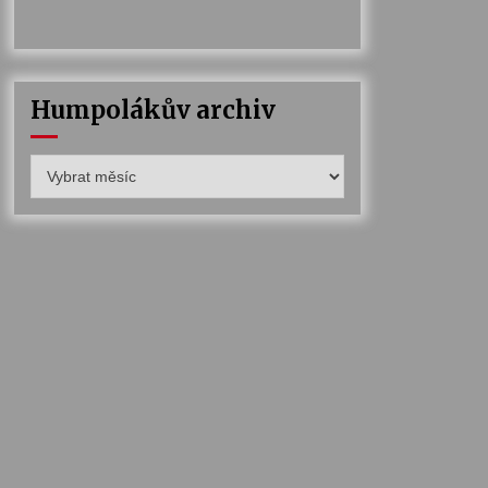
Humpolákův archiv
Humpolákův
archiv