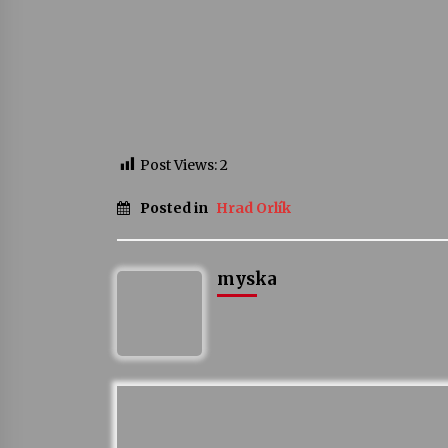
Post Views:
2
Posted in
Hrad Orlík
myska