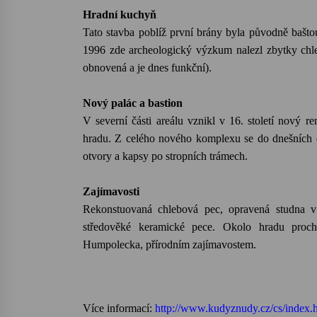
Hradní kuchyň
Tato stavba poblíž první brány byla původně bašto
1996 zde archeologický výzkum nalezl zbytky chleb
obnovená a je dnes funkční).
Nový palác a bastion
V severní části areálu vznikl v 16. století nový r
hradu. Z celého nového komplexu se do dnešních 
otvory a kapsy po stropních trámech.
Zajímavosti
Rekonstuovaná chlebová pec, opravená studna v 
středověké keramické pece. Okolo hradu proc
Humpolecka, přírodním zajímavostem.
Více informací:
http://www.kudyznudy.cz/cs/index.