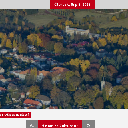
Čtvrtek, Srp 6, 2026
STRAŠIDLA ZE ZÁLESÍ
Kam za kulturou?