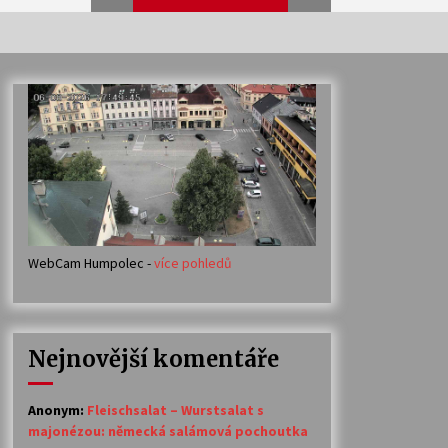
Veselí muzikanti
30. 7. 2026
Votavžatský ploty
23. 7. 2026
WebCam Humpolec -
více pohledů
Ozvěny prázdnin
14. 7. 2026
Nejnovější komentáře
Petr Adamec – Malovaný svět
30. 6. 2026
Anonym
:
Fleischsalat – Wurstsalat s
majonézou: německá salámová pochoutka