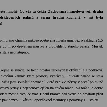
žijete mnohé. Co vás tu čeká? Zachovaná hranolová věž, druhá
odsklepených paláců a černá hradní kuchyně, v níž byla
í!
upní bránu chránila nakoso postavená čtverhranná věž o základně 5,5
e do ní po dřevěném můstku z protilehlého starého paláce. Můstek
ž stala nepřístupnou.
. Zřejmě se skládal ze třech prostor určených k obývání a z podkroví.
hlovými kamny, které prostory vyhřívaly. Součástí paláce se stala
 bašta jsou součástí opevnění, které vzniklo někdy v první polovině
 stavby jedny z nejzachovalejších na celém hradě. Na bráně je dobře
adací most a dvojice vrat. Boční branka pak vedla do prostoru před
 pak hezkou ukázkou opevňovací techniky z poloviny 15. století.