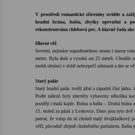
V prostředí romantické zříceniny uvidíte a za
hradní brána, bašta, zbytky opevnění a p
rekonstruována chlebová pec. A hlavně řada akc
Hlavní věž
Severní, nejsnáze napadnutelnou stranu i starou vst
metru. Byla dutá a vysoká asi 25 metrů. Chodilo s
mohli obránci v době nebezpečí odstranit a tím se vě
Starý palác
Starý hradní palác tvořil jižní a západní část jádra
Podle nálezů byly interiéry vybaveny několika kac
později i malá kaple. Brána a bašta – Druhá brána a
15. století za pánů z Leskovce. Dnes jsou tyto dvě
patrné, že vstup do ní chránil malý dvojkladkový p
věží, původně zřejmě chráněného parkánem. Bašta je