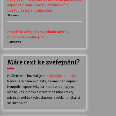
vypadat domy i ploty. Přízemní dům
postavíte už jen výjimečně
2k views
Proběhlo veřejné projednání návrhu
nového územního plánu
1.4k views
Máte text ke zveřejnění?
Pošlete nám ho. Mail je
redakce@humpolak.cz
Rádi zveřejníme aktuality, zajímavosti nejen o
Humpolci, upoutávky na místní akce, tipy na
výlety, Vaši tvorbu a v rozumné míře i texty
místních politických uskupení a reklamu týkající
se Humpolce.