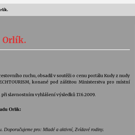
rlík.
Vernisáž výstavy Josefíny Duškové:
Stávám se kapkou
 Orlík.
30. 7. 2026
Letní koncerty ve Stromovce:
Kolchoz a Jenakaši
28. 7. 2026
cestovního ruchu, obsadil v soutěži o cenu portálu Kudy z nudy
ECHTOURISM, konané pod záštitou Ministerstva pro místní
s
Vysočinka
17. 7. 2026
 při slavnostním vyhlášení výsledků 17.6.2009.
adu Orlík:
V
Varhanní recitál Michala Novenka v
Klášteře Želiv
3. 7. 2026
ou. Doporučujeme pro: Mladé a aktivní, Zvídavé rodiny.