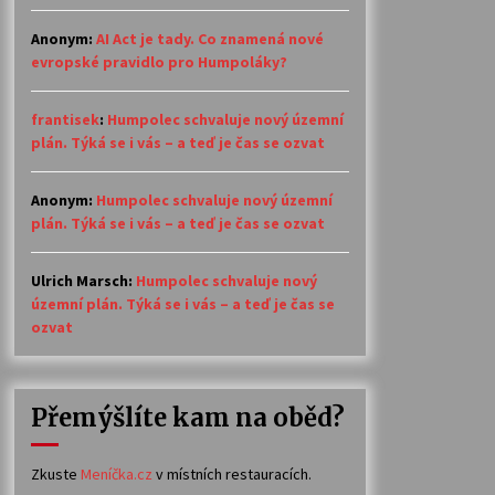
Anonym
:
AI Act je tady. Co znamená nové
evropské pravidlo pro Humpoláky?
frantisek
:
Humpolec schvaluje nový územní
plán. Týká se i vás – a teď je čas se ozvat
Anonym
:
Humpolec schvaluje nový územní
plán. Týká se i vás – a teď je čas se ozvat
Ulrich Marsch
:
Humpolec schvaluje nový
územní plán. Týká se i vás – a teď je čas se
ozvat
Přemýšlíte kam na oběd?
Zkuste
Meníčka.cz
v místních restauracích.