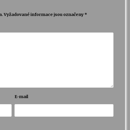
a.
Vyžadované informace jsou označeny
*
E-mail