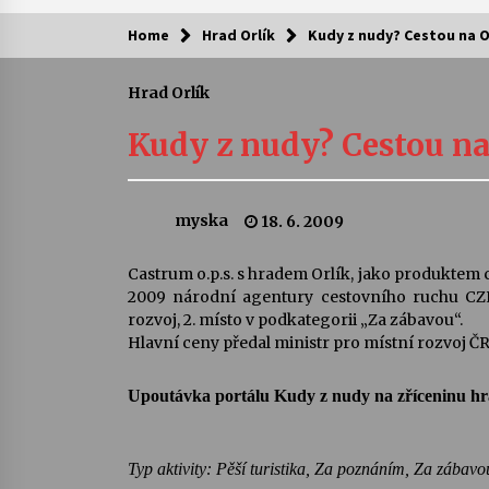
Home
Hrad Orlík
Kudy z nudy? Cestou na O
Kam za kulturou?
Hrad Orlík
Letní koncerty ve Stromovce: Ars
Camerata a Sukuba Ensemble
Kudy z nudy? Cestou na
4. 8. 2026
Pozvánka na integrační festival
myska
18. 6. 2009
Quijotova šedesátka: 28. 7.–1. 8.
2026
28. 7. 2026
Castrum o.p.s. s hradem Orlík, jako produktem 
2009 národní agentury cestovního ruchu CZ
Letní koncerty ve Stromovce: Rufu
rozvoj, 2. místo v podkategorii „Za zábavou“.
Miller
Hlavní ceny předal ministr pro místní rozvoj ČR
22. 7. 2026
Upoutávka portálu Kudy z nudy na zříceninu hr
Za kulturou kousek za Humpolec. 
Želivě ožije odkaz Josefa Čapka
13. 7. 2026
Typ aktivity: Pěší turistika, Za poznáním, Za zábav