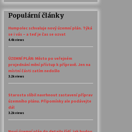
Populární články
Humpolec schvaluje nový územní plán. Týká
se i vás – a teď je čas se ozvat
4.4k views
ÚZEMNÍ PLÁN: Město po veřejném
projednání mění přístup k přípravě. Jen na
místní části zatím nedošlo
3.2k views
Starosta slíbil navrhnout zastavení příprav
územního plánu. Připomínky ale podávejte
dál
3.2k views
Nový územní plán do detailu řídí, jak budou