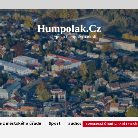
Humpolak.cz
. . . . . nejen o Humpolci a okolí
e z městského úřadu
Sport
audio:
SOUSEDSKÉ ČTENÍ-L. PAMĚTNICKÁ: 