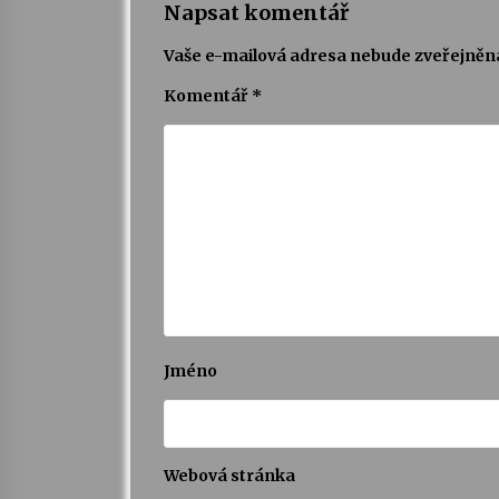
Napsat komentář
Vaše e-mailová adresa nebude zveřejněn
Komentář
*
Jméno
Webová stránka