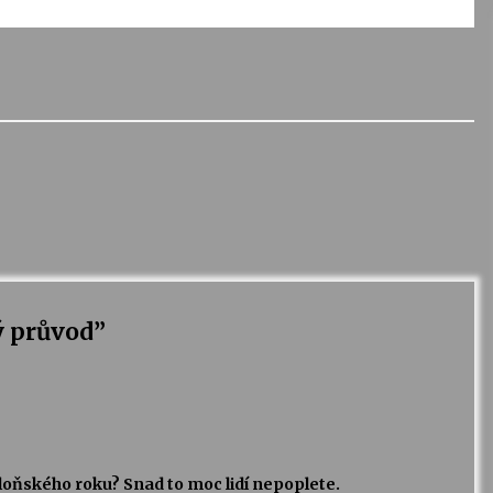
 průvod
”
loňského roku? Snad to moc lidí nepoplete.