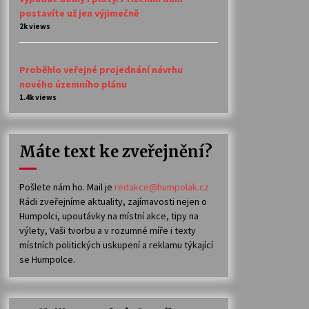
postavíte už jen výjimečně
2k views
Proběhlo veřejné projednání návrhu
nového územního plánu
1.4k views
Máte text ke zveřejnění?
Pošlete nám ho. Mail je
redakce@humpolak.cz
Rádi zveřejníme aktuality, zajímavosti nejen o
Humpolci, upoutávky na místní akce, tipy na
výlety, Vaši tvorbu a v rozumné míře i texty
místních politických uskupení a reklamu týkající
se Humpolce.