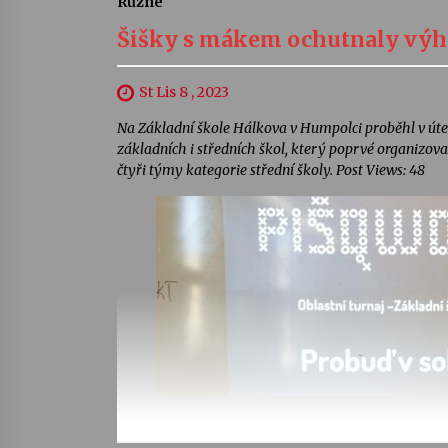
Různé
Šišky s mákem ochutnaly výhru
St Lis 8 , 2023
Na Základní škole Hálkova v Humpolci proběhl v úte
základních i středních škol, který poprvé organizov
čtyři týmy kategorie střední školy. Post Views: 48