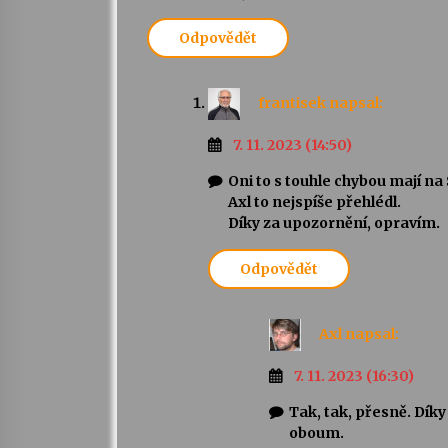
Odpovědět
frantisek
napsal:
7. 11. 2023 (14:50)
Oni to s touhle chybou mají na
Axl to nejspíše přehlédl.
Díky za upozornění, opravím.
Odpovědět
Axl
napsal:
7. 11. 2023 (16:30)
Tak, tak, přesně. Díky
oboum.