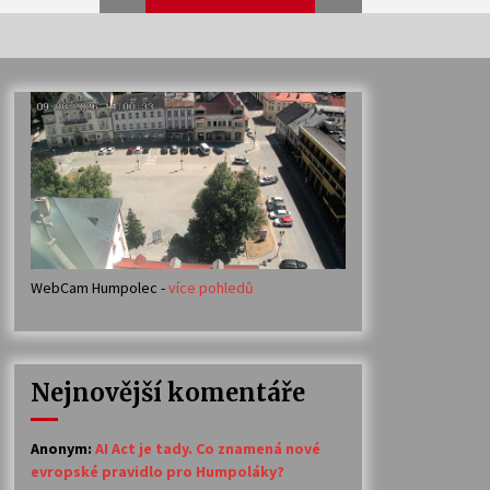
Veselí muzikanti
30. 7. 2026
Votavžatský ploty
23. 7. 2026
WebCam Humpolec -
více pohledů
Ozvěny prázdnin
14. 7. 2026
Nejnovější komentáře
Petr Adamec – Malovaný svět
30. 6. 2026
Anonym
:
AI Act je tady. Co znamená nové
evropské pravidlo pro Humpoláky?