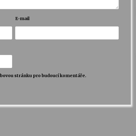
E-mail
webovou stránku pro budoucí komentáře.