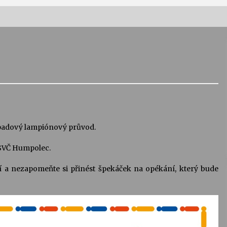
Vernisáž výstavy Josefíny Duškové:
Stávám se kapkou
30. 7. 2026
Letní koncerty ve Stromovce:
Kolchoz a Jenakaši
28. 7. 2026
topadový lampiónový průvod.
u SVČ Humpolec.
s
Vysočinka
17. 7. 2026
í a nezapomeňte si přinést špekáček na opékání, který bude
V
Varhanní recitál Michala Novenka v
Klášteře Želiv
3. 7. 2026