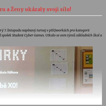
 a Ženy ukázaly svoji sílu!
rý 7. listopadu napínavý turnaj v pIšQworkách pro kategorii
al spolek Student Cyber Games. Utkalo se osm týmů základních škol a