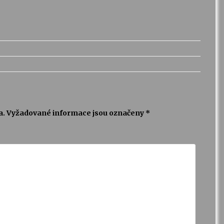
a.
Vyžadované informace jsou označeny
*