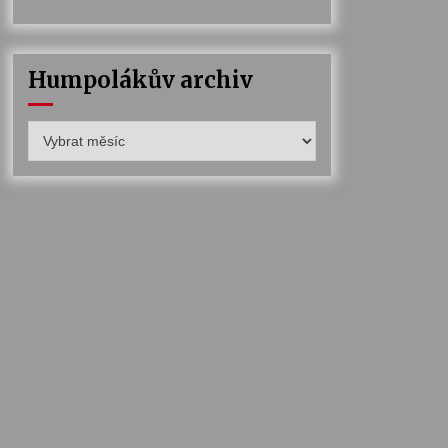
Humpolákův archiv
Humpolákův
archiv