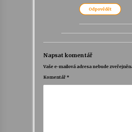
Odpovědět
Napsat komentář
Vaše e-mailová adresa nebude zveřejněn
Komentář
*