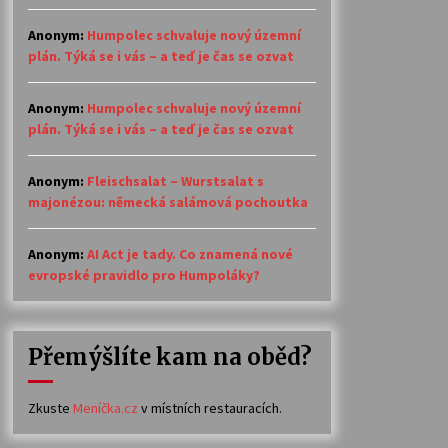
Anonym
:
Humpolec schvaluje nový územní
plán. Týká se i vás – a teď je čas se ozvat
Anonym
:
Humpolec schvaluje nový územní
plán. Týká se i vás – a teď je čas se ozvat
Anonym
:
Fleischsalat – Wurstsalat s
majonézou: německá salámová pochoutka
Anonym
:
AI Act je tady. Co znamená nové
evropské pravidlo pro Humpoláky?
Přemýšlíte kam na oběd?
Zkuste
Meníčka.cz
v místních restauracích.