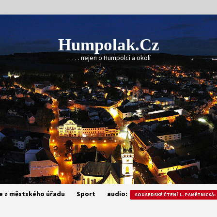
Humpolak.cz
. . . . . nejen o Humpolci a okolí
e z městského úřadu
Sport
audio:
SOUSEDSKÉ ČTENÍ-L. PAMĚTNICKÁ: 