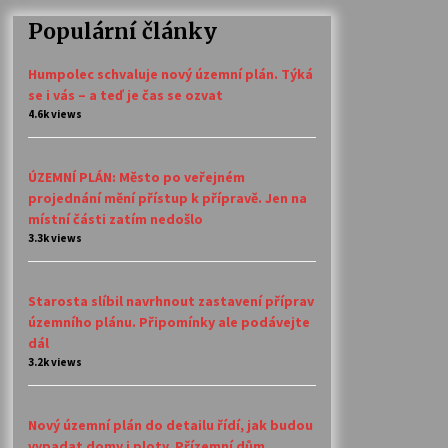
Populární články
Humpolec schvaluje nový územní plán. Týká
se i vás – a teď je čas se ozvat
4.6k views
ÚZEMNÍ PLÁN: Město po veřejném
projednání mění přístup k přípravě. Jen na
místní části zatím nedošlo
3.3k views
Starosta slíbil navrhnout zastavení příprav
územního plánu. Připomínky ale podávejte
dál
3.2k views
Nový územní plán do detailu řídí, jak budou
vypadat domy i ploty. Přízemní dům