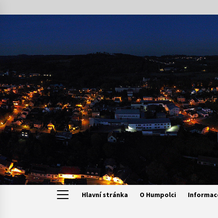
Skip
to
content
Hlavní stránka
O Humpolci
Informac