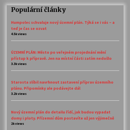
Populární články
Humpolec schvaluje nový územní plán. Týká se i vás – a
teď je čas se ozvat
4.5k views
ÚZEMNÍ PLÁN: Město po veřejném projednání mění
přístup k přípravě. Jen na místní části zatím nedošlo
3.3k views
Starosta slíbil navrhnout zastavení příprav územního
plánu. Připomínky ale podávejte dál
3.2k views
Nový územní plán do detailu řídí, jak budou vypadat
domy i ploty. Přízemní dům postavíte už jen výjimečně
2k views