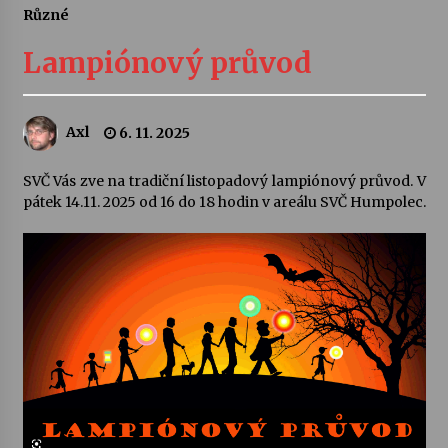
Různé
Letní koncerty ve Stromovce: Ars Camerata a
Sukuba Ensemble
Lampiónový průvod
4. 8. 2026
Vernisáž výstavy Josefíny Duškové: Stávám se
Axl
6. 11. 2025
kapkou
30. 7. 2026
SVČ Vás zve na tradiční listopadový lampiónový průvod. V
pátek 14.11. 2025 od 16 do 18 hodin v areálu SVČ Humpolec.
Veselí muzikanti
30. 7. 2026
Pozvánka na integrační festival Quijotova
šedesátka: 28. 7.–1. 8. 2026
28. 7. 2026
Letní koncerty ve Stromovce: Kolchoz a
Jenakaši
28. 7. 2026