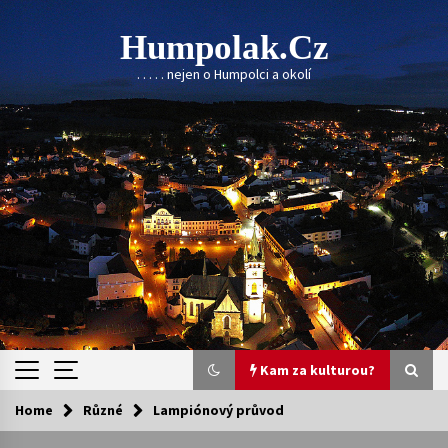
Skip
to
Humpolak.cz
content
. . . . . nejen o Humpolci a okolí
Kam za kulturou?
Home
Různé
Lampiónový průvod
Kam za kulturou?