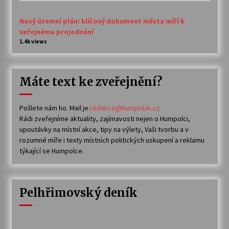
Nový územní plán: klíčový dokument města míří k
veřejnému projednání
1.4k views
Máte text ke zveřejnění?
Pošlete nám ho. Mail je
redakce@humpolak.cz
Rádi zveřejníme aktuality, zajímavosti nejen o Humpolci,
upoutávky na místní akce, tipy na výlety, Vaši tvorbu a v
rozumné míře i texty místních politických uskupení a reklamu
týkající se Humpolce.
Pelhřimovský deník