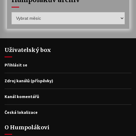
Humpolákův
archiv
Uživatelský box
Přihlásit se
Zdroj kanálů (příspěvky)
Kanál komentářů
Česká lokalizace
O Humpolákovi