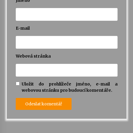
Jméno
E-mail
Webová stránka
Uložit do prohlížeče jméno, e-mail a
webovou stránku pro budoucí komentáře.