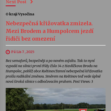
Next Post
O kraji Vysočina
Nebezpečná křižovatka zmizela.
Mezi Brodem a Humpolcem jezdí
řidiči bez omezení
Pá Lis 7 , 2025
Bez semaforů, bezpečněji a po novém asfaltu. Tak to nyní
vypadá na silnici první třídy číslo 34 z Havlíčkova Brodu na
Humpolec, poblíž obce Květinov.Tamní nebezpečná křižovatka
prošla radikální změnou. Směrem na Květinov teď vede úplně
nová široká silnice s odbočovacím pruhem. Post Views: 3