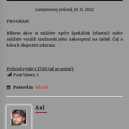
Lampionový průvod, 18. 11. 2022
Votavžatský ploty
23. 7. 2026
PROGRAM
Během akce si můžete opéct špekáček (vlastní) nebo
Letní koncerty ve Stromovce: Rufus Miller
můžete využít možnosti jeho zakoupení na místě. Čaj a
22. 7. 2026
káva k dispozici zdarma.
Vysočinka
Průvod vyjde v 17:00 (až se setmí).
17. 7. 2026
Post Views:
3
Posted in
Různé
Ozvěny prázdnin
14. 7. 2026
Axl
Za kulturou kousek za Humpolec. V Želivě ožije
odkaz Josefa Čapka
13. 7. 2026