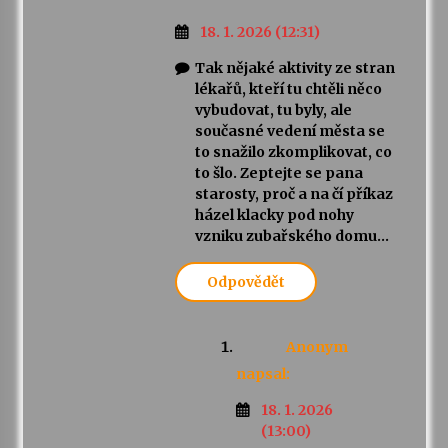
18. 1. 2026 (12:31)
Tak nějaké aktivity ze stran
lékařů, kteří tu chtěli něco
vybudovat, tu byly, ale
současné vedení města se
to snažilo zkomplikovat, co
to šlo. Zeptejte se pana
starosty, proč a na čí příkaz
házel klacky pod nohy
vzniku zubařského domu…
Odpovědět
Anonym
napsal:
18. 1. 2026
(13:00)