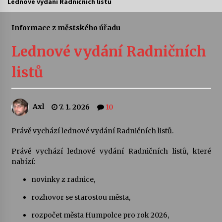
Lednové vydání Radničních listů
Letní koncerty ve Stromovce: Ars Camerata a
Sukuba Ensemble
Informace z městského úřadu
4. 8. 2026
Lednové vydání Radničních
Vernisáž výstavy Josefíny Duškové: Stávám se
listů
kapkou
30. 7. 2026
Axl
7. 1. 2026
10
Veselí muzikanti
30. 7. 2026
Právě vychází lednové vydání Radničních listů.
Právě vychází lednové vydání Radničních listů, které
Pozvánka na integrační festival Quijotova
šedesátka: 28. 7.–1. 8. 2026
nabízí:
28. 7. 2026
novinky z radnice,
rozhovor se starostou města,
Letní koncerty ve Stromovce: Kolchoz a
Jenakaši
rozpočet města Humpolce pro rok 2026,
28. 7. 2026