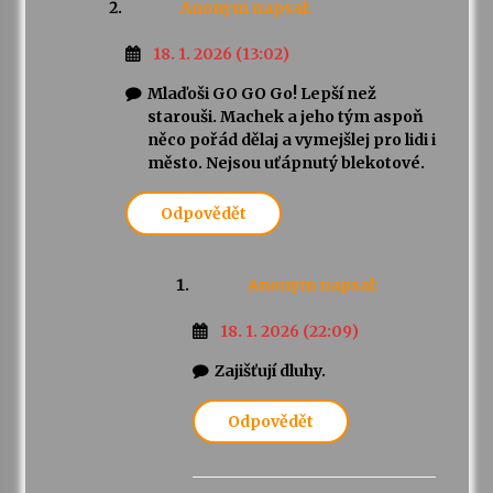
Anonym
napsal:
18. 1. 2026 (13:02)
Mlaďoši GO GO Go! Lepší než
starouši. Machek a jeho tým aspoň
něco pořád dělaj a vymejšlej pro lidi i
město. Nejsou uťápnutý blekotové.
Odpovědět
Anonym
napsal:
18. 1. 2026 (22:09)
Zajišťují dluhy.
Odpovědět