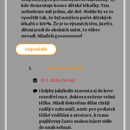
kde dementuje konec dětské lékařky. Tzn.
nebudeme mít jednu, ale dvě. Mohlo by se to
vysvětlit tak, že byl navýšen počet dětských
lékařů o 100%. Že je to výsměch těm, kteří s
dětmi jezdí do okolních měst, to vůbec
nevadí. Mlaďoši gooooooooo!
Odpovědět
Anonym
napsal:
17. 1. 2026 (16:48)
I kdyby jakýkoliv starosta si do krve
rozedřel ruce, doktora sežene velmi
těžko. Mladí doktořinu dělat chtějí
raději v zahraničí, navíc pro pediatrii
těžké vzdělání a atestace, k tomu
pojišťovny často mohou házet vidle
do snah sehnat.