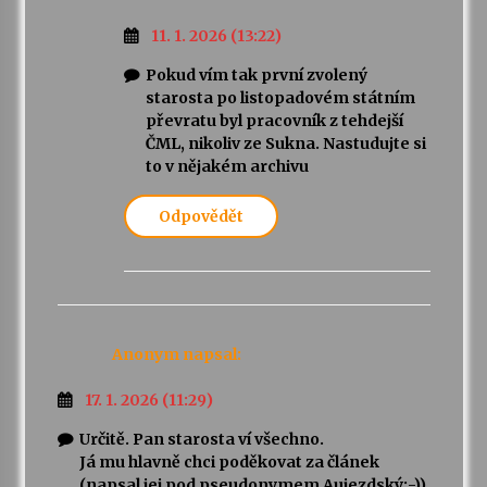
11. 1. 2026 (13:22)
Pokud vím tak první zvolený
starosta po listopadovém státním
převratu byl pracovník z tehdejší
ČML, nikoliv ze Sukna. Nastudujte si
to v nějakém archivu
Odpovědět
Anonym
napsal:
17. 1. 2026 (11:29)
Určitě. Pan starosta ví všechno.
Já mu hlavně chci poděkovat za článek
(napsal jej pod pseudonymem Aujezdský:-)),