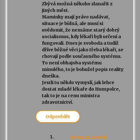
Zbývá možná někoho zlanařit z
jiných měst.
Maminky mají právo nadávat,
situace je bídná, ale musí si
uvědomit, že nemáme starý dobrý
socialismus, kdy lékaři byli určení a
fungovali. Dnes je svoboda a tudíž
dříve běžné věci jako třeba lékaři, se
chovají podle současného systému.
To není obhajoba systému
minulého, to je bohužel popis reality
dneška.
Jestli tu někdo vymyslí, jak lehce
dostat mladé lékaře do Humpolce,
tak to je na cenu ministra
zdravotnictví.
Odpovědět
Anonym
napsal: