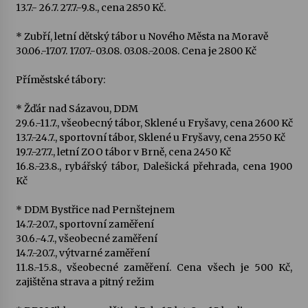
13.7.- 26.7. 27.7.-9.8., cena 2850 Kč.
* Zubří, letní dětský tábor u Nového Města na Moravě
30.06.-17.07. 17.07.-03.08. 03.08.-20.08. Cena je 2800 Kč
Příměstské tábory:
* Žďár nad Sázavou, DDM
29.6.-11.7., všeobecný tábor, Sklené u Fryšavy, cena 2600 Kč
13.7.-24.7., sportovní tábor, Sklené u Fryšavy, cena 2550 Kč
19.7.-27.7., letní ZOO tábor v Brně, cena 2450 Kč
16.8.-23.8., rybářský tábor, Dalešická přehrada, cena 1900
Kč
* DDM Bystřice nad Pernštejnem
14.7.-20.7., sportovní zaměření
30.6.-4.7., všeobecné zaměření
14.7.-20.7., výtvarné zaměření
11.8.-15.8., všeobecné zaměření. Cena všech je 500 Kč,
zajištěna strava a pitný režim