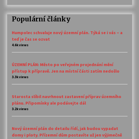
Populární články
Humpolec schvaluje nový územní plán. Týká se i vás – a
teď je čas se ozvat
4.6k views
ÚZEMNÍ PLÁN: Město po veřejném projednání mění
přístup k přípravě. Jen na místní části zatím nedošlo
3.3k views
Starosta slíbil navrhnout zastavení příprav územního
plánu. Připomínky ale podávejte dál
3.2k views
Nový územní plán do detailu řídí, jak budou vypadat
domy i ploty. Přízemní dům postavíte už jen výjimečně