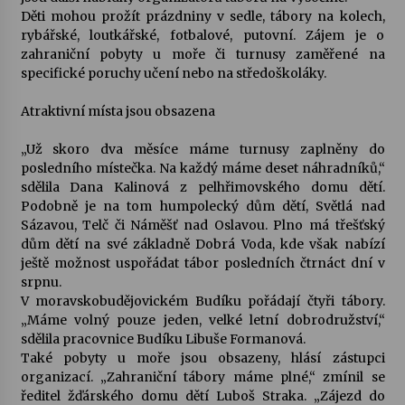
Děti mohou prožít prázdniny v sedle, tábory na kolech,
rybářské, loutkářské, fotbalové, putovní. Zájem je o
Varhanní recitál Michala Novenka v Klášteře
zahraniční pobyty u moře či turnusy zaměřené na
Želiv
specifické poruchy učení nebo na středoškoláky.
3. 7. 2026
Atraktivní místa jsou obsazena
Petr Adamec – Malovaný svět
30. 6. 2026
„Už skoro dva měsíce máme turnusy zaplněny do
posledního místečka. Na každý máme deset náhradníků,“
sdělila Dana Kalinová z pelhřimovského domu dětí.
Podobně je na tom humpolecký dům dětí, Světlá nad
Sázavou, Telč či Náměšť nad Oslavou. Plno má třešťský
dům dětí na své základně Dobrá Voda, kde však nabízí
ještě možnost uspořádat tábor posledních čtrnáct dní v
srpnu.
V moravskobudějovickém Budíku pořádají čtyři tábory.
„Máme volný pouze jeden, velké letní dobrodružství,“
sdělila pracovnice Budíku Libuše Formanová.
Také pobyty u moře jsou obsazeny, hlásí zástupci
organizací. „Zahraniční tábory máme plné,“ zmínil se
ředitel žďárského domu dětí Luboš Straka. „Zájezd do