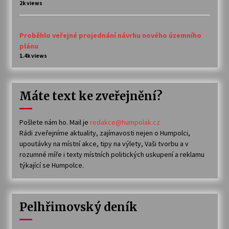
2k views
Proběhlo veřejné projednání návrhu nového územního
plánu
1.4k views
Máte text ke zveřejnění?
Pošlete nám ho. Mail je
redakce@humpolak.cz
Rádi zveřejníme aktuality, zajímavosti nejen o Humpolci,
upoutávky na místní akce, tipy na výlety, Vaši tvorbu a v
rozumné míře i texty místních politických uskupení a reklamu
týkající se Humpolce.
Pelhřimovský deník