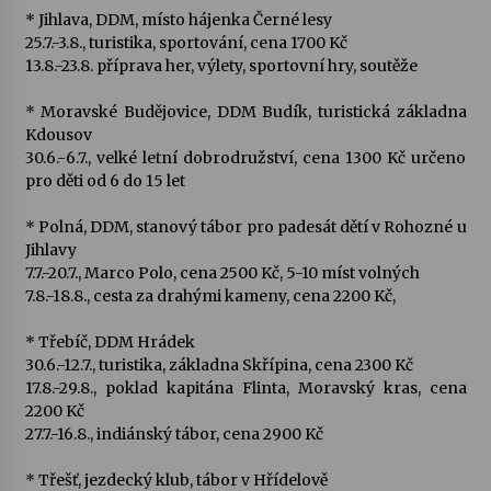
* Jihlava, DDM, místo hájenka Černé lesy
25.7.-3.8., turistika, sportování, cena 1700 Kč
13.8.-23.8. příprava her, výlety, sportovní hry, soutěže
* Moravské Budějovice, DDM Budík, turistická základna
Kdousov
30.6.-6.7., velké letní dobrodružství, cena 1300 Kč určeno
pro děti od 6 do 15 let
* Polná, DDM, stanový tábor pro padesát dětí v Rohozné u
Jihlavy
7.7.-20.7., Marco Polo, cena 2500 Kč, 5-10 míst volných
7.8.-18.8., cesta za drahými kameny, cena 2200 Kč,
* Třebíč, DDM Hrádek
30.6.-12.7., turistika, základna Skřípina, cena 2300 Kč
17.8.-29.8., poklad kapitána Flinta, Moravský kras, cena
2200 Kč
27.7.-16.8., indiánský tábor, cena 2900 Kč
* Třešť, jezdecký klub, tábor v Hřídelově