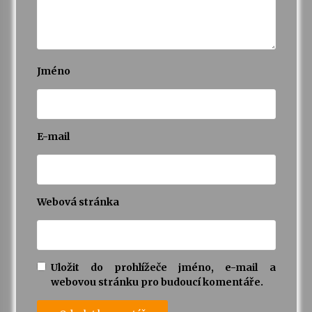
Jméno
E-mail
Webová stránka
Uložit do prohlížeče jméno, e-mail a
webovou stránku pro budoucí komentáře.