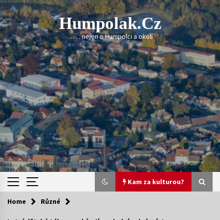
Skip
to
Humpolak.cz
content
. . . . . nejen o Humpolci a okolí
Kam za kulturou?
Home
Různé
Kam za kulturou?