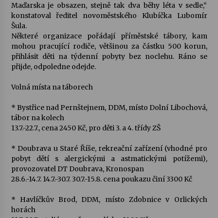
Maďarska je obsazen, stejně tak dva běhy léta v sedle,“
konstatoval ředitel novoměstského Klubíčka Lubomír
Šula.
Některé organizace pořádají příměstské tábory, kam
mohou pracující rodiče, většinou za částku 500 korun,
přihlásit děti na týdenní pobyty bez noclehu. Ráno se
přijde, odpoledne odejde.
Volná místa na táborech
* Bystřice nad Pernštejnem, DDM, místo Dolní Libochová,
tábor na kolech
13.7.-22.7., cena 2450 Kč, pro děti 3. a 4. třídy ZŠ
* Doubrava u Staré Říše, rekreační zařízení (vhodné pro
pobyt dětí s alergickými a astmatickými potížemi),
provozovatel DT Doubrava, Kronospan
28.6.-14.7. 14.7.-30.7. 30.7.-15.8. cena poukazu činí 3300 Kč
* Havlíčkův Brod, DDM, místo Zdobnice v Orlických
horách