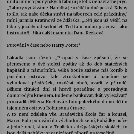
uniformních pionýrských táborů je totiž nenávratně pryč.
„Tábory využíváme. Nabídka je určitě hodně pestrá. Kdyby
Votavžatský ploty
to šlo, tak naše děcka stráví na táborech celé prázdniny,“
23. 7. 2026
míní Jarmila Kratinová ze Žďárska. „Děti jsou už větší, na
tábory jezdily od sedmi let. Teď tam budou pracovat jako
instruktoři,“ říká další maminka Dana Rezková.
Letní koncerty ve Stromovce: Rufus Miller
Putování v čase nebo Harry Potter?
22. 7. 2026
Lákadla jsou různá. „Propad v čase způsobí, že se
přeneseme o dvě století zpátky až do dob statečných
Vysočinka
kapitánů a námořníků. Velká bouře zažene náš koráb k
17. 7. 2026
pustému ostrovu, kde ztroskotáme a naučíme se
vybudovat přístřešek, rozdělat oheň, uvařit v přírodě.
Během třinácti dní si hravě poradíme s proradným
Ozvěny prázdnin
domorodým kmenem. Budeme batikovat, tkát, vyřezávat,“
14. 7. 2026
prozradila Milena Kochová z humpoleckého domu dětí o
tajemném ostrovu Robinsona Crusoe.
A to není zdaleka vše. Bradavická škola čar a kouzel,
Marco Polo putování do východních zemí, Pohádky tisíce
Za kulturou kousek za Humpolec. V Želivě ožije
odkaz Josefa Čapka
a jedné noci, tábor v Teplicko-adršpašských skalách, to
13. 7. 2026
jsou další nabídky organizátorů táborů na Vysočině.