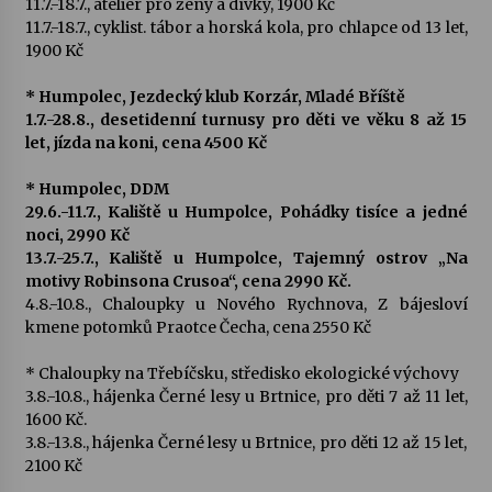
11.7.-18.7., ateliér pro ženy a dívky, 1900 Kč
11.7.-18.7., cyklist. tábor a horská kola, pro chlapce od 13 let,
1900 Kč
* Humpolec, Jezdecký klub Korzár, Mladé Bříště
1.7.-28.8., desetidenní turnusy pro děti ve věku 8 až 15
let, jízda na koni, cena 4500 Kč
* Humpolec, DDM
29.6.-11.7., Kaliště u Humpolce, Pohádky tisíce a jedné
noci, 2990 Kč
13.7.-25.7., Kaliště u Humpolce, Tajemný ostrov „Na
motivy Robinsona Crusoa“, cena 2990 Kč.
4.8.-10.8., Chaloupky u Nového Rychnova, Z bájesloví
kmene potomků Praotce Čecha, cena 2550 Kč
* Chaloupky na Třebíčsku, středisko ekologické výchovy
3.8.-10.8., hájenka Černé lesy u Brtnice, pro děti 7 až 11 let,
1600 Kč.
3.8.-13.8., hájenka Černé lesy u Brtnice, pro děti 12 až 15 let,
2100 Kč