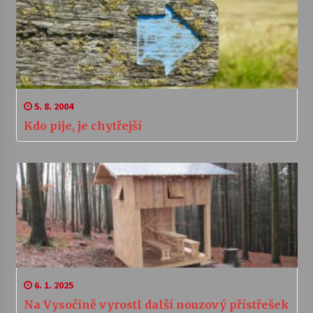
5. 8. 2004
Kdo pije, je chytřejší
6. 1. 2025
Na Vysočině vyrostl další nouzový přístřešek