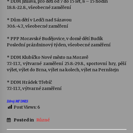
* DDM Jihlava, pro děti od 7 do 15 let, 8 – 15 hodin
18.8.-22.8., všeobecné zaměření
* Dům dětí v Ledči nad Sázavou
30.6.-4.7., všeobecné zaměření
* PPP Moravské Budějovice, v domě dětí Budík
Poslední prázdninový týden, všeobecné zaměření
* DDM Klubíčko Nové město na Moravě
7.7.-11.7., výtvarné zaměření 25.8.-29.8., sportovní hry, pěší
výlet, výlet do Brna, výlet na kolech, výlet na Pernštejn
* DDM Hrádek Třebíč
7.7.-11.7., výtvarné zaměření
Zdroj: MF DNES
Post Views:
6
Posted in
Různé