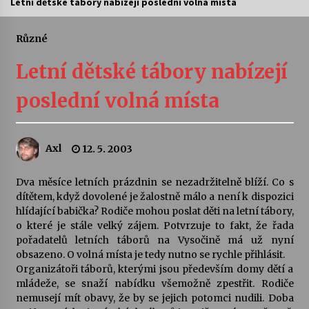
Letní dětské tábory nabízejí poslední volná místa
Letní koncerty ve Stromovce: Ars Camerata a
Sukuba Ensemble
Různé
4. 8. 2026
Letní dětské tábory nabízejí
Vernisáž výstavy Josefíny Duškové: Stávám se
poslední volná místa
kapkou
30. 7. 2026
Axl
12. 5. 2003
Veselí muzikanti
30. 7. 2026
Dva měsíce letních prázdnin se nezadržitelně blíží. Co s
dítětem, když dovolené je žalostně málo a není k dispozici
hlídající babička? Rodiče mohou poslat děti na letní tábory,
Pozvánka na integrační festival Quijotova
šedesátka: 28. 7.–1. 8. 2026
o které je stále velký zájem. Potvrzuje to fakt, že řada
28. 7. 2026
pořadatelů letních táborů na Vysočině má už nyní
obsazeno. O volná místa je tedy nutno se rychle přihlásit.
Organizátoři táborů, kterými jsou především domy dětí a
Letní koncerty ve Stromovce: Kolchoz a
mládeže, se snaží nabídku všemožně zpestřit. Rodiče
Jenakaši
nemusejí mít obavy, že by se jejich potomci nudili. Doba
28. 7. 2026