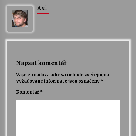
Axl
Napsat komentář
Vaše e-mailová adresa nebude zveřejněna.
Vyžadované informace jsou označeny
*
Komentář
*