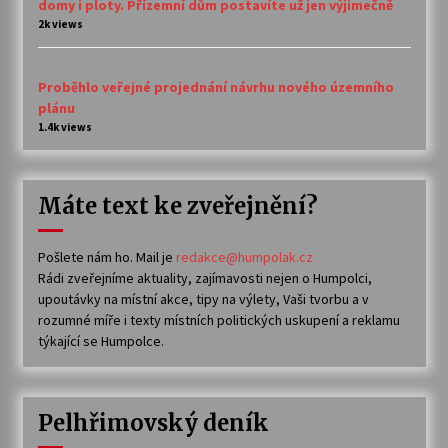
domy i ploty. Přízemní dům postavíte už jen výjimečně
2k views
Proběhlo veřejné projednání návrhu nového územního
plánu
1.4k views
Máte text ke zveřejnění?
Pošlete nám ho. Mail je
redakce@humpolak.cz
Rádi zveřejníme aktuality, zajímavosti nejen o Humpolci,
upoutávky na místní akce, tipy na výlety, Vaši tvorbu a v
rozumné míře i texty místních politických uskupení a reklamu
týkající se Humpolce.
Pelhřimovský deník