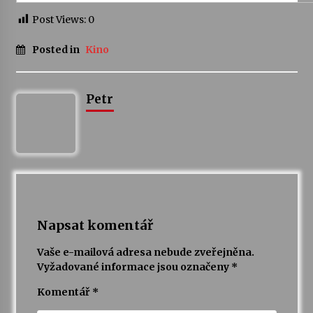
Post Views:
0
Varhanní recitál Michala Novenka v Klášteře
Želiv
Posted in
Kino
3. 7. 2026
Petr
Petr Adamec – Malovaný svět
30. 6. 2026
Napsat komentář
Vaše e-mailová adresa nebude zveřejněna.
Vyžadované informace jsou označeny
*
Komentář
*