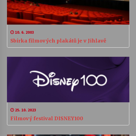
10. 6. 2003
Sbírka filmových plakátů je v Jihlavě
25. 10. 2023
Filmový festival DISNEY100