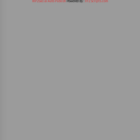
WP2Social Auto Publish
Powered By :
XYZScripts.com