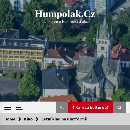
Skip
to
Humpolak.cz
content
. . . . . nejen o Humpolci a okolí
Kam za kulturou?
Home
Kino
Letní kino na Platformě
Kam za kulturou?