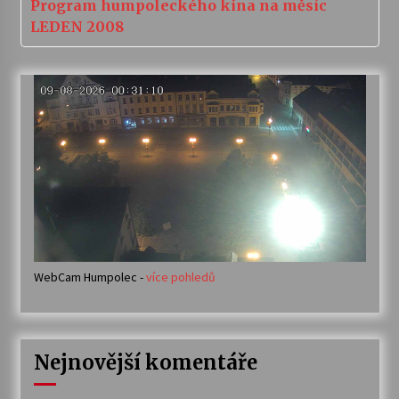
Program humpoleckého kina na měsíc
LEDEN 2008
WebCam Humpolec -
více pohledů
Nejnovější komentáře