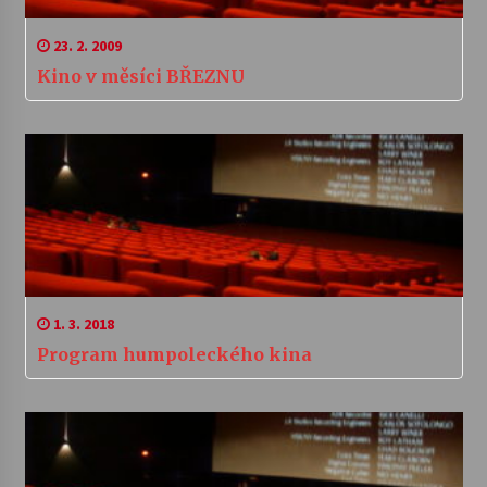
23. 2. 2009
Kino v měsíci BŘEZNU
1. 3. 2018
Program humpoleckého kina