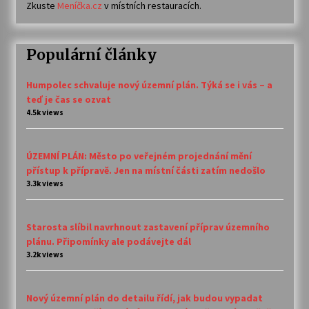
Zkuste
Meníčka.cz
v místních restauracích.
Populární články
Humpolec schvaluje nový územní plán. Týká se i vás – a
teď je čas se ozvat
4.5k views
ÚZEMNÍ PLÁN: Město po veřejném projednání mění
přístup k přípravě. Jen na místní části zatím nedošlo
3.3k views
Starosta slíbil navrhnout zastavení příprav územního
plánu. Připomínky ale podávejte dál
3.2k views
Nový územní plán do detailu řídí, jak budou vypadat