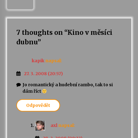
7 thoughts on “
Kino v měsíci
dubnu
”
kapik
napsal:
27. 3. 2008 (20:57)
Jo romantický a hudební rambo, tak to si
dám říct
Odpovědět
axl
napsal: