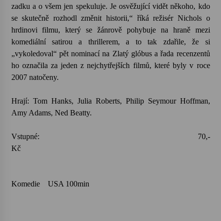
zadku a o všem jen spekuluje. Je osvěžující vidět někoho, kdo
se skutečně rozhodl změnit historii,“ říká režisér Nichols o
hrdinovi filmu, který se žánrově pohybuje na hraně mezi
komediální satirou a thrillerem, a to tak zdařile, že si
„vykoledoval“ pět nominací na Zlatý glóbus a řada recenzentů
ho označila za jeden z nejchytřejších filmů, které byly v roce
2007 natočeny.
Hrají: Tom Hanks, Julia Roberts, Philip Seymour Hoffman,
Amy Adams, Ned Beatty.
Vstupné: 70,-
K
Komedie USA 100min