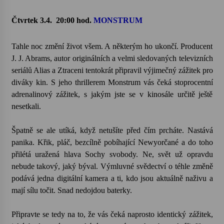
Čtvrtek 3.4.
20:00 hod.
MONSTRUM
Varhanní recitál Michala Novenka v Klášteře
Želiv
3. 7. 2026
Tahle noc změní život všem. A některým ho ukončí. Producent
J. J. Abrams, autor originálních a velmi sledovaných televizních
seriálů Alias a Ztraceni tentokrát připravil výjimečný zážitek pro
Petr Adamec – Malovaný svět
30. 6. 2026
diváky kin. S jeho thrillerem Monstrum vás čeká stoprocentní
adrenalinový zážitek, s jakým jste se v kinosále určitě ještě
nesetkali.
Špatně se ale utíká, když netušíte před čím prcháte. Nastává
panika. Křik, pláč, bezcílně pobíhající Newyorčané a do toho
přilétá uražená hlava Sochy svobody. Ne, svět už opravdu
nebude takový, jaký býval. Výmluvné svědectví o téhle změně
podává jedna digitální kamera a ti, kdo jsou aktuálně naživu a
mají sílu točit. Snad nedojdou baterky.
Připravte se tedy na to, že vás čeká naprosto identický zážitek,