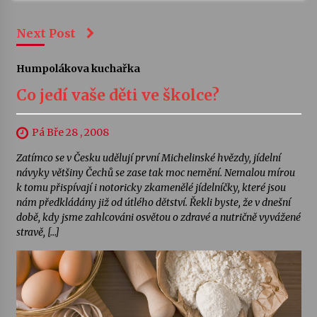
Next Post
Humpolákova kuchařka
Co jedí vaše děti ve školce?
Pá Bře 28 , 2008
Zatímco se v Česku udělují první Michelinské hvězdy, jídelní
návyky většiny Čechů se zase tak moc nemění. Nemalou mírou
k tomu přispívají i notoricky zkamenělé jídelníčky, které jsou
nám předkládány již od útlého dětství. Řekli byste, že v dnešní
době, kdy jsme zahlcováni osvětou o zdravé a nutričně vyvážené
stravě, […]