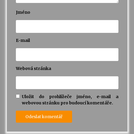
Jméno
E-mail
Webová stránka
Uložit do prohlížeče jméno, e-mail a
webovou stránku pro budoucí komentáře.