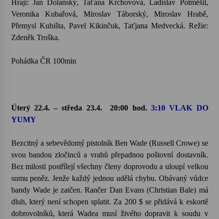
Hrají: Jan Dolanský, Taťana Krchovová, Ladislav Potměšil,
Veronika Kubařová, Miroslav Táborský, Miroslav Hrabě,
Přemysl Kubišta, Pavel Kikinčuk, Taťjana Medvecká. Režie:
Zdeněk Troška.
Pohádka ČR 100min
Úterý 22.4. – středa 23.4.
20:00 hod.
3:10 VLAK DO
YUMY
Bezcitný a sebevědomý pistolník Ben Wade (Russell Crowe) se
svou bandou zločinců a vrahů přepadnou poštovní dostavník.
Bez milosti postřílejí všechny členy doprovodu a uloupí velkou
sumu peněz. Jenže každý jednou udělá chybu. Obávaný vůdce
bandy Wade je zatčen. Rančer Dan Evans (Christian Bale) má
dluh, který není schopen splatit. Za 200 $ se přidává k eskortě
dobrovolníků, která Wadea musí živého dopravit k soudu v