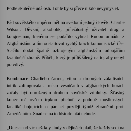
Podle skutečné události. Tohle by si přece nikdo nevymyslel.
Pád sovětského impéria měl na svědomí jediný člověk. Charlie
Wilson. Děvkař, alkoholik, příležitostný uživatel drog a
kongresman, kterému se podařilo vyhnat Rudou armádu z
Afghánistánu a tím odstartovat rychlý krach komunistické říše.
Stačilo dodat špatně ozbrojeným afghánským odbojářům
kvalitnější zbraně. Příběh, který je příliš šílený na to, aby nebyl
pravdivý.
Kombinace Charlieho šarmu, vtipu a drobných zákulisních
intrik zafungovala a místo vesničanů v afghánských horách
začaly být ohroženým druhem sovětské vrtulníky. Šťastný
konec má ovšem trpkou příchuť v podobě muslimských
fanatiků bojujících o pár let později týmiž zbraněmi proti
Američanům. Snad se na to historie ptát nebude.
„Dnes snad víc než kdy jindy v dějinách platí, že každý sedí na