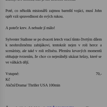
Poté, co několik misionářů zajmou barmští vojáci, musí John
opět vzít spravedlnost do svých rukou.
A poteče krev. A nebude jí málo!
Sylvester Stallone se po dvaceti letech vrací tímto čtvrtým dílem
k neohroženému zabijákovi, tentokrát nejen v roli herce a
scenáristy, ale také v roli režiséra. Přemíru krvavých momentů
obhajuje tvrzením, že chce co nejreálněji ukázat hrůzy, které se
ve válkách dějí.
Vstupné: 70,-
K
Akční/Drama/ Thriller USA 100min