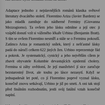
Adaptace jednoho z nejslavnějších románů klasika světové
literatury dvacátého století. Florentino Ariza (Javier Bardem) se
jako mladík zamiluje do nádherné Ferminy (Giovanna
Mezzogiorno). Ta ovšem jeho lásku odmítne a její otec ji
vzápětí donutí vzít si váženého lékaře Urbina (Benjamin Bratt).
S tím se ovšem Florentino nesmíří a stále se o Ferminu pokouší.
Zatímco Ariza je romantický snílek, který z nešťastné lásky
padá do náručí celkem 622 jiných žen. Urbino reprezentuje řád
a pokrok. Je systematický, cynický a jeho největším cílem je
zbavit obyvatele Kolumbie devastujících epidemií cholery.
Fermina si záhy uvědomí, že její manželství jí sice zaručuje
bezstarostný život, ale touhu po lásce nezasytí. Když se
jednapadesát let poté, co jí Florentino poprvé vyznal lásku,
konečně znovu setkávají, Urbino je již po smrti. A oni tak stojí
před finálním rozhodnutím, jestli svůj fatální vztah konečně
naplní.