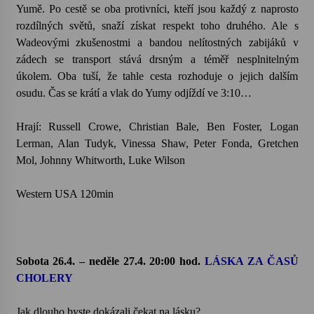
Yumě. Po cestě se oba protivníci, kteří jsou každý z naprosto
rozdílných světů, snaží získat respekt toho druhého. Ale s
Wadeovými zkušenostmi a bandou nelítostných zabijáků v
zádech se transport stává drsným a téměř nesplnitelným
úkolem. Oba tuší, že tahle cesta rozhoduje o jejich dalším
osudu. Čas se krátí a vlak do Yumy odjíždí ve 3:10…
Hrají: Russell Crowe, Christian Bale, Ben Foster, Logan
Lerman, Alan Tudyk, Vinessa Shaw, Peter Fonda, Gretchen
Mol, Johnny Whitworth, Luke Wilson
Western USA 120min
Sobota 26.4. – neděle 27.4. 20:00 hod.
LÁSKA ZA ČASŮ
CHOLERY
Jak dlouho byste dokázali čekat na lásku?