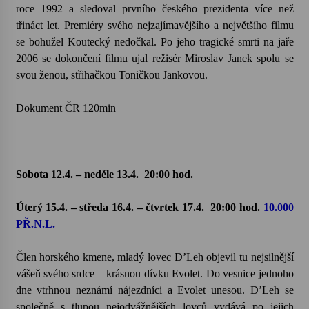
roce 1992 a sledoval prvního českého prezidenta více než
třináct let. Premiéry svého nejzajímavějšího a největšího filmu
se bohužel Koutecký nedočkal. Po jeho tragické smrti na jaře
2006 se dokončení filmu ujal režisér Miroslav Janek spolu se
svou ženou, střihačkou Toničkou Jankovou.
Dokument ČR 120min
Sobota 12.4. – neděle 13.4.
20:00 hod.
Úterý 15.4. – středa 16.4. – čtvrtek 17.4.
20:00 hod.
10.000
PŘ.N.L.
Člen horského kmene, mladý lovec D’Leh objevil tu nejsilnější
vášeň svého srdce – krásnou dívku Evolet. Do vesnice jednoho
dne vtrhnou neznámí nájezdníci a Evolet unesou. D’Leh se
společně s tlupou nejodvážnějších lovců vydává po jejich