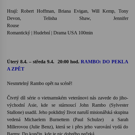
Hrají: Robert Hoffman, Briana Evigan, Will Kemp, Tony
Devon, Telisha Shaw, Jennifer
Rouse
Romantický | Hudební | Drama USA 100min
Úterý 8.4. – středa 9.4.
20:00 hod.
RAMBO: DO PEKLA
A ZPĚT
Nesmrtelný Rambo opět na scéně!
Čtvrtý díl série o vietnamském veteránovi nás zavede do jiho-
východní Asie, kde se stárnoucí John Rambo (Sylvester
Stallone) usadil. Jeho poklidný život naruší misionářská skupina
vedená Michaelem Burnettem (Paul Schulze) a Sarah
Millerovou (Julie Benz), která se i přes jeho varování vydá do
Barmy. Do končin, kde je nic dobrého nečeká.