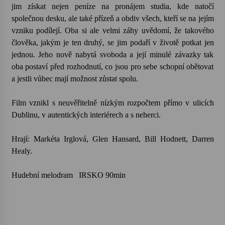
jim získat nejen peníze na pronájem studia, kde natočí
společnou desku, ale také přízeň a obdiv všech, kteří se na jejím
vzniku podílejí. Oba si ale velmi záhy uvědomí, že takového
člověka, jakým je ten druhý, se jim podaří v životě potkat jen
jednou. Jeho nově nabytá svoboda a její minulé závazky tak
oba postaví před rozhodnutí, co jsou pro sebe schopní obětovat
a jestli vůbec mají možnost zůstat spolu.
Film vznikl s neuvěřitelně nízkým rozpočtem přímo v ulicích
Dublinu, v autentických interiérech a s neherci.
Hrají: Markéta Irglová, Glen Hansard, Bill Hodnett, Darren
Healy.
Hudební melodram IRSKO 90min