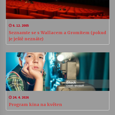
6. 12. 2005
Seznamte se s Wallacem a Gromitem (pokud
je ještě neznáte)
24. 4. 2026
Program kina na květen