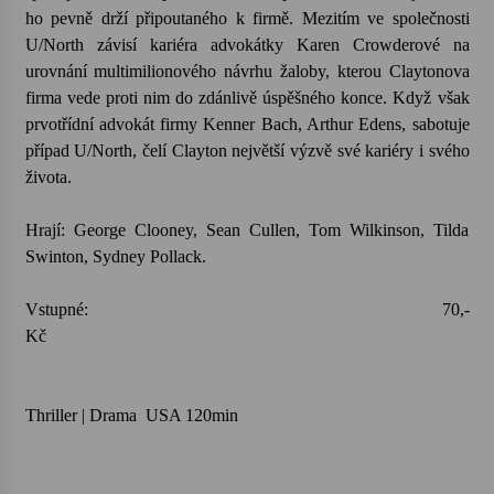
ho pevně drží připoutaného k firmě. Mezitím ve společnosti
U/North závisí kariéra advokátky Karen Crowderové na
Votavžatský ploty
23. 7. 2026
urovnání multimilionového návrhu žaloby, kterou Claytonova
firma vede proti nim do zdánlivě úspěšného konce. Když však
prvotřídní advokát firmy Kenner Bach, Arthur Edens, sabotuje
Letní koncerty ve Stromovce: Rufus Miller
případ U/North, čelí Clayton největší výzvě své kariéry i svého
22. 7. 2026
života.
Hrají: George Clooney, Sean Cullen, Tom Wilkinson, Tilda
Vysočinka
Swinton, Sydney Pollack.
17. 7. 2026
Vstupné: 70,-
Kč
Ozvěny prázdnin
14. 7. 2026
Thriller | Drama USA 120min
Za kulturou kousek za Humpolec. V Želivě ožije
odkaz Josefa Čapka
13. 7. 2026