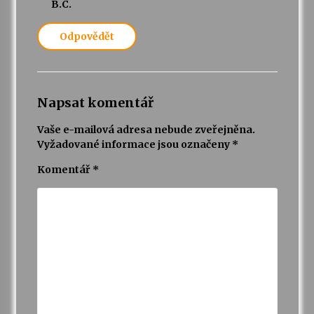
B.C.
Odpovědět
Napsat komentář
Vaše e-mailová adresa nebude zveřejněna.
Vyžadované informace jsou označeny
*
Komentář
*