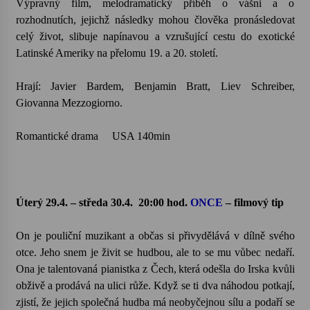
Výpravný film, melodramatický příběh o vášni a o
rozhodnutích, jejichž následky mohou člověka pronásledovat
celý život, slibuje napínavou a vzrušující cestu do exotické
Latinské Ameriky na přelomu 19. a 20. století.
Hrají: Javier Bardem, Benjamin Bratt, Liev Schreiber,
Giovanna Mezzogiorno.
Romantické drama USA 140min
Úterý 29.4. – středa 30.4.
20:00 hod.
ONCE
– filmový tip
On je pouliční muzikant a občas si přivydělává v dílně svého
otce. Jeho snem je živit se hudbou, ale to se mu vůbec nedaří.
Ona je talentovaná pianistka z Čech,
která odešla do Irska kvůli
obživě a prodává na ulici růže. Když se ti dva náhodou potkají,
zjistí, že jejich společná hudba má neobyčejnou sílu a podaří se