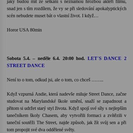
jaký budou mít ze setkání s neznámou hrozbou aktéři filmu,
snad jen s tím rozdílem, že vy se při sledování apokalyptických
scén nebudete muset bát o vlastní život. I když…
Horor USA 80min
Sobota 5.4. – neděle 6.4. 20:00 hod.
LET´S DANCE 2
STREET DANCE
Není to o tom, odkud jsi, ale o tom, co chceš ……..
Když vzpurná Andie, která nadevše miluje Street Dance, začne
studovat na Marylandské škole umění, snaží se zapadnout a
přitom si udržet starý styl života. Když spojí své síly s nejlepším
tanečníkem školy Chasem, aby vytvořili formaci a zvítězili v
taneční soutěži The Street, najde způsob, jak žít svůj sen a při
tom propojit své dva oddělené světy.