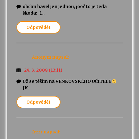
občan havel jen jednou, joo? to je teda
škoda:-(…
Odpovědět
Anonym
napsal:
29. 3. 2008 (13:11)
Už se těším na VENKOVSKÉHO UČITELE
JK.
Odpovědět
frrrr
napsal: