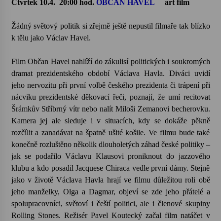
Čtvrtek 10.4.
20:00 hod.
OBČAN HAVEL
art film
Žádný světový politik si zřejmě ještě nepustil filmaře tak blízko
k tělu jako Václav Havel.
Film Občan Havel nahlíží do zákulisí politických i soukromých
dramat prezidentského období Václava Havla. Diváci uvidí
jeho nervozitu při první volbě českého prezidenta či trápení při
nácviku prezidentské děkovací řeči, poznají, že umí recitovat
Šrámkův Stříbrný vítr nebo nalít Miloši Zemanovi becherovku.
Kamera jej ale sleduje i v situacích, kdy se dokáže pěkně
rozčílit a zanadávat na špatně ušité košile. Ve filmu bude také
konečně rozluštěno několik dlouholetých záhad české politiky –
jak se podařilo Václavu Klausovi proniknout do jazzového
klubu a kdo posadil Jacquese Chiraca vedle první dámy. Stejně
jako v životě Václava Havla hrají ve filmu důležitou roli obě
jeho manželky, Olga a Dagmar, objeví se zde jeho přátelé a
spolupracovníci, světoví i čeští politici, ale i členové skupiny
Rolling Stones. Režisér Pavel Koutecký začal film natáčet v