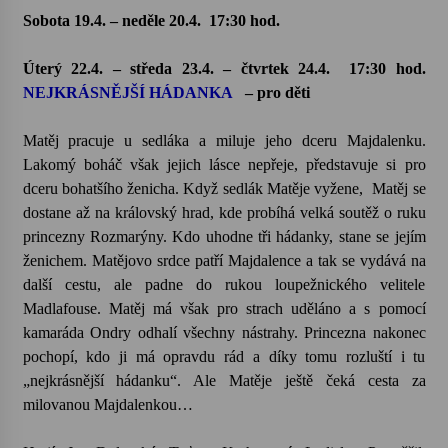
Sobota 19.4. – neděle 20.4.
17:30 hod.
Úterý 22.4. – středa 23.4. – čtvrtek 24.4.
17:30 hod.
NEJKRÁSNĚJŠÍ HÁDANKA
– pro děti
Matěj pracuje u sedláka a miluje jeho dceru Majdalenku.
Lakomý boháč však jejich lásce nepřeje, představuje si pro
dceru bohatšího ženicha. Když sedlák Matěje vyžene, Matěj se
dostane až na královský hrad, kde probíhá velká soutěž o ruku
princezny Rozmarýny. Kdo uhodne tři hádanky, stane se jejím
ženichem. Matějovo srdce patří Majdalence a tak se vydává na
další cestu, ale padne do rukou loupežnického velitele
Madlafouse. Matěj má však pro strach uděláno a s pomocí
kamaráda Ondry odhalí všechny nástrahy. Princezna nakonec
pochopí, kdo ji má opravdu rád a díky tomu rozluští i tu
„nejkrásnější hádanku“. Ale Matěje ještě čeká cesta za
milovanou Majdalenkou…