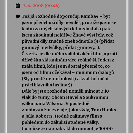
3. 4. 2008 (00:44)
Tož já rozhodně doporučuji Ramba4 – byť
jsem předchozí díly neviděl, protože jsem se
k nim za mých jalových let nedostal a pak
jsem zkouknul nejdříve Žhavé výstřely, což
původní díly značně znehodnotilo :)) (přidat
gumový medvídky, přidat gumový…).
Čtverka je dle mého solidní akční film, oproti
dřívějším slátaninám více reálnější. Jeden z
mála filmů, kde jsem dostal přesně to, co
jsem od filmu očekával – minimum dialogů
(Sly prostě neumí mluvit) a kvalitní ruční
práci hlavního hrdiny :))
Dále by jste rozhodně neměli minout 3:10
vlak do Yumy, Občan Havel a Soukromou
válku pana Wilsona. V posledně
zmiňovaném exeluje, jako vždy, Tom Hanks
a Julia Roberts. Hodně zajímavý film s
pohledem do zákulisí studené války.
Co můžete naopak v klidu minout je 10000