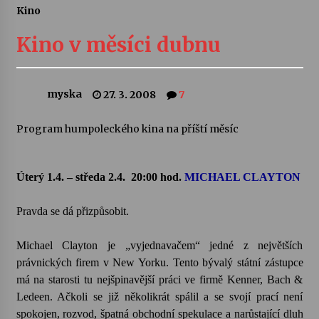
Kino
Letní koncerty ve Stromovce: Ars Camerata a
Sukuba Ensemble
Kino v měsíci dubnu
4. 8. 2026
Vernisáž výstavy Josefíny Duškové: Stávám se
myska
27. 3. 2008
7
kapkou
30. 7. 2026
Program humpoleckého kina na příští měsíc
Veselí muzikanti
30. 7. 2026
Úterý 1.4. – středa 2.4.
20:00 hod
.
MICHAEL CLAYTON
Pravda se dá přizpůsobit.
Pozvánka na integrační festival Quijotova
šedesátka: 28. 7.–1. 8. 2026
Michael Clayton je „vyjednavačem“ jedné z největších
28. 7. 2026
právnických firem v New Yorku. Tento bývalý státní zástupce
má na starosti tu nejšpinavější práci ve firmě Kenner, Bach &
Letní koncerty ve Stromovce: Kolchoz a
Jenakaši
Ledeen. Ačkoli se již několikrát spálil a se svojí prací není
28. 7. 2026
spokojen, rozvod, špatná obchodní spekulace a narůstající dluh