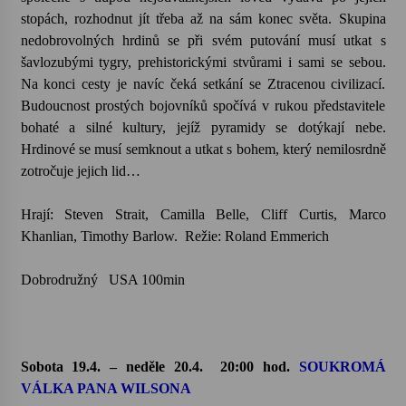
stopách, rozhodnut jít třeba až na sám konec světa. Skupina
nedobrovolných hrdinů se při svém putování musí utkat s
šavlozubými tygry, prehistorickými stvůrami i sami se sebou.
Na konci cesty je navíc čeká setkání se Ztracenou civilizací.
Budoucnost prostých bojovníků spočívá v rukou představitele
bohaté a silné kultury, jejíž pyramidy se dotýkají nebe.
Hrdinové se musí semknout a utkat s bohem, který nemilosrdně
zotročuje jejich lid…
Hrají: Steven Strait, Camilla Belle, Cliff Curtis, Marco
Khanlian, Timothy Barlow. Režie: Roland Emmerich
Dobrodružný USA 100min
Sobota 19.4. – neděle 20.4.
20:00 hod.
SOUKROMÁ
VÁLKA PANA WILSONA