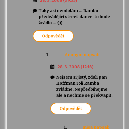
28. 3. 2008 (09:33)
Taky asi neodolám … Rambo
předvádějící street-dance, to bude
žrádlo … :)))
Odpovědět
Anonym
napsal:
28. 3. 2008 (12:16)
Nejsem si jistý, zdali pan
Hoffman roli Ramba
zvládne. Nepředbíhejme
ale a nechme se překvapit.
Odpovědět
misa
napsal: