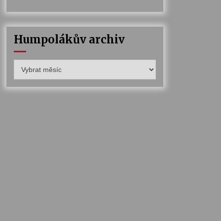
Humpolákův archiv
Humpolákův
archiv