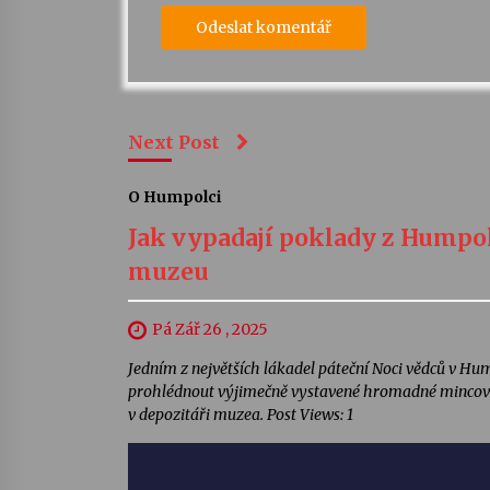
Next Post
O Humpolci
Jak vypadají poklady z Humpo
muzeu
Pá Zář 26 , 2025
Jedním z největších lákadel páteční Noci vědců v Hu
prohlédnout výjimečně vystavené hromadné mincovní 
v depozitáři muzea. Post Views: 1