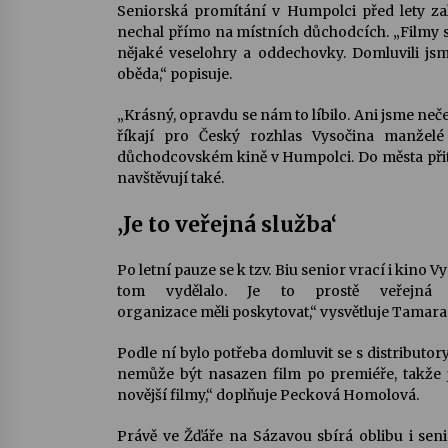
Seniorská promítání v Humpolci před lety zal
nechal přímo na místních důchodcích. „Filmy se 
nějaké veselohry a oddechovky. Domluvili js
oběda,“ popisuje.
„Krásný, opravdu se nám to líbilo. Ani jsme neče
říkají pro Český rozhlas Vysočina manželé
důchodcovském kině v Humpolci. Do města přit
navštěvují také.
‚Je to veřejná služba‘
Po letní pauze se k tzv. Biu senior vrací i kino 
tom vydělalo. Je to prostě veřejná 
organizace měli poskytovat,“ vysvětluje Tamara
Podle ní bylo potřeba domluvit se s distributor
nemůže být nasazen film po premiéře, takže 
novější filmy,“ doplňuje Pecková Homolová.
Právě ve Žďáře na Sázavou sbírá oblibu i seni