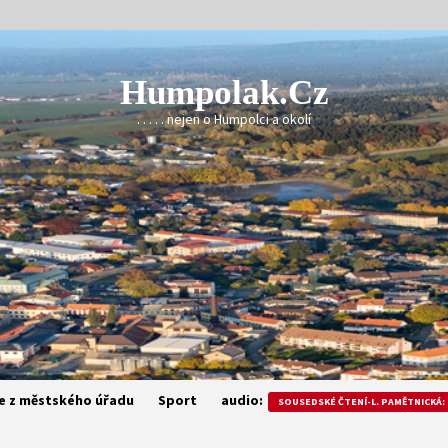
Humpolak.cz
. . . . . nejen o Humpolci a okolí
e z městského úřadu
Sport
audio:
SOUSEDSKÉ ČTENÍ-L. PAMĚTNICKÁ: 