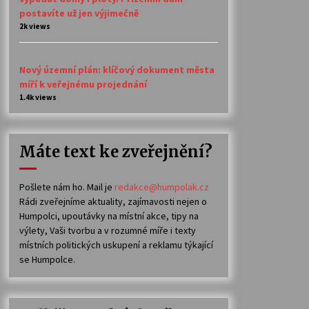
postavíte už jen výjimečně
2k views
Nový územní plán: klíčový dokument města
míří k veřejnému projednání
1.4k views
Máte text ke zveřejnění?
Pošlete nám ho. Mail je
redakce@humpolak.cz
Rádi zveřejníme aktuality, zajímavosti nejen o
Humpolci, upoutávky na místní akce, tipy na
výlety, Vaši tvorbu a v rozumné míře i texty
místních politických uskupení a reklamu týkající
se Humpolce.