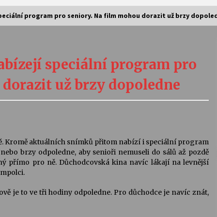
speciální program pro seniory. Na film mohou dorazit už brzy dopole
Vernisáž výstavy Josefíny Duškové:
Stávám se kapkou
abízejí speciální program pro
30. 7. 2026
 dorazit už brzy dopoledne
Letní koncerty ve Stromovce:
Kolchoz a Jenakaši
28. 7. 2026
s
Vysočinka
ně. Kromě aktuálních snímků přitom nabízí i speciální program
17. 7. 2026
nebo brzy odpoledne, aby senioři nemuseli do sálů až pozdě
ý přímo pro ně. Důchodcovská kina navíc lákají na levnější
umpolci.
V
Varhanní recitál Michala Novenka v
ově je to ve tři hodiny odpoledne. Pro důchodce je navíc znát,
Klášteře Želiv
3. 7. 2026