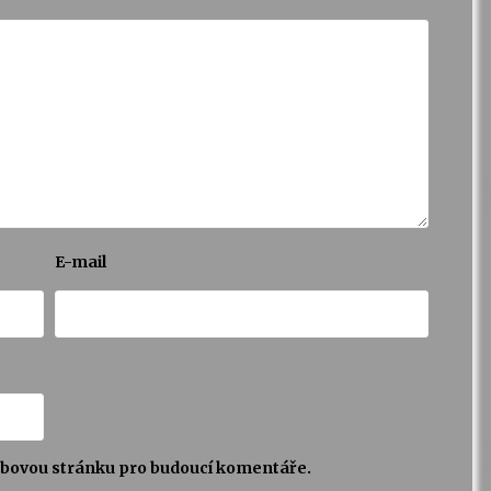
E-mail
webovou stránku pro budoucí komentáře.