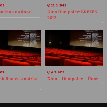
026
25. 2. 2012
m kina na únor
Kino Humpolec: BŘEZEN
2012
003
4. 2. 2013
ak Romeo a upírka
Kino – Humpolec – Únor