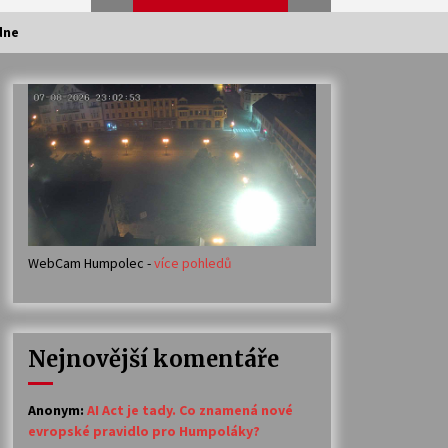
dne
Veselí muzikanti
30. 7. 2026
Votavžatský ploty
23. 7. 2026
WebCam Humpolec -
více pohledů
Ozvěny prázdnin
14. 7. 2026
Nejnovější komentáře
Petr Adamec – Malovaný svět
30. 6. 2026
Anonym
:
AI Act je tady. Co znamená nové
evropské pravidlo pro Humpoláky?