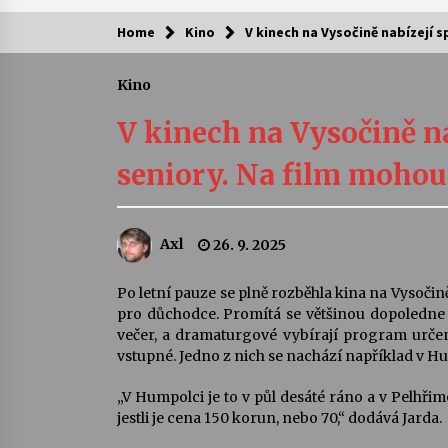
Home
Kino
V kinech na Vysočině nabízejí 
Kam za kulturou?
Kino
Letní koncerty ve Stromovce: Ars
Camerata a Sukuba Ensemble
V kinech na Vysočině n
4. 8. 2026
seniory. Na film mohou
Pozvánka na integrační festival
Quijotova šedesátka: 28. 7.–1. 8.
2026
Axl
26. 9. 2025
28. 7. 2026
Letní koncerty ve Stromovce: Rufu
Po letní pauze se plně rozběhla kina na Vysoči
Miller
pro důchodce. Promítá se většinou dopoledne 
22. 7. 2026
večer, a dramaturgové vybírají program určen
vstupné. Jedno z nich se nachází například v H
Za kulturou kousek za Humpolec. 
„V Humpolci je to v půl desáté ráno a v Pelhřim
Želivě ožije odkaz Josefa Čapka
jestli je cena 150 korun, nebo 70,“ dodává Jarda.
13. 7. 2026