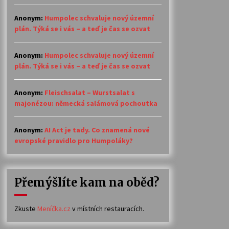
Anonym
:
Humpolec schvaluje nový územní
plán. Týká se i vás – a teď je čas se ozvat
Anonym
:
Humpolec schvaluje nový územní
plán. Týká se i vás – a teď je čas se ozvat
Anonym
:
Fleischsalat – Wurstsalat s
majonézou: německá salámová pochoutka
Anonym
:
AI Act je tady. Co znamená nové
evropské pravidlo pro Humpoláky?
Přemýšlíte kam na oběd?
Zkuste
Meníčka.cz
v místních restauracích.