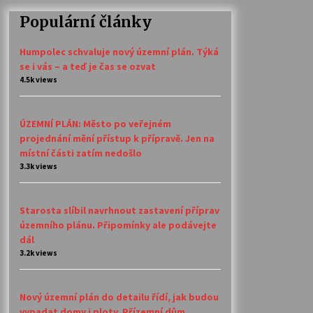
Populární články
Humpolec schvaluje nový územní plán. Týká
se i vás – a teď je čas se ozvat
4.5k views
ÚZEMNÍ PLÁN: Město po veřejném
projednání mění přístup k přípravě. Jen na
místní části zatím nedošlo
3.3k views
Starosta slíbil navrhnout zastavení příprav
územního plánu. Připomínky ale podávejte
dál
3.2k views
Nový územní plán do detailu řídí, jak budou
vypadat domy i ploty. Přízemní dům