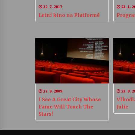
12. 7. 2017
23. 1. 2
Letní kino na Platformě
Progra
17. 9. 2009
23. 9. 2
I See A Great City Whose
Vlkodl
Fame Will Touch The
Julie
Stars!