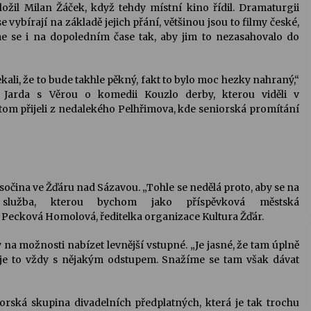
ožil Milan Žáček, když tehdy místní kino řídil. Dramaturgii
vybírají na základě jejich přání, většinou jsou to filmy české,
me se i na dopoledním čase tak, aby jim to nezasahovalo do
kali, že to bude takhle pěkný, fakt to bylo moc hezky nahraný,“
 Jarda s Věrou o komedii Kouzlo derby, kterou viděli v
om přijeli z nedalekého Pelhřimova, kde seniorská promítání
Vysočina ve Žďáru nad Sázavou. „Tohle se nedělá proto, aby se na
služba, kterou bychom jako příspěvková městská
 Pecková Homolová, ředitelka organizace Kultura Žďár.
y na možnosti nabízet levnější vstupné. „Je jasné, že tam úplně
je to vždy s nějakým odstupem. Snažíme se tam však dávat
orská skupina divadelních předplatných, která je tak trochu