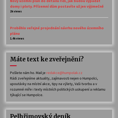
Nový územní plán do detailu řídí, jak budou vypadat
domy i ploty. Přízemní dům postavíte už jen výjimečně
2k views
Proběhlo veřejné projednání návrhu nového územního
plánu
1.4k views
Máte text ke zveřejnění?
Pošlete nám ho. Mail je
redakce@humpolak.cz
Rádi zveřejníme aktuality, zajímavosti nejen o Humpolci,
upoutávky na místní akce, tipy na výlety, Vaši tvorbu a v
rozumné míře i texty místních politických uskupení a reklamu
týkající se Humpolce.
Pelhřimovský deník