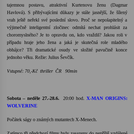
tajemnou postavu, atraktivní
Kurtenovu
ženu (Dagmar
Havlová). S přibývajícími důkazy je stále jasnější, že šílený
vrah ještě neřekl své poslední slovo. Proč se nepolapitelný a
výjimečně inteligentní zločinec odmítá nechat prohlásit za
choromyslného? Je to opravdu on, kdo vraždil? Jakou roli v
případu hraje jeho žena a jaká je skutečná role mladého
obhájce? Tři dramatické osudy ve složité pavučině konce
jednoho věku. Režie: Julius Ševčík.
Vstupné: 70,-Kč thriller ČR 90min
Sobota – neděle 27.-28.6.
20:00 hod.
X-MAN ORIGINS:
WOLVERINE
Počátek ságy o známých mutantech X-
Menech
.
Zatímco tři předchozí filmy byly zasazeny do nepříliš vzdálené