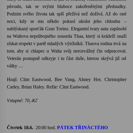
původu, tak se svými hluboce zakořeněnými předsudky.
Podzim svého života tak spíš přežívá než dožívá. Až do oné
noci, kdy se mu někdo pokusí ukrást jeho chloubu –
nablýskaný sporťák Gran
Torino
. Elegantní tvary auta zapůsobí
na
Waltova
neprůbojného souseda
Thaa
, který si krádeží snaží
získat respekt v partě mladých výtržníků.
Thaova
rodina trvá na
tom, aby si chlapec u
Walta
svůj nerozvážný čin odpracoval.
Veterán postupně odkryje i tu část duše, kterou skrývá již od
války …
Hrají:
Clint
Eastwood
,
Bee
Vang
,
Ahney
Her,
Christopher
Carley
,
Brian
Haley
. Režie:
Clint
Eastwood
.
Vstupné: 70,-Kč
Čtvrtek 18.6.
20:00 hod.
PÁTEK TŘINÁCTÉHO