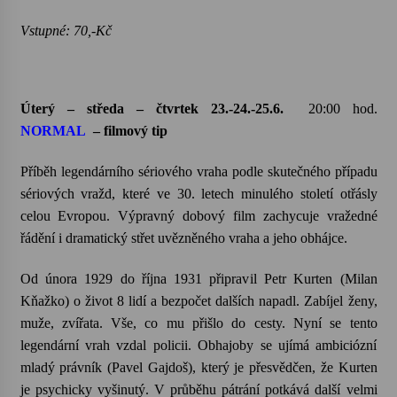
Vstupné: 70,-Kč
Úterý – středa – čtvrtek 23.-24.-25.6.
20:00 hod.
NORMAL
– filmový tip
Příběh legendárního sériového vraha podle skutečného případu
sériových vražd, které ve 30. letech minulého století otřásly
celou Evropou. Výpravný dobový film zachycuje vražedné
řádění i dramatický střet uvězněného vraha a jeho obhájce.
Od února 1929 do října 1931 připravil Petr
Kurten
(Milan
Kňažko
) o život 8 lidí a bezpočet dalších napadl. Zabíjel ženy,
muže, zvířata. Vše, co mu přišlo do cesty. Nyní se tento
legendární vrah vzdal policii. Obhajoby se ujímá ambiciózní
mladý právník (Pavel Gajdoš), který je přesvědčen, že
Kurten
je psychicky vyšinutý. V průběhu pátrání potkává další velmi