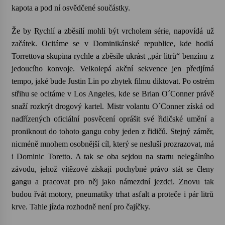
kapota a pod ní osvědčené součástky.
Varhanní recitál Michala Novenka v Klášteře
Že by Rychlí a zběsilí mohli být vrcholem série, napovídá už
Želiv
začátek. Ocitáme se v Dominikánské republice, kde hodlá
3. 7. 2026
Torrettova
skupina rychle a zběsile ukrást „pár litrů“ benzínu z
jedoucího konvoje. Velkolepá akční sekvence jen předjímá
Petr Adamec – Malovaný svět
tempo, jaké bude Justin Lin po zbytek filmu diktovat. Po ostrém
30. 6. 2026
střihu se ocitáme v Los Angeles, kde se
Brian
O´Conner právě
snaží rozkrýt drogový kartel. Mistr volantu O´Conner získá od
nadřízených oficiální posvěcení oprášit své řidičské umění a
proniknout do tohoto gangu coby jeden z řidičů. Stejný záměr,
nicméně mnohem osobnější cíl, který se nesluší prozrazovat, má
i
Dominic
Toretto
. A tak se oba sejdou na startu nelegálního
závodu, jehož vítězové získají pochybné právo stát se členy
gangu a pracovat pro něj jako námezdní jezdci. Znovu tak
budou řvát motory, pneumatiky trhat asfalt a proteče i pár litrů
krve. Tahle jízda rozhodně není pro čajíčky.