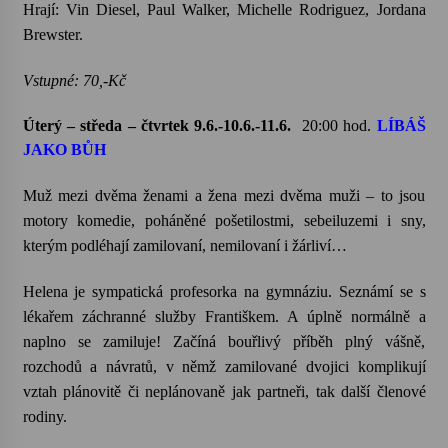
Hrají: Vin Diesel, Paul
Walker
,
Michelle
Rodriguez
,
Jordana
Brewster
.
Vstupné: 70,-Kč
Úterý – středa – čtvrtek 9.6.-10.6.-11.6.
20:00 hod.
LÍBÁŠ
JAKO BŮH
Muž mezi dvěma ženami a žena mezi dvěma muži – to jsou
motory komedie, poháněné pošetilostmi, sebeiluzemi i sny,
kterým podléhají zamilovaní, nemilovaní i žárliví…
Helena je sympatická profesorka na gymnáziu. Seznámí se s
lékařem záchranné služby Františkem. A úplně normálně a
naplno se zamiluje! Začíná bouřlivý příběh plný vášně,
rozchodů a návratů, v němž zamilované dvojici komplikují
vztah plánovitě či neplánovaně jak partneři, tak další členové
rodiny.