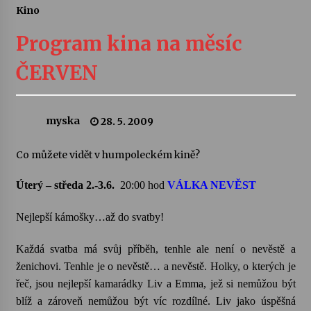
Kino
Letní koncerty ve Stromovce: Ars Camerata a
Sukuba Ensemble
Program kina na měsíc
4. 8. 2026
ČERVEN
Vernisáž výstavy Josefíny Duškové: Stávám se
kapkou
30. 7. 2026
myska
28. 5. 2009
Veselí muzikanti
Co můžete vidět v humpoleckém kině?
30. 7. 2026
Úterý – středa 2.-3.6.
20:00 hod
VÁLKA NEVĚST
Pozvánka na integrační festival Quijotova
Nejlepší
kámošky
…až do svatby!
šedesátka: 28. 7.–1. 8. 2026
28. 7. 2026
Každá svatba má svůj příběh, tenhle ale není o nevěstě a
ženichovi. Tenhle je o nevěstě… a nevěstě. Holky, o kterých je
Letní koncerty ve Stromovce: Kolchoz a
řeč, jsou nejlepší kamarádky
Liv
a Emma, jež si nemůžou být
Jenakaši
blíž a zároveň nemůžou být víc rozdílné.
Liv
jako úspěšná
28. 7. 2026