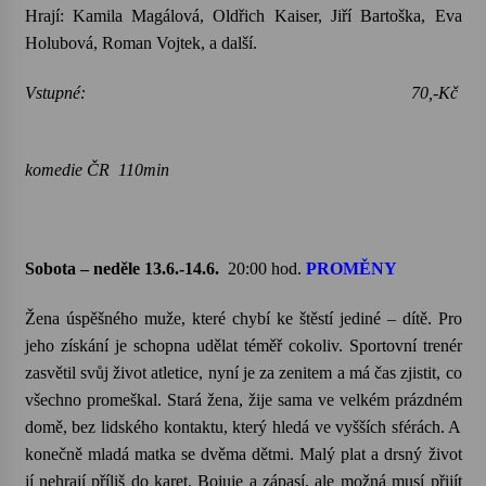
Hrají: Kamila Magálová, Oldřich Kaiser, Jiří Bartoška, Eva
Holubová, Roman Vojtek, a další.
Vstupné: 70,-Kč
komedie ČR 110min
Sobota – neděle 13.6.-14.6.
20:00 hod.
PROMĚNY
Žena úspěšného muže, které chybí ke štěstí jediné – dítě. Pro
jeho získání je schopna udělat téměř cokoliv. Sportovní trenér
zasvětil svůj život atletice, nyní je za zenitem a má čas zjistit, co
všechno promeškal. Stará žena, žije sama ve velkém prázdném
domě, bez lidského kontaktu, který hledá ve vyšších sférách. A
konečně mladá matka se dvěma dětmi. Malý plat a drsný život
jí nehrají příliš do karet. Bojuje a zápasí, ale možná musí přijít