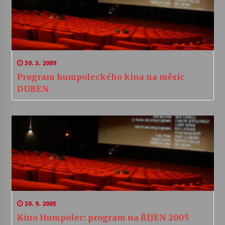
30. 3. 2009
Program humpoleckého kina na měsíc
DUBEN
30. 9. 2005
Kino Humpolec: program na ŘÍJEN 2005