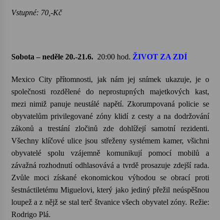
Vstupné: 70,-Kč
Sobota – neděle 20.-21.6.
20:00 hod.
ŽIVOT ZA ZDÍ
Mexico
City přítomnosti, jak nám jej snímek ukazuje, je o
společnosti rozdělené do neprostupných majetkových kast,
mezi nimiž panuje neustálé napětí. Zkorumpovaná policie se
obyvatelům privilegované zóny klidí z cesty a na dodržování
zákonů a trestání zločinů zde dohlížejí samotní rezidenti.
Všechny klíčové ulice jsou střeženy systémem kamer, všichni
obyvatelé spolu vzájemně komunikují pomocí mobilů a
závažná rozhodnutí odhlasovává a tvrdě prosazuje zdejší rada.
Zvůle moci získané ekonomickou výhodou se obrací proti
šestnáctiletému
Miguelovi
, který jako jediný přežil neúspěšnou
loupež a z nějž se stal terč štvanice všech obyvatel zóny. Režie:
Rodrigo
Plá.