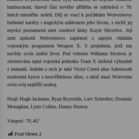
budoucnosti, hlavní část nového příběhu se odehrává v 70.
letech minulého století. Děj se vrací k počátkům
Wolverinovy
hrdinské kariéry i tragickým událostem jeho života, z nichž jej
nejvíce poznamená smrt osudové lásky
Kayle
Silverfox
. Její
smrt způsobí
Wolverinovo
zapletení s tajným vládním
vojenským programem
Weapon
X. S projektem, jenž mu
navždy zcela změní život. Pod velením Williama
Strykera
je
zformována tajná vojenská jednotka Team X složená výhradně
z mutantů. Jedním z nich je také Victor
Creed
alias
Sabretooth
nezkrotná bytost s neuvěřitelnou sílou, s nímž musí
Wolverine
svést svůj nejtěžší souboj.
Hrají:
Hugh
Jackman
,
Ryan
Reynolds
,
Liev
Schreiber
,
Dominic
Monaghan
,
Lynn
Collins
,
Danny
Huston
.
Vstupné: 70,-Kč
Post Views:
2