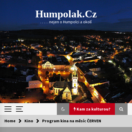
Skip
to
Humpolak.cz
content
. . . . . nejen o Humpolci a okolí
Kam za kulturou?
Home
Kino
Program kina na měsíc ČERVEN
Kam za kulturou?