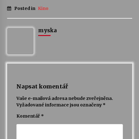
Posted in
Kino
myska
Napsat komentář
Vaše e-mailová adresa nebude zveřejněna.
Vyžadované informace jsou označeny
*
Komentář
*