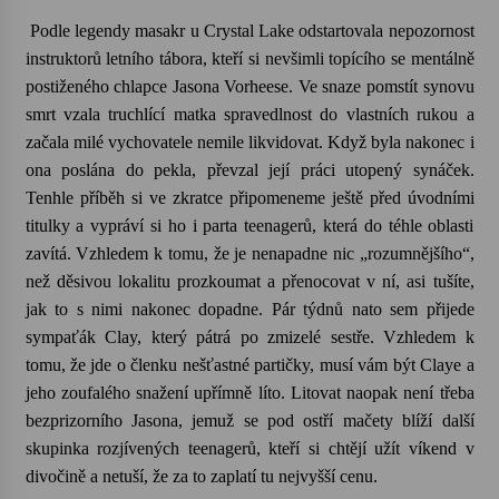
Podle legendy masakr u
Crystal
Lake
odstartovala nepozornost
instruktorů letního tábora, kteří si nevšimli topícího se mentálně
postiženého chlapce Jasona
Vorheese
. Ve snaze pomstít synovu
smrt vzala truchlící matka spravedlnost do vlastních rukou a
začala milé vychovatele nemile likvidovat. Když byla nakonec i
ona poslána do pekla, převzal její práci utopený synáček.
Tenhle příběh si ve zkratce připomeneme ještě před úvodními
titulky a vypráví si ho i parta teenagerů, která do téhle oblasti
zavítá. Vzhledem k tomu, že je nenapadne nic „rozumnějšího“,
než děsivou lokalitu prozkoumat a přenocovat v ní, asi tušíte,
jak to s nimi nakonec dopadne. Pár týdnů nato sem přijede
sympaťák
Clay
, který pátrá po zmizelé sestře. Vzhledem k
tomu, že jde o členku nešťastné partičky, musí vám být
Claye
a
jeho zoufalého snažení upřímně líto. Litovat naopak není třeba
bezprizorního Jasona, jemuž se pod ostří mačety blíží další
skupinka rozjívených teenagerů, kteří si chtějí užít víkend v
divočině a netuší, že za to zaplatí tu nejvyšší cenu.