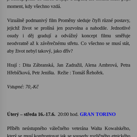
moment, kdy všechno vzdá.
Vizuálně podmanivý film Proměny sleduje čtyři různé postavy,
jejichž život se prolíná jen pozvolna a nahodile. Jednotlivé
osudy i děj gradují a odvážný koncept filmu směřuje
neodvratně až k závěrečnému střetu. Co všechno se musí stát,
aby život nebyl takový, jako dřív?
Hrají : Dita Zábranská, Jan Zadražil, Alena Ambrová, Petra
Hřebíčková, Petr
Jeništa
. Režie : Tomáš Řehořek.
Vstupné: 70,-Kč
Úterý – středa 16.-17.6.
20:00 hod.
GRAN TORINO
Příběh neústupného válečného veterána
Walta
Kowalského
,
který se musí konfrontovat jak se sousedy rozličného etnického