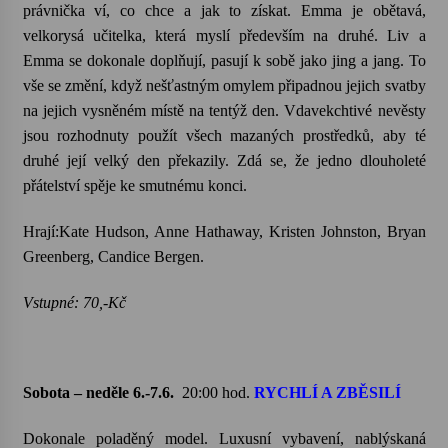
právnička ví, co chce a jak to získat. Emma je obětavá,
velkorysá učitelka, která myslí především na druhé.
Liv
a
Votavžatský ploty
Emma se dokonale doplňují, pasují k sobě jako
jing
a jang. To
23. 7. 2026
vše se změní, když nešťastným omylem připadnou jejich svatby
na jejich vysněném místě na tentýž den. Vdavekchtivé nevěsty
Letní koncerty ve Stromovce: Rufus Miller
jsou rozhodnuty použít všech mazaných prostředků, aby té
22. 7. 2026
druhé její velký den překazily. Zdá se, že jedno dlouholeté
přátelství spěje ke smutnému konci.
Vysočinka
Hrají:Kate Hudson,
Anne
Hathaway
,
Kristen
Johnston
,
Bryan
17. 7. 2026
Greenberg
,
Candice
Bergen.
Vstupné: 70,-Kč
Ozvěny prázdnin
14. 7. 2026
Sobota – neděle 6.-7.6.
20:00 hod.
RYCHLÍ A ZBĚSILÍ
Za kulturou kousek za Humpolec. V Želivě ožije
odkaz Josefa Čapka
Dokonale
poladěný
model. Luxusní vybavení, nablýskaná
13. 7. 2026