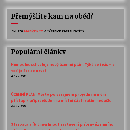
Přemýšlíte kam na oběd?
Zkuste
Meníčka.cz
v místních restauracích.
Populární články
Humpolec schvaluje nový územní plán. Týká se i vás – a
teď je čas se ozvat
4.5k views
ÚZEMNÍ PLÁN: Město po veřejném projednání mění
přístup k přípravě. Jen na místní části zatím nedošlo
3.3k views
Starosta slíbil navrhnout zastavení příprav územního