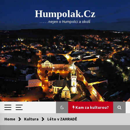
Skip
to
Humpolak.cz
content
. . . . . nejen o Humpolci a okolí
Kam za kulturou?
Home
Kultura
Léto v ZAHRADĚ
Kam za kulturou?