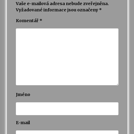
Vaše e-mailová adresa nebude zveřejněna.
Vyžadované informace jsou označeny
*
Varhanní recitál Michala Novenka v Klášteře
Želiv
Komentář
*
3. 7. 2026
Petr Adamec – Malovaný svět
30. 6. 2026
Jméno
E-mail