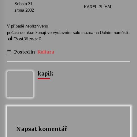
Sobota 31.
KAREL PLÍHAL
srpna 2002
Votavžatský ploty
23. 7. 2026
V případě nepříznivého
počasí se akce konají ve výstavním sále muzea na Dolním náměstí.
Post Views:
0
Letní koncerty ve Stromovce: Rufus Miller
22. 7. 2026
Posted in
Kultura
Vysočinka
kapik
17. 7. 2026
Ozvěny prázdnin
14. 7. 2026
Za kulturou kousek za Humpolec. V Želivě ožije
Napsat komentář
odkaz Josefa Čapka
13. 7. 2026