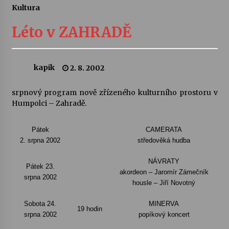
Kultura
Letní koncerty ve Stromovce: Ars Camerata a
Sukuba Ensemble
Léto v ZAHRADĚ
4. 8. 2026
Vernisáž výstavy Josefíny Duškové: Stávám se
kapik
2. 8. 2002
kapkou
30. 7. 2026
srpnový program nově zřízeného kulturního prostoru v
Humpolci – Zahradě.
Veselí muzikanti
30. 7. 2026
Pátek
CAMERATA
2. srpna 2002
středověká hudba
Pozvánka na integrační festival Quijotova
NÁVRATY
šedesátka: 28. 7.–1. 8. 2026
Pátek 23.
akordeon – Jaromír Zámečník
28. 7. 2026
srpna 2002
housle – Jiří Novotný
Sobota 24.
Letní koncerty ve Stromovce: Kolchoz a
MINERVA
19 hodin
Jenakaši
srpna 2002
popíkový koncert
28. 7. 2026