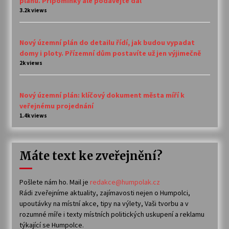
plánu. Připomínky ale podávejte dál
3.2k views
Nový územní plán do detailu řídí, jak budou vypadat
domy i ploty. Přízemní dům postavíte už jen výjimečně
2k views
Nový územní plán: klíčový dokument města míří k
veřejnému projednání
1.4k views
Máte text ke zveřejnění?
Pošlete nám ho. Mail je
redakce@humpolak.cz
Rádi zveřejníme aktuality, zajímavosti nejen o Humpolci,
upoutávky na místní akce, tipy na výlety, Vaši tvorbu a v
rozumné míře i texty místních politických uskupení a reklamu
týkající se Humpolce.