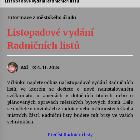
Listopadové vydání Radničních listů
Letní koncerty ve Stromovce: Ars Camerata a
Sukuba Ensemble
Informace z městského úřadu
4. 8. 2026
Listopadové vydání
Vernisáž výstavy Josefíny Duškové: Stávám se
Radničních listů
kapkou
30. 7. 2026
Axl
4. 11. 2024
Veselí muzikanti
30. 7. 2026
V článku najdete odkaz na listopadové vydání Radničních
listů, ve kterém se dočtete o nově nainstalovaném
svíčkomatu, o změnách v dotačních titulech nebo o
Pozvánka na integrační festival Quijotova
šedesátka: 28. 7.–1. 8. 2026
plánovaných opravách městských bytových domů. Dále
28. 7. 2026
se dočtete o novinkách z radnice nebo o činnostech škol a
místních částí. Radniční listy budete mít brzy ve vašich
schránkách.
Letní koncerty ve Stromovce: Kolchoz a
Jenakaši
Přečíst Radniční listy
28. 7. 2026