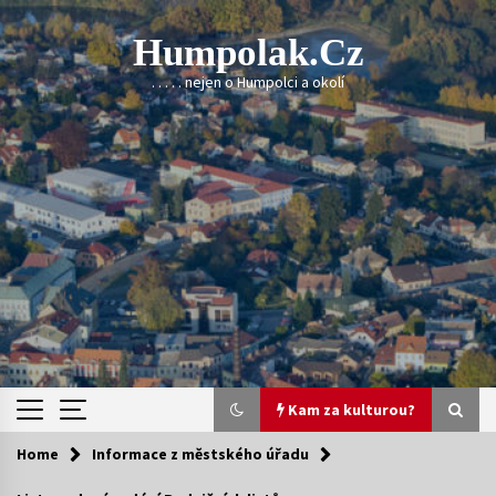
Skip
to
Humpolak.cz
content
. . . . . nejen o Humpolci a okolí
Kam za kulturou?
Home
Informace z městského úřadu
Kam za kulturou?