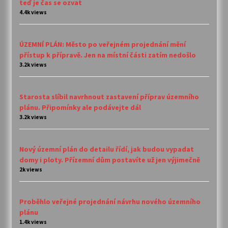
teď je čas se ozvat
4.4k views
ÚZEMNÍ PLÁN: Město po veřejném projednání mění
přístup k přípravě. Jen na místní části zatím nedošlo
3.2k views
Starosta slíbil navrhnout zastavení příprav územního
plánu. Připomínky ale podávejte dál
3.2k views
Nový územní plán do detailu řídí, jak budou vypadat
domy i ploty. Přízemní dům postavíte už jen výjimečně
2k views
Proběhlo veřejné projednání návrhu nového územního
plánu
1.4k views