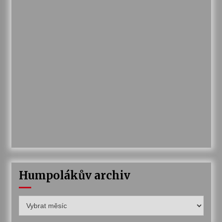
Humpolákův archiv
Humpolákův
archiv