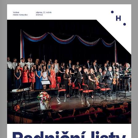
Votavžatský ploty
23. 7. 2026
Letní koncerty ve Stromovce: Rufus Miller
22. 7. 2026
Vysočinka
17. 7. 2026
Ozvěny prázdnin
14. 7. 2026
Za kulturou kousek za Humpolec. V Želivě ožije
odkaz Josefa Čapka
13. 7. 2026