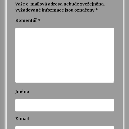
Vaše e-mailová adresa nebude zveřejněna.
Vyžadované informace jsou označeny
*
Komentář
*
Jméno
E-mail