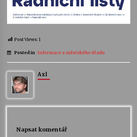
Varhanní recitál Michala Novenka v Klášteře
Želiv
3. 7. 2026
Post Views:
1
Petr Adamec – Malovaný svět
30. 6. 2026
Posted in
Informace z městského úřadu
Axl
Napsat komentář