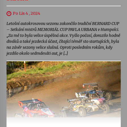
Po Lis 4 , 2024
Letošní autokrosovou sezonu zakončilo tradiční BERNARD CUP
– Setkání mistrů MEMORIÁL CUP PAVLA URBANA v Humpolci.
„Za mě to byla velice úspěšná akce. Vyšlo počasí, dorazilo hodně
diváků a také jezdecká účast, čítající téměř sto startujících, byla
na závěr sezony velice slušná. Oproti posledním rokům, kdy
jezdilo okolo sedmdesáti aut, je […]