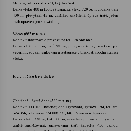
Moravě, tel. 566 615 578, Ing. Jan Svítil
Délka vleku 400 m (kotva), kapacita vleku 720 os/hod, délka tratě
400 m, převýšení 45 m, umělého osvětlení, úprava tratě, jeden
svah upraven pro snowtubing.
Věcov (667 m n. m.)
Kontakt: Informace o provozu na tel. 728 568 687
Délka vleku 250 m, trať 280 m, převýšení 45 m, osvětlení pro
večerní lyžování, parkování a restaurace v blízkosti spodní stanice
vleku.
H a v l í č k o b r o d s k o
Chotěboř – Svatá Anna (580 m n. m.)
Kontakt: TJ CHS Chotěboř, oddíl lyžování, Tyršova 794, tel. 569
624 856, p.Odvářka 724 008 731, http://svanna.webpark.cz
Délka vleku 220 m, trať 300 m, osvětlení pro večerní lyžování,
umělé zasněžování, upravovaná trať, kapacita 450 os/hod,