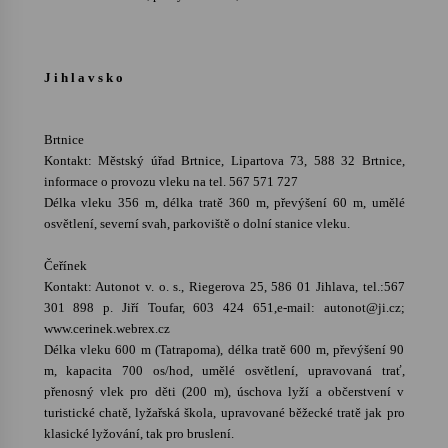
J i h l a v s k o
Brtnice
Kontakt: Městský úřad Brtnice, Lipartova 73, 588 32 Brtnice,
informace o provozu vleku na tel. 567 571 727
Délka vleku 356 m, délka tratě 360 m, převýšení 60 m, umělé
osvětlení, severní svah, parkoviště o dolní stanice vleku.
Čeřínek
Kontakt: Autonot v. o. s., Riegerova 25, 586 01 Jihlava, tel.:567
301 898 p. Jiří Toufar, 603 424 651,e-mail: autonot@ji.cz;
www.cerinek.webrex.cz
Délka vleku 600 m (Tatrapoma), délka tratě 600 m, převýšení 90
m, kapacita 700 os/hod, umělé osvětlení, upravovaná trať,
přenosný vlek pro děti (200 m), úschova lyží a občerstvení v
turistické chatě, lyžařská škola, upravované běžecké tratě jak pro
klasické lyžování, tak pro bruslení.