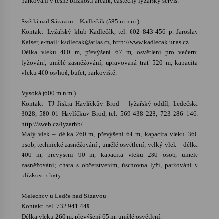
parkování v těsné blízkosti areálu, částečný lyžařský servis.
Světlá nad Sázavou – Kadlečák (585 m n.m.)
Kontakt: Lyžařský klub Kadlečák, tel. 602 843 456 p. Jaroslav
Kaiser, e-mail: kadlecak@atlas.cz, http://www.kadlecak.unas.cz
Délka vleku 400 m, převýšení 67 m, osvětlení pro večerní
lyžování, umělé zasněžování, upravovaná trať 520 m, kapacita
vleku 400 os/hod, bufet, parkoviště.
Vysoká (600 m n.m.)
Kontakt: TJ Jiskra Havlíčkův Brod – lyžařský oddíl, Ledečská
3028, 580 01 Havlíčkův Brod, tel. 569 438 228, 723 286 146,
http://sweb.cz/lyzarhb/
Malý vlek – délka 260 m, převýšení 64 m, kapacita vleku 360
osob, technické zasněžování , umělé osvětlení; velký vlek – délka
400 m, převýšení 90 m, kapacita vleku 280 osob, umělé
zasněžování; chata s občerstvením, úschovna lyží, parkování v
blízkosti chaty.
Melechov u Ledče nad Sázavou
Kontakt: tel. 732 941 449
Délka vleku 260 m, převýšení 65 m, umělé osvětlení.