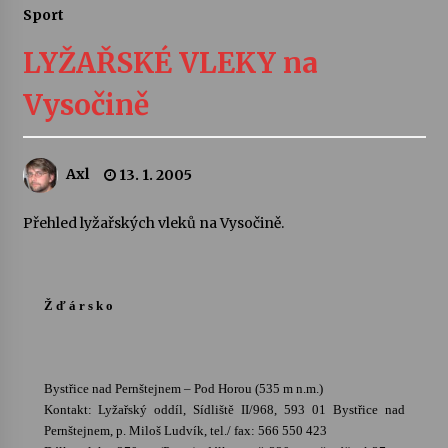
Sport
Letní koncerty ve Stromovce: Ars Camerata a
Sukuba Ensemble
LYŽAŘSKÉ VLEKY na
4. 8. 2026
Vysočině
Vernisáž výstavy Josefíny Duškové: Stávám se
kapkou
30. 7. 2026
Axl
13. 1. 2005
Veselí muzikanti
Přehled lyžařských vleků na Vysočině.
30. 7. 2026
Ž ď á r s k o
Pozvánka na integrační festival Quijotova
šedesátka: 28. 7.–1. 8. 2026
28. 7. 2026
Bystřice nad Pernštejnem – Pod Horou (535 m n.m.)
Letní koncerty ve Stromovce: Kolchoz a
Kontakt: Lyžařský oddíl, Sídliště II/968, 593 01 Bystřice nad
Jenakaši
Pernštejnem, p. Miloš Ludvík, tel./ fax: 566 550 423
28. 7. 2026