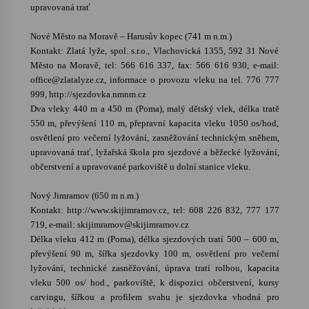
upravovaná trať
Nové Město na Moravě – Harusův kopec (741 m n.m.)
Kontakt: Zlatá lyže, spol. s.r.o., Vlachovická 1355, 592 31 Nové
Město na Moravě, tel: 566 616 337, fax: 566 616 930, e-mail:
office@zlatalyze.cz, informace o provozu vleku na tel. 776 777
999, http://sjezdovka.nmnm.cz
Dva vleky 440 m a 450 m (Poma), malý dětský vlek, délka tratě
550 m, převýšení 110 m, přepravní kapacita vleku 1050 os/hod,
osvětlení pro večerní lyžování, zasněžování technickým sněhem,
upravovaná trať, lyžařská škola pro sjezdové a běžecké lyžování,
občerstvení a upravované parkoviště u dolní stanice vleku.
Nový Jimramov (650 m n.m.)
Kontakt: http://www.skijimramov.cz, tel: 608 226 832, 777 177
719, e-mail: skijimramov@skijimramov.cz
Délka vleku 412 m (Poma), délka sjezdových tratí 500 – 600 m,
převýšení 90 m, šířka sjezdovky 100 m, osvětlení pro večerní
lyžování, technické zasněžování, úprava tratí rolbou, kapacita
vleku 500 os/ hod., parkoviště, k dispozici občerstvení, kursy
carvingu, šířkou a profilem svahu je sjezdovka vhodná pro