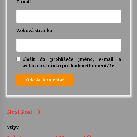
E-mail
Webová stránka
Uložit do prohlížeče jméno, e-mail a
webovou stránku pro budoucí komentáře.
Next Post
Vtipy