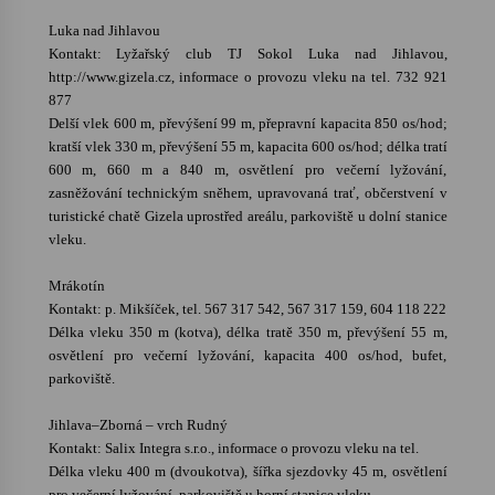
Luka nad Jihlavou
Kontakt: Lyžařský club TJ Sokol Luka nad Jihlavou,
http://www.gizela.cz, informace o provozu vleku na tel. 732 921
877
Delší vlek 600 m, převýšení 99 m, přepravní kapacita 850 os/hod;
kratší vlek 330 m, převýšení 55 m, kapacita 600 os/hod; délka tratí
600 m, 660 m a 840 m, osvětlení pro večerní lyžování,
zasněžování technickým sněhem, upravovaná trať, občerstvení v
turistické chatě Gizela uprostřed areálu, parkoviště u dolní stanice
vleku.
Mrákotín
Kontakt: p. Mikšíček, tel. 567 317 542, 567 317 159, 604 118 222
Délka vleku 350 m (kotva), délka tratě 350 m, převýšení 55 m,
osvětlení pro večerní lyžování, kapacita 400 os/hod, bufet,
parkoviště.
Jihlava–Zborná – vrch Rudný
Kontakt: Salix Integra s.r.o., informace o provozu vleku na tel.
Délka vleku 400 m (dvoukotva), šířka sjezdovky 45 m, osvětlení
pro večerní lyžování, parkoviště u horní stanice vleku.