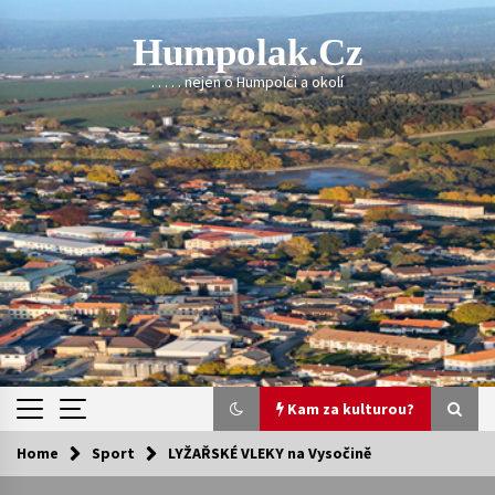
Skip
to
Humpolak.cz
content
. . . . . nejen o Humpolci a okolí
Kam za kulturou?
Home
Sport
LYŽAŘSKÉ VLEKY na Vysočině
Kam za kulturou?