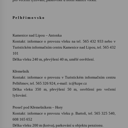
P e l h ř i m o v s k o
Kamenice nad Lipou – Antonka
Kontakt: informace o provozu vleku na tel. 565 432 933 nebo v
Turistickém informačním centru Kamenice nad Lipou, tel. 565 432
101
Délka vleku 240 m, převýšení 40 m, umělé osvětlení.
Křemešník
Kontakt: informace o provozu v Turistickém informačním centru
Pelhřimov, tel. 565 326 924, e-mail: ic@kzpe.cz
Délka vleku 350 m, převýšení 50 m, osvětlení pro večerní
lyžování.
Proseč pod Křemešníkem – Hory
Kontakt: informace o provozu vleku p. Bartoň, tel. 565 325 540,
608 165 652
Délka vleku 200 m (kotva), parkování u objektu penzionu.