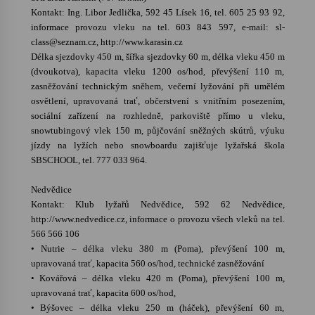
Kontakt: Ing. Libor Jedlička, 592 45 Lísek 16, tel. 605 25 93 92,
informace provozu vleku na tel. 603 843 597, e-mail: sl-
Varhanní recitál Michala Novenka v Klášteře
class@seznam.cz, http://www.karasin.cz
Želiv
Délka sjezdovky 450 m, šířka sjezdovky 60 m, délka vleku 450 m
3. 7. 2026
(dvoukotva), kapacita vleku 1200 os/hod, převýšení 110 m,
zasněžování technickým sněhem, večerní lyžování při umělém
Petr Adamec – Malovaný svět
osvětlení, upravovaná trať, občerstvení s vnitřním posezením,
30. 6. 2026
sociální zařízení na rozhledně, parkoviště přímo u vleku,
snowtubingový vlek 150 m, půjčování sněžných skútrů, výuku
jízdy na lyžích nebo snowboardu zajišťuje lyžařská škola
SBSCHOOL, tel. 777 033 964.
Nedvědice
Kontakt: Klub lyžařů Nedvědice, 592 62 Nedvědice,
http://www.nedvedice.cz, informace o provozu všech vleků na tel.
566 566 106
• Nutrie – délka vleku 380 m (Poma), převýšení 100 m,
upravovaná trať, kapacita 560 os/hod, technické zasněžování
• Kovářová – délka vleku 420 m (Poma), převýšení 100 m,
upravovaná trať, kapacita 600 os/hod,
• Býšovec – délka vleku 250 m (háček), převýšení 60 m,