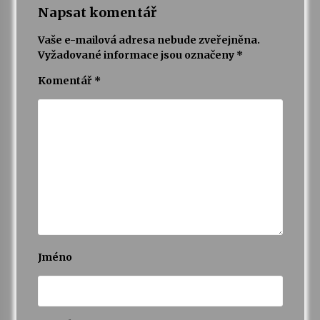
Napsat komentář
Vaše e-mailová adresa nebude zveřejněna.
Vyžadované informace jsou označeny
*
Komentář
*
Jméno