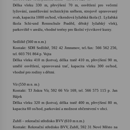
Délka vleku 330 m, převýšení 70 m, osvětlení pro večerní
lyžování, zasněžování technickým sněhem, strojově upravovaný
svah, kapacita 1000 os/hod, víkendová lyžařská škola (1. Lyžařská
škola Schi-und Rennschule Praděd, dětský lyžařský vlek),
parkoviště v areálu, vhodné terény pro školní výcvikové kurzy.
Sedliště (560 m n.m.)
Kontakt: SDH Sedliště, 592 42 Jimramov, tel./fax: 566 562 256,
tel. 603 791 864 p. Vojta
Délka vleku 410 m (kotva), délka tratě 410 m, převýšení 90 m,
umělé osvětlení, upravovaná trať, kapacita vleku 300 os/hod,
vhodné pro rodiny s dětmi.
Vír (550 m n. m.)
Kontakt: TJ Jiskra Vír, 592 66 Vír 169, tel. 566 575 115 p. Jan
Hájek
Délka vleku 320 m (kotva), délka tratě 400 m, převýšení 80 m,
kapacita 60 os/hod, parkování a možnost občerstvení v obci.
Zubří – rekreační středisko BVV (610 m n.m.)
Kontakt: Rekreační středisko BVV, Zubří, 592 31 Nové Město na