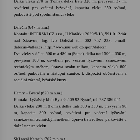
Délka vleku 270 m (Poma), délka tratě 320 m, převýšení 37 m,
osvětlení pro večerní lyžování, kapacita vleku 250 os/hod,
Votavžatský ploty
parkoviště pod spodní stanicí vleku.
23. 7. 2026
Dalečín (647 m n.m.)
Kontakt: INTERSKI CZ s.r.o., U Klafárku 2039/5/18, 591 01 Žďár
nad Sázavou, Ing. Ivo Doležal tel. 602 757 228, e-mail:
Letní koncerty ve Stromovce: Rufus Miller
dalecin@atlas.cz, http:// www.mujweb.cz/sport/dalecin
22. 7. 2026
Dva vleky v délce 500 m a 480 m (Poma), délka tratí 500 – 650 m,
převýšení 100 m, osvětlení pro večerní lyžování, zasněžování
technickým sněhem, úprava svahu rolbou, kapacita vleků 800
Vysočinka
os/hod, parkování u nástupní stanice, k dispozici občerstvení a
17. 7. 2026
sociální zázemí, lyžařské kursy.
Hamry – Bystré (620 m n.m.)
Ozvěny prázdnin
Kontakt: Lyžařský klub Bystré, 569 92 Bystré, tel. 737 386 941
14. 7. 2026
Délka vleku 280 m (Poma), délka tratí 300 a 350 m, převýšení 90
m, kapacita 300 os/hod, osvětlení pro večerní lyžování,
zasněžování technickým sněhem, úprava tratí rolbou, parkoviště u
dolní stanice vleku.
Za kulturou kousek za Humpolec. V Želivě ožije
odkaz Josefa Čapka
13. 7. 2026
SKI areál Karasín (707 m n.m.)