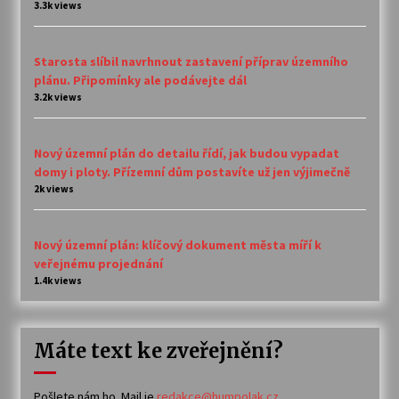
3.3k views
Starosta slíbil navrhnout zastavení příprav územního
plánu. Připomínky ale podávejte dál
3.2k views
Nový územní plán do detailu řídí, jak budou vypadat
domy i ploty. Přízemní dům postavíte už jen výjimečně
2k views
Nový územní plán: klíčový dokument města míří k
veřejnému projednání
1.4k views
Máte text ke zveřejnění?
Pošlete nám ho. Mail je
redakce@humpolak.cz