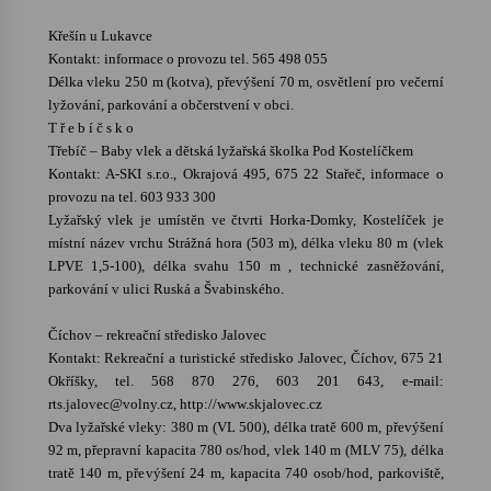
Křešín u Lukavce
Kontakt: informace o provozu tel. 565 498 055
Délka vleku 250 m (kotva), převýšení 70 m, osvětlení pro večerní
lyžování, parkování a občerstvení v obci.
T ř e b í č s k o
Třebíč – Baby vlek a dětská lyžařská školka Pod Kostelíčkem
Kontakt: A-SKI s.r.o., Okrajová 495, 675 22 Stařeč, informace o
provozu na tel. 603 933 300
Lyžařský vlek je umístěn ve čtvrti Horka-Domky, Kostelíček je
místní název vrchu Strážná hora (503 m), délka vleku 80 m (vlek
LPVE 1,5-100), délka svahu 150 m , technické zasněžování,
parkování v ulici Ruská a Švabinského.
Číchov – rekreační středisko Jalovec
Kontakt: Rekreační a turistické středisko Jalovec, Číchov, 675 21
Okříšky, tel. 568 870 276, 603 201 643, e-mail:
rts.jalovec@volny.cz, http://www.skjalovec.cz
Dva lyžařské vleky: 380 m (VL 500), délka tratě 600 m, převýšení
92 m, přepravní kapacita 780 os/hod, vlek 140 m (MLV 75), délka
tratě 140 m, převýšení 24 m, kapacita 740 osob/hod, parkoviště,