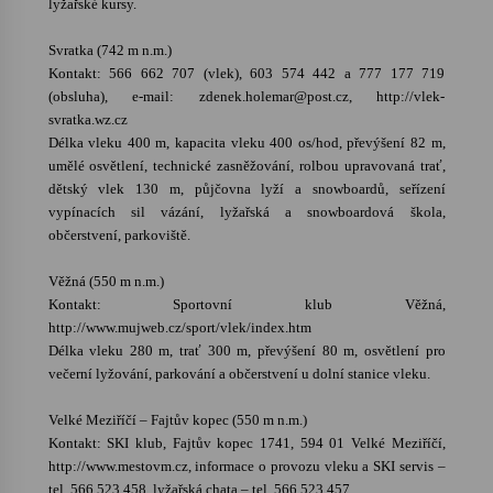
lyžařské kursy.
Svratka (742 m n.m.)
Kontakt: 566 662 707 (vlek), 603 574 442 a 777 177 719
(obsluha), e-mail: zdenek.holemar@post.cz, http://vlek-
svratka.wz.cz
Délka vleku 400 m, kapacita vleku 400 os/hod, převýšení 82 m,
umělé osvětlení, technické zasněžování, rolbou upravovaná trať,
dětský vlek 130 m, půjčovna lyží a snowboardů, seřízení
vypínacích sil vázání, lyžařská a snowboardová škola,
občerstvení, parkoviště.
Věžná (550 m n.m.)
Kontakt: Sportovní klub Věžná,
http://www.mujweb.cz/sport/vlek/index.htm
Délka vleku 280 m, trať 300 m, převýšení 80 m, osvětlení pro
večerní lyžování, parkování a občerstvení u dolní stanice vleku.
Velké Meziříčí – Fajtův kopec (550 m n.m.)
Kontakt: SKI klub, Fajtův kopec 1741, 594 01 Velké Meziříčí,
http://www.mestovm.cz, informace o provozu vleku a SKI servis –
tel. 566 523 458, lyžařská chata – tel. 566 523 457