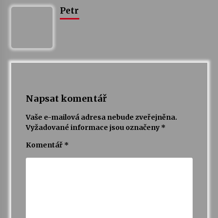
Petr
Varhanní recitál Michala Novenka v Klášteře
Želiv
3. 7. 2026
Petr Adamec – Malovaný svět
30. 6. 2026
Napsat komentář
Vaše e-mailová adresa nebude zveřejněna.
Vyžadované informace jsou označeny
*
Komentář
*