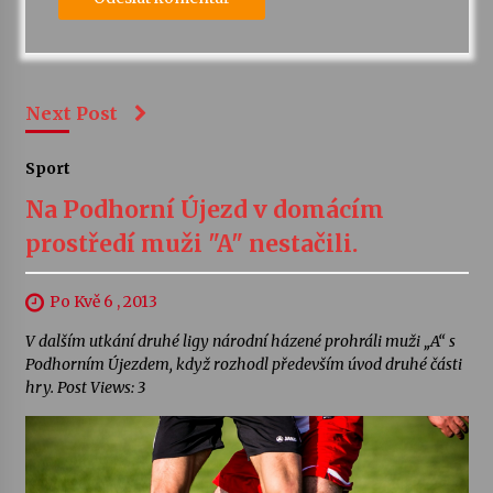
Next Post
Sport
Na Podhorní Újezd v domácím
prostředí muži "A" nestačili.
Po Kvě 6 , 2013
V dalším utkání druhé ligy národní házené prohráli muži „A“ s
Podhorním Újezdem, když rozhodl především úvod druhé části
hry. Post Views: 3