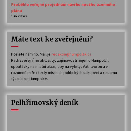
Proběhlo veřejné projednání návrhu nového územního
plánu
1.4k views
Máte text ke zveřejnění?
Pošlete nám ho. Mail je
redakce@humpolak.cz
Rádi zveřejníme aktuality, zajímavosti nejen o Humpolci,
upoutávky na místní akce, tipy na výlety, Vaši tvorbu a v
rozumné míře i texty místních politických uskupení a reklamu
týkající se Humpolce.
Pelhřimovský deník