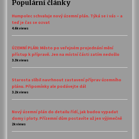
Populární články
Humpolec schvaluje nový územní plán. Týká se i vás – a
teď je čas se ozvat
4.6k views
ÚZEMNÍ PLÁN: Město po veřejném projednání mění
přístup k přípravě. Jen na místní části zatím nedošlo
3.3k views
Starosta slíbil navrhnout zastavení příprav územního
plánu. Připomínky ale podávejte dál
3.2k views
Nový územní plán do detailu řídí, jak budou vypadat
domy i ploty. Přízemní dům postavíte už jen výjimečně
2k views