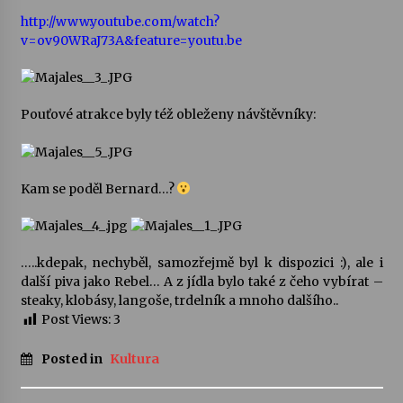
http://www.youtube.com/watch?
Votavžatský ploty
v=ov90WRaJ73A&feature=youtu.be
23. 7. 2026
Pouťové atrakce byly též obleženy návštěvníky:
Letní koncerty ve Stromovce: Rufus Miller
22. 7. 2026
Kam se poděl Bernard…?
Vysočinka
17. 7. 2026
…..kdepak, nechyběl, samozřejmě byl k dispozici :), ale i
další piva jako Rebel… A z jídla bylo také z čeho vybírat –
Ozvěny prázdnin
steaky, klobásy, langoše, trdelník a mnoho dalšího..
14. 7. 2026
Post Views:
3
Posted in
Kultura
Za kulturou kousek za Humpolec. V Želivě ožije
odkaz Josefa Čapka
13. 7. 2026