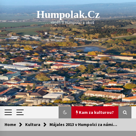
Skip
to
Humpolak.cz
content
. . . . . nejen o Humpolci a okolí
Kam za kulturou?
Home
Kultura
Májales 2013 v Humpolci za námi…
Kam za kulturou?