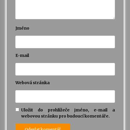
Jméno
E-mail
Webová stránka
Uložit do prohlížeče jméno, e-mail a
webovou stránku pro budoucí komentáře.