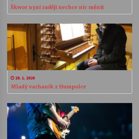
Škwor nyní raději nechce nic měnit
28. 1. 2020
Mladý varhaník z Humpolce