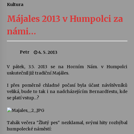
Kultura
Letní koncerty ve Stromovce: Ars Camerata a
Sukuba Ensemble
Májales 2013 v Humpolci za
4. 8. 2026
námi…
Vernisáž výstavy Josefíny Duškové: Stávám se
kapkou
30. 7. 2026
Petr
4. 5. 2013
Veselí muzikanti
V pátek, 3.5. 2013 se na Horním Nám. v Humpolci
30. 7. 2026
uskutečnil již tradiční Majáles.
I přes poměrně chladné počasí byla účast návštěvníků
veliká, bude to tak i na nadcházejícím Bernardfestu, kde
Pozvánka na integrační festival Quijotova
šedesátka: 28. 7.–1. 8. 2026
se platí vstup…?
28. 7. 2026
Letní koncerty ve Stromovce: Kolchoz a
Tahák večera "Žlutý pes" nezklamal, svými hity rozhýbal
Jenakaši
humpolecké náměstí:
28. 7. 2026