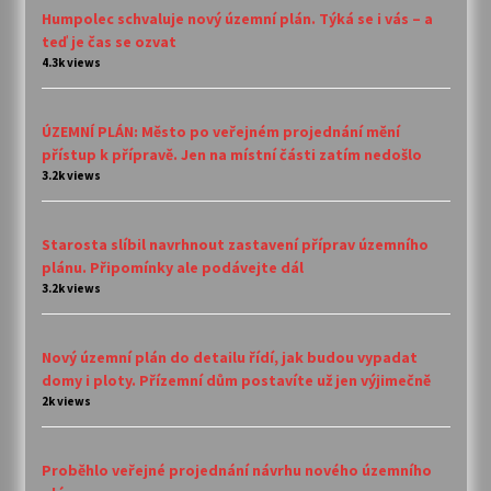
Humpolec schvaluje nový územní plán. Týká se i vás – a
teď je čas se ozvat
4.3k views
ÚZEMNÍ PLÁN: Město po veřejném projednání mění
přístup k přípravě. Jen na místní části zatím nedošlo
3.2k views
Starosta slíbil navrhnout zastavení příprav územního
plánu. Připomínky ale podávejte dál
3.2k views
Nový územní plán do detailu řídí, jak budou vypadat
domy i ploty. Přízemní dům postavíte už jen výjimečně
2k views
Proběhlo veřejné projednání návrhu nového územního