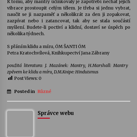
K tomu, aby mantry účinkovaly je zapotřebí nechat jejich
vibrace prostoupit celým tělem. Je třeba si jednu vybrat,
naučit se ji nazpaměť a několikrát za den ji zopakovat,
zazpívat nebo i zatancovat, tak aby se stala součástí
myšlení. Budete-li poctiví a klidní, dostaví se úspěch po
několika týdnech.
S přáním klidu a míru, ÓM ŠANTI ÓM
Petra Kratochvílová, Knihkupectví Jana Zábrany
použitá literatura: J. Mazánek: Mantry, H.Marshall: Mantry 
zpěvem ke klidu a míru, D.M.Knipe: Hinduismus
Post Views:
0
Posted in
Různé
Správce webu