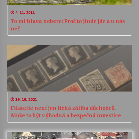
4. 11. 2011
To mi hlava nebere: Proč to jinde jde a u nás
ne?
19. 10. 2021
Filatelie není jen tichá záliba důchodců.
Může to být výhodná a bezpečná investice