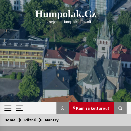
Skip
to
Humpolak.cz
content
. . . . . nejen o Humpolci a okolí
Kam za kulturou?
Home
Různé
Mantry
Kam za kulturou?