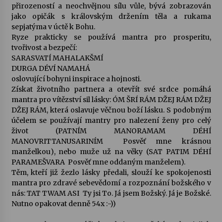
přirozeností a neochvějnou sílu vůle, bývá zobrazován
jako opičák s královským držením těla a rukama
sepjatýma v úctě k Bohu.
Ryze prakticky se používá mantra pro prosperitu,
tvořivost a bezpečí:
SARASVATÍ MAHALAKŠMÍ
DURGA DÉVÍ NAMAHÁ
oslovující bohyni inspirace a hojnosti.
Získat životního partnera a otevřít své srdce pomáhá
mantra pro vítězství sil lásky: ÓM ŠRÍ RÁM DŽEJ RÁM DŽEJ
DŽEJ RÁM, která oslavuje věčnou boží lásku. S podobným
účelem se používají mantry pro nalezení ženy pro celý
život (PATNÍM MANORAMAM DÉHÍ
MANOVRITTANUSARINÍM  Posvěť mne krásnou
manželkou), nebo muže už na věky (SAT PATIM DÉHÍ
PARAMEŠVARA  Posvěť mne oddaným manželem).
Těm, kteří již žezlo lásky předali, slouží ke spokojenosti
mantra pro zdravé sebevědomí a rozpoznání božského v
nás: TAT TWAM ASI  Ty jsi To. Já jsem Božský. Já je Božské.
Nutno opakovat denně 54x :-))