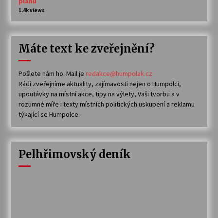
plánu
1.4k views
Máte text ke zveřejnění?
Pošlete nám ho. Mail je
redakce@humpolak.cz
Rádi zveřejníme aktuality, zajímavosti nejen o Humpolci,
upoutávky na místní akce, tipy na výlety, Vaši tvorbu a v
rozumné míře i texty místních politických uskupení a reklamu
týkající se Humpolce.
Pelhřimovský deník