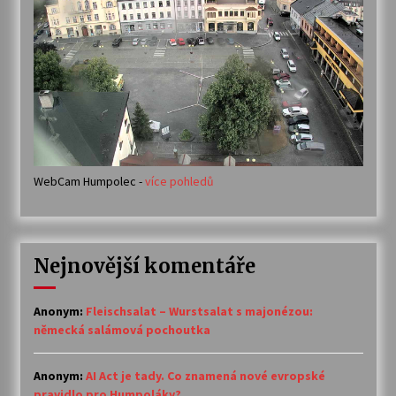
WebCam Humpolec -
více pohledů
Nejnovější komentáře
Anonym
:
Fleischsalat – Wurstsalat s majonézou:
německá salámová pochoutka
Anonym
:
AI Act je tady. Co znamená nové evropské
pravidlo pro Humpoláky?