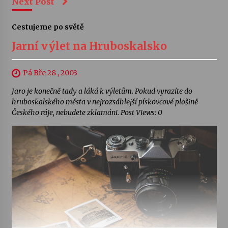
Next Post
Cestujeme po světě
Jarní výlet na Hruboskalsko
Pá Bře 28 , 2003
Jaro je konečně tady a láká k výletům. Pokud vyrazíte do
hruboskalského města v nejrozsáhlejší pískovcové plošině
Českého ráje, nebudete zklamáni. Post Views: 0