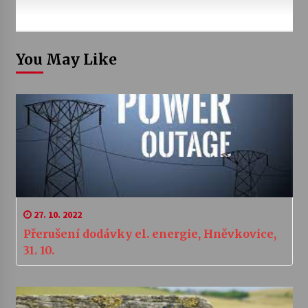
You May Like
27. 10. 2022
Přerušení dodávky el. energie, Hněvkovice,
31. 10.