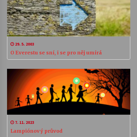
29. 5. 2003
O Everestu se sní, i se pro něj umírá
7. 11. 2023
Lampiónový průvod