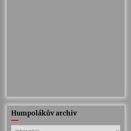
Humpolákův archiv
Humpolákův