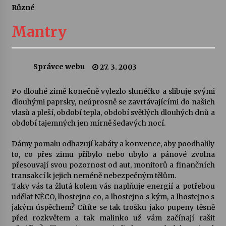
Různé
Letní koncerty ve Stromovce: Ars Camerata a
Sukuba Ensemble
Mantry
4. 8. 2026
Vernisáž výstavy Josefíny Duškové: Stávám se
Správce webu
27. 3. 2003
kapkou
30. 7. 2026
Po dlouhé zimě konečně vylezlo slunéčko a slibuje svými
dlouhými paprsky, neúprosně se zavrtávajícími do našich
Veselí muzikanti
vlasů a pleší, období tepla, období světlých dlouhých dnů a
30. 7. 2026
období tajemných jen mírně šedavých nocí.
Dámy pomalu odhazují kabáty a konvence, aby poodhalily
to, co přes zimu přibylo nebo ubylo a pánové zvolna
Pozvánka na integrační festival Quijotova
šedesátka: 28. 7.–1. 8. 2026
přesouvají svou pozornost od aut, monitorů a finančních
28. 7. 2026
transakcí k jejich neméně nebezpečným tělům.
Taky vás ta žlutá kolem vás naplňuje energií a potřebou
udělat NĚCO, lhostejno co, a lhostejno s kým, a lhostejno s
Letní koncerty ve Stromovce: Kolchoz a
jakým úspěchem? Cítíte se tak trošku jako pupeny těsně
Jenakaši
před rozkvětem a tak malinko už vám začínají rašit
28. 7. 2026