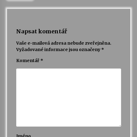
Napsat komentář
Vaše e-mailová adresa nebude zveřejněna.
Vyžadované informace jsou označeny
*
Komentář
*
Jméno