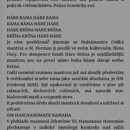
pokrok celému lidstvu. Psáno foneticky zní:
Varhanní recitál Michala Novenka v Klášteře
HÁRE RÁMA HÁRE RÁMA
Želiv
RÁMA RÁMA HÁRE HÁRE
3. 7. 2026
HÁRE KRŠNA HÁRE KRŠNA
KRŠNA KRŠNA HÁRE HÁRE
Petr Adamec – Malovaný svět
Je vám povědomá? Jmenuje se Mahámantra (Velká
30. 6. 2026
mantra) a M. Forman ji použil ve svém kultovním filmu
Vlasy
. Pro stoupence hnutí Háre Kršna je nejdůležitější
mantrou, jen na první místo boha Rámy dávají svého
Kršnu
Další neméně známou mantrou, jež má sloužit především
k uvědomění si sebe sama jako součásti absolutna, je ÓM
(vyslovuj AUM). Její opakování je využíváno v józe při
relaxacích, dechových cvičeních, má navodit stav
blaženosti mysli a rozpustit stres.
K podobnému účelu slouží mantra k dosažení a udržení si
zdraví:
ÓM HAM HANUMATE NAMAHA
V překladu znamená Zdravíme Tě, Hanumane Hanumán
představuje v indické mytologii kontrolu nad nižší