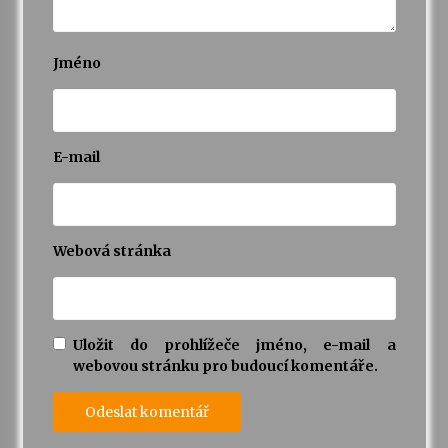
Jméno
E-mail
Webová stránka
Uložit do prohlížeče jméno, e-mail a
webovou stránku pro budoucí komentáře.