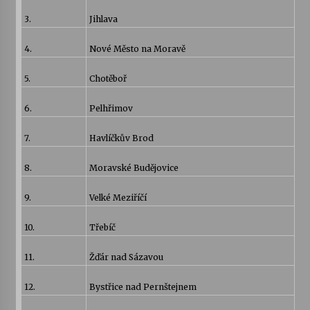
3.
Jihlava
4.
Nové Město na Moravě
5.
Chotěboř
6.
Pelhřimov
7.
Havlíčkův Brod
8.
Moravské Budějovice
9.
Velké Meziříčí
10.
Třebíč
11.
Žďár nad Sázavou
12.
Bystřice nad Pernštejnem