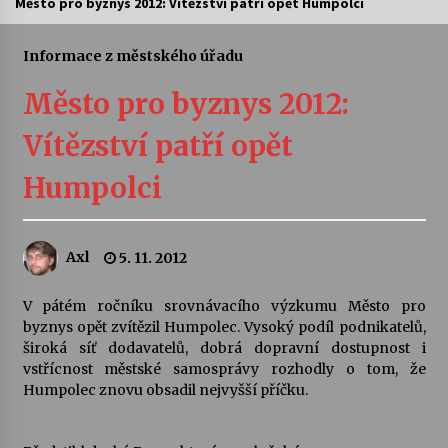
Město pro byznys 2012: Vítězství patří opět Humpolci
Letní koncerty ve Stromovce: Ars Camerata a
Sukuba Ensemble
Informace z městského úřadu
4. 8. 2026
Město pro byznys 2012:
Vernisáž výstavy Josefíny Duškové: Stávám se
Vítězství patří opět
kapkou
30. 7. 2026
Humpolci
Veselí muzikanti
30. 7. 2026
Axl
5. 11. 2012
V pátém ročníku srovnávacího výzkumu Město pro
Pozvánka na integrační festival Quijotova
šedesátka: 28. 7.–1. 8. 2026
byznys opět zvítězil Humpolec. Vysoký podíl podnikatelů,
28. 7. 2026
široká síť dodavatelů, dobrá dopravní dostupnost i
vstřícnost městské samosprávy rozhodly o tom, že
Humpolec znovu obsadil nejvyšší příčku.
Letní koncerty ve Stromovce: Kolchoz a
Jenakaši
28. 7. 2026