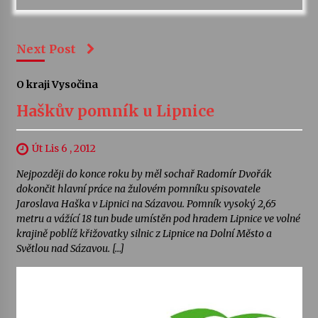
Next Post
O kraji Vysočina
Haškův pomník u Lipnice
Út Lis 6 , 2012
Nejpozději do konce roku by měl sochař Radomír Dvořák
dokončit hlavní práce na žulovém pomníku spisovatele
Jaroslava Haška v Lipnici na Sázavou. Pomník vysoký 2,65
metru a vážící 18 tun bude umístěn pod hradem Lipnice ve volné
krajině poblíž křižovatky silnic z Lipnice na Dolní Město a
Světlou nad Sázavou. […]