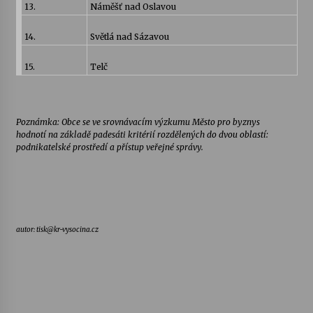
13.
Náměšť nad Oslavou
14.
Světlá nad Sázavou
15.
Telč
Poznámka: Obce se ve srovnávacím výzkumu Město pro byznys
hodnotí na základě padesáti kritérií rozdělených do dvou oblastí:
podnikatelské prostředí a přístup veřejné správy.
autor: tisk@kr-vysocina.cz