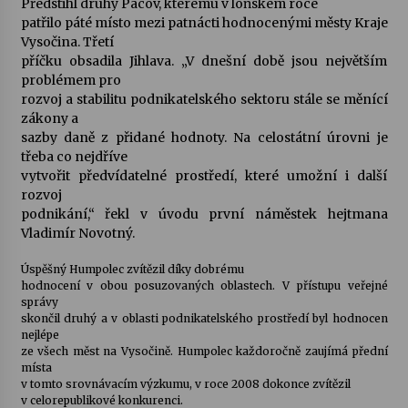
Předstihl druhý Pacov, kterému v loňském roce
patřilo páté místo mezi patnácti hodnocenými městy Kraje
Votavžatský ploty
Vysočina. Třetí
23. 7. 2026
příčku obsadila Jihlava. „V dnešní době jsou největším
problémem pro
rozvoj a stabilitu podnikatelského sektoru stále se měnící
zákony a
Letní koncerty ve Stromovce: Rufus Miller
sazby daně z přidané hodnoty. Na celostátní úrovni je
22. 7. 2026
třeba co nejdříve
vytvořit předvídatelné prostředí, které umožní i další
rozvoj
Vysočinka
podnikání,“ řekl v úvodu první náměstek hejtmana
17. 7. 2026
Vladimír Novotný.
Úspěšný Humpolec zvítězil díky dobrému
hodnocení v obou posuzovaných oblastech. V přístupu veřejné
Ozvěny prázdnin
správy
14. 7. 2026
skončil druhý a v oblasti podnikatelského prostředí byl hodnocen
nejlépe
ze všech měst na Vysočině. Humpolec každoročně zaujímá přední
místa
Za kulturou kousek za Humpolec. V Želivě ožije
v tomto srovnávacím výzkumu, v roce 2008 dokonce zvítězil
odkaz Josefa Čapka
v celorepublikové konkurenci.
13. 7. 2026