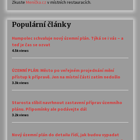
Zkuste
Meníčka.cz
v místních restauracích.
Populární články
Humpolec schvaluje nový územní plán. Týká se i vás – a
teď je čas se ozvat
4.5k views
ÚZEMNÍ PLÁN: Město po veřejném projednání mění
přístup k přípravě. Jen na místní části zatím nedošlo
3.3k views
Starosta slíbil navrhnout zastavení příprav územního
plánu. Připomínky ale podávejte dál
3.2k views
Nový územní plán do detailu řídí, jak budou vypadat