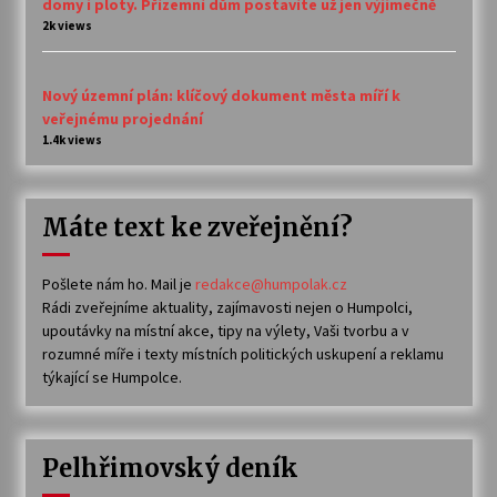
domy i ploty. Přízemní dům postavíte už jen výjimečně
2k views
Nový územní plán: klíčový dokument města míří k
veřejnému projednání
1.4k views
Máte text ke zveřejnění?
Pošlete nám ho. Mail je
redakce@humpolak.cz
Rádi zveřejníme aktuality, zajímavosti nejen o Humpolci,
upoutávky na místní akce, tipy na výlety, Vaši tvorbu a v
rozumné míře i texty místních politických uskupení a reklamu
týkající se Humpolce.
Pelhřimovský deník