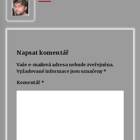
Napsat komentář
Vaše e-mailová adresa nebude zveřejněna.
Vyžadované informace jsou označeny
*
Komentář
*