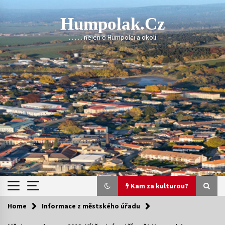
Skip
to
Humpolak.cz
content
. . . . . nejen o Humpolci a okolí
Kam za kulturou?
Home
Informace z městského úřadu
Kam za kulturou?