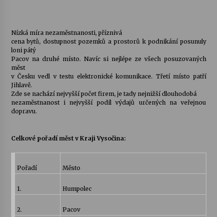
Varhanní recitál Michala Novenka v Klášteře
Želiv
Nízká míra nezaměstnanosti, příznivá
cena bytů, dostupnost pozemků a prostorů k podnikání posunuly
3. 7. 2026
loni pátý
Pacov na druhé místo. Navíc si nejlépe ze všech posuzovaných
měst
Petr Adamec – Malovaný svět
v Česku vedl v testu elektronické komunikace. Třetí místo patří
30. 6. 2026
Jihlavě.
Zde se nachází nejvyšší počet firem, je tady nejnižší dlouhodobá
nezaměstnanost i nejvyšší podíl výdajů určených na veřejnou
dopravu.
Celkové pořadí měst v Kraji Vysočina:
Pořadí
Město
1.
Humpolec
2.
Pacov