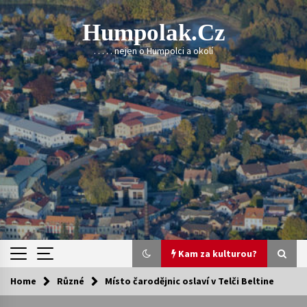
Skip
to
Humpolak.cz
content
. . . . . nejen o Humpolci a okolí
Kam za kulturou?
Home
Různé
Místo čarodějnic oslaví v Telči Beltine
Kam za kulturou?