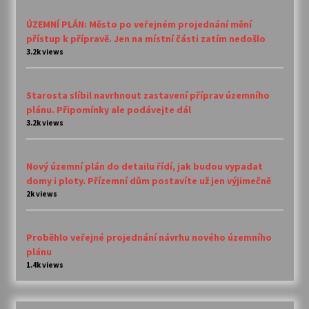
ÚZEMNÍ PLÁN: Město po veřejném projednání mění
přístup k přípravě. Jen na místní části zatím nedošlo
3.2k views
Starosta slíbil navrhnout zastavení příprav územního
plánu. Připomínky ale podávejte dál
3.2k views
Nový územní plán do detailu řídí, jak budou vypadat
domy i ploty. Přízemní dům postavíte už jen výjimečně
2k views
Proběhlo veřejné projednání návrhu nového územního
plánu
1.4k views