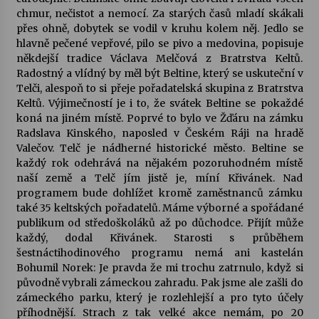
chmur, nečistot a nemocí. Za starých časů mladí skákali
přes ohně, dobytek se vodil v kruhu kolem něj. Jedlo se
Varhanní recitál Michala Novenka v Klášteře
hlavně pečené vepřové, pilo se pivo a medovina, popisuje
Želiv
někdejší tradice Václava Melčová z Bratrstva Keltů.
3. 7. 2026
Radostný a vlídný by měl být Beltine, který se uskuteční v
Telči, alespoň to si přeje pořadatelská skupina z Bratrstva
Petr Adamec – Malovaný svět
Keltů. Výjimečností je i to, že svátek Beltine se pokaždé
30. 6. 2026
koná na jiném místě. Poprvé to bylo ve Žďáru na zámku
Radslava Kinského, naposled v Českém Ráji na hradě
Valečov. Telč je nádherné historické město. Beltine se
každý rok odehrává na nějakém pozoruhodném místě
naší země a Telč jím jistě je, míní Křivánek. Nad
programem bude dohlížet kromě zaměstnanců zámku
také 35 keltských pořadatelů. Máme výborné a spořádané
publikum od středoškoláků až po důchodce. Přijít může
každý, dodal Křivánek. Starosti s průběhem
šestnáctihodinového programu nemá ani kastelán
Bohumil Norek: Je pravda že mi trochu zatrnulo, když si
původně vybrali zámeckou zahradu. Pak jsme ale zašli do
zámeckého parku, který je rozlehlejší a pro tyto účely
příhodnější. Strach z tak velké akce nemám, po 20