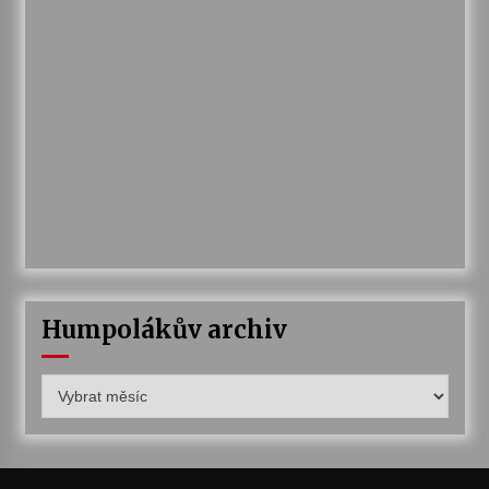
Humpolákův archiv
Humpolákův
archiv