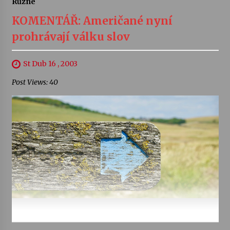
Různé
KOMENTÁŘ: Američané nyní
prohrávají válku slov
St Dub 16 , 2003
Post Views: 40