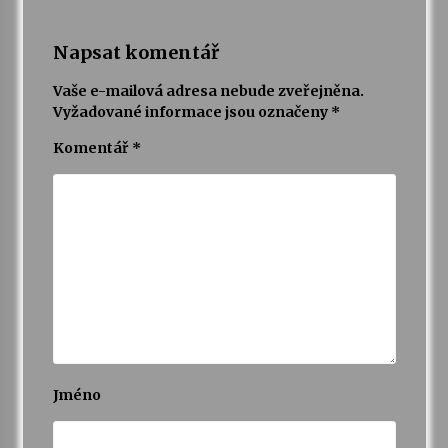
Napsat komentář
Vaše e-mailová adresa nebude zveřejněna.
Vyžadované informace jsou označeny
*
Komentář
*
Jméno