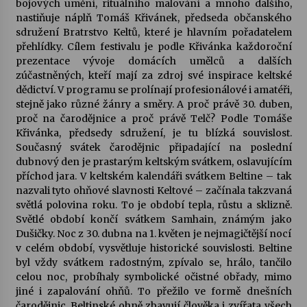
bojových umění, rituálního malování a mnoho dalšího,
nastiňuje náplň Tomáš Křivánek, předseda občanského
Votavžatský ploty
sdružení Bratrstvo Keltů, které je hlavním pořadatelem
23. 7. 2026
přehlídky. Cílem festivalu je podle Křivánka každoroční
prezentace vývoje domácích umělců a dalších
zúčastněných, kteří mají za zdroj své inspirace keltské
dědictví. V programu se prolínají profesionálové i amatéři,
Letní koncerty ve Stromovce: Rufus Miller
stejně jako různé žánry a směry. A proč právě 30. duben,
22. 7. 2026
proč na čarodějnice a proč právě Telč? Podle Tomáše
Křivánka, předsedy sdružení, je tu blízká souvislost.
Současný svátek čarodějnic připadající na poslední
Vysočinka
dubnový den je prastarým keltským svátkem, oslavujícím
17. 7. 2026
příchod jara. V keltském kalendáři svátkem Beltine – tak
nazvali tyto ohňové slavnosti Keltové – začínala takzvaná
světlá polovina roku. To je období tepla, růstu a sklizně.
Ozvěny prázdnin
Světlé období končí svátkem Samhain, známým jako
14. 7. 2026
Dušičky. Noc z 30. dubna na 1. květen je nejmagičtější nocí
v celém období, vysvětluje historické souvislosti. Beltine
byl vždy svátkem radostným, zpívalo se, hrálo, tančilo
celou noc, probíhaly symbolické očistné obřady, mimo
Za kulturou kousek za Humpolec. V Želivě ožije
odkaz Josefa Čapka
jiné i zapalování ohňů. To přežilo ve formě dnešních
13. 7. 2026
čarodějnic. Beltinské ohně zbavují člověka i zvířata všech