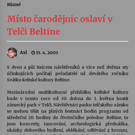
Různé
Letní koncerty ve Stromovce: Ars Camerata a
Sukuba Ensemble
Místo čarodějnic oslaví v
4. 8. 2026
Telči Beltine
Vernisáž výstavy Josefíny Duškové: Stávám se
kapkou
30. 7. 2026
Axl
15. 4. 2003
Veselí muzikanti
S dvou a půl tisícem návštěvníků a více než dvěma sty
30. 7. 2026
účinkujících počítají pořadatelé už devátého ročníku
Svátku keltské kultury Beltine.
Mezinárodní multikulturní přehlídku keltské kultury
Pozvánka na integrační festival Quijotova
šedesátka: 28. 7.–1. 8. 2026
bude v tomto roce od 30. dubna do 1. května hostit
28. 7. 2026
zámecký park v Telči. Návštěvníci parku telčského zámku
se mohou těšit na plných šestnáct hodin programu od
středeční 20. hodiny do čtvrtečního poledne. Beltine, to
Letní koncerty ve Stromovce: Kolchoz a
jsou koncerty, tancování, archeologická přednáška,
Jenakaši
ukázky dobového bydlení, oblékání, odlévání z bronzu,
28. 7. 2026