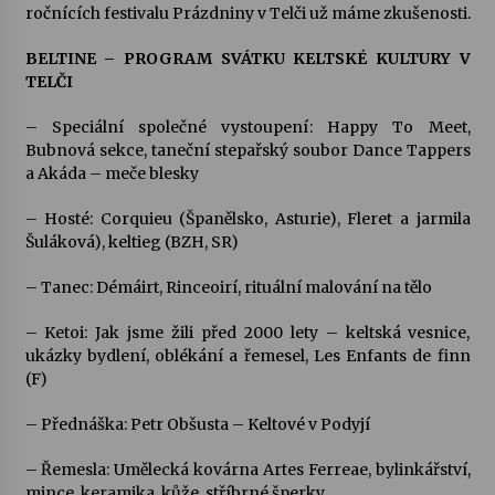
ročnících festivalu Prázdniny v Telči už máme zkušenosti.
BELTINE – PROGRAM SVÁTKU KELTSKÉ KULTURY V
TELČI
– Speciální společné vystoupení: Happy To Meet,
Bubnová sekce, taneční stepařský soubor Dance Tappers
a Akáda – meče blesky
– Hosté: Corquieu (Španělsko, Asturie), Fleret a jarmila
Šuláková), keltieg (BZH, SR)
– Tanec: Démáirt, Rinceoirí, rituální malování na tělo
– Ketoi: Jak jsme žili před 2000 lety – keltská vesnice,
ukázky bydlení, oblékání a řemesel, Les Enfants de finn
(F)
– Přednáška: Petr Obšusta – Keltové v Podyjí
– Řemesla: Umělecká kovárna Artes Ferreae, bylinkářství,
mince, keramika, kůže, stříbrné šperky