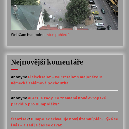
WebCam Humpolec -
více pohledů
Nejnovější komentáře
Anonym
:
Fleischsalat – Wurstsalat s majonézou:
německá salámová pochoutka
Anonym
:
AI Act je tady. Co znamená nové evropské
pravidlo pro Humpoláky?
frantisek
:
Humpolec schvaluje nový územní plán. Týká se
i vás – a teď je čas se ozvat