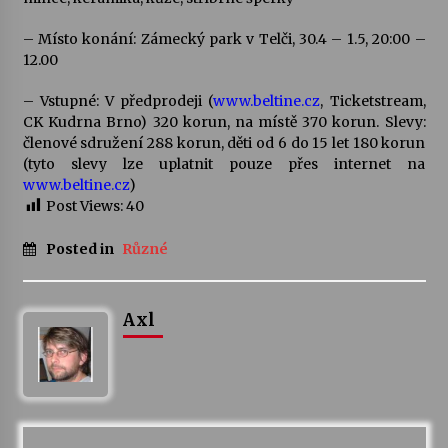
– Místo konání: Zámecký park v Telči, 30.4 – 1.5, 20:00 –
12.00
– Vstupné: V předprodeji (
www.beltine.cz
, Ticketstream,
CK Kudrna Brno) 320 korun, na místě 370 korun. Slevy:
členové sdružení 288 korun, děti od 6 do 15 let 180 korun
(tyto slevy lze uplatnit pouze přes internet na
www.beltine.cz
)
Post Views:
40
Posted in
Různé
Axl