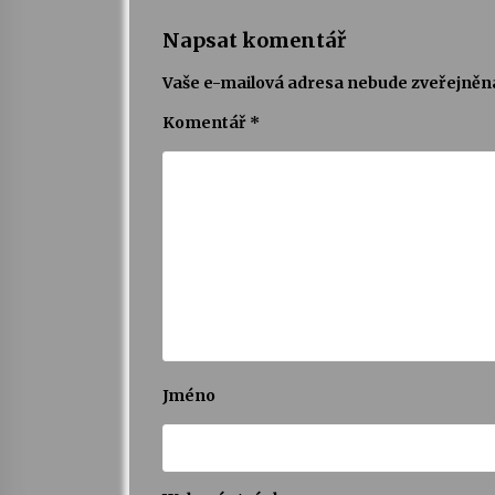
Napsat komentář
Vaše e-mailová adresa nebude zveřejněn
Komentář
*
Jméno