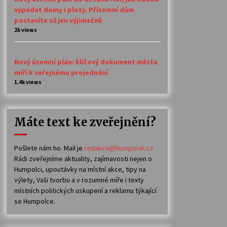
vypadat domy i ploty. Přízemní dům
postavíte už jen výjimečně
2k views
Nový územní plán: klíčový dokument města
míří k veřejnému projednání
1.4k views
Máte text ke zveřejnění?
Pošlete nám ho. Mail je
redakce@humpolak.cz
Rádi zveřejníme aktuality, zajímavosti nejen o
Humpolci, upoutávky na místní akce, tipy na
výlety, Vaši tvorbu a v rozumné míře i texty
místních politických uskupení a reklamu týkající
se Humpolce.