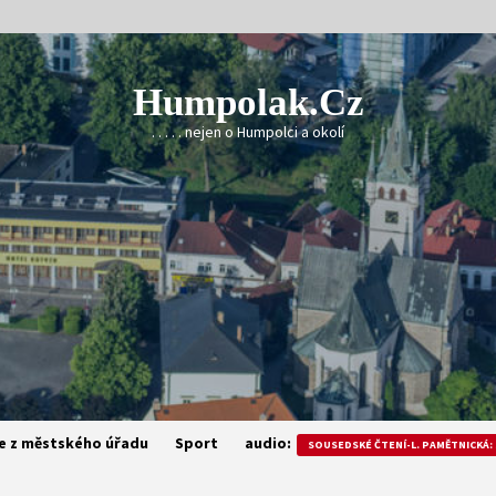
Humpolak.cz
. . . . . nejen o Humpolci a okolí
e z městského úřadu
Sport
audio:
SOUSEDSKÉ ČTENÍ-L. PAMĚTNICKÁ: 