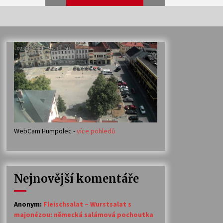
Veselí muzikanti
30. 7. 2026
Votavžatský ploty
23. 7. 2026
WebCam Humpolec -
více pohledů
Ozvěny prázdnin
14. 7. 2026
Nejnovější komentáře
Petr Adamec – Malovaný svět
30. 6. 2026
Anonym
:
Fleischsalat – Wurstsalat s
majonézou: německá salámová pochoutka