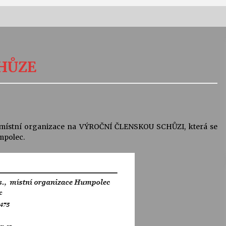
Vernisáž výstavy Josefíny Duškové:
Stávám se kapkou
HŮZE
30. 7. 2026
Letní koncerty ve Stromovce:
Kolchoz a Jenakaši
28. 7. 2026
místní organizace na VÝROČNÍ ČLENSKOU SCHŮZI, která se
umpolec.
s
Vysočinka
17. 7. 2026
V
Varhanní recitál Michala Novenka v
Klášteře Želiv
3. 7. 2026