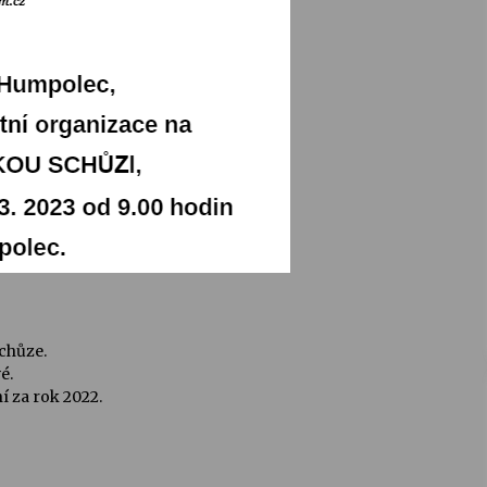
chůze.
é.
í za rok 2022.