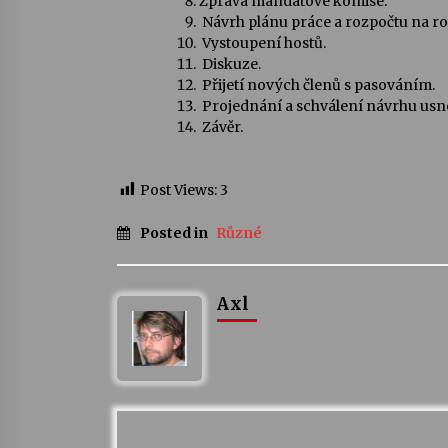
Zpráva mandátové komise.
Návrh plánu práce a rozpočtu na ro
Vystoupení hostů.
Diskuze.
Přijetí nových členů s pasováním.
Projednání a schválení návrhu usn
Závěr.
Post Views:
3
Posted in
Různé
Axl