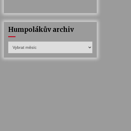
Humpolákův archiv
Humpolákův
archiv