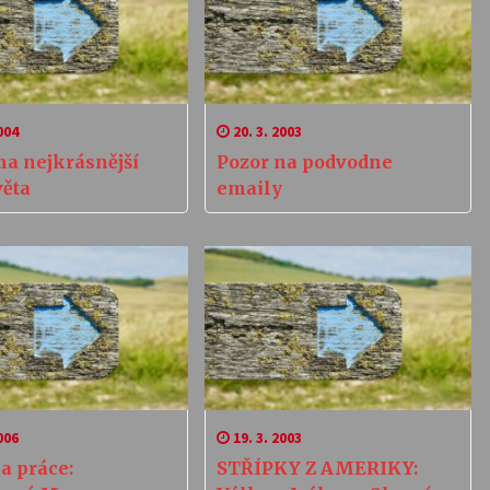
004
20. 3. 2003
ma nejkrásnější
Pozor na podvodne
věta
emaily
006
19. 3. 2003
a práce:
STŘÍPKY Z AMERIKY: