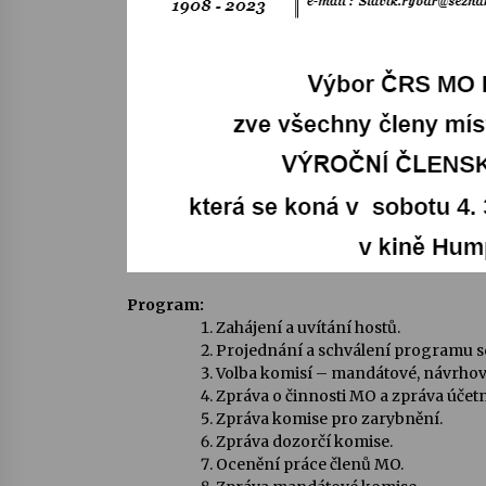
Program:
Zahájení a uvítání hostů.
Projednání a schválení programu s
Volba komisí – mandátové, návrhov
Zpráva o činnosti MO a zpráva účetn
Zpráva komise pro zarybnění.
Zpráva dozorčí komise.
Ocenění práce členů MO.