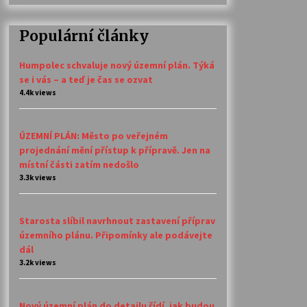
Populární články
Humpolec schvaluje nový územní plán. Týká
se i vás – a teď je čas se ozvat
4.4k views
ÚZEMNÍ PLÁN: Město po veřejném
projednání mění přístup k přípravě. Jen na
místní části zatím nedošlo
3.3k views
Starosta slíbil navrhnout zastavení příprav
územního plánu. Připomínky ale podávejte
dál
3.2k views
Nový územní plán do detailu řídí, jak budou