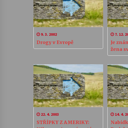
9. 3. 2002
7. 12. 2
Drogy v Evropě
Je zná
žena s
22. 4. 2003
14. 4. 2
STŘÍPKY Z AMERIKY:
Nabídk