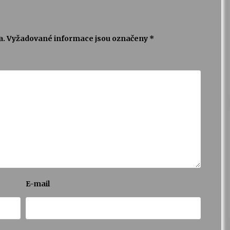
a.
Vyžadované informace jsou označeny
*
E-mail