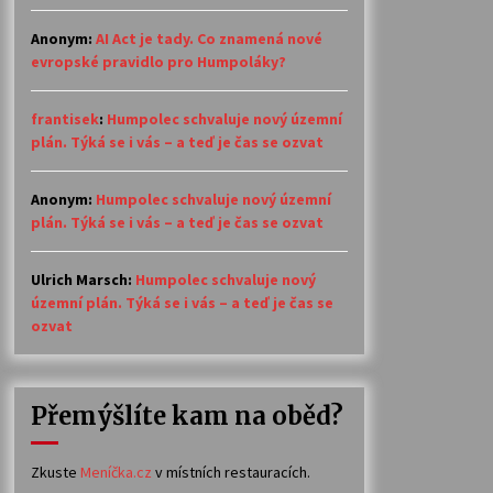
Anonym
:
AI Act je tady. Co znamená nové
evropské pravidlo pro Humpoláky?
frantisek
:
Humpolec schvaluje nový územní
plán. Týká se i vás – a teď je čas se ozvat
Anonym
:
Humpolec schvaluje nový územní
plán. Týká se i vás – a teď je čas se ozvat
Ulrich Marsch
:
Humpolec schvaluje nový
územní plán. Týká se i vás – a teď je čas se
ozvat
Přemýšlíte kam na oběd?
Zkuste
Meníčka.cz
v místních restauracích.