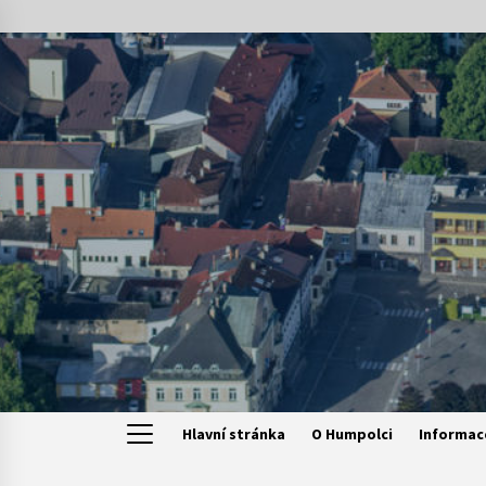
Skip
to
content
Hlavní stránka
O Humpolci
Informac