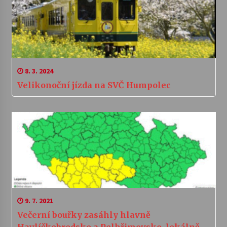
8. 3. 2024
Velikonoční jízda na SVČ Humpolec
9. 7. 2021
Večerní bouřky zasáhly hlavně