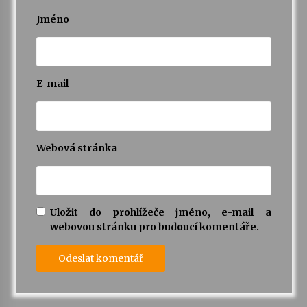
Jméno
E-mail
Webová stránka
Uložit do prohlížeče jméno, e-mail a
webovou stránku pro budoucí komentáře.