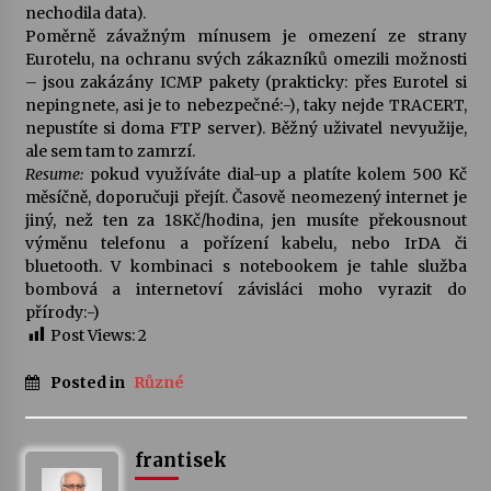
nechodila data).
Poměrně závažným mínusem je omezení ze strany
Eurotelu, na ochranu svých zákazníků omezili možnosti
– jsou zakázány ICMP pakety (prakticky: přes Eurotel si
nepingnete, asi je to nebezpečné:-), taky nejde TRACERT,
nepustíte si doma FTP server). Běžný uživatel nevyužije,
ale sem tam to zamrzí.
Resume:
pokud využíváte dial-up a platíte kolem 500 Kč
měsíčně, doporučuji přejít. Časově neomezený internet je
jiný, než ten za 18Kč/hodina, jen musíte překousnout
výměnu telefonu a pořízení kabelu, nebo IrDA či
bluetooth. V kombinaci s notebookem je tahle služba
bombová a internetoví závisláci moho vyrazit do
přírody:-)
Post Views:
2
Posted in
Různé
frantisek