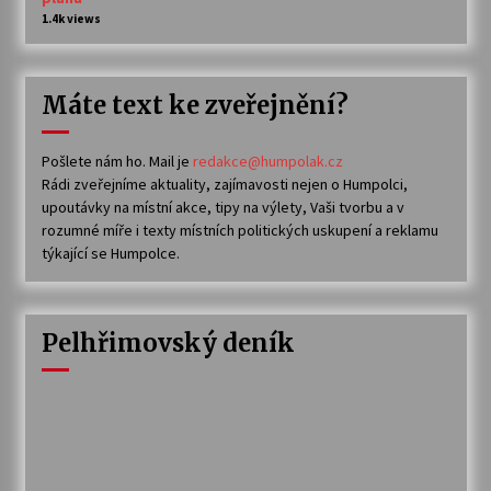
1.4k views
Máte text ke zveřejnění?
Pošlete nám ho. Mail je
redakce@humpolak.cz
Rádi zveřejníme aktuality, zajímavosti nejen o Humpolci,
upoutávky na místní akce, tipy na výlety, Vaši tvorbu a v
rozumné míře i texty místních politických uskupení a reklamu
týkající se Humpolce.
Pelhřimovský deník