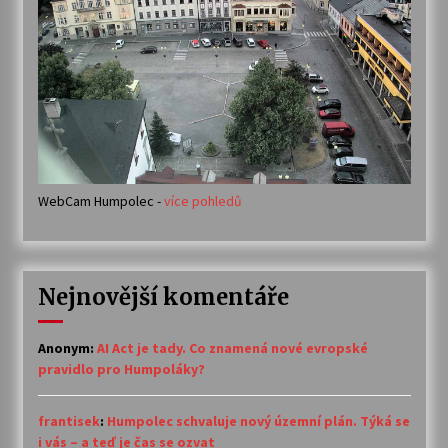
WebCam Humpolec -
více pohledů
Nejnovější komentáře
Anonym
:
AI Act je tady. Co znamená nové evropské
pravidlo pro Humpoláky?
frantisek
:
Humpolec schvaluje nový územní plán. Týká se
i vás – a teď je čas se ozvat