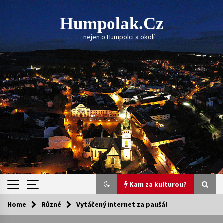
Skip
to
Humpolak.cz
content
. . . . . nejen o Humpolci a okolí
Kam za kulturou?
Home
Různé
Vytáčený internet za paušál
Kam za kulturou?