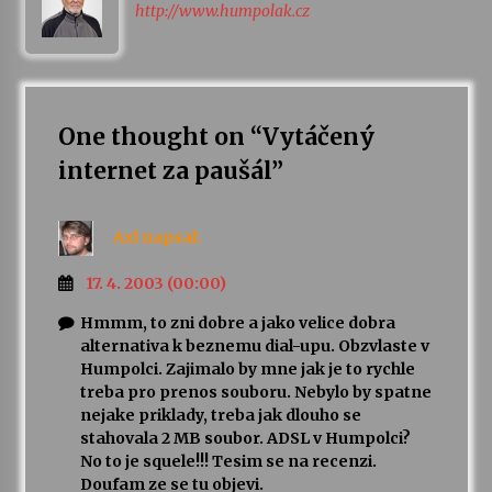
http://www.humpolak.cz
One thought on “
Vytáčený
internet za paušál
”
Axl
napsal:
17. 4. 2003 (00:00)
Hmmm, to zni dobre a jako velice dobra
alternativa k beznemu dial-upu. Obzvlaste v
Humpolci. Zajimalo by mne jak je to rychle
treba pro prenos souboru. Nebylo by spatne
nejake priklady, treba jak dlouho se
stahovala 2 MB soubor. ADSL v Humpolci?
No to je squele!!! Tesim se na recenzi.
Doufam ze se tu objevi.