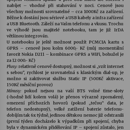
nabíjet – vhodné při stahování v noci. Cenově jsou
všechny možnosti srovnatelné – cca 1000Kč za zařízení.
Varhanní recitál Michala Novenka v Klášteře
Běžne k dostání jsou sériové a USB kabely a infra zařízení
Želiv
a USB Bluetooth. Záleží na Vašm telefonu a vkusu. Trochu
3. 7. 2026
ve výhodě jsou majitelé notebooku, tam je již IrDA
většinou integrován.
Petr Adamec – Malovaný svět
U notebooku je ještě možnost použít PCMCIA kartu s
30. 6. 2026
GPRS – cenově jsou kolm 6000,- Kč (můj momentální
favorit Nokia D211 – kombinace GPRS a WiFi, bohužel je
za 12 000.- Kč)
Plusy:
relativně cenově dostupný, možnost si „vzít internet
s sebou“, rychlost je srovnatelná s klasickým dial-up, je
možno si zaktivovat službu Static IP (500Kč aktivace,
150Kč měsíční provoz)
Mínusy:
pokud nejsou na vaší BTS volné time-sloty
(=hodně lidí kolem volá) je přenos výrazně zpomalený,
omezení příchozích hovorů (pokud „tečou“ data, je
telefon nedostupný), velké zatížení baterie telefonu-
dobíjím tak 6x týdně, jedinou dětskou nemoc již odstranili
(první týden docházelo k výpadkům při spojení, chyba
byla v dynamickém přidělování IP – spojení zůstalo, jen