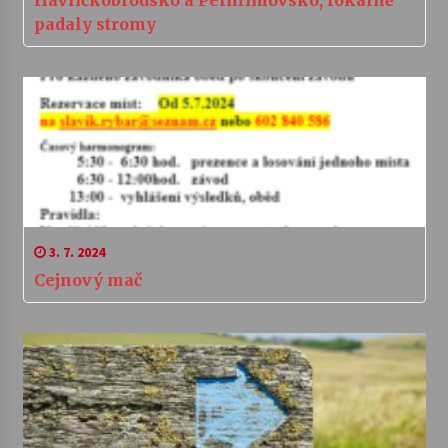
Havlíčkobrodsko a Pelhřimovsko, lokálně
padaly stromy
3. 7. 2024
Cejnový mač