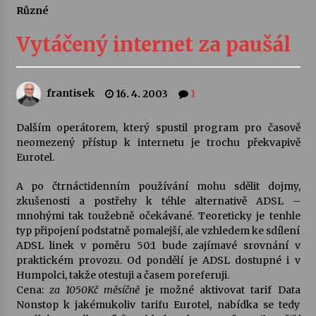
Různé
Letní koncerty ve Stromovce: Ars Camerata a
Sukuba Ensemble
Vytáčený internet za paušál
4. 8. 2026
Vernisáž výstavy Josefíny Duškové: Stávám se
frantisek
16. 4. 2003
1
kapkou
30. 7. 2026
Dalším operátorem, který spustil program pro časově
neomezený přístup k internetu je trochu překvapivě
Veselí muzikanti
Eurotel.
30. 7. 2026
A po čtrnáctidenním používání mohu sdělit dojmy,
zkušenosti a postřehy k téhle alternativě ADSL –
mnohými tak toužebně očekávané. Teoreticky je tenhle
Pozvánka na integrační festival Quijotova
šedesátka: 28. 7.–1. 8. 2026
typ připojení podstatně pomalejší, ale vzhledem ke sdílení
28. 7. 2026
ADSL linek v poměru 50:1 bude zajímavé srovnání v
praktickém provozu. Od pondělí je ADSL dostupné i v
Humpolci, takže otestuji a časem poreferuji.
Letní koncerty ve Stromovce: Kolchoz a
Cena:
za 1050Kč měsíčně
je možné aktivovat tarif Data
Jenakaši
Nonstop k jakémukoliv tarifu Eurotel, nabídka se tedy
28. 7. 2026