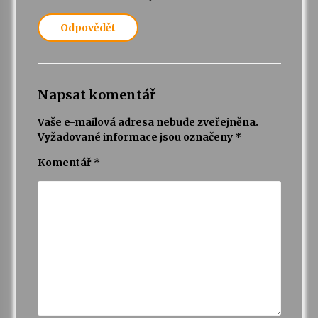
Odpovědět
Napsat komentář
Vaše e-mailová adresa nebude zveřejněna.
Vyžadované informace jsou označeny
*
Komentář
*