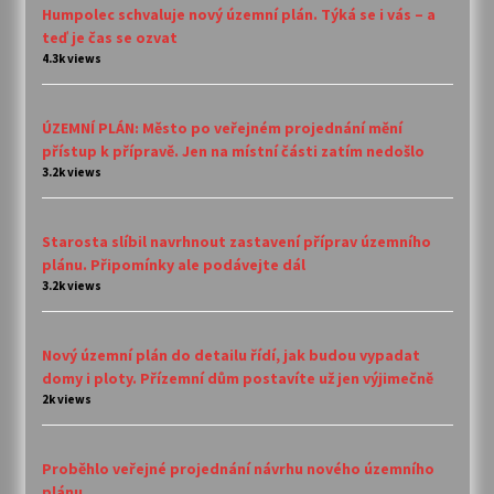
Humpolec schvaluje nový územní plán. Týká se i vás – a
teď je čas se ozvat
4.3k views
ÚZEMNÍ PLÁN: Město po veřejném projednání mění
přístup k přípravě. Jen na místní části zatím nedošlo
3.2k views
Starosta slíbil navrhnout zastavení příprav územního
plánu. Připomínky ale podávejte dál
3.2k views
Nový územní plán do detailu řídí, jak budou vypadat
domy i ploty. Přízemní dům postavíte už jen výjimečně
2k views
Proběhlo veřejné projednání návrhu nového územního
plánu