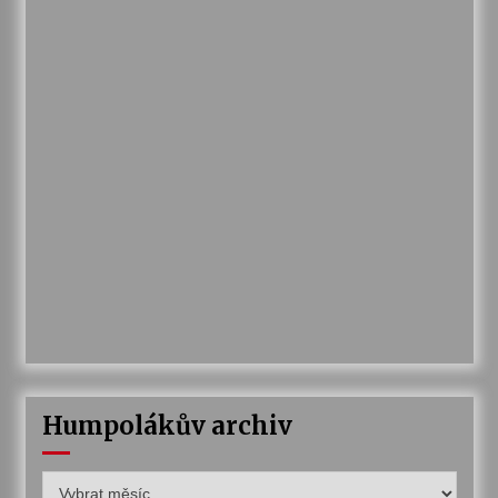
Humpolákův archiv
Humpolákův