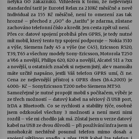
netýká GO zákazníků. Vzhledem k tomu, že nejlevnější
standardní tarif je Eurotel Relax za 210Kč měsíčně a nově
Votavžatský ploty
Individual za 155 Kč měsíčně, není to omezení zas tak
23. 7. 2026
hrozné – přechod z „GO“ do „tarifu“ je zdarma, zůstane
zachováno telefonní číslo a kredit. Jen cesta zpět už není.
Přes co: datové spojení probíhá přes GPRS, je tedy nutné
mít mobil, který tento typ spojení podporuje – Nokia 3510
Letní koncerty ve Stromovce: Rufus Miller
a výše, Siemens řady 45 a výše (ne C45), Ericsson R520,
22. 7. 2026
T39, T65 a všechny modely Sony-Ericsson, Motorola T250
a V66 a novější, Philips 620, 820 a novější, Alcatel 511 a 7xx
a novější, u ostatních značek si nejsem jistý, ale v manuálu
Vysočinka
máte určitě napsáno, jestli Váš telefon GPRS umí, či ne.
17. 7. 2026
Cena ze nejlevnější přístroj s GPRS dnes (16.4.2003) je
4000.- Kč – SonyEricsson T200 nebo Siemens MT50.
Samozřejmě je nutné propojit mobil s počítačem, výběr je
Ozvěny prázdnin
ze třech možností – datový kabel na sériový či USB port,
14. 7. 2026
IrDA a Bluetooth. Co se rychlosti a stability týče, osobně
jsem odzkoušel všechny 3 možnosti a není mezi nimi
rozdíl – vše mi chodilo jak má. Zůstal jsem u verze datový
kabel na USB ze dvou důvodů – při používání infra jsem si
Za kulturou kousek za Humpolec. V Želivě ožije
odkaz Josefa Čapka
mnohokrát nechtěně posunul telefon mimo dosah a
13. 7. 2026
spojení většinou spadlo a přes USB kabel lze telefon i