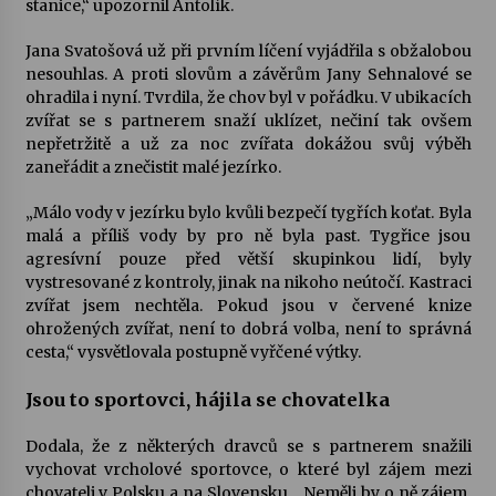
stanice,“ upozornil Antolík.
Jana Svatošová už při prvním líčení vyjádřila s obžalobou
nesouhlas. A proti slovům a závěrům Jany Sehnalové se
ohradila i nyní. Tvrdila, že chov byl v pořádku. V ubikacích
zvířat se s partnerem snaží uklízet, nečiní tak ovšem
nepřetržitě a už za noc zvířata dokážou svůj výběh
zaneřádit a znečistit malé jezírko.
„Málo vody v jezírku bylo kvůli bezpečí tygřích koťat. Byla
malá a příliš vody by pro ně byla past. Tygřice jsou
agresívní pouze před větší skupinkou lidí, byly
vystresované z kontroly, jinak na nikoho neútočí. Kastraci
zvířat jsem nechtěla. Pokud jsou v červené knize
ohrožených zvířat, není to dobrá volba, není to správná
cesta,“ vysvětlovala postupně vyřčené výtky.
Jsou to sportovci, hájila se chovatelka
Dodala, že z některých dravců se s partnerem snažili
vychovat vrcholové sportovce, o které byl zájem mezi
chovateli v Polsku a na Slovensku. „Neměli by o ně zájem,