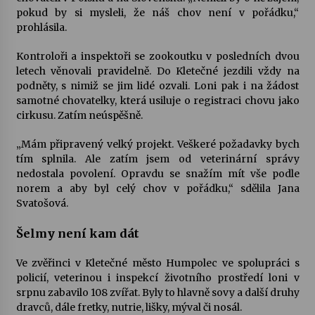
pokud by si mysleli, že náš chov není v pořádku,“
prohlásila.
Kontroloři a inspektoři se zookoutku v posledních dvou
letech věnovali pravidelně. Do Kletečné jezdili vždy na
podněty, s nimiž se jim lidé ozvali. Loni pak i na žádost
samotné chovatelky, která usiluje o registraci chovu jako
cirkusu. Zatím neúspěšně.
„Mám připravený velký projekt. Veškeré požadavky bych
tím splnila. Ale zatím jsem od veterinární správy
nedostala povolení. Opravdu se snažím mít vše podle
norem a aby byl celý chov v pořádku,“ sdělila Jana
Svatošová.
Šelmy není kam dát
Ve zvěřinci v Kletečné město Humpolec ve spolupráci s
policií, veterinou i inspekcí životního prostředí loni v
srpnu zabavilo 108 zvířat. Byly to hlavně sovy a další druhy
dravců, dále fretky, nutrie, lišky, mýval či nosál.