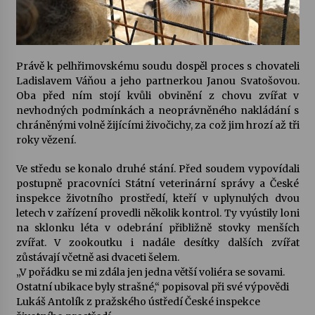
Právě k pelhřimovskému soudu dospěl proces s chovateli
Ladislavem Váňou a jeho partnerkou Janou Svatošovou.
Oba před ním stojí kvůli obvinění z chovu zvířat v
nevhodných podmínkách a neoprávněného nakládání s
chráněnými volně žijícími živočichy, za což jim hrozí až tři
roky vězení.
Ve středu se konalo druhé stání. Před soudem vypovídali
postupně pracovníci Státní veterinární správy a České
inspekce životního prostředí, kteří v uplynulých dvou
letech v zařízení provedli několik kontrol. Ty vyústily loni
na sklonku léta v odebrání přibližně stovky menších
zvířat. V zookoutku i nadále desítky dalších zvířat
zůstávají včetně asi dvaceti šelem.
„V pořádku se mi zdála jen jedna větší voliéra se sovami.
Ostatní ubikace byly strašné,“ popisoval při své výpovědi
Lukáš Antolík z pražského ústředí České inspekce