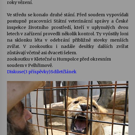
roky vězení.
Ve středu se konalo druhé stání. Před soudem vypovídali
Varhanní recitál Michala Novenka v Klášteře
Želiv
postupně pracovníci Státní veterinární správy a České
3. 7. 2026
inspekce životního prostředí, kteří v uplynulých dvou
letech v zařízení provedli několik kontrol. Ty vyústily loni
na sklonku léta v odebrání přibližně stovky menších
Petr Adamec – Malovaný svět
zvířat. V zookoutku i nadále desítky dalších zvířat
30. 6. 2026
zůstávají včetně asi dvaceti šelem.
zookoutku v Kletečné u Humpolce před okresním
soudem v Pelhřimově.
Diskuse(3 příspěvky)
Sdíletčlánek