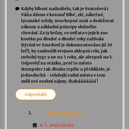
Kdyby blbost nadnášela, tak je Svatošová i
Váňa dávno v kosmu! Blbé, zlé, zákeřné,
tyranské zrůdy, neschopné znát a dodržovat
zákony a základní principy slušného
chování. Za ty hrůzy, co zvířata v jejich zoo
koutku po dlouhé a dlouhé roky zažívala
(týrání ve Smrdově je dokumentováno již 20
let!), by zasloužili stejnou sklepní celu, jak
nebohý tygr a ne na 3 roky, ale alespoň na 5.
Odpověď na otázku, proč to město
Humpolec tak dlouho trpělo a přehlíželo, je
jednoduchá – tehdejší radní města v tom
měli své osobní zájmy. Ihahááááááá !
Odpovědět
Anonym
napsal:
8. 5. 2026 (20:16)