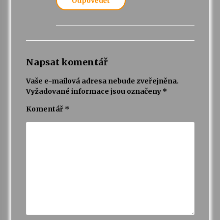
Odpovědět
Napsat komentář
Vaše e-mailová adresa nebude zveřejněna.
Vyžadované informace jsou označeny
*
Komentář
*