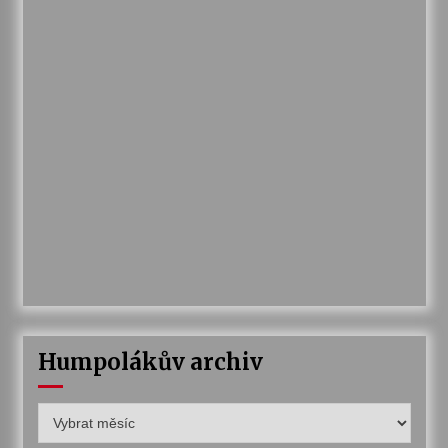
Humpolákův archiv
Humpolákův
archiv