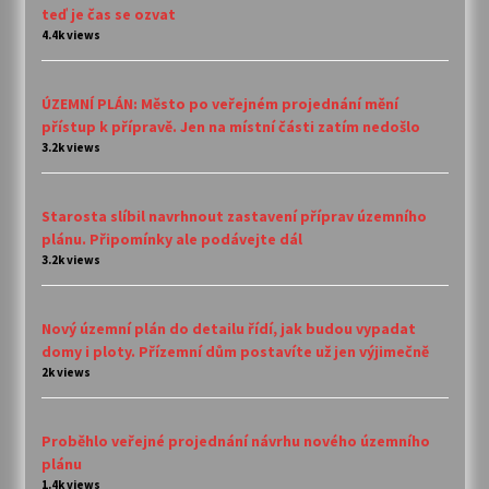
teď je čas se ozvat
4.4k views
ÚZEMNÍ PLÁN: Město po veřejném projednání mění
přístup k přípravě. Jen na místní části zatím nedošlo
3.2k views
Starosta slíbil navrhnout zastavení příprav územního
plánu. Připomínky ale podávejte dál
3.2k views
Nový územní plán do detailu řídí, jak budou vypadat
domy i ploty. Přízemní dům postavíte už jen výjimečně
2k views
Proběhlo veřejné projednání návrhu nového územního
plánu
1.4k views