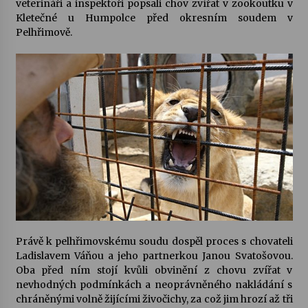
veterináři a inspektoři popsali chov zvířat v zookoutku v
Kletečné u Humpolce před okresním soudem v
Votavžatský ploty
Pelhřimově.
23. 7. 2026
Letní koncerty ve Stromovce: Rufus Miller
22. 7. 2026
Vysočinka
17. 7. 2026
Ozvěny prázdnin
14. 7. 2026
Právě k pelhřimovskému soudu dospěl proces s chovateli
Ladislavem Váňou a jeho partnerkou Janou Svatošovou.
Oba před ním stojí kvůli obvinění z chovu zvířat v
Za kulturou kousek za Humpolec. V Želivě ožije
nevhodných podmínkách a neoprávněného nakládání s
odkaz Josefa Čapka
chráněnými volně žijícími živočichy, za což jim hrozí až tři
13. 7. 2026