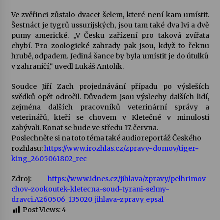
Ve zvěřinci zůstalo dvacet šelem, které není kam umístit.
Šestnáct je tygrů ussurijských, jsou tam také dva lvi a dvě
pumy americké. „V Česku zařízení pro taková zvířata
chybí. Pro zoologické zahrady pak jsou, když to řeknu
hrubě, odpadem. Jediná šance by byla umístit je do útulků
v zahraničí,“ uvedl Lukáš Antolík.
Soudce Jiří Zach projednávání případu po výsleších
svědků opět odročil. Důvodem jsou výslechy dalších lidí,
zejména dalších pracovníků veterinární správy a
veterinářů, kteří se chovem v Kletečné v minulosti
zabývali. Konat se bude ve středu 17. června.
Poslechněte si na toto téma také audioreportáž Českého
rozhlasu:
https://www.irozhlas.cz/zpravy-domov/tiger-
king_2605061802_rec
Zdroj:
https://www.idnes.cz/jihlava/zpravy/pelhrimov-
chov-zookoutek-kletecna-soud-tyrani-selmy-
dravci.A260506_135020_jihlava-zpravy_epsal
Post Views:
4