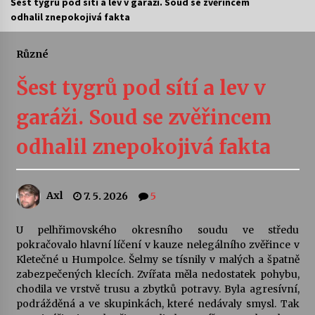
Šest tygrů pod sítí a lev v garáži. Soud se zvěřincem
odhalil znepokojivá fakta
Letní koncerty ve Stromovce: Ars Camerata a
Sukuba Ensemble
4. 8. 2026
Různé
Šest tygrů pod sítí a lev v
Vernisáž výstavy Josefíny Duškové: Stávám se
kapkou
garáži. Soud se zvěřincem
30. 7. 2026
odhalil znepokojivá fakta
Veselí muzikanti
30. 7. 2026
Axl
7. 5. 2026
5
Pozvánka na integrační festival Quijotova
šedesátka: 28. 7.–1. 8. 2026
U pelhřimovského okresního soudu ve středu
28. 7. 2026
pokračovalo hlavní líčení v kauze nelegálního zvěřince v
Kletečné u Humpolce. Šelmy se tísnily v malých a špatně
zabezpečených klecích. Zvířata měla nedostatek pohybu,
Letní koncerty ve Stromovce: Kolchoz a
chodila ve vrstvě trusu a zbytků potravy. Byla agresívní,
Jenakaši
podrážděná a ve skupinkách, které nedávaly smysl. Tak
28. 7. 2026