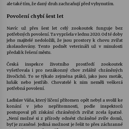
ale také tím, že daný druh zachraňují před vyhynutím.
Povolení chybí šest let
Navíc už přes šest let celý zookoutek funguje bez
potřebných povolení. Ta vypršela v lednu 2020. Od té doby
jeho majitelé nedoložili, že jsou prostory k chovu zvířat
zkolaudovány. Tento podnět veterináři už v minulosti
předali k řešení městu.
Česká inspekce životního prostředí zookoutek
vyšetřovala i pro nezákonný chov zvláště chráněných
živočichů. To se týkalo zejména ptáků, jako jsou moták,
luňák nebo jestřáb. Chovatelé k nim neměli veškerá
potřebná povolení.
Ladislav Váňa, který líčení přítomen opět nebyl a svolil ke
konání v jeho nepřítomnosti, podle inspektorů
postupoval při získání chráněných zvířat zcela špatně.
„Není možné si z přírody odnést chráněné zvíře domů,
byť je zraněné. Jediná možnost je řešit to přes záchranné