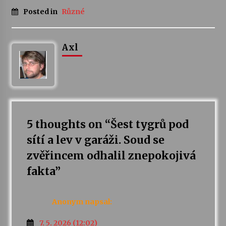
Posted in
Různé
Axl
5 thoughts on “
Šest tygrů pod
sítí a lev v garáži. Soud se
zvěřincem odhalil znepokojivá
fakta
”
Anonym
napsal:
7. 5. 2026 (12:02)