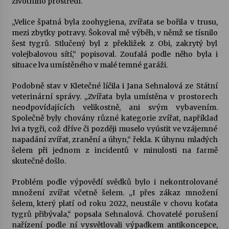
životního prostředí.
„Velice špatná byla zoohygiena, zvířata se bořila v trusu,
mezi zbytky potravy. Šokoval mě výběh, v němž se tísnilo
šest tygrů. Stlučený byl z překližek z Obi, zakrytý byl
volejbalovou sítí,“ popisoval. Zoufalá podle něho byla i
situace lva umístěného v malé temné garáži.
Podobně stav v Kletečné líčila i Jana Sehnalová ze Státní
veterinární správy. „Zvířata byla umístěna v prostorech
neodpovídajících velikostně, ani svým vybavením.
Společně byly chovány různé kategorie zvířat, například
lvi a tygři, což dříve či později muselo vyústit ve vzájemné
napadání zvířat, zranění a úhyn,“ řekla. K úhynu mladých
šelem při jednom z incidentů v minulosti na farmě
skutečně došlo.
Problém podle výpovědí svědků bylo i nekontrolované
množení zvířat včetně šelem. „I přes zákaz množení
šelem, který platí od roku 2022, neustále v chovu koťata
tygrů přibývala,“ popsala Sehnalová. Chovatelé porušení
nařízení podle ní vysvětlovali výpadkem antikoncepce,