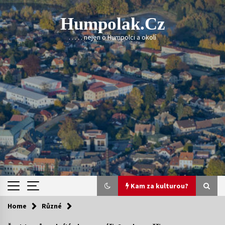
Skip
to
Humpolak.cz
content
. . . . . nejen o Humpolci a okolí
Kam za kulturou?
Home
Různé
Kam za kulturou?