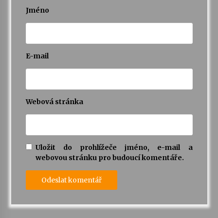
Jméno
E-mail
Webová stránka
Uložit do prohlížeče jméno, e-mail a
webovou stránku pro budoucí komentáře.